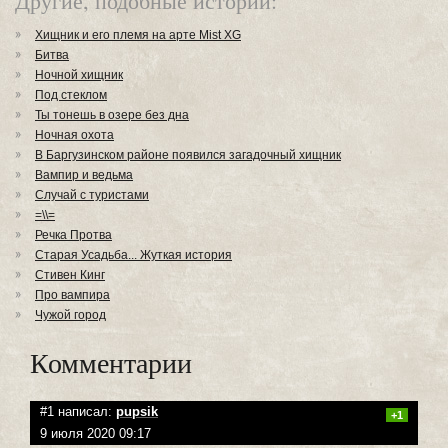
Другие, подобные истории:
Хищник и его племя на арте Mist XG
Битва
Ночной хищник
Под стеклом
Ты тонешь в озере без дна
Ночная охота
В Баргузинском районе появился загадочный хищник
Вампир и ведьма
Случай с туристами
=\\=
Речка Протва
Старая Усадьба... Жуткая история
Стивен Кинг
Про вампира
Чужой город
Комментарии
#1 написал:
pupsik
+1
9 июля 2020 09:17