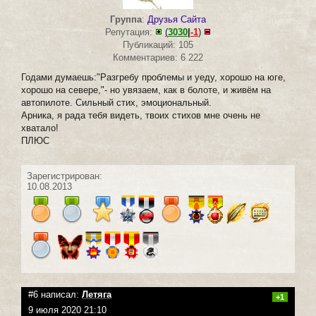
Группа
:
Друзья Сайта
Репутация:
(
3030
|
-1
)
Публикаций: 105
Комментариев: 6 222
Годами думаешь:"Разгребу проблемы и уеду, хорошо на юге,
хорошо на севере,"- но увязаем, как в болоте, и живём на
автопилоте. Сильный стих, эмоциональный.
Арника, я рада тебя видеть, твоих стихов мне очень не
хватало!
ПЛЮС
Зарегистрирован:
10.08.2013
#6 написал:
Летяга
+1
9 июля 2020 21:10