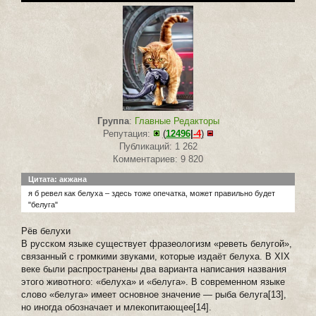
Группа
:
Главные Редакторы
Репутация:
(
12496
|
-4
)
Публикаций: 1 262
Комментариев: 9 820
Цитата: акжана
я б ревел как белуха – здесь тоже опечатка, может правильно будет
"белуга"
Рёв белухи
В русском языке существует фразеологизм «реветь белугой»,
связанный с громкими звуками, которые издаёт белуха. В XIX
веке были распространены два варианта написания названия
этого животного: «белуха» и «белуга». В современном языке
слово «белуга» имеет основное значение — рыба белуга[13],
но иногда обозначает и млекопитающее[14].