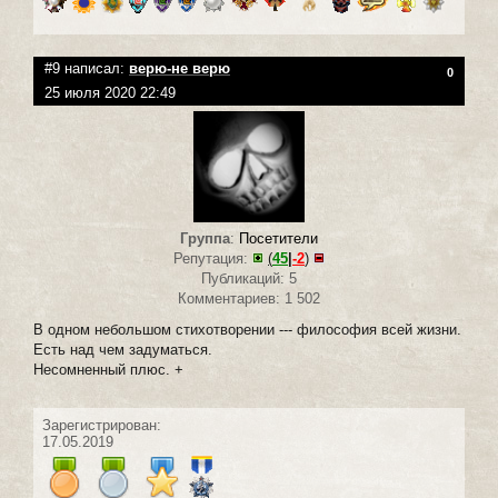
#9 написал:
верю-не верю
0
25 июля 2020 22:49
Группа
:
Посетители
Репутация:
(
45
|
-2
)
Публикаций: 5
Комментариев: 1 502
В одном небольшом стихотворении --- философия всей жизни.
Есть над чем задуматься.
Несомненный плюс. +
Зарегистрирован:
17.05.2019