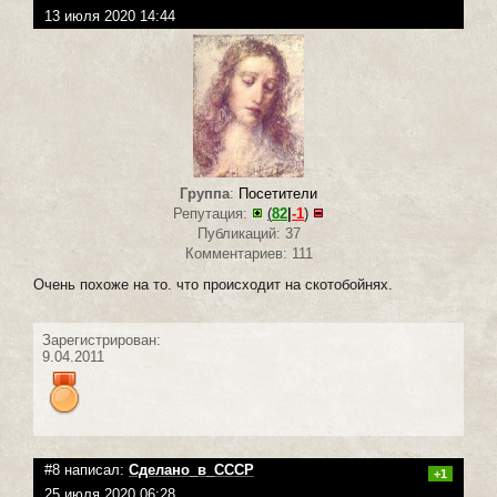
13 июля 2020 14:44
Группа
:
Посетители
Репутация:
(
82
|
-1
)
Публикаций: 37
Комментариев: 111
Очень похоже на то. что происходит на скотобойнях.
Зарегистрирован:
9.04.2011
#8 написал:
Сделано_в_СССР
+1
25 июля 2020 06:28