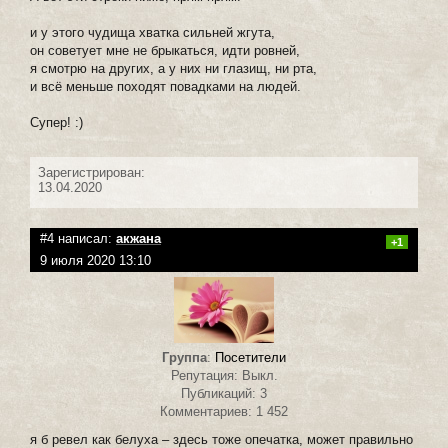
и у этого чудища хватка сильней жгута,
он советует мне не брыкаться, идти ровней,
я смотрю на других, а у них ни глазищ, ни рта,
и всё меньше походят повадками на людей.
Супер! :)
Зарегистрирован:
13.04.2020
#4 написал:
акжана
+1
9 июля 2020 13:10
Группа
:
Посетители
Репутация: Выкл.
Публикаций: 3
Комментариев: 1 452
я б ревел как белуха – здесь тоже опечатка, может правильно