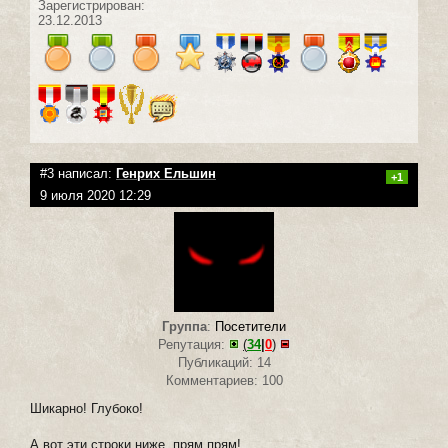
Зарегистрирован:
23.12.2013
#3 написал:
Генрих Ельшин
+1
9 июля 2020 12:29
Группа
:
Посетители
Репутация:
(
34
|
0
)
Публикаций: 14
Комментариев: 100
Шикарно! Глубоко!
А вот эти строки ниже, прям прям!