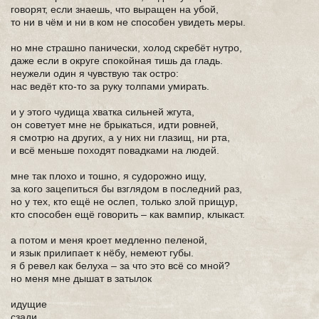
говорят, если знаешь, что выращен на убой,
то ни в чём и ни в ком не способен увидеть меры.
но мне страшно панически, холод скребёт нутро,
даже если в округе спокойная тишь да гладь.
неужели один я чувствую так остро:
нас ведёт кто-то за руку толпами умирать.
и у этого чудища хватка сильней жгута,
он советует мне не брыкаться, идти ровней,
я смотрю на других, а у них ни глазищ, ни рта,
и всё меньше походят повадками на людей.
мне так плохо и тошно, я судорожно ищу,
за кого зацепиться бы взглядом в последний раз,
но у тех, кто ещё не ослеп, только злой прищур,
кто способен ещё говорить – как вампир, клыкаст.
а потом и меня кроет медленно пеленой,
и язык прилипает к нёбу, немеют губы.
я б ревел как белуха – за что это всё со мной?
но меня мне дышат в затылок
идущие
сзади