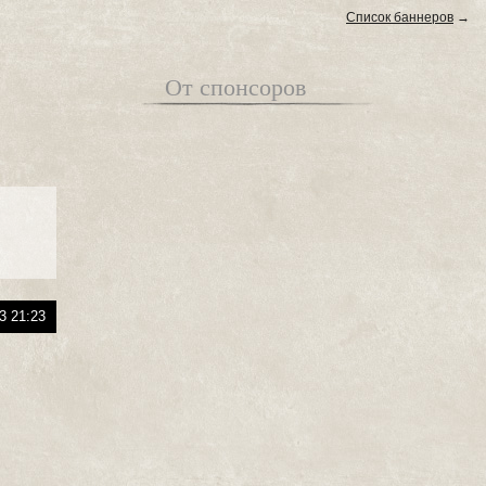
Список баннеров
→
От спонсоров
3 21:23