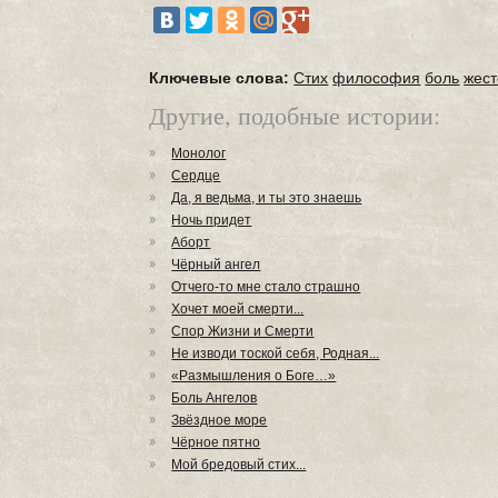
Ключевые слова:
Стих
философия
боль
жест
Другие, подобные истории:
Монолог
Сердце
Да, я ведьма, и ты это знаешь
Ночь придет
Аборт
Чёрный ангел
Отчего-то мне стало страшно
Хочет моей смерти...
Спор Жизни и Смерти
Не изводи тоской себя, Родная...
«Размышления о Боге…»
Боль Ангелов
Звёздное море
Чёрное пятно
Mой бредовый стих...