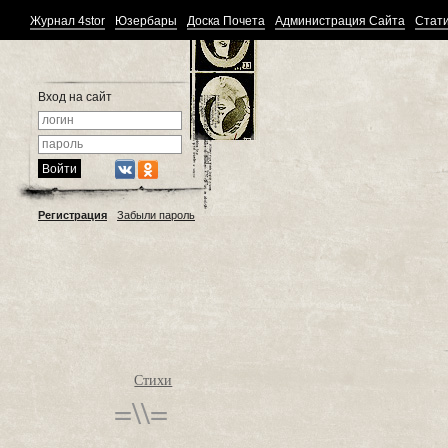
Журнал 4stor
Юзербары
Доска Почета
Администрация Сайта
Стати
Вход на сайт
Регистрация
Забыли пароль
Стихи
=\\=