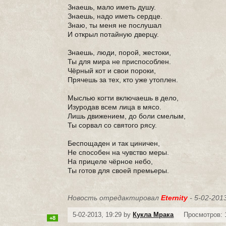
Знаешь, мало иметь душу.
Знаешь, надо иметь сердце.
Знаю, ты меня не послушал
И открыл потайную дверцу.
Знаешь, люди, порой, жестоки,
Ты для мира не приспособлен.
Чёрный кот и свои пороки,
Прячешь за тех, кто уже утоплен.
Мыслью когти включаешь в дело,
Изуродав всем лица в мясо.
Лишь движением, до боли смелым,
Ты сорвал со святого рясу.
Беспощаден и так циничен,
Не способен на чувство меры.
На прицеле чёрное небо,
Ты готов для своей премьеры.
Новость отредактировал
Eternity
- 5-02-2013
5-02-2013, 19:29 by
Кукла Мрака
Просмотров: 
+8