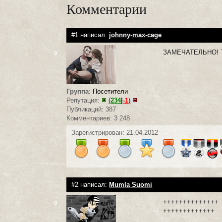
Комментарии
#1 написал:
johnny-max-cage
ЗАМЕЧАТЕЛЬНО! Т
0
Группа
:
Посетители
Репутация:
(
234
|
-1
)
Публикаций: 387
Комментариев: 3 248
Зарегистрирован: 21.04.2012
#2 написал:
Mumla Suomi
++++++++++++++
0
+++++++++++++