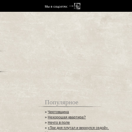
-->
Мы в соцсетях:
Популярное
»
Чертовщина
»
Нехорошая квартира?
»
Нечто в поле
»
«Три дня плутал и вернулся седой».