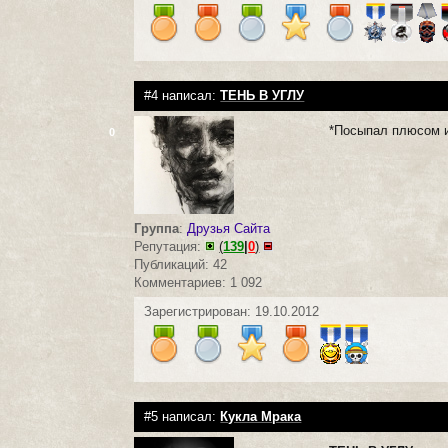
#4 написал:
ТЕНЬ В УГЛУ
*Посыпал плюсом и
0
Группа
:
Друзья Сайта
Репутация:
(
139
|
0
)
Публикаций: 42
Комментариев: 1 092
Зарегистрирован: 19.10.2012
#5 написал:
Кукла Мрака