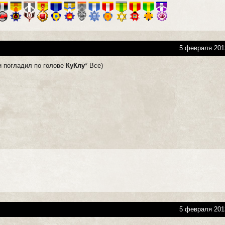
5 февраля 201
 погладил по голове
КуКлу
* Все)
5 февраля 201