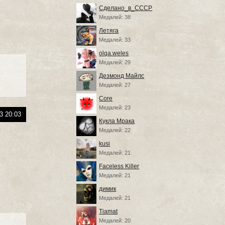
Сделано_в_СССР
Медалей: 38
Летяга
Медалей: 33
olqa.weles
Медалей: 29
Дезмонд Майлс
Медалей: 27
Core
Медалей: 23
3 20:03
Кукла Мрака
Медалей: 22
kusi
Медалей: 21
Faceless Killer
Медалей: 21
димик
Медалей: 21
Tiamat
Медалей: 20