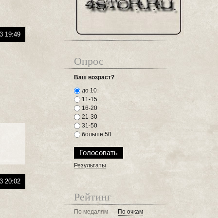
3 19:49
Опрос
Ваш возраст?
до 10
11-15
16-20
21-30
31-50
больше 50
Результаты
3 20:02
Рейтинг
По медалям
По очкам