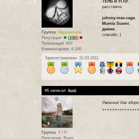
ТЕНЬ В УГЛУ
,
0
расстаяла
johnny-max-cage
,
Mumla Suomi
,
димик
,
Группа
:
Нарушители
спасибо..)
Репутация:
(
10
|
0
)
Публикаций: 607
Комментариев: 6 140
Зарегистрирован: 15.03.2011
#6 написал:
kusi
0
Умничка! Как здор
++++++++++++++
Группа
:
V.I.P.
Репутация: Выкл.