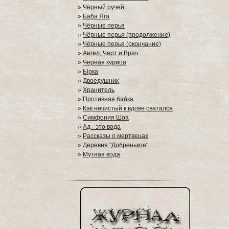
»
Чёрный ручей
»
Баба Яга
»
Чёрные перья
»
Чёрные перья (продолжение)
»
Чёрные перья (окончание)
»
Ангел, Черт и Врач
»
Черная курица
»
Ырка
»
Двоедушник
»
Хранитель
»
Противная бабка
»
Как нечистый к вдове сватался
»
Симфония Шоа
»
Ад - это вода
»
Рассказы о мертвецах
»
Деревня "Добренькое"
»
Мутная вода