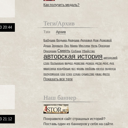
Как получить медаль?
Теги/Архив
3 20:44
Тэги
Архив
Бабушка
Ведьма
Девушка
Деревня
Дом
Домовой
Душа
Зеркало
Лес
Мама
Мистика
Ночь
Призрак
Смерть
Призраки
Собака
Убийство
авторская история
авторский
стих
больница
видео
девочка
демон
дети
друг
дух
квартира
кладбище
кот
кровь
любовь
нечто
подруга
популярное
сон
стих
страх
существо
ужас
фото
Показать все теги
Наш баннер
Понравился сайт страшных историй?
3 21:12
Поставь один из баннеров у себя на сайте.