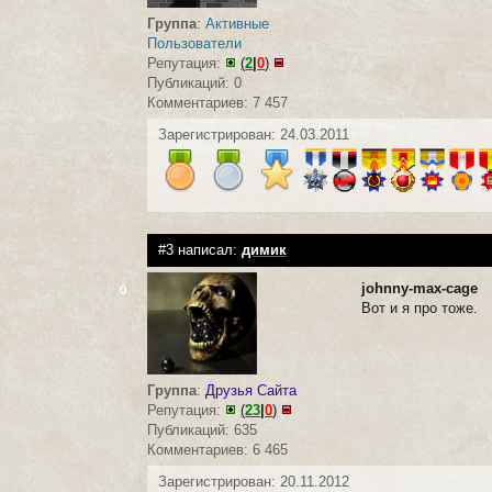
Группа
:
Активные
Пользователи
Репутация:
(
2
|
0
)
Публикаций: 0
Комментариев: 7 457
Зарегистрирован: 24.03.2011
#3 написал:
димик
johnny-max-cage
0
Вот и я про тоже.
Группа
:
Друзья Сайта
Репутация:
(
23
|
0
)
Публикаций: 635
Комментариев: 6 465
Зарегистрирован: 20.11.2012