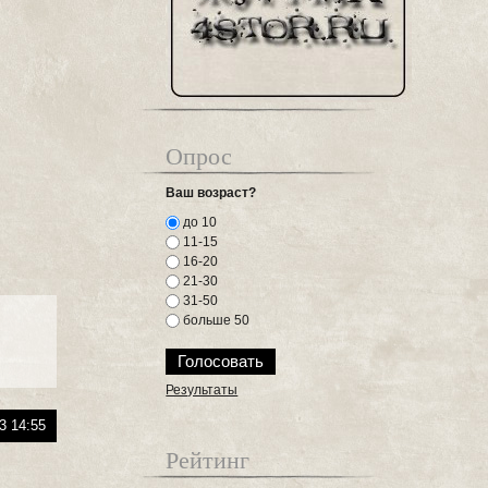
Опрос
Ваш возраст?
до 10
11-15
16-20
21-30
31-50
больше 50
Результаты
3 14:55
Рейтинг