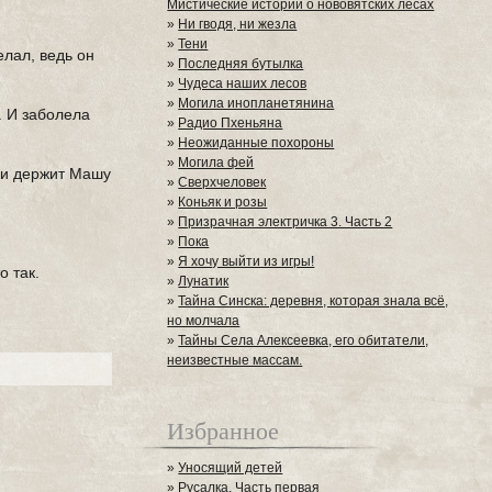
Мистические истории о нововятских лесах
»
Ни гводя, ни жезла
»
Тени
елал, ведь он
»
Последняя бутылка
»
Чудеса наших лесов
»
Могила инопланетянина
. И заболела
»
Радио Пхеньяна
»
Неожиданные похороны
»
Могила фей
е и держит Машу
»
Сверхчеловек
»
Коньяк и розы
»
Призрачная электричка 3. Часть 2
»
Пока
»
Я хочу выйти из игры!
о так.
»
Лунатик
»
Тайна Синска: деревня, которая знала всё,
но молчала
»
Тайны Села Алексеевка, его обитатели,
неизвестные массам.
Избранное
»
Уносящий детей
»
Русалка. Часть первая