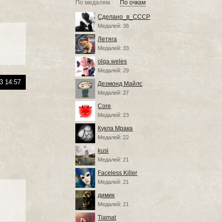
По медалям
По очкам
Сделано_в_СССР
Медалей: 38
Летяга
Медалей: 33
olqa.weles
Медалей: 29
3 14:57
Дезмонд Майлс
Медалей: 27
Core
Медалей: 23
Кукла Мрака
Медалей: 22
kusi
Медалей: 21
Faceless Killer
Медалей: 21
димик
Медалей: 21
Tiamat