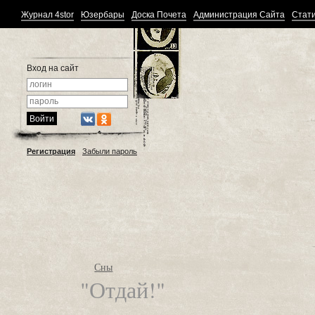
Журнал 4stor
Юзербары
Доска Почета
Администрация Сайта
Стати
Вход на сайт
Регистрация
Забыли пароль
Сны
"Отдай!"