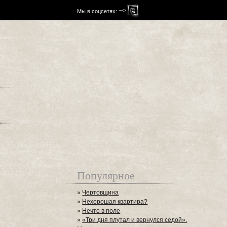
-->
Мы в соцсетях:
Популярное
»
Чертовщина
»
Нехорошая квартира?
»
Нечто в поле
»
«Три дня плутал и вернулся седой».