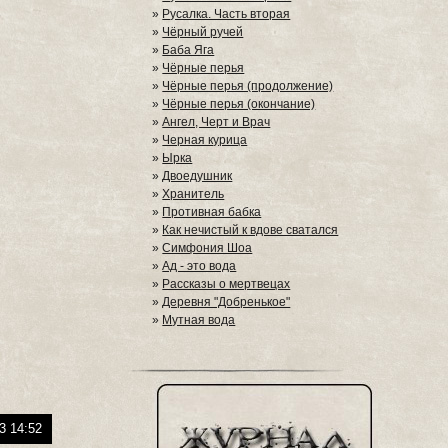
»
Русалка. Часть вторая
»
Чёрный ручей
»
Баба Яга
»
Чёрные перья
»
Чёрные перья (продолжение)
»
Чёрные перья (окончание)
»
Ангел, Черт и Врач
»
Черная курица
»
Ырка
»
Двоедушник
»
Хранитель
»
Противная бабка
»
Как нечистый к вдове сватался
»
Симфония Шоа
»
Ад - это вода
»
Рассказы о мертвецах
»
Деревня "Добренькое"
»
Мутная вода
3 14:52