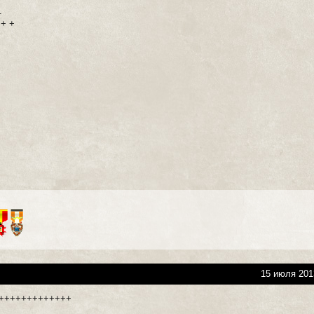
.
 + +
15 июля 201
++++++++++++++