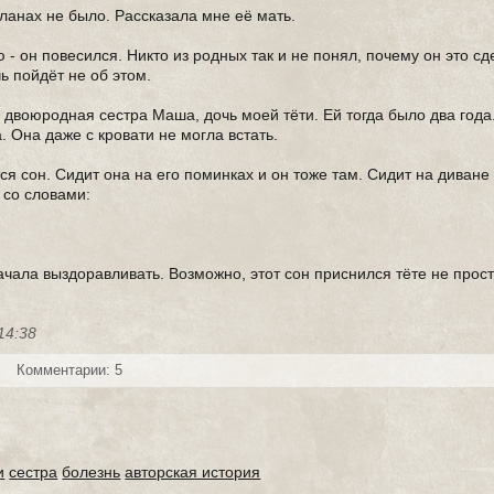
планах не было. Рассказала мне её мать.
 он повесился. Никто из родных так и не понял, почему он это сд
ь пойдёт не об этом.
 двоюродная сестра Маша, дочь моей тёти. Ей тогда было два года
. Она даже с кровати не могла встать.
ся сон. Сидит она на его поминках и он тоже там. Сидит на диван
 со словами:
ала выздоравливать. Возможно, этот сон приснился тёте не прост
14:38
Комментарии: 5
и
сестра
болезнь
авторская история