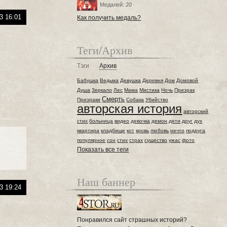
Медалей: 20
3 16:01
Как получить медаль?
Теги/Архив
Тэги
Архив
Бабушка
Ведьма
Девушка
Деревня
Дом
Домовой
Душа
Зеркало
Лес
Мама
Мистика
Ночь
Призрак
Смерть
Призраки
Собака
Убийство
авторская история
авторский
стих
больница
видео
девочка
демон
дети
друг
дух
квартира
кладбище
кот
кровь
любовь
нечто
подруга
популярное
сон
стих
страх
существо
ужас
фото
Показать все теги
Наш баннер
3 19:24
Понравился сайт страшных историй?