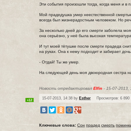
Эти события произошли тогда, когда меня и в 
Мой прадедушка умер неестественной смертью -
всегда был жизнерадостным человеком. Но реч
За несколько дней до его смерти заболела моя
она серьёзно, у неё была высокая температура
И тут моей тётушке после смерти прадеда снит
на руках. Она к нему подходит и забирает дочь
- Отдай! Ты же умер.
На следующей день моя двоюродная сестра нач
Новость отредактировал
Elfin
- 15-07-2013, 
15-07-2013, 14:38 by
Esther
Просмотров: 6 890
+12
Ключевые слова:
Сон
прадед
смерть
поминк