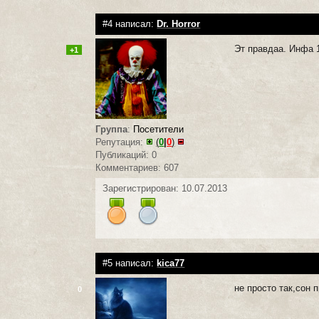
#4 написал:
Dr. Horror
Эт правдаа. Инфа 
+1
Группа
:
Посетители
Репутация:
(
0
|
0
)
Публикаций: 0
Комментариев: 607
Зарегистрирован: 10.07.2013
#5 написал:
kica77
не просто так,сон 
0