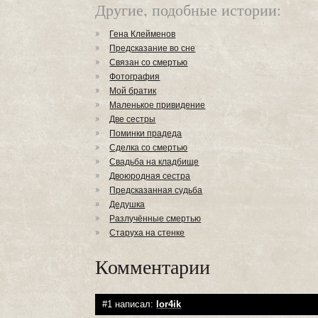
Другие, подобные истории:
Гена Клейменов
Предсказание во сне
Связан со смертью
Фотография
Мой братик
Маленькое привидение
Две сестры
Поминки прадеда
Сделка со смертью
Свадьба на кладбище
Двоюродная сестра
Предсказанная судьба
Дедушка
Разлучённые смертью
Старуха на стенке
Комментарии
#1 написал:
lor4ik