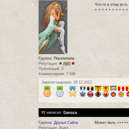
Что-то в этом есть.
0
+ + + + + + + + + +
Группа
:
Посетители
Репутация:
(
6
|
0
)
Публикаций: 0
Комментариев: 7 596
Зарегистрирован: 28.12.2012
#2 написал:
Ganoza
Группа
:
Друзья Сайта
Может быть ++++
0
Репутация: Выкл.