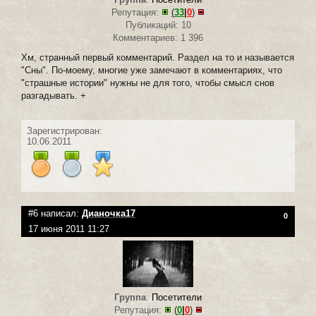
Репутация:
(
33
|
0
)
Публикаций: 10
Комментариев: 1 396
Хм, странный первый комментарий. Раздел на то и называется
"Сны". По-моему, многие уже замечают в комментариях, что
"страшные истории" нужны не для того, чтобы смысл снов
разгадывать. +
Зарегистрирован:
10.06.2011
#6 написал:
Дианочка17
0
17 июня 2011 11:27
Группа
:
Посетители
Репутация:
(
0
|
0
)