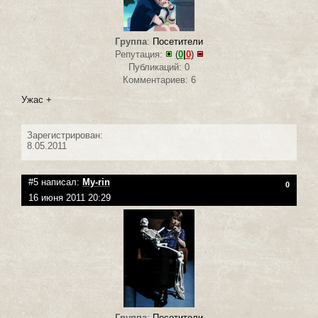
Группа
:
Посетители
Репутация:
(
0
|
0
)
Публикаций: 0
Комментариев: 6
Ужас +
Зарегистрирован:
8.05.2011
#5 написал:
My-rin
0
16 июня 2011 20:29
Группа
:
Посетители