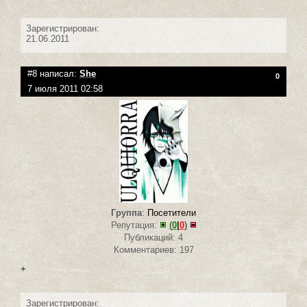
Зарегистрирован:
21.06.2011
#8 написал:
She
0
7 июля 2011 02:58
Группа
:
Посетители
Репутация:
(
0
|
0
)
Публикаций: 4
Комментариев: 197
+
Зарегистрирован: