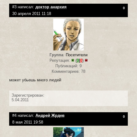
#3 написал:
доктор анархия
0
30 апреля 2011 11:18
Группа
:
Посетители
Репутация:
(
0
|
0
)
Публикаций: 9
Комментариев: 78
может убьешь много людей
Зарегистрирован:
5.04.2011
#4 написал:
Андрей Жрдев
0
8 мая 2011 19:58