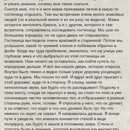
и узнать мнение, почему мне такое сниться.
Снится мне, что я и моя мама приезжаем летом в какую-то
гостиницу отдыхать. Там мы встречаем очень много знакомых
людей (но в реальной жизни я их ни разу не видела). Мама
остается заполнять бумаги, а я с другом, которого я там
встретила, отправляюсь исследовать гостиницу. Мы шли по
большому коридору, но ни одна дверь не открывалась.
Гостиница выглядела очень красивой и старинной. Потом мы
услышали, какой то громкий хлопок и побежали обратно в
фойе. Когда мы туда прибежали, оказалось, что на улице уже
глубокая зима и что выбраться из этой гостиницы не
возможно. Нам ничего не оставалось, как пойти гулять по
коридорам дальше. И вот мы нашли дверь, которая открыта.
Внутри было темно и видно только узкую дорожку уходящую,
куда-то в даль. Мы пошли по ней. И вдруг мой друг прыгает с
этой дорожки, куда-то в сторону. Я слышу, какие-то
непонятные звуки, как будто что-то раскидывают. Подхожу к
тому месту, откуда он прыгнул и вижу, он стоит по пояс в уже
посиневших частях человеческих тел, и отбрасывает в разные
стороны руки, ноги, головы. Я спросила у него, что он делает,
а он ответил, что ищет и что оно должно быть тут. Но что
именно он ищет, не сказал. Я направилась дальше. В конце
пути я увидела, что комната кончается стеной в виде
полукруга, как будто я зашла в половинку шара. Стены и
потолок были в лепнине, которая выглядела как множество