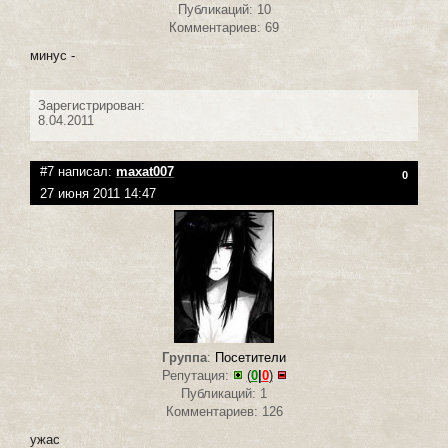
Публикаций: 10
Комментариев: 69
минус -
Зарегистрирован:
8.04.2011
#7 написал:
maxat007
0
27 июня 2011 14:47
Группа
:
Посетители
Репутация:
(
0
|
0
)
Публикаций: 1
Комментариев: 126
ужас