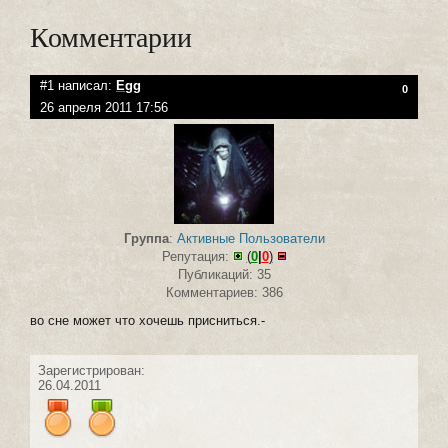
Комментарии
#1 написал:
Egg
0
26 апреля 2011 17:56
Группа
:
Активные Пользователи
Репутация:
(
0
|
0
)
Публикаций: 35
Комментариев: 386
во сне может что хочешь присниться.-
Зарегистрирован:
26.04.2011