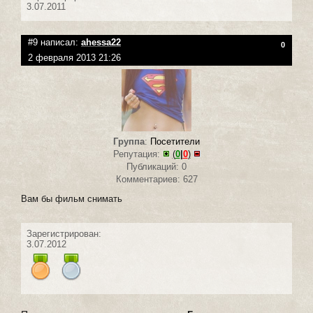
3.07.2011
#9 написал:
ahessa22
0
2 февраля 2013 21:26
Группа
:
Посетители
Репутация:
(
0
|
0
)
Публикаций: 0
Комментариев: 627
Вам бы фильм снимать
Зарегистрирован:
3.07.2012