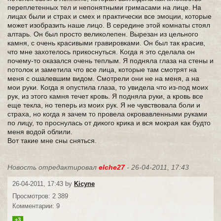
переплетенных тел и непонятными гримасами на лице. На
лицах были и страх и смех и практически все эмоции, которые
может изобразить наше лицо. В середине этой комнаты стоял
алтарь. Он был просто великолепен. Вырезан из цельного
камня, с очень красивыми гравировками. Он был так красив,
что мне захотелось прикоснуться. Когда я это сделала он
почему-то оказался очень теплым. Я подняла глаза на стены и
потолок и заметила что все лица, которые там смотрят на
меня с ошалевшим видом. Смотрели они не на меня, а на
мои руки. Когда я опустила глаза, то увидела что из-под моих
рук, из этого камня течет кровь. Я подняла руки, а кровь все
еще текла, но теперь из моих рук. Я не чувствовала боли и
страха, но когда я зачем то провела окровавленными руками
по лицу, то проснулась от дикого крика и вся мокрая как будто
меня водой облили.
Вот такие мне сны сняться.
Новость отредактировал
elche27
- 26-04-2011, 17:43
26-04-2011, 17:43 by
Kicyne
Просмотров: 2 389
Комментарии: 9
+3