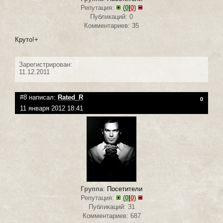
Репутация:
(
0
|
0
)
Публикаций: 0
Комментариев: 35
Круто!+
Зарегистрирован:
11.12.2011
#8 написал:
Rated_R
0
11 января 2012 18:41
Группа
:
Посетители
Репутация:
(
0
|
0
)
Публикаций: 31
Комментариев: 687