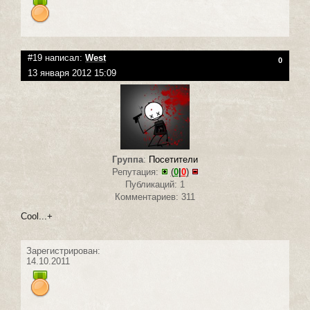
#19 написал:
West
0
13 января 2012 15:09
Группа
:
Посетители
Репутация:
(
0
|
0
)
Публикаций: 1
Комментариев: 311
Cool...+
Зарегистрирован:
14.10.2011