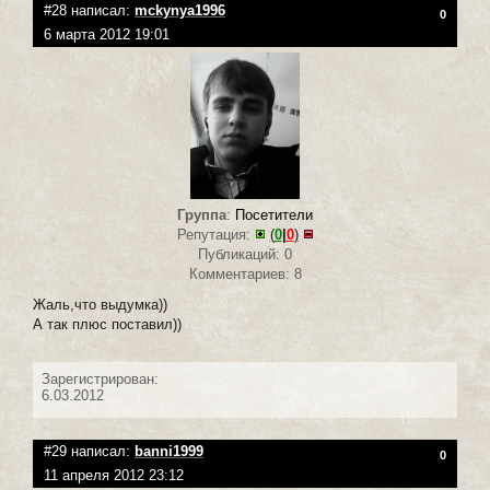
#28 написал:
mckynya1996
0
6 марта 2012 19:01
Группа
:
Посетители
Репутация:
(
0
|
0
)
Публикаций: 0
Комментариев: 8
Жаль,что выдумка))
А так плюс поставил))
Зарегистрирован:
6.03.2012
#29 написал:
banni1999
0
11 апреля 2012 23:12