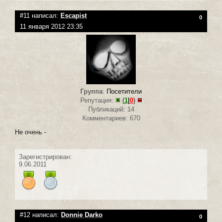
#11 написал:
Escapist
0
11 января 2012 23:35
Группа
:
Посетители
Репутация:
(
1
|
0
)
Публикаций: 14
Комментариев: 670
Не очень -
Зарегистрирован:
9.06.2011
#12 написал:
Donnie Darko
0