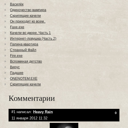
Василёк
Одиночество вампира
Скрипящие качели
Он приходит ко всем..
Faxe.exe
Качели во дворе. Часть 1
Интернет-ловушка (Часть 2)
Папина квартира
Странный Файл
Fire.exe
Вспоминая детство
Вирус
Падшие
ONENOTEM.EXE
Скрипящие качели
Комментарии
#1 написал:
Heavy Rain
0
11 января 2012 11:32