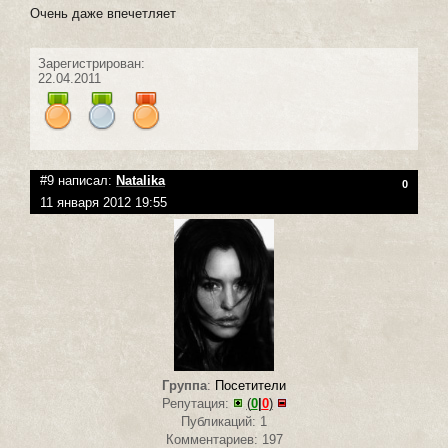
Очень даже впечетляет
Зарегистрирован:
22.04.2011
#9 написал:
Natalika
0
11 января 2012 19:55
Группа
:
Посетители
Репутация:
(
0
|
0
)
Публикаций: 1
Комментариев: 197