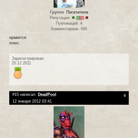
Группа
:
Посетители
Репутация:
(
0
|
0
)
Публикаций: 4
Комментариев: 585
нравится
плюс.
Зарегистрирован:
25.12.2011
#15 написал:
DeadPool
0
12 января 2012 03:41