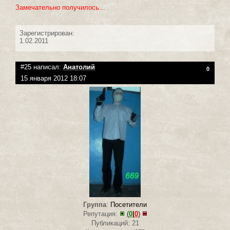
Замечательно получилось...
Зарегистрирован:
1.02.2011
#25 написал:
Анатолий
0
15 января 2012 18:07
Группа
:
Посетители
Репутация:
(
0
|
0
)
Публикаций: 21