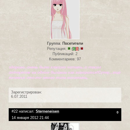
Группа
:
Посетители
Репутация:
(
0
|
0
)
Публикаций: 2
Комментариев: 97
здорово..очень было классно читать..с таким
интересом на одном дыхании как говорится!Супер...еще
хочется что-то этого типа почитать.
Зарегистрирован:
6.07.2011
#22 написал:
Sterneneisen
0
14 января 2012 21:44