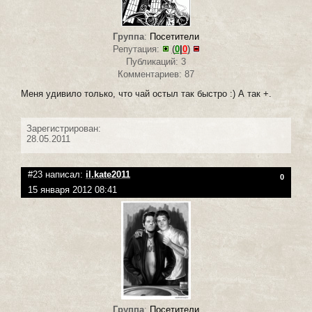
Группа
:
Посетители
Репутация:
(
0
|
0
)
Публикаций: 3
Комментариев: 87
Меня удивило только, что чай остыл так быстро :) А так +.
Зарегистрирован:
28.05.2011
#23 написал:
il.kate2011
0
15 января 2012 08:41
Группа
:
Посетители