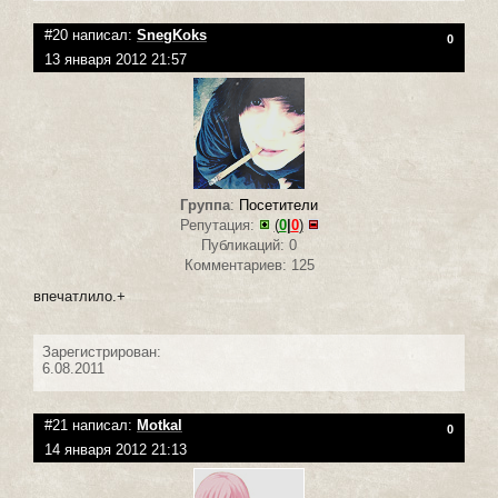
#20 написал:
SnegKoks
0
13 января 2012 21:57
Группа
:
Посетители
Репутация:
(
0
|
0
)
Публикаций: 0
Комментариев: 125
впечатлило.+
Зарегистрирован:
6.08.2011
#21 написал:
Motkal
0
14 января 2012 21:13