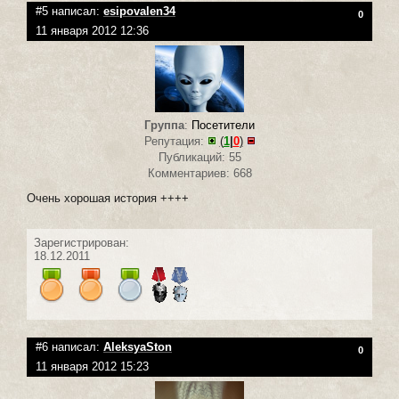
#5 написал:
esipovalen34
0
11 января 2012 12:36
Группа
:
Посетители
Репутация:
(
1
|
0
)
Публикаций: 55
Комментариев: 668
Очень хорошая история ++++
Зарегистрирован:
18.12.2011
#6 написал:
AleksyaSton
0
11 января 2012 15:23