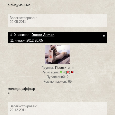
в выдуманные......
Зарегистрирован:
20.05.2011
#10 написал:
Doctor Altman
0
11 января 2012 20:05
Группа
:
Посетители
Репутация:
(
0
|
0
)
Публикаций: 2
Комментариев: 69
молодец аффтар
+
Зарегистрирован:
22.12.2011