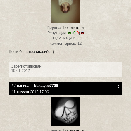
Группа
:
Посетители
Репутация:
(
0
|
0
)
Публикаций: 1
Комментариев: 12
Всем большое спасибо :)
Зарегистрирован:
10.01.2012
#7 написал:
blaccyee7706
0
11 января 2012 17:06
Группа
:
Посетители