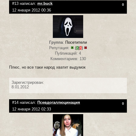
#13 написал:
mr.buck
0
12 января 2012 00:36
Группа
:
Посетители
Репутация:
(
0
|
0
)
Публикаций: 4
Комментариев: 130
Плюс, но все таки народ хватит выдумок
Зарегистрирован:
8.01.2012
#14 написал:
Псевдогаллюцинация
0
12 января 2012 02:33