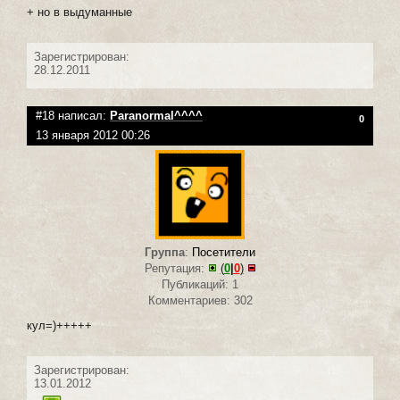
+ но в выдуманные
Зарегистрирован:
28.12.2011
#18 написал:
Paranormal^^^^
0
13 января 2012 00:26
Группа
:
Посетители
Репутация:
(
0
|
0
)
Публикаций: 1
Комментариев: 302
кул=)+++++
Зарегистрирован:
13.01.2012