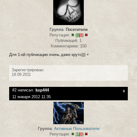
Группа
:
Посетители
Репутация:
(
0
|
0
)
Публикаций: 1
Комментариев: 150
Для 1-ой публикации очень даже круто))) +
Зарегистрирован:
19.09.2011
#2 написал:
kop444
0
11 января 2012 11:35
Группа
:
Активные Пользователи
Репутация:
(
1
|
0
)