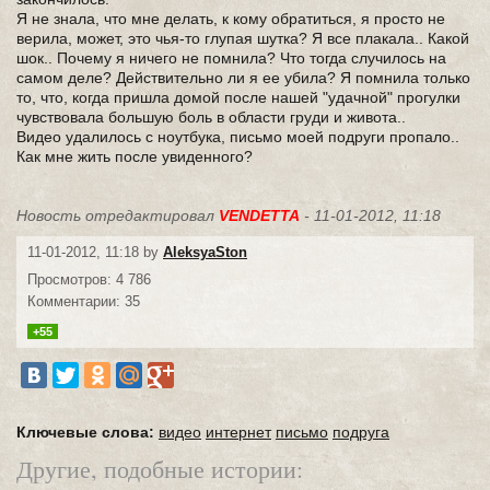
Я не знала, что мне делать, к кому обратиться, я просто не
верила, может, это чья-то глупая шутка? Я все плакала.. Какой
шок.. Почему я ничего не помнила? Что тогда случилось на
самом деле? Действительно ли я ее убила? Я помнила только
то, что, когда пришла домой после нашей "удачной" прогулки
чувствовала большую боль в области груди и живота..
Видео удалилось с ноутбука, письмо моей подруги пропало..
Как мне жить после увиденного?
Новость отредактировал
VENDETTA
- 11-01-2012, 11:18
11-01-2012, 11:18 by
AleksyaSton
Просмотров: 4 786
Комментарии: 35
+55
Ключевые слова:
видео
интернет
письмо
подруга
Другие, подобные истории: