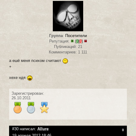
Группа
:
Посетители
Репутация:
(
0
|
0
)
Публикаций: 21
Комментариев: 1 111
а ешё меня психом считают
+
хехе ндя
Зарегистрирован:
26.10.2011
#30 написал:
Allure
0
19 апреля 2012 18:46