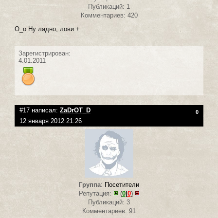
Публикаций: 1
Комментариев: 420
О_о Ну ладно, лови +
Зарегистрирован:
4.01.2011
#17 написал:
ZaDrOT_D
0
12 января 2012 21:26
Группа
:
Посетители
Репутация:
(
0
|
0
)
Публикаций: 3
Комментариев: 91