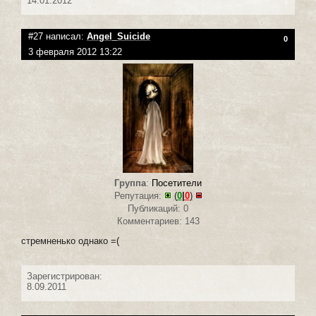
14.01.2012
#27 написал:
Angel_Suicide
0
3 февраля 2012 13:22
Группа
:
Посетители
Репутация:
(
0
|
0
)
Публикаций: 0
Комментариев: 143
стремненько однако =(
Зарегистрирован:
8.09.2011