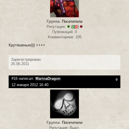
Группа
:
Посетители
Репутация:
(
0
|
0
)
Публикаций: 0
Комментариев: 105
Крутяшеньки))) ++++
Зарегистрирован:
26.06.2011
#16 написал:
MarinaDragon
0
12 января 2012 16:40
Группа
:
Посетители
Репутация: Выкл.