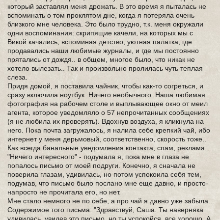
который заставлял меня дрожать. В это время я пыталась не
вспоминать о том проклятом дне, когда я потеряла очень
близкого мне человека. Это было трудно, т.к. меня окружали
одни воспоминания: скрипящие качели, на которых мы с
Викой качались, вспоминая детство, уютная палатка, где
продавались наши любимые журналы, и где мы постоянно
прятались от дождя.. в общем, многое было, что никак не
хотело вылезать.. Так и произвольно пролилась чуть теплая
слеза.
Придя домой, я поставила чайник, чтобы как-то согреться, и
сразу включила ноутбук. Ничего необычного. Наша любимая
фотография на рабочем столе и выплывающее окно от меил
агента, которое уведомляло о 57 непрочитанных сообщениях
(я не любила их проверять). Вдохнув воздуха, я кликнула на
него. Пока почта загружалось, я налила себе крепкий чай, ибо
интернет у меня дерьмовый, соответственно, скорость тоже..
Как всегда банальные уведомления контакта, спам, реклама.
"Ничего интересного" - подумала я, пока мне в глаза не
попалось письмо от моей подруги. Конечно, я сначала не
поверила глазам, удивилась, но потом успокоила себя тем,
подумав, что письмо было послано мне еще давно, и просто-
напросто не прочитала его, но нет.
Мне стало немного не по себе, а про чай я давно уже забыла..
Содержимое того письма: "Здравствуй, Саша. Ты наверняка
удивилась, увидев это письмо, но ты успокойся, все хорошо. А