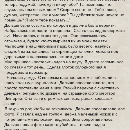
теперь подумай, почему я пишу тебе? Ты помнишь, что
случилось тем ясным днем? Скорее всего нет. Тебе также,
думаю, интересно, как я умерла? Ты действительно ничего не
помнишь? Я могу тебе показать..."
Дальше была ссылка, по которой я должна была перейти.
Набравшись смелости, я перешла.. Скачалось видео формата
avi.. Начиналось оно как тот день. Оно показывалось
отрывками, буд-то кто-то вырывал их из моей памяти.
Мы пошли в наш любимый парк, было весело, наелись
сладкой ваты, качались на скрипящих качелях, лежали под
деревьями и наслаждались летним днем..
Мне пришлось поставить видео на паузу. Я долго вспоминала
со слезами тот день.. Сделав глоток холодного чая я
продолжила просмотр..
..Начался дождь. С веселым настроением мы побежали в
нашу палатку с журналами.. Дальше последовало то, что
просто поставило меня в шок. Резкий переход с счастливых
девушек, бегущих по дождем, на страшное фото мертвой
Виктории. Она вся в огромных синяках, ранах, кровавых
ссадин..
Я закрыла рот, чтобы не вскрикнуть.. Дальше последовало мое
фото. Я стаяла над ее трупом, держа маленький ножик и с
потрепанными волосами, видимо, Вика сопротивлялась..
Дальше пошли фото самого убийства.. после, видео
закончилось.