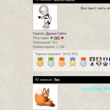
Все таки 1 часть 
0
-
Группа
:
Друзья Сайта
Репутация:
(
8
|
0
)
Публикаций: 552
Комментариев: 2 104
Зарегистрирован: 18.02.2011
#2 написал:
Лис
+ на будущее. Мо
0