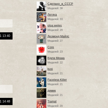
Сделано_в_СССР
Медалей: 38
Летяга
Медалей: 33
olqa.weles
Медалей: 29
1 13:40
Дезмонд Майлс
Медалей: 27
Core
Медалей: 23
Кукла Мрака
Медалей: 22
kusi
Медалей: 21
Faceless Killer
Медалей: 21
димик
Медалей: 21
1 14:48
Tiamat
Медалей: 20