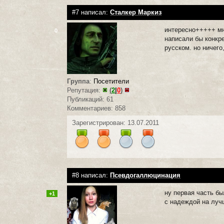
#7 написал:
Сталкер Маркиз
интересно+++++ мне
0
написали бы конкре
русском. но ничего
Группа
:
Посетители
Репутация:
(
2
|
0
)
Публикаций: 61
Комментариев: 858
Зарегистрирован: 13.07.2011
#8 написал:
Псевдогаллюцинация
ну первая часть б
+1
с надеждой на луч