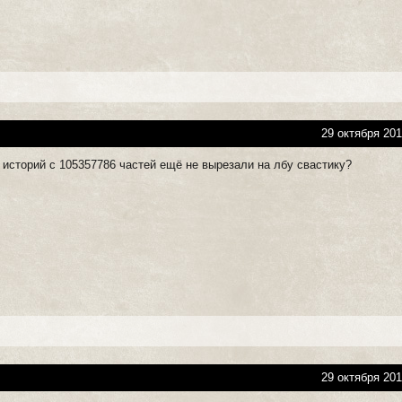
29 октября 201
 историй с 105357786 частей ещё не вырезали на лбу свастику?
29 октября 201