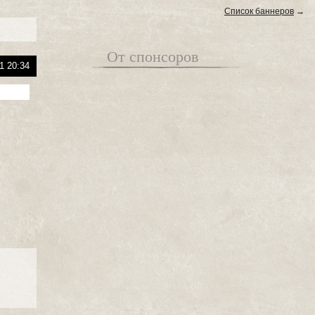
Список баннеров
→
От спонсоров
1 20:34