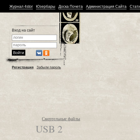
Журнал 4stor
Юзербары
Доска Почета
Администрация Сайта
Стати
Вход на сайт
Регистрация
Забыли пароль
Смертельные файлы
USB 2