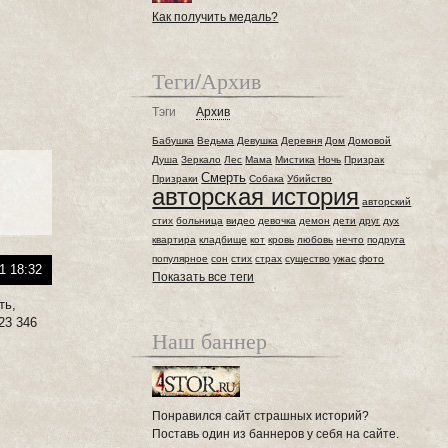
Как получить медаль?
Теги/Архив
Тэги
Архив
Бабушка
Ведьма
Девушка
Деревня
Дом
Домовой
Душа
Зеркало
Лес
Мама
Мистика
Ночь
Призрак
Смерть
Призраки
Собака
Убийство
авторская история
авторский
стих
больница
видео
девочка
демон
дети
друг
дух
квартира
кладбище
кот
кровь
любовь
нечто
подруга
популярное
сон
стих
страх
существо
ужас
фото
1 18:32
Показать все теги
ть,
23 346
Наш баннер
Понравился сайт страшных историй?
Поставь один из баннеров у себя на сайте.