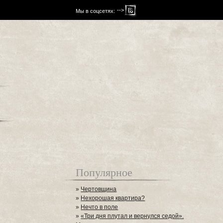
-->
Мы в соцсетях:
Популярное
»
Чертовщина
»
Нехорошая квартира?
»
Нечто в поле
»
«Три дня плутал и вернулся седой».