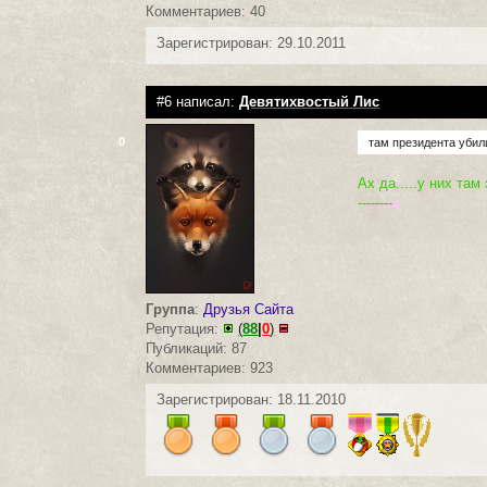
Комментариев: 40
Зарегистрирован: 29.10.2011
#6 написал:
Девятихвостый Лис
0
там президента убил
Ах да.....у них там
--------
Группа
:
Друзья Сайта
Репутация:
(
88
|
0
)
Публикаций: 87
Комментариев: 923
Зарегистрирован: 18.11.2010