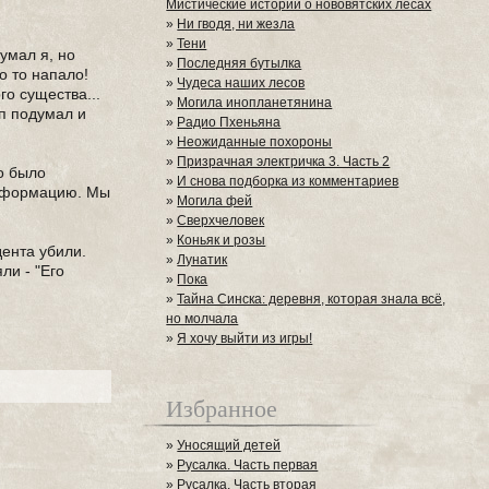
Мистические истории о нововятских лесах
»
Ни гводя, ни жезла
»
Тени
думал я, но
»
Последняя бутылка
о то напало!
»
Чудеса наших лесов
го существа...
»
Могила инопланетянина
мп подумал и
»
Радио Пхеньяна
»
Неожиданные похороны
»
Призрачная электричка 3. Часть 2
го было
»
И снова подборка из комментариев
 информацию. Мы
»
Могила фей
»
Сверхчеловек
»
Коньяк и розы
дента убили.
»
Лунатик
ли - "Его
»
Пока
»
Тайна Синска: деревня, которая знала всё,
но молчала
»
Я хочу выйти из игры!
Избранное
»
Уносящий детей
»
Русалка. Часть первая
»
Русалка. Часть вторая