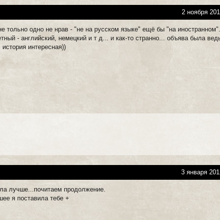
2 ноября 201
 тольно одно не нрав - "не на русском языке" ещё бы "на иностранном"
тный - английский, немецкий и т д... и как-то странно... объява была вед
, история интересная))
3 января 201
ыла лучше...почитаем продолжение.
шее я поставила тебе +