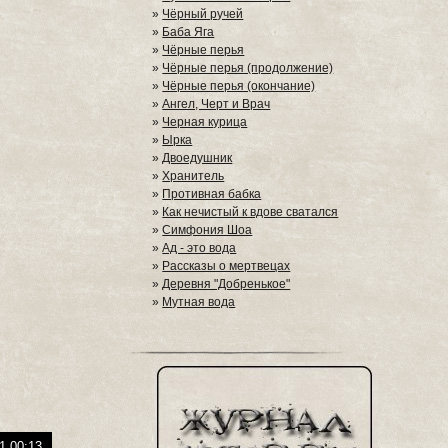
»
Чёрный ручей
»
Баба Яга
»
Чёрные перья
»
Чёрные перья (продолжение)
»
Чёрные перья (окончание)
»
Ангел, Черт и Врач
»
Черная курица
»
Ырка
»
Двоедушник
»
Хранитель
»
Противная бабка
»
Как нечистый к вдове сватался
»
Симфония Шоа
»
Ад - это вода
»
Рассказы о мертвецах
»
Деревня "Добренькое"
»
Мутная вода
1 00:13