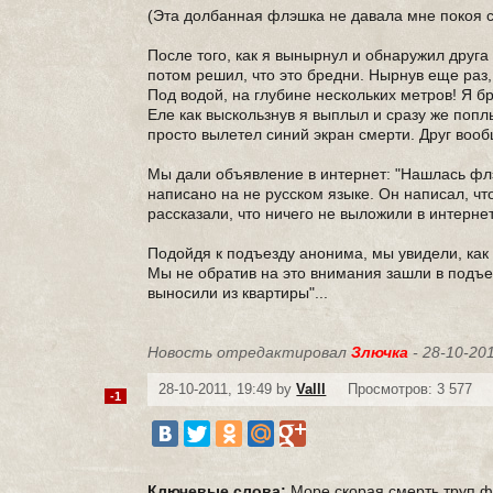
(Эта долбанная флэшка не давала мне покоя с 
После того, как я вынырнул и обнаружил друга н
потом решил, что это бредни. Нырнув еще раз, 
Под водой, на глубине нескольких метров! Я бр
Еле как выскользнув я выплыл и сразу же попл
просто вылетел синий экран смерти. Друг вообщ
Мы дали объявление в интернет: "Нашлась флэш
написано на не русском языке. Он написал, ч
рассказали, что ничего не выложили в интернет.
Подойдя к подъезду анонима, мы увидели, как 
Мы не обратив на это внимания зашли в подъез
выносили из квартиры"...
Новость отредактировал
Злючка
- 28-10-201
28-10-2011, 19:49 by
Valll
Просмотров: 3 577
-1
Ключевые слова:
Море
скорая
смерть
труп
ф