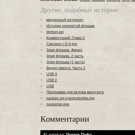
Другие, подобные истории:
медленный интернет
История проклятой флэшки
demon.avi
Комментарий. Глава 3
Связано с D-6.gro
Злая флэшка. Финал
Злая флэшка. 2 часть
Злая флэшка (1 часть)
Видео смерти. Часть 2
USB 3
USB 2
USB
Программа для взлома вконтакте
paukan.avi и koprotoshka.jpg
suspense.exe
Комментарии
#1 написал:
Donnie Darko