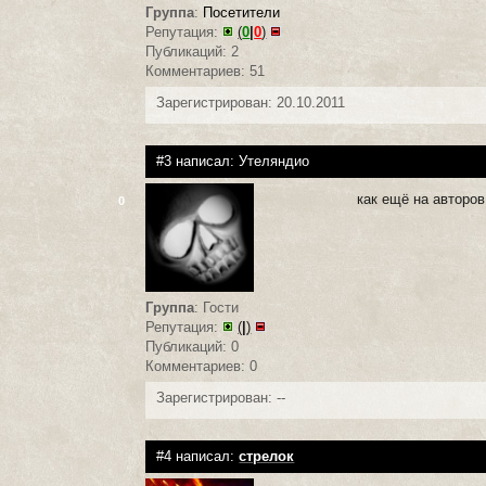
Группа
:
Посетители
Репутация:
(
0
|
0
)
Публикаций: 2
Комментариев: 51
Зарегистрирован: 20.10.2011
#3 написал:
Утеляндио
как ещё на авторов
0
Группа
: Гости
Репутация:
(
|
)
Публикаций: 0
Комментариев: 0
Зарегистрирован: --
#4 написал:
стрелок