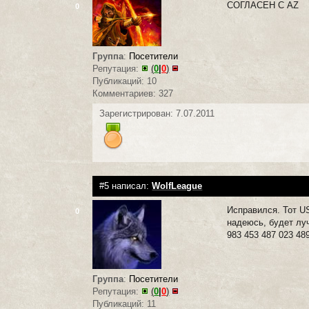
СОГЛАСЕН С AZ
0
Группа
:
Посетители
Репутация:
(
0
|
0
)
Публикаций: 10
Комментариев: 327
Зарегистрирован: 7.07.2011
#5 написал:
WolfLeague
Исправился. Тот US
0
надеюсь, будет луч
983 453 487 023 48
Группа
:
Посетители
Репутация:
(
0
|
0
)
Публикаций: 11