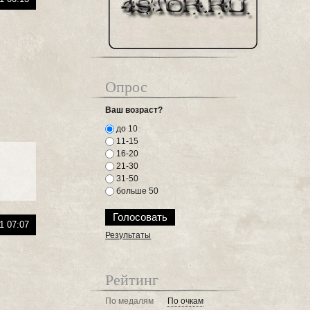
Опрос
Ваш возраст?
до 10
11-15
16-20
21-30
31-50
больше 50
1 07:07
Результаты
Рейтинг
По медалям
По очкам