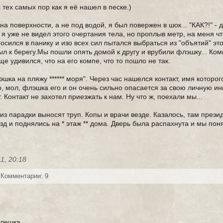
тех самых пор как я её нашел в песке.)
а поверхности, а не под водой, я был повержен в шок... "КАК?!" - 
я уже не видел этого очертания тела, но проплыв метр, на меня чт
осился в панику и изо всех сил пытался выбраться из "объятий" это
ыл к берегу.Мы пошли опять домой к другу и врубили флэшку... Ко
е удивился, что на его компе, что то пошло не так.
ка на пляжу ****** моря". Через час нашелся контакт, имя которо
то, мол, флэшка его и он очень сильно опасается за свою личную
 Контакт не захотел приезжать к нам. Ну что ж, поехали мы...
из парадки выносят труп. Копы и врачи везде. Казалось, там прези
д и поднялись на * этаж ** дома. Дверь была распахнута и мы поня
1, 20:18
Комментарии: 9
лешка