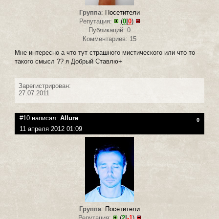
Группа
:
Посетители
Репутация:
(
0
|
0
)
Публикаций: 0
Комментариев: 15
Мне интересно а что тут страшного мистического или что то
такого смысл ?? я Добрый Ставлю+
Зарегистрирован:
27.07.2011
#10 написал:
Allure
0
11 апреля 2012 01:09
Группа
:
Посетители
Репутация:
(
2
|
-1
)