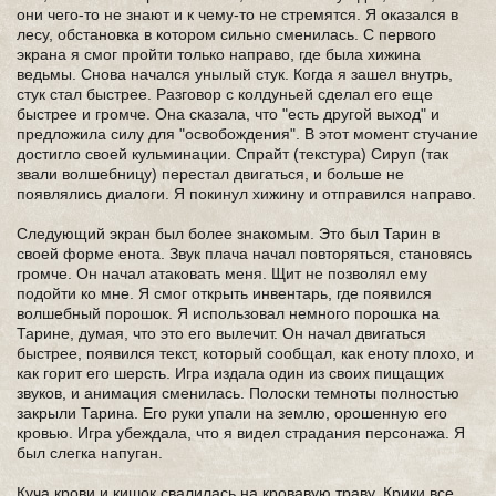
они чего-то не знают и к чему-то не стремятся. Я оказался в
лесу, обстановка в котором сильно сменилась. С первого
экрана я смог пройти только направо, где была хижина
ведьмы. Снова начался унылый стук. Когда я зашел внутрь,
стук стал быстрее. Разговор с колдуньей сделал его еще
быстрее и громче. Она сказала, что "есть другой выход" и
предложила силу для "освобождения". В этот момент стучание
достигло своей кульминации. Спрайт (текстура) Сируп (так
звали волшебницу) перестал двигаться, и больше не
появлялись диалоги. Я покинул хижину и отправился направо.
Следующий экран был более знакомым. Это был Тарин в
своей форме енота. Звук плача начал повторяться, становясь
громче. Он начал атаковать меня. Щит не позволял ему
подойти ко мне. Я смог открыть инвентарь, где появился
волшебный порошок. Я использовал немного порошка на
Тарине, думая, что это его вылечит. Он начал двигаться
быстрее, появился текст, который сообщал, как еноту плохо, и
как горит его шерсть. Игра издала один из своих пищащих
звуков, и анимация сменилась. Полоски темноты полностью
закрыли Тарина. Его руки упали на землю, орошенную его
кровью. Игра убеждала, что я видел страдания персонажа. Я
был слегка напуган.
Куча крови и кишок свалилась на кровавую траву. Крики все