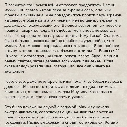
Я посчитал это насмешкой и отказался продолжать. Нет ни
музыки, ни врагов. Экран леса за экраном леса, с тонким
фоновым пищанием. Мне понадобилось пройти пару экранов
на север, чтобы найти это - черный меч по центру экрана, и
два сундука, окружающих его. В левом был огненный посох, в
правом - окарина. Когда я подобрал меч, снова показалась
сова. Теперь она меня научила играть "Тему Тоски". Эта тема
была больше похоже на набор ошибок в аудиофайле, чем
музыку. Затем сова попросила испытать посох. Я попробовал
покинуть экран - появилась табличка с текстом: "...Боишься?".
Ничего не оставалось, как экипировать посох. Экран мерцал
белым светом, затем деревья вспыхнули пламенем. Сова
снова аплодировала мне, говоря, что "все они ничего не
заслужили".
Горело все, даже некоторые плитки пола. Я выбежал из леса в
деревню. Решив поговорить с жителями - их диалоги могли
измениться, я направился к мадам Мяу-мяу. Как только я
вошел в ее дом, снова раздалось стучание.
Это было похоже на случай с ведьмой. Мяу-мяу начала
быстро двигаться, сопровождающий ее звук был похож на
плач. Она сказала, что сожалеет, что они были слишком
голодными. Раздался скрежет и спрайт остановился. Когда я