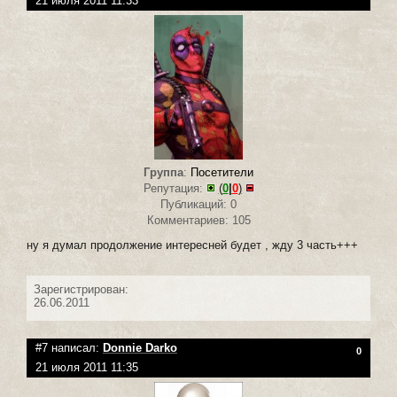
21 июля 2011 11:33
Группа
:
Посетители
Репутация:
(
0
|
0
)
Публикаций: 0
Комментариев: 105
ну я думал продолжение интересней будет , жду 3 часть+++
Зарегистрирован:
26.06.2011
#7 написал:
Donnie Darko
0
21 июля 2011 11:35