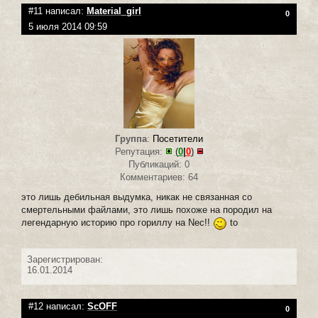
#11 написал:
Material_girl
0
5 июля 2014 09:59
Группа
:
Посетители
Репутация:
(
0
|
0
)
Публикаций: 0
Комментариев: 64
это лишь дебильная выдумка, никак не связанная со
смертельными файлами, это лишь похоже на породил на
легендарную историю про гориллy на Nec!!
to
Зарегистрирован:
16.01.2014
#12 написал:
ScOFF
0