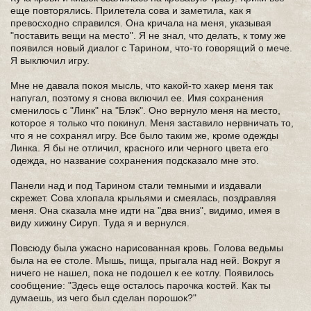
еще повторялись. Прилетела сова и заметила, как я
превосходно справился. Она кричала на меня, указывая
"поставить вещи на место". Я не знал, что делать, к тому же
появился новый диалог с Тарином, что-то говорящий о мече.
Я выключил игру.
Мне не давала покоя мысль, что какой-то хакер меня так
напугал, поэтому я снова включил ее. Имя сохранения
сменилось с "Линк" на "Блэк". Оно вернуло меня на место,
которое я только что покинул. Меня заставило нервничать то,
что я не сохранял игру. Все было таким же, кроме одежды
Линка. Я бы не отличил, красного или черного цвета его
одежда, но название сохранения подсказало мне это.
Панели над и под Тарином стали темными и издавали
скрежет. Сова хлопала крыльями и смеялась, поздравляя
меня. Она сказала мне идти на "два вниз", видимо, имея в
виду хижину Сируп. Туда я и вернулся.
Повсюду была ужасно нарисованная кровь. Голова ведьмы
была на ее столе. Мышь, пища, прыгала над ней. Вокруг я
ничего не нашел, пока не подошел к ее котлу. Появилось
сообщение: "Здесь еще осталось парочка костей. Как ты
думаешь, из чего был сделан порошок?"