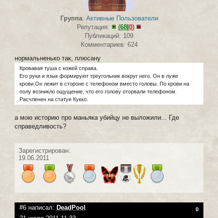
Группа
:
Активные Пользователи
Репутация:
(
68
|
0
)
Публикаций: 109
Комментариев: 624
нормальненько так, плюсану
Кровавая туша с кожей справа.
Его руки и язык формируют треугольник вокруг него. Он в луже
крови.Он лежит в стороне с телефоном вместо головы. По крови на
полу возникло ощущение, что его голову оторвали телефоном.
Расчленен на статуе Кукко.
а мою историю про маньяка убийцу не выложили... Где
справедливость?
Зарегистрирован:
19.06.2011
#6 написал:
DeadPool
0