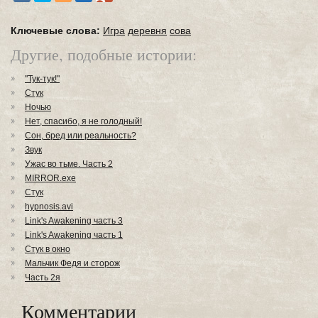
Ключевые слова:
Игра
деревня
сова
Другие, подобные истории:
"Тук-тук!"
Стук
Ночью
Нет, спасибо, я не голодный!
Сон, бред или реальность?
Звук
Ужас во тьме. Часть 2
MIRROR.exe
Стук
hypnosis.avi
Link's Awakening часть 3
Link's Awakening часть 1
Стук в окно
Мальчик Федя и сторож
Часть 2я
Комментарии