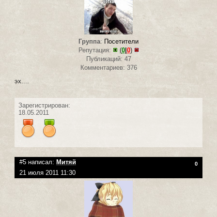
Группа
:
Посетители
Репутация:
(
0
|
0
)
Публикаций: 47
Комментариев: 376
эх....
Зарегистрирован:
18.05.2011
#5 написал:
Митяй
0
21 июля 2011 11:30