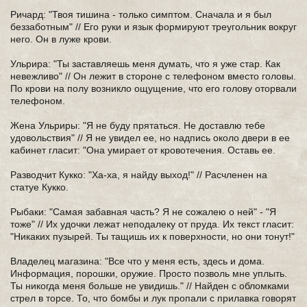
Ричард: "Твоя тишина - только симптом. Сначала и я был
беззаботным" // Его руки и язык формируют треугольник вокруг
него. Он в луже крови.
Ульрира: "Ты заставляешь меня думать, что я уже стар. Как
невежливо" // Он лежит в стороне с телефоном вместо головы.
По крови на полу возникло ощущение, что его голову оторвали
телефоном.
Жена Ульриры: "Я не буду прятаться. Не доставлю тебе
удовольствия" // Я не увидел ее, но надпись около двери в ее
кабинет гласит: "Она умирает от кровотечения. Оставь ее.
Разводчит Кукко: "Ха-ха, я найду выход!" // Расчленен на
статуе Кукко.
Рыбаки: "Самая забавная часть? Я не сожалею о ней" - "Я
тоже" // Их удочки лежат неподалеку от пруда. Их текст гласит:
"Никаких пузырей. Ты тащишь их к поверхности, но они тонут!"
Владелец магазина: "Все что у меня есть, здесь и дома.
Информация, порошки, оружие. Просто позволь мне уплыть.
Ты никогда меня больше не увидишь." // Найден с обломками
стрел в торсе. То, что бомбы и лук пропали с прилавка говорят