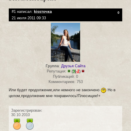
#1 написал:
kissточка
0
21 июля 2011 09:33
Группа
:
Друзья Сайта
Репутация:
(
9
|
-2
)
Публикаций: 0
Комментариев: 753
Или будет продолжение,или немного не закончено
Но в
целом,продолжение мне понравилось!Плюсищее!+
Зарегистрирован:
30.10.2010