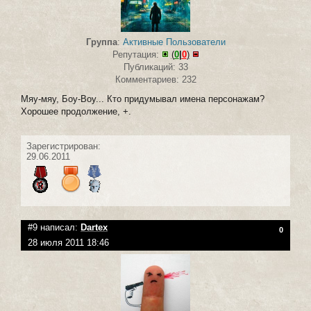
Группа
:
Активные Пользователи
Репутация:
(
0
|
0
)
Публикаций: 33
Комментариев: 232
Мяу-мяу, Боу-Воу... Кто придумывал имена персонажам?
Хорошее продолжение, +.
Зарегистрирован:
29.06.2011
#9 написал:
Dartex
0
28 июля 2011 18:46