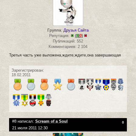
Группа
:
Друзья Сайта
Репутация:
(
8
|
0
)
Публикаций: 552
Комментариев: 2 104
Третья часть уже выложена,ждите,ждите,она завершающая
Зарегистрирован:
18.02.2011
#8 написал:
Scream of a Soul
0
21 июля 2011 12:30