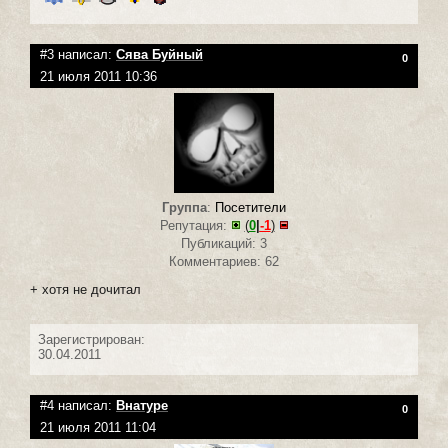
#3 написал:
Сява Буйный
0
21 июля 2011 10:36
Группа
:
Посетители
Репутация:
(
0
|
-1
)
Публикаций: 3
Комментариев: 62
+ хотя не дочитал
Зарегистрирован:
30.04.2011
#4 написал:
Внатуре
0
21 июля 2011 11:04