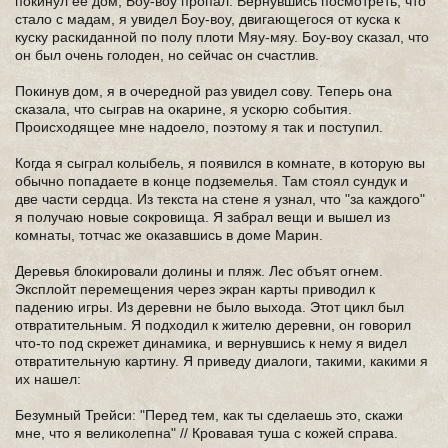
покинул ее дом, Боу-воу пропал. Вернувшись посмотреть, что
стало с мадам, я увидел Боу-воу, двигающегося от куска к
куску раскиданной по полу плоти Мяу-мяу. Боу-воу сказал, что
он был очень голоден, но сейчас он счастлив.
Покинув дом, я в очередной раз увидел сову. Теперь она
сказала, что сыграв на окарине, я ускорю события.
Происходящее мне надоело, поэтому я так и поступил.
Когда я сыграл колыбель, я появился в комнате, в которую вы
обычно попадаете в конце подземелья. Там стоял сундук и
две части сердца. Из текста на стене я узнал, что "за каждого"
я получаю новые сокровища. Я забрал вещи и вышел из
комнаты, тотчас же оказавшись в доме Марин.
Деревья блокировали долины и пляж. Лес объят огнем.
Эксплойт перемещения через экран карты приводил к
падению игры. Из деревни не было выхода. Этот цикл был
отвратительным. Я подходил к жителю деревни, он говорил
что-то под скрежет динамика, и вернувшись к нему я видел
отвратительную картину. Я приведу диалоги, такими, какими я
их нашел:
Безумный Трейси: "Перед тем, как ты сделаешь это, скажи
мне, что я великолепна" // Кровавая туша с кожей справа.