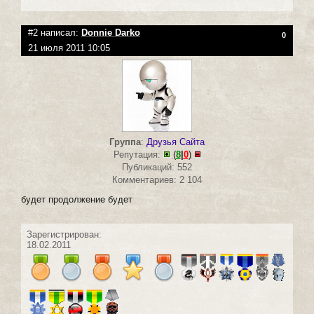
#2 написал:
Donnie Darko
0
21 июля 2011 10:05
Группа
:
Друзья Сайта
Репутация:
(
8
|
0
)
Публикаций: 552
Комментариев: 2 104
будет продолжение будет
Зарегистрирован:
18.02.2011