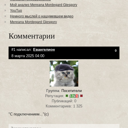
Мой анализ Mereana Mordegard Glesgorv
YouTuo
Немного мыслей о нашумевшем видео
Mereana Mordegard Glesgorv
Комментарии
#1 написал:
Евангелион
0
8 марта 2025 04:00
Группа
:
Посетители
Репутация:
(
87
|
0
)
Публикаций: 0
Комментариев: 1 325
"С подключением..."(с)