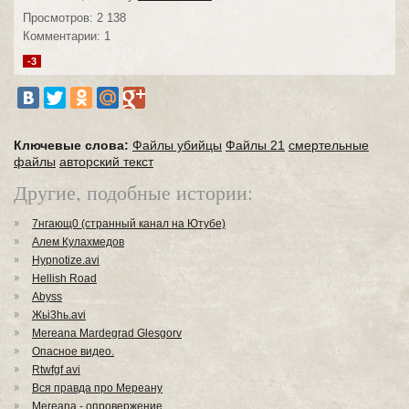
Просмотров: 2 138
Комментарии: 1
-3
Ключевые слова:
Файлы убийцы
Файлы 21
смертельные
файлы
авторский текст
Другие, подобные истории:
7нгающ0 (странный канал на Ютубе)
Алем Кулахмедов
Hypnotize.avi
Hellish Road
Abyss
Жьi3hь.avi
Mereana Mardegrad Glesgorv
Опасное видео.
Rtwfgf avi
Вся правда про Мереану
Mereana - опровержение