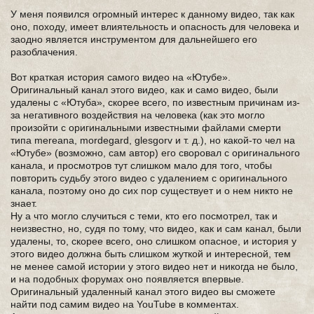
У меня появился огромный интерес к данному видео, так как
оно, походу, имеет влиятельность и опасность для человека и
заодно является инструментом для дальнейшего его
разоблачения.
Вот краткая история самого видео на «Ютубе».
Оригинальный канал этого видео, как и само видео, были
удалены с «Ютуба», скорее всего, по известным причинам из-
за негативного воздействия на человека (как это могло
произойти с оригинальными известными файлами смерти
типа mereana, mordegard, glesgorv и т. д.), но какой-то чел на
«Ютубе» (возможно, сам автор) его своровал с оригинального
канала, и просмотров тут слишком мало для того, чтобы
повторить судьбу этого видео с удалением с оригинального
канала, поэтому оно до сих пор существует и о нем никто не
знает.
Ну а что могло случиться с теми, кто его посмотрел, так и
неизвестно, но, судя по тому, что видео, как и сам канал, были
удалены, то, скорее всего, оно слишком опасное, и история у
этого видео должна быть слишком жуткой и интересной, тем
не менее самой истории у этого видео нет и никогда не было,
и на подобных форумах оно появляется впервые.
Оригинальный удаленный канал этого видео вы сможете
найти под самим видео на YouTube в комментах.