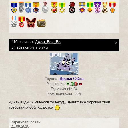
#10 написал:
Джон_Ван_Бо
0
25 января 2011 20:49
Группа
:
Друзья Сайта
Репутация:
(
0
|
0
)
Публикаций: 34
Комментариев: 774
ну как видишь минусов то нету))) значит все хорошо! твои
требования соблюдаются
Зарегистрирован:
21.09.2010