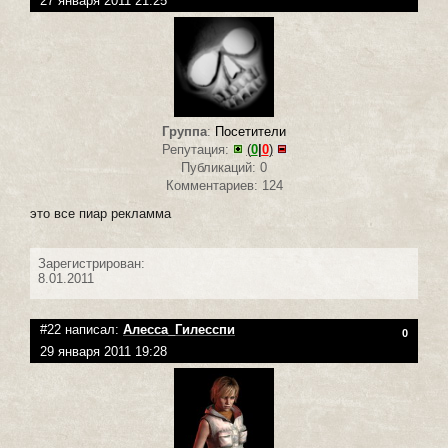
27 января 2011 21:25
Группа
:
Посетители
Репутация:
(
0
|
0
)
Публикаций: 0
Комментариев: 124
это все пиар рекламма
Зарегистрирован:
8.01.2011
#22 написал:
Алесса_Гилесспи
0
29 января 2011 19:28