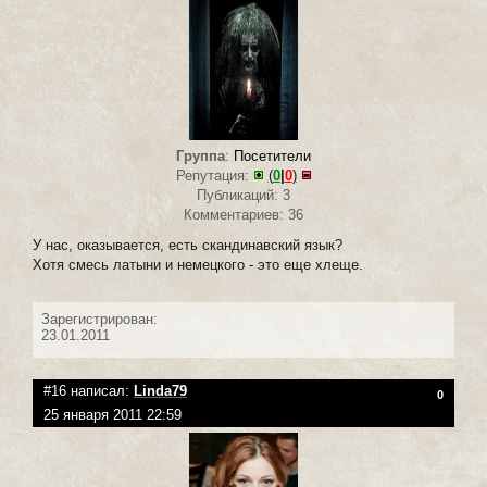
Группа
:
Посетители
Репутация:
(
0
|
0
)
Публикаций: 3
Комментариев: 36
У нас, оказывается, есть скандинавский язык?
Хотя смесь латыни и немецкого - это еще хлеще.
Зарегистрирован:
23.01.2011
#16 написал:
Linda79
0
25 января 2011 22:59