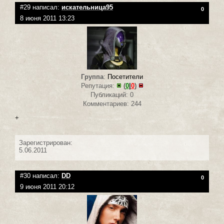
#29 написал:
искательница95
0
8 июня 2011 13:23
Группа
:
Посетители
Репутация:
(
0
|
0
)
Публикаций: 0
Комментариев: 244
+
Зарегистрирован:
5.06.2011
#30 написал:
DD
0
9 июня 2011 20:12