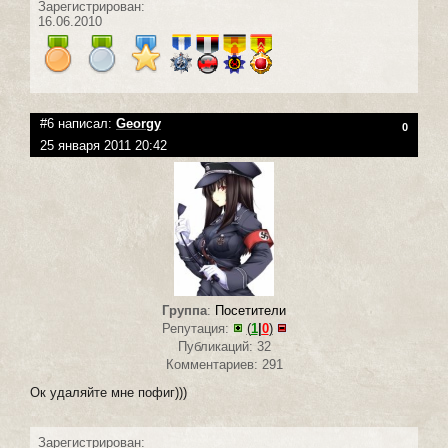
Зарегистрирован:
16.06.2010
#6 написал:
Georgy
0
25 января 2011 20:42
Группа
:
Посетители
Репутация:
(
1
|
0
)
Публикаций: 32
Комментариев: 291
Ок удаляйте мне пофиг)))
Зарегистрирован: