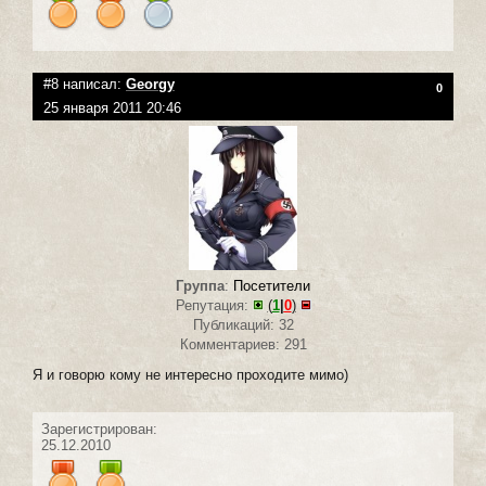
#8 написал:
Georgy
0
25 января 2011 20:46
Группа
:
Посетители
Репутация:
(
1
|
0
)
Публикаций: 32
Комментариев: 291
Я и говорю кому не интересно проходите мимо)
Зарегистрирован:
25.12.2010