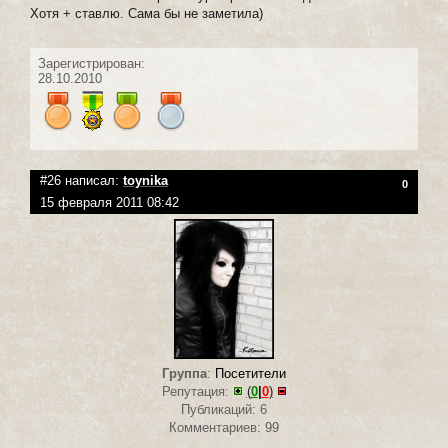
Хотя + ставлю. Сама бы не заметила)
Зарегистрирован:
28.10.2010
#26 написал:
toynika
0
15 февраля 2011 08:42
Группа
:
Посетители
Репутация:
(
0
|
0
)
Публикаций: 6
Комментариев: 99