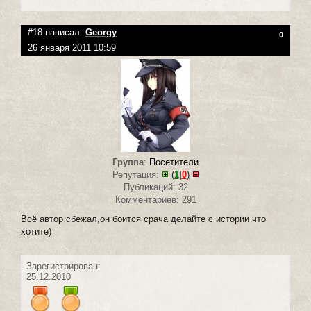
#18 написал:
Georgy
0
26 января 2011 10:59
Группа
:
Посетители
Репутация:
(
1
|
0
)
Публикаций: 32
Комментариев: 291
Всё автор сбежал,он боится срача делайте с истории что
хотите)
Зарегистрирован:
25.12.2010