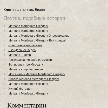
Ключевые слова:
Видео
Другие, подобные истории:
Mereana Mordegard Glesgorv
Mereana Mardegrad Glesgorv
Mereana Mordegard Glesgorv Опровержение
Mereana Mordegard Glesgorv. Вся правда!
известная всем mereana
Скандальное видео
Mereana - шифр
Расследования файлов смерти
Вся правда про Мереану
Mereana - опровержение
Мой анализ Mereana Mordegard Glesgorv
Анализ Mereana Merdegard Glesgorv
Mereana Mordegard Glesgorv
Жуткий фотошоп
Mereana Mordegard Glesgorv
Комментарии