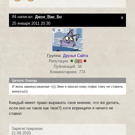
#4 написал:
Джон_Ван_Бо
0
25 января 2011 20:30
Группа
:
Друзья Сайта
Репутация:
(
0
|
0
)
Публикаций: 34
Комментариев: 774
Цитата: Georgy
И жопа заминусованная =))) Эмм я просил кому пофиг тому не ставить
минусы)))
Каждый имеет право выражать свое мнение, что же делать,
если оно не такое как твое?) хотя впринципи я ничего не
ставил
Зарегистрирован:
21.09.2010