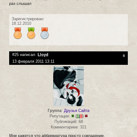
раз слышал
Зарегистрирован:
18.12.2010
#25 написал:
Lloyd
0
13 февраля 2011 13:11
Группа
:
Друзья Сайта
Репутация:
(
1
|
0
)
Публикаций: 68
Комментариев: 321
Мне кажется что аббревиатура просто совпадение.