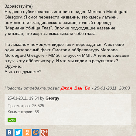
Здравствуйте)
Недавно публиковалась история о видео Mereana Mordegard
Glesgorv. Я смог перевести название, это смесь латыни,
немецкого и скандинавского языков, точный перевод
"Мариана Убийца Глаз". Вполне подходящее название,
учитывая, что жертвы выкалывали себе глаза.
На ломаном немецком видео так и переводится. А вот еще
один интересный факт. Смотрим аббревиатуру Mereana
Mordegard Glesgorv - MMG, по-русски ММГ. А теперь вбиваем
в гугль эту аббревиатуру. И что мы видим в результатах?
Оружие...
А что вы думаете?
Новость отредактировал
Джон_Ван_Бо
- 25-01-2011, 20:03
25-01-2011, 19:54 by
Georgy
Просмотров: 25 525
Комментарии: 58
+36