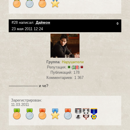
#28 написал:
Даймон
0
23 мая 2011 12:24
Группа
:
Нарушители
Репутация:
(
1
|
0
)
Публикаций: 178
Комментариев: 1 367
------------------------- и че?
Зарегистрирован:
11.03.2011