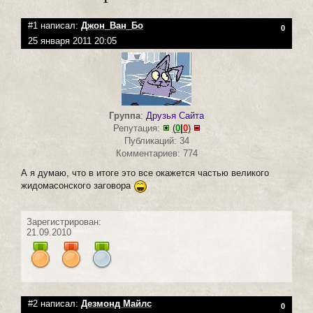
#1 написал:
Джон_Ван_Бо
0
25 января 2011 20:05
Группа
:
Друзья Сайта
Репутация:
(
0
|
0
)
Публикаций: 34
Комментариев: 774
А я думаю, что в итоге это все окажется частью великого
жидомасонского заговора
Зарегистрирован:
21.09.2010
#2 написал:
Дезмонд Майлс
0