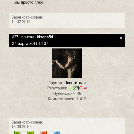
+ ..ом просто плюс
Зарегистрирован:
12.02.2011
#27 написал:
kisena54
0
27 марта 2011 14:37
Группа
:
Посетители
Репутация:
(
27
|
0
)
Публикаций: 46
Комментариев: 1 412
+
Зарегистрирован:
15.09.2010