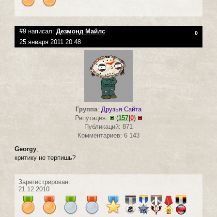
#9 написал:
Дезмонд Майлс
0
25 января 2011 20:48
Группа
:
Друзья Сайта
Репутация:
(
157
|
0
)
Публикаций: 871
Комментариев: 6 143
Georgy
,
критику не терпишь?
Зарегистрирован:
21.12.2010