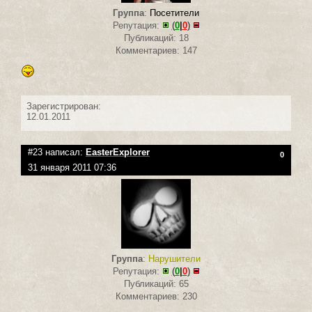
Группа
:
Посетители
Репутация:
(
0
|
0
)
Публикаций: 18
Комментариев: 147
Зарегистрирован:
12.01.2011
#23 написал:
EasterExplorer
0
31 января 2011 07:36
Группа
:
Нарушители
Репутация:
(
0
|
0
)
Публикаций: 65
Комментариев: 230