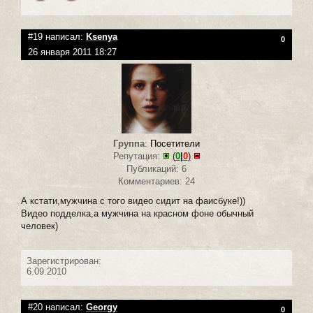
#19 написал:
Ksenya
0
26 января 2011 18:27
Группа
:
Посетители
Репутация:
(
0
|
0
)
Публикаций: 6
Комментариев: 24
А кстати,мужчина с того видео сидит на фаисбуке!))
Видео подделка,а мужчина на красном фоне обычный
человек)
Зарегистрирован:
6.09.2010
#20 написал:
Georgy
0