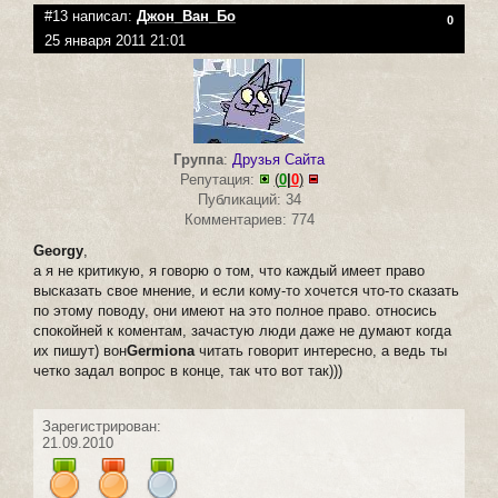
#13 написал:
Джон_Ван_Бо
0
25 января 2011 21:01
Группа
:
Друзья Сайта
Репутация:
(
0
|
0
)
Публикаций: 34
Комментариев: 774
Georgy
,
а я не критикую, я говорю о том, что каждый имеет право
высказать свое мнение, и если кому-то хочется что-то сказать
по этому поводу, они имеют на это полное право. относись
спокойней к коментам, зачастую люди даже не думают когда
их пишут) вон
Germiona
читать говорит интересно, а ведь ты
четко задал вопрос в конце, так что вот так)))
Зарегистрирован:
21.09.2010