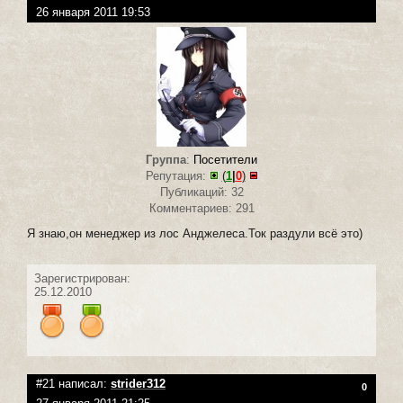
26 января 2011 19:53
Группа
:
Посетители
Репутация:
(
1
|
0
)
Публикаций: 32
Комментариев: 291
Я знаю,он менеджер из лос Анджелеса.Ток раздули всё это)
Зарегистрирован:
25.12.2010
#21 написал:
strider312
0