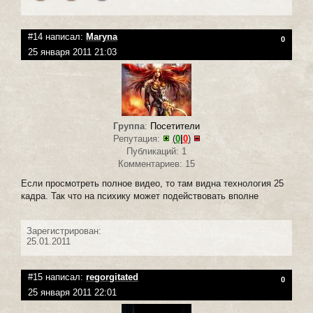
#14 написал:
Maryna
0
25 января 2011 21:03
Группа
:
Посетители
Репутация:
(
0
|
0
)
Публикаций: 1
Комментариев: 15
Если просмотреть полное видео, то там видна технология 25
кадра. Так что на психику может подействовать вполне
Зарегистрирован:
25.01.2011
#15 написал:
regorgitated
0
25 января 2011 22:01