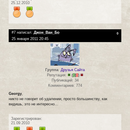
25.12.2010
#7 написал:
Джон_Ван_Бо
0
25 января 2011 20:45
Группа
:
Друзья Сайта
Репутация:
(
0
|
0
)
Публикаций: 34
Комментариев: 774
Georgy
,
никто не говорит об удалении, просто большинству, как
видишь, это не интересно...
Зарегистрирован:
21.09.2010