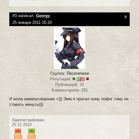
#3 написал:
Georgy
0
25 января 2011 20:20
Группа
:
Посетители
Репутация:
(
1
|
0
)
Публикаций: 32
Комментариев: 291
И жопа заминусованная =))) Эмм я просил кому пофиг тому не
ставить минусы)))
Зарегистрирован:
25.12.2010