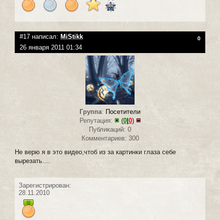
#17 написал:
MiStikk
0
26 января 2011 01:34
Группа
:
Посетители
Репутация:
(
0
|
0
)
Публикаций: 0
Комментариев: 300
Не верю я в это видео,чтоб из за картинки глаза себе
вырезать....
Зарегистрирован:
28.11.2010