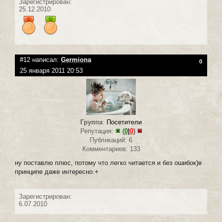
Зарегистрирован:
25.12.2010
#12 написал:
Germiona
0
25 января 2011 20:53
Группа
:
Посетители
Репутация:
(
0
|
0
)
Публикаций: 6
Комментариев: 133
ну поставлю плюс, потому что легко читается и без ошибок)в
принципе даже интересно.+
Зарегистрирован:
6.07.2010