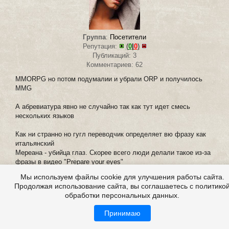
Группа
:
Посетители
Репутация:
(
0
|
0
)
Публикаций: 3
Комментариев: 62
MMORPG но потом подумалии и убрали ORP и получилось
MMG
А абревиатура явно не случайно так как тут идет смесь
нескольких языков
Как ни странно но гугл переводчик определяет вю фразу как
итальянский
Мереана - убийца глаз. Скорее всего люди делали такое из-за
фразы в видео "Prepare your eyes"
Мы используем файлы cookie для улучшения работы сайта.
Продолжая использование сайта, вы соглашаетесь с политико
Зарегистрирован:
3.06.2011
обработки персональных данных.
Принимаю
Страницы:
←
1
2
→