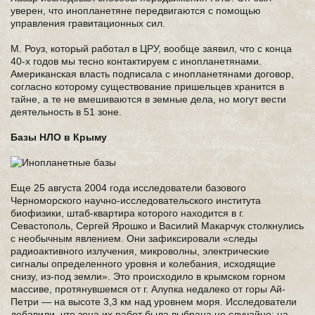
уверен, что инопланетяне передвигаются с помощью
управления гравитационных сил.
М. Роуз, который работал в ЦРУ, вообще заявил, что с конца
40-х годов мы тесно контактируем с инопланетянами.
Американская власть подписала с инопланетянами договор,
согласно которому существование пришельцев хранится в
тайне, а те не вмешиваются в земные дела, но могут вести
деятельность в 51 зоне.
Базы НЛО в Крыму
Еще 25 августа 2004 года исследователи базового
Черноморского научно-исследовательского института
биофизики, штаб-квартира которого находится в г.
Севастополь, Сергей Ярошко и Василий Макарчук столкнулись
с необычным явлением. Они зафиксировали «следы
радиоактивного излучения, микроволны, электрические
сигналы определенного уровня и колебания, исходящие
снизу, из-под земли». Это происходило в крымском горном
массиве, протянувшемся от г. Алупка недалеко от горы Ай-
Петри — на высоте 3,3 км над уровнем моря. Исследователи
добавили, что зона их работ была выбрана не случайно: на