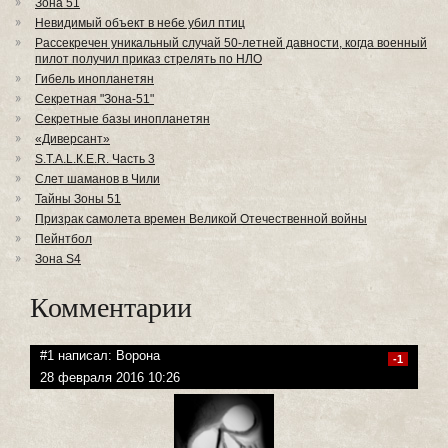
Зона 51
Невидимый объект в небе убил птиц
Рассекречен уникальный случай 50-летней давности, когда военный
пилот получил приказ стрелять по НЛО
Гибель инопланетян
Секретная "Зона-51"
Секретные базы инопланетян
«Диверсант»
S.T.A.L.К.E.R. Часть 3
Слет шаманов в Чили
Тайны Зоны 51
Призрак самолета времен Великой Отечественной войны
Пейнтбол
Зона S4
Комментарии
#1 написал:
Ворона
-1
28 февраля 2016 10:26