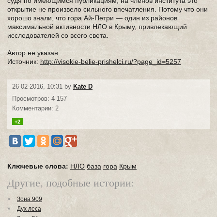
судя по имеющимся публикациям, на членов института это
открытие не произвело сильного впечатления. Потому что они
хорошо знали, что гора Ай-Петри — один из районов
максимальной активности НЛО в Крыму, привлекающий
исследователей со всего света.
Автор не указан.
Источник:
http://visokie-belie-prishelci.ru/?page_id=5257
26-02-2016, 10:31 by
Kate D
Просмотров: 4 157
Комментарии: 2
+2
Ключевые слова:
НЛО
база
гора
Крым
Другие, подобные истории:
Зона 909
Дух леса