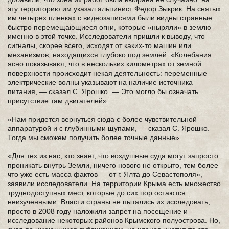
эту территорию им указал альпинист Федор Зыкрик. На снятых
им четырех пленках с видеозаписями были видны странные
быстро перемещающиеся огни, которые «ныряли» в землю
именно в этой точке. Исследователи пришли к выводу, что
сигналы, скорее всего, исходят от каких-то машин или
механизмов, находящихся глубоко под землей. «Колебания
ясно показывают, что в нескольких километрах от земной
поверхности происходит некая деятельность: переменные
электрические волны указывают на наличие источника
питания, — сказал С. Ярошко. — Это могло бы означать
присутствие там двигателей».
«Нам придется вернуться сюда с более чувствительной
аппаратурой и с глубинными щупами, — сказал С. Ярошко. —
Тогда мы сможем получить более точные данные».
«Для тех из нас, кто знает, что воздушные суда могут запросто
проникать внутрь Земли, ничего нового не открыто, тем более
что уже есть масса фактов — от г. Ялта до Севастополя», —
заявили исследователи. На территории Крыма есть множество
труднодоступных мест, которые до сих пор остаются
неизученными. Власти страны не пытались их исследовать,
просто в 2008 году наложили запрет на посещение и
исследование некоторых районов Крымского полуострова. Но,