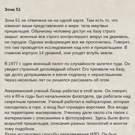
Зона 51
Зона 51 не отмечена ни на одной карте. Там есть то, что
изменит ваши представления о мире: тела мертвых
пришельцев. Обычному человеку доступ на базу строго
закрыт: военные все строго контролируют, вокруг ни деревень,
ни городов. Однако информация все же просочилась. Говорят,
что там проводятся исследования над нло и пришельцами. В
главном корпусе 14 уровней, они уходят вглубь земли.
В 1977 г. один военный пилот по случайности залетел туда. Он
увидел странный дисковидный объект. Его призвали на базу,
где долго допрашивали и взяли подписку о неразглашении.
Через несколько лет он решился рассказать об этом.
Американский ученый Лазар работал в этой зоне. Он говорит,
что в 80-е годы был начальником физотдела, где работали над
секретным проектом. Ученый работал в лаборатории, которая
находилась в горе, а вход был огражден воротами. Все входы
на территорию маскировали. Ученому дали около ста папок с
материалами с описаниями и фотографиях. Здесь были фото
вскрытий пришельцев, описания разных технологий и многое
тому подобное.
Лазар исследовал способы передвижения НЛО. Он был