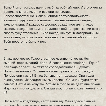
Тонкий мир, астрал, дали, лимб, загробный мир. У этого места
довольно много имен, и все они появились
небезосновательно. Совершенная противоположность
нашему, с другими правилами. Там нет понятия смерти,
только жизни. И каждое существо, рождённое или, лучше
сказать, созданное там, стремится к ней на протяжении всего
своего существования. Либо находишь путь в материальный
мир жизни, либо исчезаешь навеки, без какой-либо истории.
Тебя просто не было и нет.
***
Знакомое место. Такое странное чувство лёгкости. Нет
эмоций, переживаний, боли. Я совершенно свободен. Где я?
Как сюда попал? Так тяжело сосредоточиться и думать.
Ничего не помню. Странные стоны проносятся отовсюду.
Почему они такие? В них больше нет надежды. Она ушла
очень давно. Их владельцы смирились. Со мной будет то же
самое? Нет! Я не хочу так. Что-то в голове не даёт мне покоя.
Я должен что-то сделать. Откуда это, что так гложет меня? Кто
я?
Это место – кладбище, настоящий ад! Меня здесь быть не
должно. Что случилось, почему я не помню этого? Что-то в