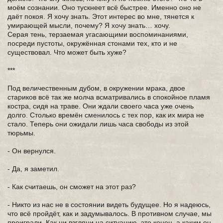
моём сознании. Оно тускнеет всё быстрее. Именно оно не
даёт покоя. Я хочу знать. Этот интерес во мне, тянется к
умирающей мысли, почему? Я хочу знать… хочу.
Серая тень, терзаемая угасающими воспоминаниями,
посреди пустоты, окружённая стонами тех, кто и не
существовал. Что может быть хуже?
***
Под величественным дубом, в окружении мрака, двое
стариков всё так же молча всматривались в спокойное пламя
костра, сидя на траве. Они ждали своего часа уже очень
долго. Столько времён сменилось с тех пор, как их мира не
стало. Теперь они ожидали лишь часа свободы из этой
тюрьмы.
- Он вернулся.
- Да, я заметил.
- Как считаешь, он сможет на этот раз?
- Никто из нас не в состоянии видеть будущее. Но я надеюсь,
что всё пройдёт, как и задумывалось. В противном случае, мы
проиграли. Как ни взгляни на ситуацию, это конец, а каким он