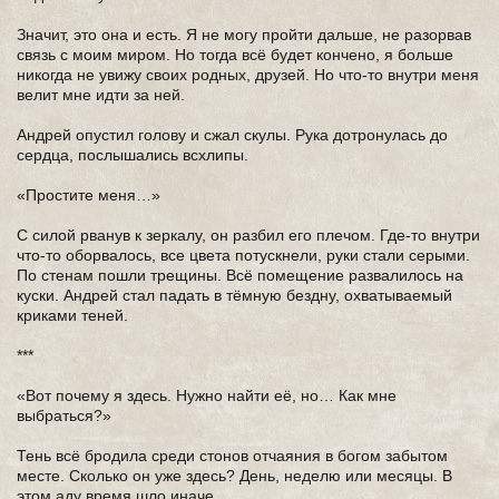
Значит, это она и есть. Я не могу пройти дальше, не разорвав
связь с моим миром. Но тогда всё будет кончено, я больше
никогда не увижу своих родных, друзей. Но что-то внутри меня
велит мне идти за ней.
Андрей опустил голову и сжал скулы. Рука дотронулась до
сердца, послышались всхлипы.
«Простите меня…»
С силой рванув к зеркалу, он разбил его плечом. Где-то внутри
что-то оборвалось, все цвета потускнели, руки стали серыми.
По стенам пошли трещины. Всё помещение развалилось на
куски. Андрей стал падать в тёмную бездну, охватываемый
криками теней.
***
«Вот почему я здесь. Нужно найти её, но… Как мне
выбраться?»
Тень всё бродила среди стонов отчаяния в богом забытом
месте. Сколько он уже здесь? День, неделю или месяцы. В
этом аду время шло иначе.