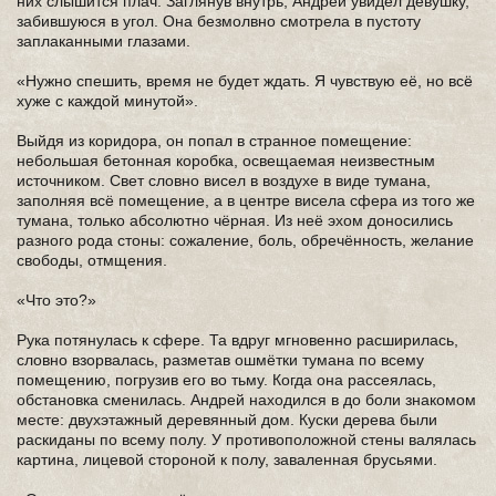
них слышится плач. Заглянув внутрь, Андрей увидел девушку,
забившуюся в угол. Она безмолвно смотрела в пустоту
заплаканными глазами.
«Нужно спешить, время не будет ждать. Я чувствую её, но всё
хуже с каждой минутой».
Выйдя из коридора, он попал в странное помещение:
небольшая бетонная коробка, освещаемая неизвестным
источником. Свет словно висел в воздухе в виде тумана,
заполняя всё помещение, а в центре висела сфера из того же
тумана, только абсолютно чёрная. Из неё эхом доносились
разного рода стоны: сожаление, боль, обречённость, желание
свободы, отмщения.
«Что это?»
Рука потянулась к сфере. Та вдруг мгновенно расширилась,
словно взорвалась, разметав ошмётки тумана по всему
помещению, погрузив его во тьму. Когда она рассеялась,
обстановка сменилась. Андрей находился в до боли знакомом
месте: двухэтажный деревянный дом. Куски дерева были
раскиданы по всему полу. У противоположной стены валялась
картина, лицевой стороной к полу, заваленная брусьями.