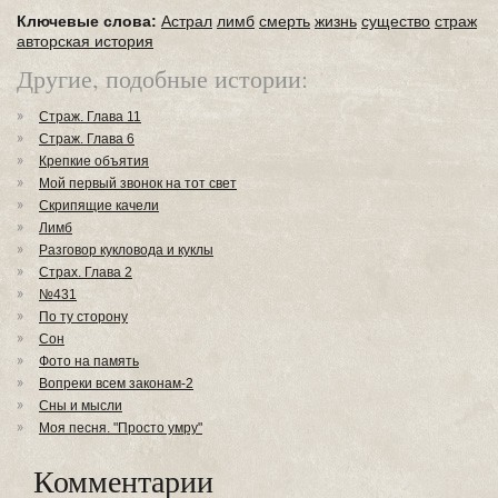
Ключевые слова:
Астрал
лимб
смерть
жизнь
существо
страж
авторская история
Другие, подобные истории:
Страж. Глава 11
Страж. Глава 6
Крепкие объятия
Мой первый звонок на тот свет
Скрипящие качели
Лимб
Разговор кукловода и куклы
Страх. Глава 2
№431
По ту сторону
Сон
Фото на память
Вопреки всем законам-2
Сны и мысли
Моя песня. "Просто умру"
Комментарии