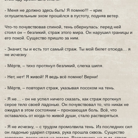
- Меня не должно здесь быть! Я помню!!! – крик
оглушительным эхом прошёлся в пустоту, подняв ветер.
Что-то почувствовав спиной, тень обернулась: перед ней
стоял он – безликий, страж этого мира. Он нарушил границы и
его покой. Существо пришло за ним.
- Значит, ты и есть тот самый страж. Ты мой билет отсюда… я
не исчезну.
- Мёртв, – тихо протянул безликий, слегка шипя.
- Нет, нет! Я живой! Я ведь всё помню! Верни!
- Мёртв, – повторил страж, указывая посохом на тень.
- Я не… - он не успел ничего сказать, как страж проткнул
серое тело своей ладонью. Он почувствовал то, что никак не
ожидал в этом состоянии – пронзающая боль. Всё, что
оставалось от когда-то живой души, стало растворяться.
- Я не исчезну, – с трудом промолвила тень. Из последних сил
он ладонью ударил стража, рука прошла сквозь. Существо
завопило, посох упал на землю. Распавшись на дым, страж