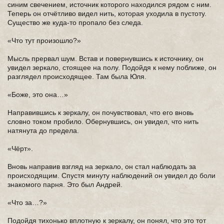
синим свечением, источник которого находился рядом с ним.
Теперь он отчётливо видел нить, которая уходила в пустоту.
Существо же куда-то пропало без следа.
«Что тут произошло?»
Мысль прервал шум. Встав и повернувшись к источнику, он
увидел зеркало, стоящее на полу. Подойдя к нему поближе, он
разглядел происходящее. Там была Юля.
«Боже, это она…»
Направившись к зеркалу, он почувствовал, что его вновь
словно током пробило. Обернувшись, он увидел, что нить
натянута до предела.
«Чёрт».
Вновь направив взгляд на зеркало, он стал наблюдать за
происходящим. Спустя минуту наблюдений он увидел до боли
знакомого парня. Это был Андрей.
«Что за…?»
Подойдя тихонько вплотную к зеркалу, он понял, что это тот