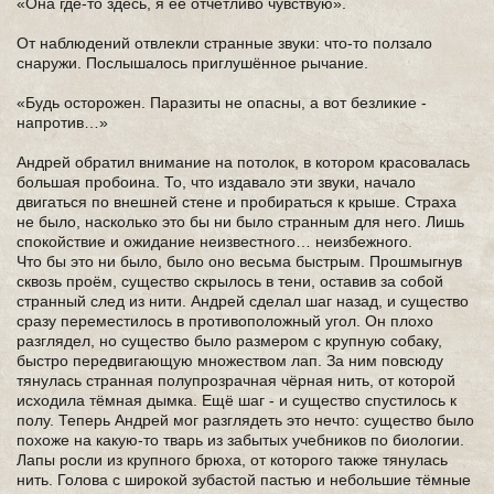
«Она где-то здесь, я её отчетливо чувствую».
От наблюдений отвлекли странные звуки: что-то ползало
снаружи. Послышалось приглушённое рычание.
«Будь осторожен. Паразиты не опасны, а вот безликие -
напротив…»
Андрей обратил внимание на потолок, в котором красовалась
большая пробоина. То, что издавало эти звуки, начало
двигаться по внешней стене и пробираться к крыше. Страха
не было, насколько это бы ни было странным для него. Лишь
спокойствие и ожидание неизвестного… неизбежного.
Что бы это ни было, было оно весьма быстрым. Прошмыгнув
сквозь проём, существо скрылось в тени, оставив за собой
странный след из нити. Андрей сделал шаг назад, и существо
сразу переместилось в противоположный угол. Он плохо
разглядел, но существо было размером с крупную собаку,
быстро передвигающую множеством лап. За ним повсюду
тянулась странная полупрозрачная чёрная нить, от которой
исходила тёмная дымка. Ещё шаг - и существо спустилось к
полу. Теперь Андрей мог разглядеть это нечто: существо было
похоже на какую-то тварь из забытых учебников по биологии.
Лапы росли из крупного брюха, от которого также тянулась
нить. Голова с широкой зубастой пастью и небольшие тёмные