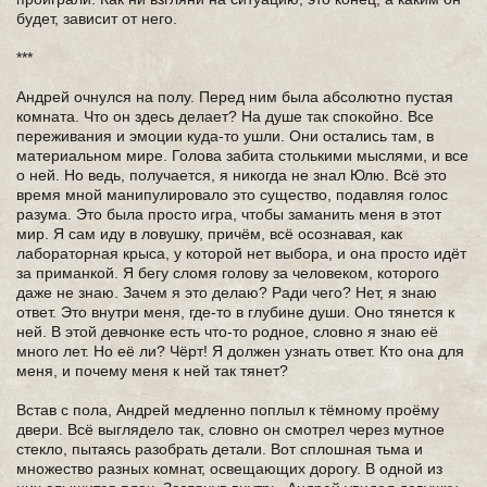
будет, зависит от него.
***
Андрей очнулся на полу. Перед ним была абсолютно пустая
комната. Что он здесь делает? На душе так спокойно. Все
переживания и эмоции куда-то ушли. Они остались там, в
материальном мире. Голова забита столькими мыслями, и все
о ней. Но ведь, получается, я никогда не знал Юлю. Всё это
время мной манипулировало это существо, подавляя голос
разума. Это была просто игра, чтобы заманить меня в этот
мир. Я сам иду в ловушку, причём, всё осознавая, как
лабораторная крыса, у которой нет выбора, и она просто идёт
за приманкой. Я бегу сломя голову за человеком, которого
даже не знаю. Зачем я это делаю? Ради чего? Нет, я знаю
ответ. Это внутри меня, где-то в глубине души. Оно тянется к
ней. В этой девчонке есть что-то родное, словно я знаю её
много лет. Но её ли? Чёрт! Я должен узнать ответ. Кто она для
меня, и почему меня к ней так тянет?
Встав с пола, Андрей медленно поплыл к тёмному проёму
двери. Всё выглядело так, словно он смотрел через мутное
стекло, пытаясь разобрать детали. Вот сплошная тьма и
множество разных комнат, освещающих дорогу. В одной из