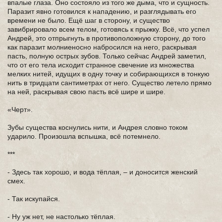
впалые глаза. Оно состояло из того же дыма, что и сущность.
Паразит явно готовился к нападению, и разглядывать его
времени не было. Ещё шаг в сторону, и существо
завибрировало всем телом, готовясь к прыжку. Всё, что успел
Андрей, это отпрыгнуть в противоположную сторону, до того
как паразит молниеносно набросился на него, раскрывая
пасть, полную острых зубов. Только сейчас Андрей заметил,
что от его тела исходит странное свечение из множества
мелких нитей, идущих в одну точку и собирающихся в тонкую
нить в тридцати сантиметрах от него. Существо летело прямо
на ней, раскрывая свою пасть всё шире и шире.
«Черт».
Зубы существа коснулись нити, и Андрея словно током
ударило. Произошла вспышка, всё потемнело.
***
- Здесь так хорошо, и вода тёплая, – и доносится женский
смех.
- Так искупайся.
- Ну уж нет, не настолько тёплая.