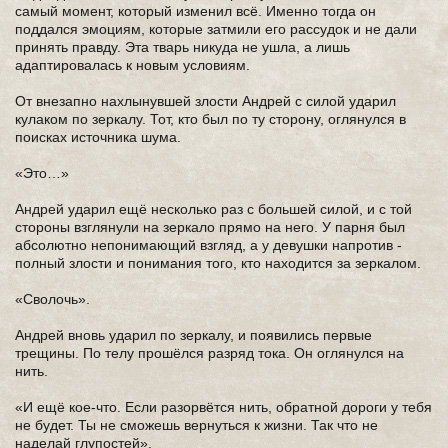
самый момент, который изменил всё. Именно тогда он
поддался эмоциям, которые затмили его рассудок и не дали
принять правду. Эта тварь никуда не ушла, а лишь
адаптировалась к новым условиям.
От внезапно нахлынувшей злости Андрей с силой ударил
кулаком по зеркалу. Тот, кто был по ту сторону, оглянулся в
поисках источника шума.
«Это…»
Андрей ударил ещё несколько раз с большей силой, и с той
стороны взглянули на зеркало прямо на него. У парня был
абсолютно непонимающий взгляд, а у девушки напротив -
полный злости и понимания того, кто находится за зеркалом.
«Сволочь».
Андрей вновь ударил по зеркалу, и появились первые
трещины. По телу прошёлся разряд тока. Он оглянулся на
нить.
«И ещё кое-что. Если разорвётся нить, обратной дороги у тебя
не будет. Ты не сможешь вернуться к жизни. Так что не
наделай глупостей».