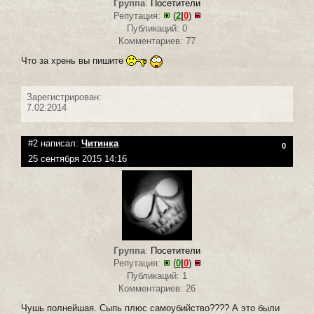
Группа
:
Посетители
Репутация:
(
2
|
0
)
Публикаций: 0
Комментариев: 77
Что за хрень вы пишите
Зарегистрирован:
7.02.2014
#2 написал:
Читинка
0
25 сентября 2015 14:16
Группа
:
Посетители
Репутация:
(
0
|
0
)
Публикаций: 1
Комментариев: 26
Чушь полнейшая. Сыпь плюс самоубийство???? А это были