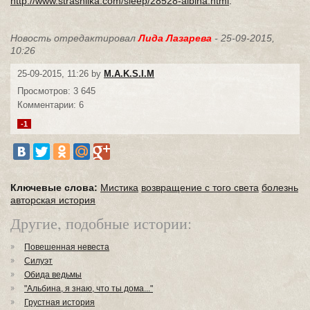
http://www.strashilka.com/sleep/28528-albina.html
.
Новость отредактировал
Лида Лазарева
- 25-09-2015,
10:26
25-09-2015, 11:26 by
M.A.K.S.I.M
Просмотров: 3 645
Комментарии: 6
-1
Ключевые слова:
Мистика
возвращение с того света
болезнь
авторская история
Другие, подобные истории:
Повешенная невеста
Силуэт
Обида ведьмы
"Альбина, я знаю, что ты дома..."
Грустная история