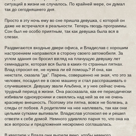
ситуаций в жизни не случалось. По крайней мере, он думал
так до сегодняшнего дня.
Просто в эту ночь ему во сне пришла девушка, с которой он
даже не встречался в реальности. Теперь гвоздь программы.
Сон был не особо приятным, так как девушка была вся в
слезах.
Раздвигаются входные двери офиса, и Владислав с хорошим
настроением направился в сторону своего автомобиля. За
углом здания он бросил взгляд на плачущую девушку лет
семнадцати, которая вся была в каких-то странных пятнах.
Влад спросил ее, не нужна ли ей помощь? И она, как
некстати, сказала "да". Парень, совершенно не зная, что это за
человек, посадил ее в свою машину и стал расспрашивать о
случившемся. Девушку звали Альбина, и у нее сейчас очень
трудный период в жизни. Она рассказала, как ее периодически
избивали однокурсники и смеялись над ней за ее не очень
красивую внешность. Поэтому эти пятна, вовсе не болезнь, а
следы от побоев. А родителям на нее наплевать, так как они
целыми сутками выпивали. Владислав успокоил ее и решил
отвезти к себе домой. Немного удивляло парня то, что она на
все вопросы и предложения нескромно соглашалась.
В квартире у Влада они выпили вино, чтобы немного