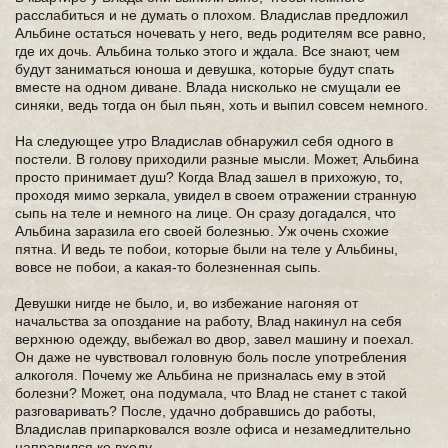
расслабиться и не думать о плохом. Владислав предложил
Альбине остаться ночевать у него, ведь родителям все равно,
где их дочь. Альбина только этого и ждала. Все знают, чем
будут заниматься юноша и девушка, которые будут спать
вместе на одном диване. Влада нисколько не смущали ее
синяки, ведь тогда он был пьян, хоть и выпил совсем немного.
На следующее утро Владислав обнаружил себя одного в
постели. В голову приходили разные мысли. Может, Альбина
просто принимает душ? Когда Влад зашел в прихожую, то,
проходя мимо зеркала, увидел в своем отражении странную
сыпь на теле и немного на лице. Он сразу догадался, что
Альбина заразила его своей болезнью. Уж очень схожие
пятна. И ведь те побои, которые были на теле у Альбины,
вовсе не побои, а какая-то болезненная сыпь.
Девушки нигде не было, и, во избежание нагоняя от
начальства за опоздание на работу, Влад накинул на себя
верхнюю одежду, выбежал во двор, завел машину и поехал.
Он даже не чувствовал головную боль после употребления
алкоголя. Почему же Альбина не призналась ему в этой
болезни? Может, она подумала, что Влад не станет с такой
разговаривать? После, удачно добравшись до работы,
Владислав припарковался возле офиса и незамедлительно
направился ко входу.