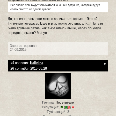
Все знают, чем будут заниматься юноша и девушка, которые будут
спать вместе на одном диване.
Да, конечно, чем еще можно заниматься кроме... Этого?
Типичные гетерасы. Еще и в историю это вписали... Нельзя
было трупные пятна, как выразились выше, через поцелуй
передать, емана? Минус.
Зарегистрирован:
24.09.2015
#4 написал:
Kalinina
0
26 сентября 2015 08:28
Группа
:
Посетители
Репутация:
(
0
|
0
)
Публикаций: 3