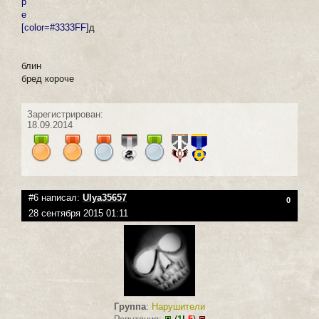
р
е
[color=#3333FF]
д
блин
бред короче
Зарегистрирован:
18.09.2014
#6 написал:
Ulya35657
0
28 сентября 2015 01:11
Группа
:
Нарушители