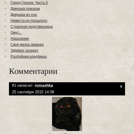
Город Грехов. Часть 5
Девушка призрак
Девушка из сна
Невеста из прошлого
Странная родственница
Омут...
Наказание
Своя жизнь важнее
Эффект сигарет
Разбойник кладбища
Комментарии
#1 написал:
romashka
0
25 сентября 2015 14:08