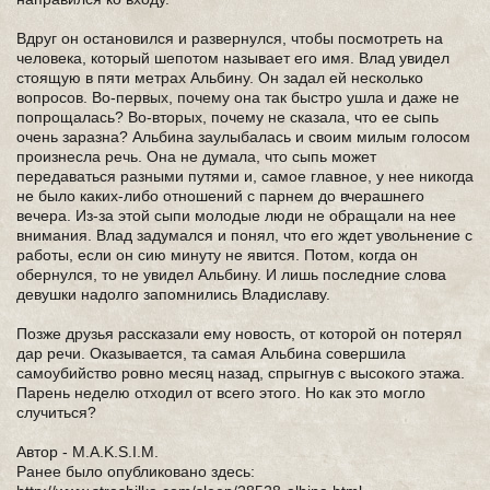
Вдруг он остановился и развернулся, чтобы посмотреть на
человека, который шепотом называет его имя. Влад увидел
стоящую в пяти метрах Альбину. Он задал ей несколько
вопросов. Во-первых, почему она так быстро ушла и даже не
попрощалась? Во-вторых, почему не сказала, что ее сыпь
очень заразна? Альбина заулыбалась и своим милым голосом
произнесла речь. Она не думала, что сыпь может
передаваться разными путями и, самое главное, у нее никогда
не было каких-либо отношений с парнем до вчерашнего
вечера. Из-за этой сыпи молодые люди не обращали на нее
внимания. Влад задумался и понял, что его ждет увольнение с
работы, если он сию минуту не явится. Потом, когда он
обернулся, то не увидел Альбину. И лишь последние слова
девушки надолго запомнились Владиславу.
Позже друзья рассказали ему новость, от которой он потерял
дар речи. Оказывается, та самая Альбина совершила
самоубийство ровно месяц назад, спрыгнув с высокого этажа.
Парень неделю отходил от всего этого. Но как это могло
случиться?
Автор - M.A.K.S.I.M.
Ранее было опубликовано здесь: