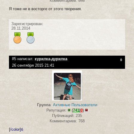
Комментариев: 846
Я тоже не в восторге от этого творения.
Зарегистрирован:
28.11.2014
#5 написал:
курилка-дурилка
0
26 сентября 2015 21:41
Группа
:
Активные Пользователи
Репутация:
(
741
|
0
)
Публикаций: 235
Комментариев: 768
[/color]б