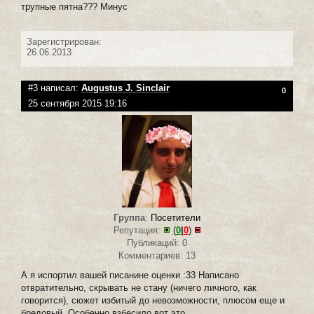
трупные пятна??? Минус
Зарегистрирован:
26.06.2013
#3 написал:
Augustus J. Sinclair
0
25 сентября 2015 19:16
Группа
:
Посетители
Репутация:
(
0
|
0
)
Публикаций: 0
Комментариев: 13
А я испортил вашей писанине оценки :33 Написано
отвратительно, скрывать не стану (ничего личного, как
говорится), сюжет избитый до невозможности, плюсом еще и
бредовый. Особенно взбесило вот это