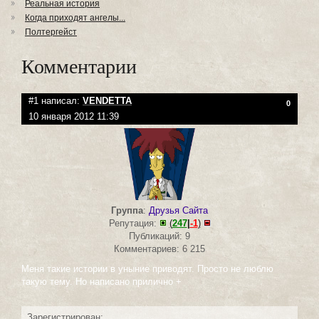
Реальная история
Когда приходят ангелы...
Полтергейст
Комментарии
#1 написал:
VENDETTA
0
10 января 2012 11:39
Группа
:
Друзья Сайта
Репутация:
(
247
|
-1
)
Публикаций: 9
Комментариев: 6 215
Меня такие истории в уныние приводят. Просто не люблю
такую тему. Но написано прилично +
Зарегистрирован: