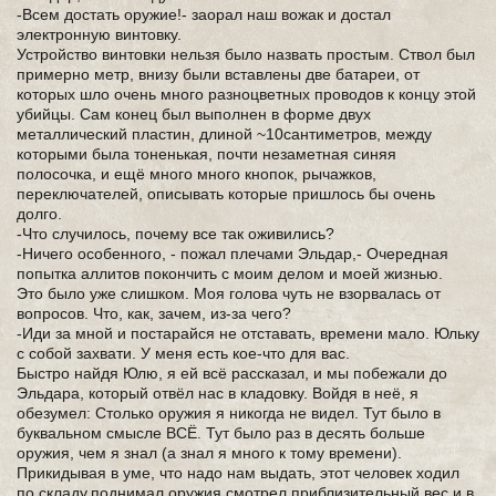
-Всем достать оружие!- заорал наш вожак и достал
электронную винтовку.
Устройство винтовки нельзя было назвать простым. Ствол был
примерно метр, внизу были вставлены две батареи, от
которых шло очень много разноцветных проводов к концу этой
убийцы. Сам конец был выполнен в форме двух
металлический пластин, длиной ~10сантиметров, между
которыми была тоненькая, почти незаметная синяя
полосочка, и ещё много много кнопок, рычажков,
переключателей, описывать которые пришлось бы очень
долго.
-Что случилось, почему все так оживились?
-Ничего особенного, - пожал плечами Эльдар,- Очередная
попытка аллитов покончить с моим делом и моей жизнью.
Это было уже слишком. Моя голова чуть не взорвалась от
вопросов. Что, как, зачем, из-за чего?
-Иди за мной и постарайся не отставать, времени мало. Юльку
с собой захвати. У меня есть кое-что для вас.
Быстро найдя Юлю, я ей всё рассказал, и мы побежали до
Эльдара, который отвёл нас в кладовку. Войдя в неё, я
обезумел: Столько оружия я никогда не видел. Тут было в
буквальном смысле ВСЁ. Тут было раз в десять больше
оружия, чем я знал (а знал я много к тому времени).
Прикидывая в уме, что надо нам выдать, этот человек ходил
по складу,поднимал оружия,смотрел приблизительный вес и в