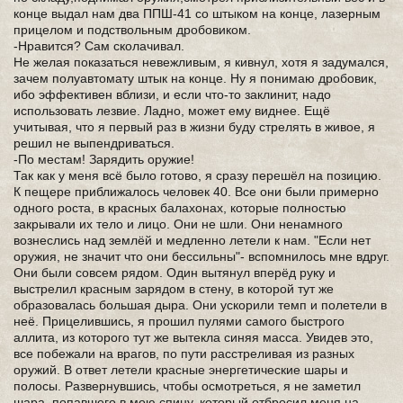
конце выдал нам два ППШ-41 со штыком на конце, лазерным
прицелом и подствольным дробовиком.
-Нравится? Сам сколачивал.
Не желая показаться невежливым, я кивнул, хотя я задумался,
зачем полуавтомату штык на конце. Ну я понимаю дробовик,
ибо эффективен вблизи, и если что-то заклинит, надо
использовать лезвие. Ладно, может ему виднее. Ещё
учитывая, что я первый раз в жизни буду стрелять в живое, я
решил не выпендриваться.
-По местам! Зарядить оружие!
Так как у меня всё было готово, я сразу перешёл на позицию.
К пещере приближалось человек 40. Все они были примерно
одного роста, в красных балахонах, которые полностью
закрывали их тело и лицо. Они не шли. Они ненамного
вознеслись над землёй и медленно летели к нам. "Если нет
оружия, не значит что они бессильны"- вспомнилось мне вдруг.
Они были совсем рядом. Один вытянул вперёд руку и
выстрелил красным зарядом в стену, в которой тут же
образовалась большая дыра. Они ускорили темп и полетели в
неё. Прицелившись, я прошил пулями самого быстрого
аллита, из которого тут же вытекла синяя масса. Увидев это,
все побежали на врагов, по пути расстреливая из разных
оружий. В ответ летели красные энергетические шары и
полосы. Развернувшись, чтобы осмотреться, я не заметил
шара, попавшего в мою спину, который отбросил меня на