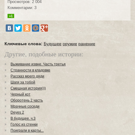
Просмотров: 2 004
Комментарии: 3
+1
Ключевые слова:
Будущее
оружие
ранение
Другие, подобные истории:
Выживание извне. Часть третья
Странности в кладовке
Рассказ моего дяди
Шаги за тобой
Смешная история)))
Черный кот
Оборотень 2 часть
Мрачные соседи
Deyes 2
В будущее. ч.3
Голос из стенки
Поиграли в карты...