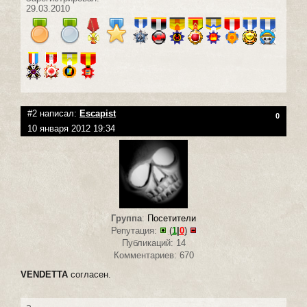
29.03.2010
#2 написал:
Escapist
0
10 января 2012 19:34
Группа
:
Посетители
Репутация:
(
1
|
0
)
Публикаций: 14
Комментариев: 670
VENDETTA
согласен.