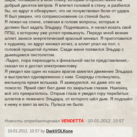
добрый десяток метров. Я влетел головой в стену, и разбился
бы, но вдруг я обнаружил, что не почувствовал боли от удара.
Я был уверен, что соприкосновение со стеной было.
Я лежал на спине, отмечая в голове вопросы, которые я
должен был задать Эльдару. Поднявшись, я начал искать свой
ППШ, к которому уже успел привыкнуть. Передо мной возник
аллит, занеся энергетический красный кинжал. Я приготовился
к худшему, но вдруг кинжал исчез, а аллит упал на пол, с
головой прошитой пулями. Сзади меня появился Эльдар с
дымящимся пистолетом.
-Ладно, пора переходить к финальной части представления,-
сказал он и достал электровинтовку.
Я увидел как один из наших врагов заметил движение Эльдара
и выстрелил одновременно с ним. Снаряды столкнулись,
мелькнула яркая вспышка. Я зажмурился, но даже это не
помогло. Яркий свет бил даже по закрытым глазам. Наконец
всё это прекратилось. Открыв глаза я увидел гору перебитых
аллитов и лежачего Эльдара, от которого шёл дым. Я подошёл
к нему и взял за кисть. Пульса не было.
Новость отредактировал
VENDETTA
- 10-01-2012, 10:57
10-01-2012, 10:57 by
DarkVOLKone