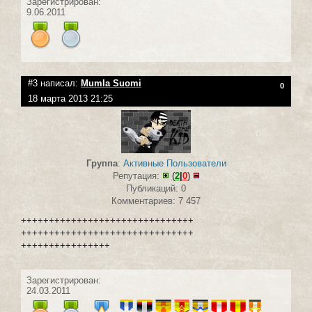
Зарегистрирован:
9.06.2011
#3 написал:
Mumla Suomi
0
18 марта 2013 21:25
Группа
:
Активные Пользователи
Репутация:
(
2
|
0
)
Публикаций: 0
Комментариев: 7 457
+++++++++++++++++++++++++++++++
+++++++++++++++++++++++++++++++
++++++++++++++++
Зарегистрирован:
24.03.2011