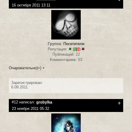
16 октября 2011 13:11
Группа
:
Посетители
Репутация:
(
0
|
0
)
Публикаций: 22
Комментариев: 53
Очаровательно)=) +
Зарегистрирован:
6.09.2011
#12 написал:
grobylka
0
23 ноября 2011 05:32