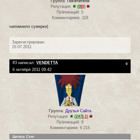
Группа
:
Посетители
Репутация:
(
0
|
0
)
Публикаций: 5
Комментариев: 119
напомнило сумерки)
Зарегистрирован:
15.07.2011
#3 написал:
VENDETTA
0
6 октября 2011 09:42
Группа
:
Друзья Сайта
Репутация:
(
247
|
-1
)
Публикаций: 9
Комментариев: 6 215
Цитата: Core