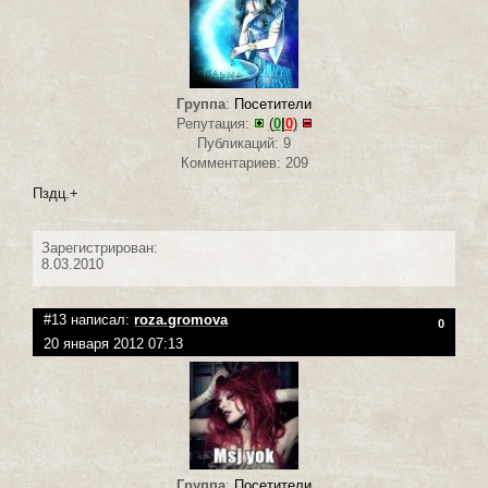
Группа
:
Посетители
Репутация:
(
0
|
0
)
Публикаций: 9
Комментариев: 209
Пздц.+
Зарегистрирован:
8.03.2010
#13 написал:
roza.gromova
0
20 января 2012 07:13
Группа
:
Посетители