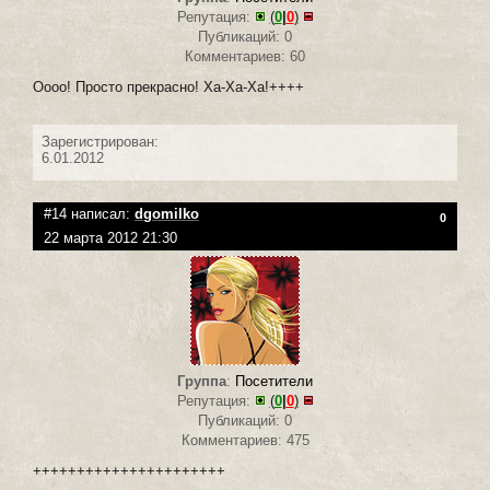
Репутация:
(
0
|
0
)
Публикаций: 0
Комментариев: 60
Оооо! Просто прекрасно! Ха-Ха-Ха!++++
Зарегистрирован:
6.01.2012
#14 написал:
dgomilko
0
22 марта 2012 21:30
Группа
:
Посетители
Репутация:
(
0
|
0
)
Публикаций: 0
Комментариев: 475
++++++++++++++++++++++