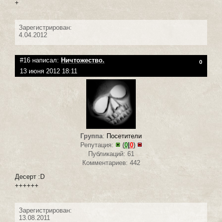
+
Зарегистрирован:
4.04.2012
#16 написал:
Ничтожество.
0
13 июня 2012 18:11
Группа
:
Посетители
Репутация:
(
0
|
0
)
Публикаций: 61
Комментариев: 442
Десерт :D
++++++
Зарегистрирован:
13.08.2011