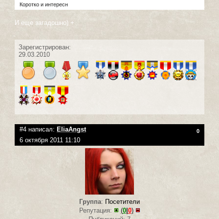
Коротко и интересн
И еще загадошно) +
Зарегистрирован:
29.03.2010
#4 написал:
EliaAngst
0
6 октября 2011 11:10
Группа
:
Посетители
Репутация:
(
0
|
0
)