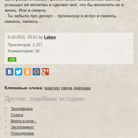
услышал её молитвы и сделает всё, что бы воплотить их в
жизнь. Или в смерть.
- Ты забыла про десерт, - произношу я вслух и смеюсь,
смеюсь, смеюсь…
5-10-2011, 23:51 by
Lafare
Просмотров: 2 227
Комментарии: 16
+19
Ключевые слова:
вампир
свеча
девушка
Другие, подобные истории:
Танцовщица
Голоса
Ворон в ночи...
Эксперимент
Психоделика