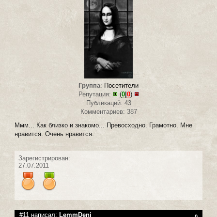
Группа
:
Посетители
Репутация:
(
0
|
0
)
Публикаций: 43
Комментариев: 387
Ммм... Как близко и знакомо... Превосходно. Грамотно. Мне
нравится. Очень нравится.
Зарегистрирован:
27.07.2011
#11 написал:
LemmDeni
0