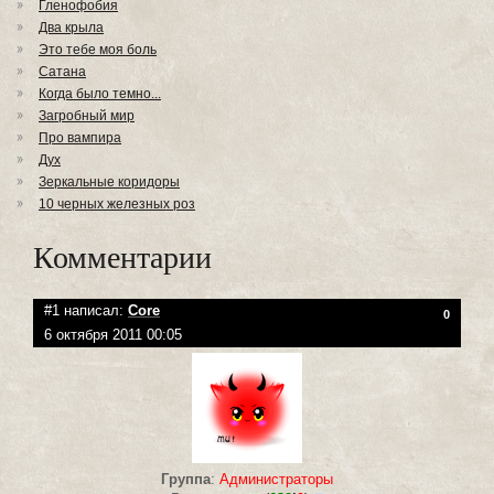
Гленофобия
Два крыла
Это тебе моя боль
Сатана
Когда было темно...
Загробный мир
Про вампира
Дух
Зеркальные коридоры
10 черных железных роз
Комментарии
#1 написал:
Core
0
6 октября 2011 00:05
Группа
:
Администраторы