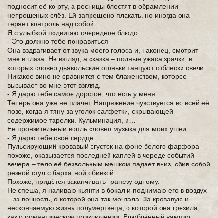
подносит её ко рту, а ресницы блестят в обрамлении
непрошеных слёз. Ей запрещено плакать, но иногда она
теряет контроль над собой.
Я с улыбкой подвигаю очередное блюдо.
- Это должно тебе понравиться.
Она вздрагивает от звука моего голоса и, наконец, смотрит
мне в глаза. Не взгляд, а сказка – полные ужаса зрачки, в
которых словно дьявольские огоньки танцуют отблески свечи.
Никакое вино не сравнится с тем блаженством, которое
вызывает во мне этот взгляд.
- Я дарю тебе самое дорогое, что есть у меня…
Теперь она уже не плачет. Напряжение чувствуется во всей её
позе, когда я тяну за уголок салфетки, скрывающей
содержимое тарелки. Кульминация, и…
Её пронзительный вопль словно музыка для моих ушей.
- Я дарю тебе своё сердце.
Пульсирующий кровавый сгусток на фоне белого фарфора,
похоже, оказывается последней каплей в череде событий
вечера – тело её безвольным мешком падает вниз, сбив собой
резной стул с бархатной обивкой.
Похоже, придётся заканчивать трапезу одному.
Не спеша, я наливаю кьянти в бокал и поднимаю его в воздух
– за вечность, о которой она так мечтала. За кровавую и
нескончаемую жизнь полумертвеца, о которой она грезила,
как о романтическом приключении. Влюблённый вампир