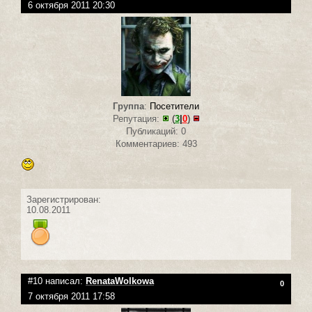
6 октября 2011 20:30
Группа
:
Посетители
Репутация:
(
3
|
0
)
Публикаций: 0
Комментариев: 493
Зарегистрирован:
10.08.2011
#10 написал:
RenataWolkowa
0
7 октября 2011 17:58