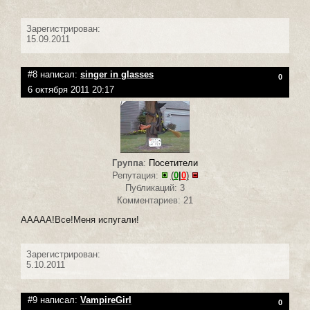
Зарегистрирован:
15.09.2011
#8 написал:
singer in glasses
0
6 октября 2011 20:17
Группа
:
Посетители
Репутация:
(
0
|
0
)
Публикаций: 3
Комментариев: 21
ААААА!Все!Меня испугали!
Зарегистрирован:
5.10.2011
#9 написал:
VampireGirl
0