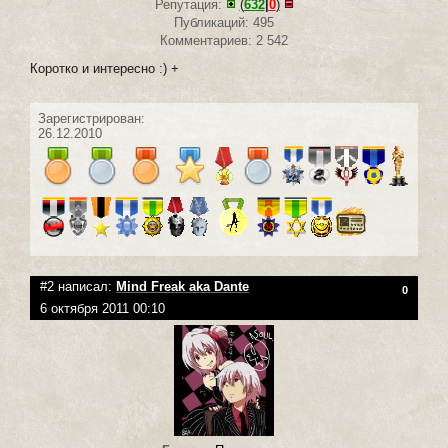
Репутация:
(
632
|
0
)
Публикаций: 495
Комментариев: 2 542
Коротко и интересно :) +
Зарегистрирован:
26.12.2010
#2 написал:
Mind Freak aka Dante
0
6 октября 2011 00:10