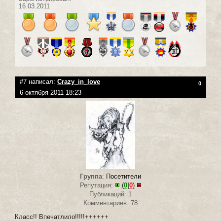
16.03.2011
#7 написал:
Crazy_in_love
0
6 октября 2011 18:23
Группа
:
Посетители
Репутация:
(
0
|
0
)
Публикаций: 1
Комментариев: 78
Класс!! Впечатлило!!!!!++++++