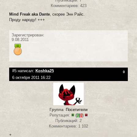
Публикаций: 7
Комментариев: 423
Mind Freak aka Dante
, скорее Энн Райс.
Проду народу! +++
Зарегистрирован:
9.08.2011
#5 написал:
Koshka25
0
6 октября 2011 16:22
Группа
:
Посетители
Репутация:
(
0
|
0
)
Публикаций: 2
Комментариев: 1 102
+