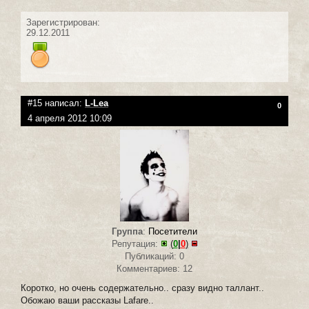
Зарегистрирован:
29.12.2011
#15 написал:
L-Lea
0
4 апреля 2012 10:09
Группа
:
Посетители
Репутация:
(
0
|
0
)
Публикаций: 0
Комментариев: 12
Коротко, но очень содержательно.. сразу видно таллант..
Обожаю ваши рассказы Lafare..