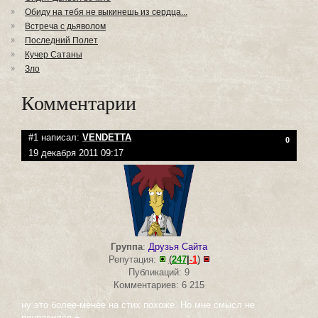
Обиду на тебя не выкинешь из сердца...
Встреча с дьяволом
Последний Полет
Кучер Сатаны
Зло
Комментарии
#1 написал:
VENDETTA
0
19 декабря 2011 09:17
Группа
:
Друзья Сайта
Репутация:
(
247
|
-1
)
Публикаций: 9
Комментариев: 6 215
ну это более-менее на стих похоже. Но мне смысл не
понравился +