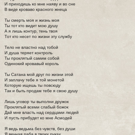
И приходишь ко мне наяву и во сне
В виде кроваво красного жнеца
Ты смерть моя и жизнь моя
Ты тот кто видит мою душу
А я лишь контур, тень твоя
Тот кто несет по жизни эту службу
Тело не властно над тобой
И душа теряет контроль
Ты проклятый самим собой
Одинокий кровавый король
Ты Сатана мой друг по жизни этой
И заплачу тебе я той монетой
Которую ищешь ты повсюду
Так и быть продам тебе я свою душу
Лишь уговор ты выполни дружок
Проклятый всеми слабый божок
Дай мне власть над сердцами людей
И пусть прибудет ко мне Асмодей
Я ведь ведьма без чувств, без души
Я вечная раба в твоих руках