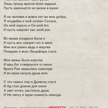
Лишь прошу врагов моих задуши
Пусть закончатся их жизни в муках
Я не человек и вовсе нет во мне добра,
Я злодейка и мой хозяин Сатана,
Он мой король и Он мой бог
И пусть накроет нас злой рок
Во мраке рождена была я
И пусть все говорят что я змея
Мне все равно ведь я мертва
Покараю я всех Люцифера слуга
Моя жизнь была коротка
И ваш бог отвернулся от меня
Врата Рая закрылись навсегда
И во мрак канула душа моя
С тех самых пор я Дьяволу слуга
И Ад стал домом для меня
А свет исчез, растаяла душа
И Не смогу я мрак покинуть никогда.
Новость отредактировал
VENDETTA
- 19-12-2011, 09:10