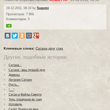
19-12-2011, 09:10 by
Sugomi
Просмотров: 7 956
Комментарии: 5
+6
Ключевые слова:
Сатана
друг
стих
Другие, подобные истории:
Сатана...
Сатана - ваш лучший друг
Демоны
Литания Сатане
Пусть...
*__*
Сатан и Файлы Смерти
Тень, плывущая во тьму
Исповедь
Сидит Дьявол во мне