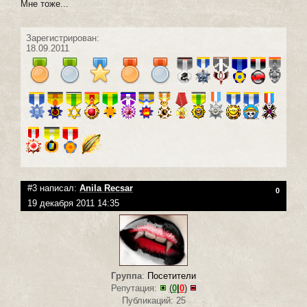
Мне тоже...
Зарегистрирован:
18.09.2011
#3 написал:
Anila Recsar
0
19 декабря 2011 14:35
Группа
:
Посетители
Репутация:
(
0
|
0
)
Публикаций: 25