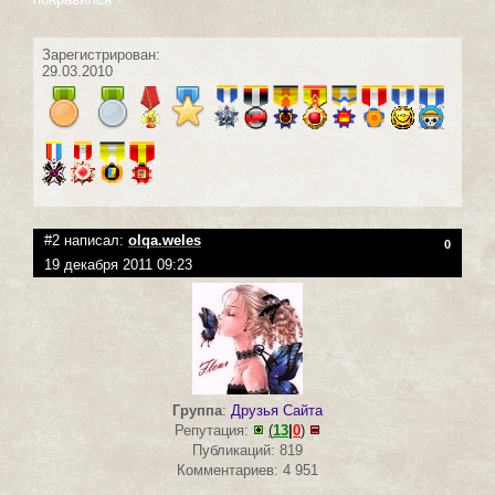
Зарегистрирован:
29.03.2010
#2 написал:
olqa.weles
0
19 декабря 2011 09:23
Группа
:
Друзья Сайта
Репутация:
(
13
|
0
)
Публикаций: 819
Комментариев: 4 951