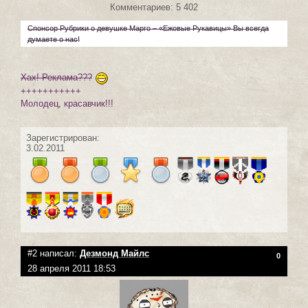
Комментариев: 5 402
Спонсор Рубрики о девушке Марго – «Ежовые Рукавицы» Вы всегда
думаете о нас!
Хах! Реклама???
+++++++++++
Молодец, красавчик!!!
Зарегистрирован:
3.02.2011
#2 написал:
Дезмонд Майлс
0
28 апреля 2011 18:53