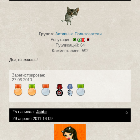
Группа
:
Активные Пользователи
Репутация:
(
2
|
0
)
Публикаций: 64
Комментариев: 592
Дез,ты жжошь!
Зарегистрирован:
27.06.2010
#5 написал:
Jaide
0
29 апреля 2011 14:09