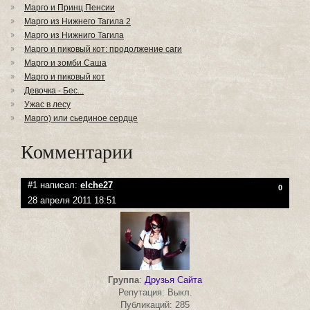
Марго и Принц Пенсии
Марго из Нижнего Тагила 2
Марго из Нижниго Тагила
Марго и пиковый кот: продолжение саги
Марго и зомби Саша
Марго и пиковый кот
Девочка - Бес...
Ужас в лесу
Марго) или сьединое сердце
Комментарии
#1 написал:
elche27
0
28 апреля 2011 18:51
Группа
:
Друзья Сайта
Репутация: Выкл.
Публикаций: 285