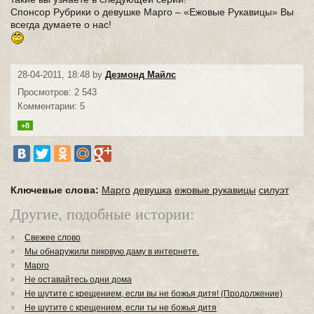
Спонсор Рубрики о девушке Марго – «Ежовые Рукавицы» Вы
всегда думаете о нас!
28-04-2011, 18:48 by
Дезмонд Майлс
Просмотров: 2 543
Комментарии: 5
+8
Ключевые слова:
Марго
девушка
ежовые рукавицы
силуэт
Другие, подобные истории:
Свежее слово
Мы обнаружили пиковую даму в интернете.
Марго
Не оставайтесь одни дома
Не шутите с крещением, если вы не божья дитя! (Продолжение)
Не шутите с крещением, если ты не божья дитя