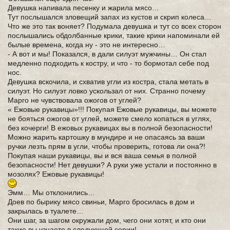
Девушка напивала песенку и жарила мясо…
Тут послышался зловещий запах из кустов и скрип колеса…
Что же это так воняет? Подумала девушка и тут со всех сторон
послышались обдолбанные крики, такие крики напоминали ей
былые времена, когда ну - это не интересно…
- А вот и мы! Показался, в дали силуэт мужчины… Он стал
медленно подходить к костру, и что - то бормотал себе под
нос.
Девушка вскочила, и схватив угли из костра, стала метать в
силуэт. Но силуэт ловко ускользал от них. Странно почему
Марго не чувствовала ожогов от углей?
« Ежовые рукавицы»!!! Покупая Ежовые рукавицы, вы можете
не бояться ожогов от углей, можете смело копаться в углях,
без кочерги! В ежовых рукавицах вы в полной безопасности!
Можно жарить картошку в мундире и не опасаясь за ваши
ручки лезть прям в угли, чтобы проверить, готова ли она?!
Покупая наши рукавицы, вы и вся ваша семья в полной
безопасности! Нет девушки? А руки уже устали и постоянно в
мозолях? Ежовые рукавицы!
Эмм… Мы отклонились…
Доев по бырику мясо свиньи, Марго бросилась в дом и
закрылась в туалете…
Они шаг, за шагом окружали дом, чего они хотят, и кто они
такие вы узнаете в следующей серии!