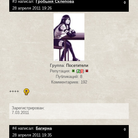
#3 написал:
Гробыня Склепова
0
28 апреля 2011 19:26
Группа
:
Посетители
Репутация:
(
2
|
0
)
Публикаций: 8
Комментариев: 192
++++
Зарегистрирован:
7.03.2011
#4 написал:
Багирна
0
28 апреля 2011 19:35