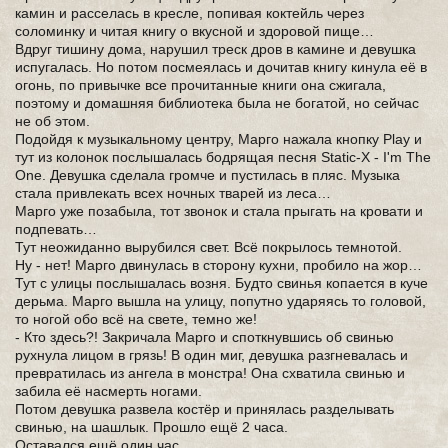
камин и расселась в кресле, попивая коктейль через
соломинку и читая книгу о вкусной и здоровой пище…
Вдруг тишину дома, нарушил треск дров в камине и девушка
испугалась. Но потом посмеялась и дочитав книгу кинула её в
огонь, по привычке все прочитанные книги она сжигала,
поэтому и домашняя библиотека была не богатой, но сейчас
не об этом.
Подойдя к музыкальному центру, Марго нажала кнопку Play и
тут из колонок послышалась бодрящая песня Static-X - I'm The
One. Девушка сделала громче и пустилась в пляс. Музыка
стала привлекать всех ночных тварей из леса…
Марго уже позабыла, тот звонок и стала прыгать на кровати и
подпевать…
Тут неожиданно вырубился свет. Всё покрылось темнотой.
Ну - нет! Марго двинулась в сторону кухни, пробило на жор…
Тут с улицы послышалась возня. Будто свинья копается в куче
дерьма. Марго вышла на улицу, попутно ударяясь то головой,
то ногой обо всё на свете, темно же!
- Кто здесь?! Закричала Марго и споткнувшись об свинью
рухнула лицом в грязь! В один миг, девушка разгневалась и
превратилась из ангела в монстра! Она схватила свинью и
забила её насмерть ногами.
Потом девушка развела костёр и принялась разделывать
свинью, на шашлык. Прошло ещё 2 часа.
Оставался ещё один час.