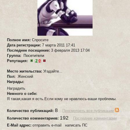
Полное имя:
Спросите
Дата регистрации:
7 марта 2011 17:41
Последнее посещение:
3 февраля 2013 17:04
Группа:
Посетители
Репутация:
(
2
|
0
)
Место жительства:
Угадайте...
Пол:
Женский
Награды:
Наградить
Немного о себе:
Я такая,какая я есть.Если кому не нравлюсь-ваши проблемы.
8
Количество публикаций:
Просмотреть все публикации
192
Количество комментариев:
Последние комментарии
E-Mail адрес:
отправить e-mail написать ПС