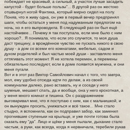
побеждает не красивый, а сильный, а участок лучше засадить
капустой - будет больше пользы"... В другой раз он жестоко
отшвырнул ногой Фантика, который мирно сидел на полу.
Поняв, что я живу одна, он уже в первый вечер предпринял
шаги, чтобы остаться у меня под надуманным предлогом на
ночь, но я его выпроводила. В следующий раз он был ещё
настойчивее... Почему я так поступала, если мне было с ним
хорошо?.. Я понимала, что если это случится, то моя душа
даст трещину, а врождённое чувство не пускать никого в свою
душу - а дом со всеми его комнатами, мебелью, садом и
духом родителей и был частью моей души - заставляло меня
оттягивать этот момент. Я не хотела перемен, а перемены
обязательно последуют, если в доме появится мужчина, и они
меня пугали.
Вот и в этот раз Виктор Самойлович начал с того, что завтра,
мол, ему удобно отсюда идти по делам, а из своей
коммуналки далеко, рано вставать, ну и соседи у него
шумные, мешают спать, да и вообще, она у него крохотная, а
у меня много комнат и тишина. Он с раздражением
выговаривал мне, что я поступаю с ним, как с мальчишкой, и
он вынужден просить, унижаться и всё такое... Мне стало
стыдно, я вспомнила, как он подправил забор, как заменил
прогнившие ступеньки на крыльце, и уже почти готова была
сказать ему "да". Лицо и щёки у меня пылали, дыхание стало
частым, а руки, как всегда, когда я нервничала, теребили рукав