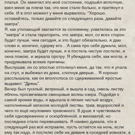
платья. Он заметил это моё состояние, подошёл вплотную,
взял меня за плечи так, что мне стало больно, и притянул к
себе. И в этот момент у меня вырвалось: "Хорошо,
оставайтесь, только давайте со следующего раза, давайте
завтра".
Я, как утопающий хватается за соломинку, ухватилась за это
"завтра" и стала тараторить, что завтра, мол, со всех сторон
будет лучше, чем сегодня, и это будет обязательно, я даю
слово и, конечно, сдержу его... А сама про себя думала, мол,
конечно, завтра будет лучше, я и постель чистую постелю, и
окна помою, и зеркала протру. Я убеждала себя, как могла, и
придумывала всякие причины.
Выслушав, он со злостью оттолкнул меня, да так, что я упала
на стул, и выбежал из дома, хлопнув дверью... Я хорошо
расслышала, как он вполголоса со сдерживаемой яростью
выдавил: "Дрянь".
Вечер был тусклый, ветреный, я вышла в сад, сквозь листву
яблонь просвечивали свинцовые волны озера. Подойдя к
самой кромке воды, я вдыхала в лёгкие чистый воздух,
наполненный запахом молодой листвы, трав, водорослей и
чего-то ещё неуловимо тревожного. В душе я чувствовала
себя одновременно и оскорблённой, и виноватой, но
последнее стало перевешивать. Я наивно думала, что в
следующий раз всё исправлю, пусть остаётся на ночь, если
ему так надо, я постелю себе на диване в соседней комнате, а