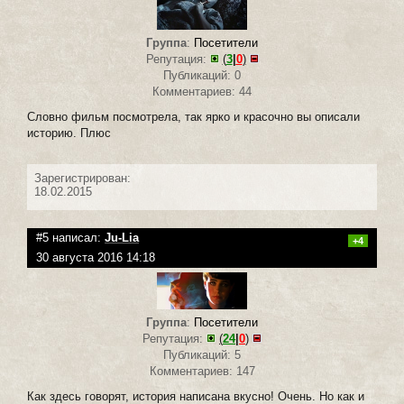
Группа
:
Посетители
Репутация:
(
3
|
0
)
Публикаций: 0
Комментариев: 44
Словно фильм посмотрела, так ярко и красочно вы описали
историю. Плюс
Зарегистрирован:
18.02.2015
#5 написал:
Ju-Lia
+4
30 августа 2016 14:18
Группа
:
Посетители
Репутация:
(
24
|
0
)
Публикаций: 5
Комментариев: 147
Как здесь говорят, история написана вкусно! Очень. Но как и