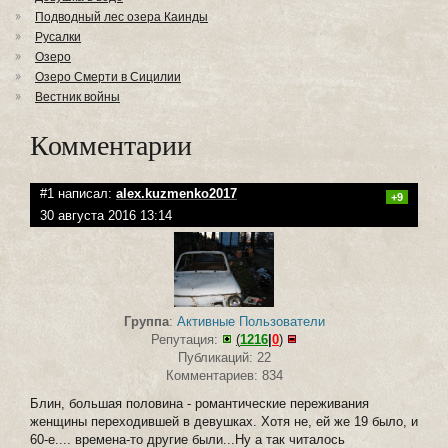
Подводный лес озера Каинды
Русалки
Озеро
Озеро Смерти в Сицилии
Вестник войны
Комментарии
#1 написал:
alex.kuzmenko2017
+9
30 августа 2016 13:14
Группа
:
Активные Пользователи
Репутация:
(
1216
|
0
)
Публикаций: 22
Комментариев: 834
Блин, большая половина - романтические переживания
женщины переходившей в девушках. Хотя не, ей же 19 было, и
60-е.... времена-то другие были...Ну а так читалось