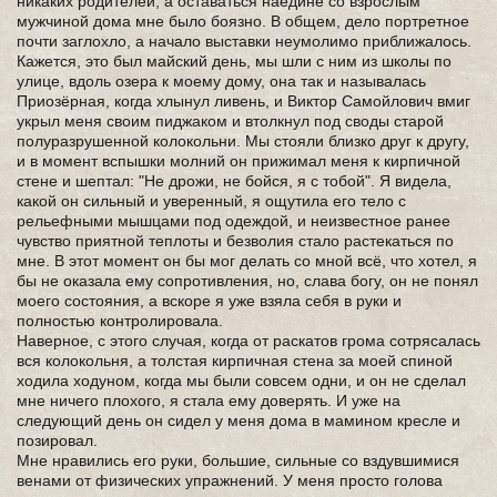
никаких родителей, а оставаться наедине со взрослым
мужчиной дома мне было боязно. В общем, дело портретное
почти заглохло, а начало выставки неумолимо приближалось.
Кажется, это был майский день, мы шли с ним из школы по
улице, вдоль озера к моему дому, она так и называлась
Приозёрная, когда хлынул ливень, и Виктор Самойлович вмиг
укрыл меня своим пиджаком и втолкнул под своды старой
полуразрушенной колокольни. Мы стояли близко друг к другу,
и в момент вспышки молний он прижимал меня к кирпичной
стене и шептал: "Не дрожи, не бойся, я с тобой". Я видела,
какой он сильный и уверенный, я ощутила его тело с
рельефными мышцами под одеждой, и неизвестное ранее
чувство приятной теплоты и безволия стало растекаться по
мне. В этот момент он бы мог делать со мной всё, что хотел, я
бы не оказала ему сопротивления, но, слава богу, он не понял
моего состояния, а вскоре я уже взяла себя в руки и
полностью контролировала.
Наверное, с этого случая, когда от раскатов грома сотрясалась
вся колокольня, а толстая кирпичная стена за моей спиной
ходила ходуном, когда мы были совсем одни, и он не сделал
мне ничего плохого, я стала ему доверять. И уже на
следующий день он сидел у меня дома в мамином кресле и
позировал.
Мне нравились его руки, большие, сильные со вздувшимися
венами от физических упражнений. У меня просто голова