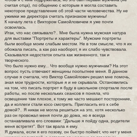
считая отца), по общению с которым я могла составить
некоторое представление об этой части человечества. Ну не
ужимки же директора считать признаком мужчины!
К началу лета с Виктором Самойловичем я уже почти
освоилась.
Итак, что нас связывало?.. Мне была нужна мужская натура
для выставки "Портреты и характеры". Мужские портреты
были вообще моим слабым местом. Не в том смысле, что я их
обожала писать, а как раз наоборот, я их слабо чувствовала.
Сказывался недостаток опыта как жизненного, так и
творческого.
Что было нужно ему... Что вообще нужно мужчинам? На этот
вопрос пусть отвечают женщины поопытнее меня. В данном
случае я считала, что Виктор Самойлович решил мне помочь,
зная мои трудности, которые я и не скрывала. Остановились
на том, что писать портрет я буду в школьном спортзале после
работы, но после нескольких сеансов я поняла, что
освещение там плохое, к тому же часто мешают посторонние,
да и коллеги стали косо смотреть. Пригласить его к себе
домой?.. Я никак не могла решиться на это, хотя несколько
раз он провожал меня почти до дома, но я всегда
останавливала его словами: "Дальше я пойду одна, родители
меня встретят". Вот так врала я ему.
Я думала, если я его позову, он быстро поймёт, что нет у меня