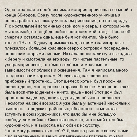
Одна странная и необъяснимая история произошла со мной в
конце 60-годов. Сразу после художественного училища я
пошла работать в школу учителем рисования, но по порядку.
Я с ностальгией вспоминаю свой дом у озера, в котором жили
мы с мамой, его ещё до войны построил мой отец... После её
смерти я осталась одна, еще был кот Фантик. Мне было
только 19 лет. К дому примыкал сад, а прямо за изгородью
плескалось большое красивое озеро с островом посередине,
поросшим старыми липами. Из сада через калитку я выходила
к берегу и смотрела на его воды, то чистые пастельные, то
ультрамариновые, то тёмно-зелёные и мрачные, в
зависимости от облаков и освещения. Там я написала много
этюдов к своим картинам. Я слушала, как шелестит
прибрежный тростник... Этот шелест, хоть и был похож на
шелест денег, мне нравился гораздо больше. Наверное, так я
была воспитана: деньги - ничто, душа - всё! Этот дом был
просто раем для художника, да и для обычного человека.
Несмотря на свой возраст, я уже была участницей нескольких
выставок - городских, районных, областных - и мечтала
вступить в союз художников, что дало бы мне большую
свободу, чем сейчас. Сказывалось и то, что и мой отец был
художником, и я выросла на любви к искусству.
Что я могу рассказать о себе? Девчонка рыжая с веснушками,
с исцарапанными и вечно испачканными красками руками...