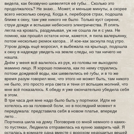
видела, как беззвучно шевелятся её губы... Сколько это
продолжалось? Не знаю... Может, и меньше минуты, а скорее
всего несколько секунд. Когда я, переборов страх, подошла
ближе к окну, там уже никого не было. Только куст сирени,
струи дождя и вспышки небесного электричества. Я опять
легла на кровать, раздумывая, уж не сошла ли я с ума. Не
помню, как прошёл остаток ночи, кажется, я пила валерьянку,
потом несколько рюмок кагора... И кое-как заснула под утро.
Утром дождь ещё моросил, я выбежала на крыльцо, подошла
к окну в надежде увидеть на земле следы, но так ничего не
нашла.
Днём у меня всё валилось из рук, из головы не выходило
мамино лицо. Я хорошо помнила, как по нему струились
потоки дождевой воды, как шевелились её губы, и в то же
время разум говорил мне, что этого не может быть, там никого
не было, это просто игра света и тени от вспышек молний, что
мне всё показалось. К обеду я уже окончательно убедила себя
в этом.
В три часа дня мне надо было быть у портнихи. Идти не
хотелось из-за головной боли, но в последний момент я
передумала: представила себя в новом платье, впереди
лето...
Портниха шила на дому. Поговорив со мной немного о каких-
то пустяках, Людмила отправилась на кухню заварить чай. Я
осталась в комнате одна вместе с ворохом недошитых вещей