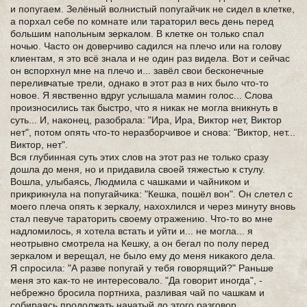
и попугаем. Зелёный волнистый попугайчик не сидел в клетке,
а порхал себе по комнате или тараторил весь день перед
большим напольным зеркалом. В клетке он только спал
ночью. Часто он доверчиво садился на плечо или на голову
клиентам, я это всё знала и не один раз видела. Вот и сейчас
он вспорхнул мне на плечо и... завёл свои бесконечные
переливчатые трели, однако в этот раз в них было что-то
новое. Я явственно вдруг услышала мамин голос... Слова
произносились так быстро, что я никак не могла вникнуть в
суть... И, наконец, разобрала: "Ира, Ира, Виктор нет, Виктор
нет", потом опять что-то неразборчивое и снова: "Виктор, нет...
Виктор, нет".
Вся глубинная суть этих слов на этот раз не только сразу
дошла до меня, но и придавила своей тяжестью к стулу.
Вошла, улыбаясь, Людмила с чашками и чайником и
прикрикнула на попугайчика: "Кешка, пошёл вон". Он слетел с
моего плеча опять к зеркалу, нахохлился и через минуту вновь
стал певуче тараторить своему отражению. Что-то во мне
надломилось, я хотела встать и уйти и... не могла... я
неотрывно смотрела на Кешку, а он бегал по полу перед
зеркалом и верещал, не было ему до меня никакого дела.
Я спросила: "А разве попугай у тебя говорящий?" Раньше
меня это как-то не интересовало. "Да говорит иногда", -
небрежно бросила портниха, разливая чай по чашкам и
собираясь продолжать начатый до этого разговор.