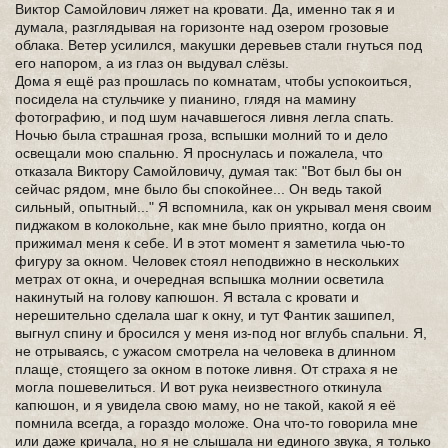
Виктор Самойлович ляжет на кровати. Да, именно так я и
думала, разглядывая на горизонте над озером грозовые
облака. Ветер усилился, макушки деревьев стали гнуться под
его напором, а из глаз он выдувал слёзы.
Дома я ещё раз прошлась по комнатам, чтобы успокоиться,
посидела на стульчике у пианино, глядя на мамину
фотографию, и под шум начавшегося ливня легла спать.
Ночью была страшная гроза, вспышки молний то и дело
освещали мою спальню. Я проснулась и пожалела, что
отказала Виктору Самойловичу, думая так: "Вот был бы он
сейчас рядом, мне было бы спокойнее... Он ведь такой
сильный, опытный..." Я вспомнила, как он укрывал меня своим
пиджаком в колокольне, как мне было приятно, когда он
прижимал меня к себе. И в этот момент я заметила чью-то
фигуру за окном. Человек стоял неподвижно в нескольких
метрах от окна, и очередная вспышка молнии осветила
накинутый на голову капюшон. Я встала с кровати и
нерешительно сделала шаг к окну, и тут Фантик зашипел,
выгнул спину и бросился у меня из-под ног вглубь спальни. Я,
не отрываясь, с ужасом смотрела на человека в длинном
плаще, стоящего за окном в потоке ливня. От страха я не
могла пошевелиться. И вот рука неизвестного откинула
капюшон, и я увидела свою маму, но не такой, какой я её
помнила всегда, а гораздо моложе. Она что-то говорила мне
или даже кричала, но я не слышала ни единого звука, я только