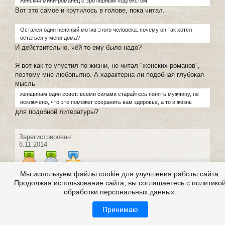
женский мини-романец с эротишным подтекстом
Вот это самое и крутилось в голове, пока читал.
Остался один неясный мотив этого человека: почему он так хотел
остаться у меня дома?
И действительно, чёй-то ему было надо?
Я вот как-то упустил по жизни, не читал "женских романов",
поэтому мне любопытно. А характерна ли подобная глубокая
мысль
женщинам один совет: всеми силами старайтесь понять мужчину, не
исключено, что это поможет сохранить вам здоровье, а то и жизнь
для подобной литературы?
Зарегистрирован:
8.11.2014
Мы используем файлы cookie для улучшения работы сайта.
Продолжая использование сайта, вы соглашаетесь с политико
обработки персональных данных.
#17 написал:
Ksenya078
+3
30 августа 2016 19:08
Принимаю