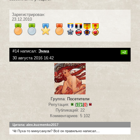
Зарегистрирован:
23.12.2010
#14 написал:
Энма
+2
30 августа 2016 16:42
Группа
:
Посетители
Репутация:
(
971
|
0
)
Публикаций: 22
Комментариев: 5 102
Цитата: alex.kuzmenko2017
Чё Пуха-то минусанули? Всё он правильно написал....