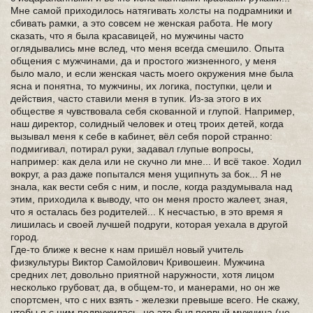
Мне самой приходилось натягивать холсты на подрамники и
сбивать рамки, а это совсем не женская работа. Не могу
сказать, что я была красавицей, но мужчины часто
оглядывались мне вслед, что меня всегда смешило. Опыта
общения с мужчинами, да и простого жизненного, у меня
было мало, и если женская часть моего окружения мне была
ясна и понятна, то мужчины, их логика, поступки, цели и
действия, часто ставили меня в тупик. Из-за этого в их
обществе я чувствовала себя скованной и глупой. Например,
наш директор, солидный человек и отец троих детей, когда
вызывал меня к себе в кабинет, вёл себя порой странно:
подмигивал, потирал руки, задавал глупые вопросы,
например: как дела или не скучно ли мне... И всё такое. Ходил
вокруг, а раз даже попытался меня ущипнуть за бок... Я не
знала, как вести себя с ним, и после, когда раздумывала над
этим, приходила к выводу, что он меня просто жалеет, зная,
что я осталась без родителей... К несчастью, в это время я
лишилась и своей лучшей подруги, которая уехала в другой
город.
Где-то ближе к весне к нам пришёл новый учитель
физкультуры Виктор Самойлович Кривошеин. Мужчина
средних лет, довольно приятной наружности, хотя лицом
несколько грубоват, да, в общем-то, и манерами, но он же
спортсмен, что с них взять - железки превыше всего. Не скажу,
чтобы я с ним подружилась, но это был первый мужчина (не