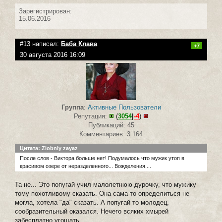
Зарегистрирован:
15.06.2016
#13 написал:
Баба Клава
+7
30 августа 2016 16:09
Группа
:
Активные Пользователи
Репутация:
(
3054
|
-4
)
Публикаций: 45
Комментариев: 3 164
Цитата: Zlobniy zayaz
После слов - Виктора больше нет! Подумалось что мужик утоп в
красивом озере от неразделенного... Вожделения....
Та не... Это попугай учил малолетнюю дурочку, что мужику
тому похотливому сказать. Она сама то определиться не
могла, хотела "да" сказать. А попугай то молодец,
сообразительный оказался. Нечего всяких хмырей
забесплатно угощать.