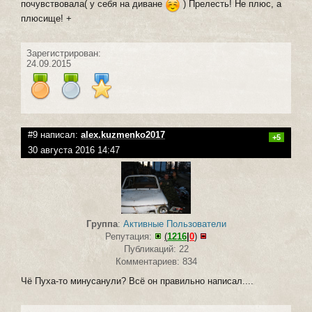
почувствовала( у себя на диване
) Прелесть! Не плюс, а
плюсище! +
Зарегистрирован:
24.09.2015
#9 написал:
alex.kuzmenko2017
+5
30 августа 2016 14:47
Группа
:
Активные Пользователи
Репутация:
(
1216
|
0
)
Публикаций: 22
Комментариев: 834
Чё Пуха-то минусанули? Всё он правильно написал....