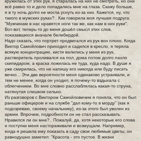
кружилась от этих рук, я старалась на них не смотреть, но они
всё равно то и дело попадались мне на глаза. Скажу больше,
я в ту ночь долго не могла уснуть из-за них. Кажется, ну, что
такого в мужских руках?.. Как говорила моя лучшая подруга:
"Мужчинам в нас нравятся ноги так же, как нам в них руки".
Вот-вот, теперь-то до меня дошёл смысл этих слов,
показавшихся вначале белибердой.
Надо сказать, что портрет продвигался из рук вон плохо. Когда
Виктор Самойлович приходил и садился в кресло, я теряла
всякую концентрацию, кисти валились у меня из рук,
растворитель проливался на пол, дома потом долго пахло
скипидаром, а краска ложилась не туда, куда надо. В душе я
уже смирилась, что не напишу его никогда или буду писать
вечно... Эти две вероятности меня одинаково устраивали, и
тем не менее, когда он уходил, я почему-то вздыхала с
облегчением. Во мне словно расслаблялась какая-то струна,
натянутая слишком сильно.
Из разговоров с Виктором Самойловичем я поняла, что он был
раньше офицером и на службе "дал кому-то в морду" (как я
подозреваю, своему начальнику), из-за этого был уволен из
армии. Впрочем, подробности он не стал рассказывать.
Нравился ли он мне?.. Пожалуй, да, хотя некоторые его слова
и поступки меня настораживали и возмущали. Например,
когда я решила ему показать в саду свои любимые цветы, он
равнодушно заметил: "Красота - это пустое. В жизни