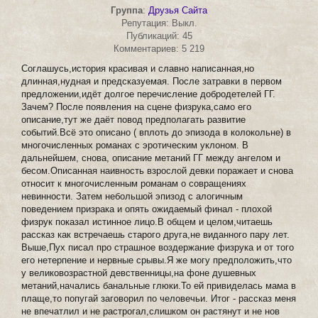
Группа
:
Друзья Сайта
Репутация: Выкл.
Публикаций: 45
Комментариев: 5 219
Соглашусь,история красивая и славно написанная,но
длинная,нудная и предсказуемая. После затравки в первом
предложении,идёт долгое перечисление добродетелей ГГ.
Зачем? После появления на сцене физрука,само его
описание,тут же даёт повод предполагать развитие
событий.Всё это описано ( вплоть до эпизода в колокольне) в
многочисленных романах с эротическим уклоном. В
дальнейшем, снова, описание метаний ГГ между ангелом и
бесом.Описанная наивность взрослой девки поражает и снова
относит к многочисленным романам о совращениях
невинности. Затем небольшой эпизод с алогичным
поведением призрака и опять ожидаемый финал - плохой
физрук показал истинное лицо.В общем и целом,читаешь
рассказ как встречаешь старого друга,не виданного пару лет.
Выше,Пух писал про страшное воздержание физрука и от того
его нетерпение и нервные срывы.Я же могу предположить,что
у великовозрастной девственницы,на фоне душевных
метаний,начались банальные глюки.То ей привиделась мама в
плаще,то попугай заговорил по человечьи. Итог - рассказ меня
не впечатлил и не растрогал,слишком он растянут и не нов