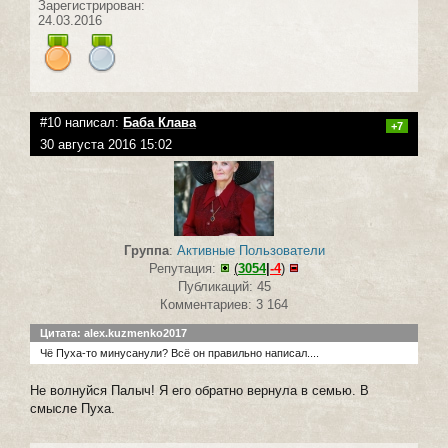
Зарегистрирован:
24.03.2016
#10 написал:
Баба Клава
+7
30 августа 2016 15:02
Группа
:
Активные Пользователи
Репутация:
(
3054
|
-4
)
Публикаций: 45
Комментариев: 3 164
Цитата: alex.kuzmenko2017
Чё Пуха-то минусанули? Всё он правильно написал....
Не волнуйся Палыч! Я его обратно вернула в семью. В
смысле Пуха.