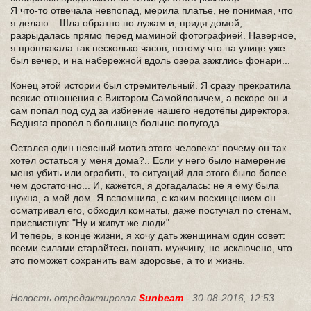
Я что-то отвечала невпопад, мерила платье, не понимая, что
я делаю... Шла обратно по лужам и, придя домой,
разрыдалась прямо перед маминой фотографией. Наверное,
я проплакала так несколько часов, потому что на улице уже
был вечер, и на набережной вдоль озера зажглись фонари...
Конец этой истории был стремительный. Я сразу прекратила
всякие отношения с Виктором Самойловичем, а вскоре он и
сам попал под суд за избиение нашего недотёпы директора.
Бедняга провёл в больнице больше полугода.
Остался один неясный мотив этого человека: почему он так
хотел остаться у меня дома?.. Если у него было намерение
меня убить или ограбить, то ситуаций для этого было более
чем достаточно... И, кажется, я догадалась: не я ему была
нужна, а мой дом. Я вспомнила, с каким восхищением он
осматривал его, обходил комнаты, даже постучал по стенам,
присвистнув: "Ну и живут же люди".
И теперь, в конце жизни, я хочу дать женщинам один совет:
всеми силами старайтесь понять мужчину, не исключено, что
это поможет сохранить вам здоровье, а то и жизнь.
Новость отредактировал
Sunbeam
- 30-08-2016, 12:53