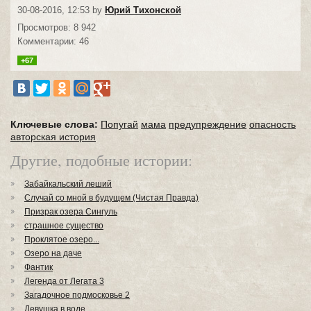
30-08-2016, 12:53 by
Юрий Тихонской
Просмотров: 8 942
Комментарии: 46
+67
Ключевые слова:
Попугай
мама
предупреждение
опасность
авторская история
Другие, подобные истории:
Забайкальский леший
Случай со мной в будущем (Чистая Правда)
Призрак озера Сингуль
страшное существо
Проклятое озеро...
Озеро на даче
Фантик
Легенда от Легата 3
Загадочное подмосковье 2
Девушка в воде