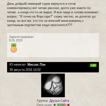
День добрый) немецкий сурок вернулся и готов
комментировать) вот читаю рассказ, долго уже знаете ли
читаю, а конца что-то не видно. И все чаще в голове возникает
вопрос: "Я точно на Форсторе?" скажу честно, не дочитал до
конца, но все же, это что за женский мини-романец с
эротишным подтекстом сюда просочился???
Зарегистрирован:
9.01.2015
#3 написал:
Миссис Пэн
+10
30 августа 2016 14:02
Группа
:
Друзья Сайта
Репутация:
(
850
|
0
)