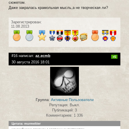
сюжетом.
Даже закралась крамольная мысль,а не творческая ли?
Зарегистрирован:
11.08.2013
#16 написал:
az.ecmb
+5
30 августа 2016 18:01
Группа
:
Активные Пользователи
Репутация: Выкл.
Публикаций: 3
Комментариев: 1 336
Цитата: murmeltier