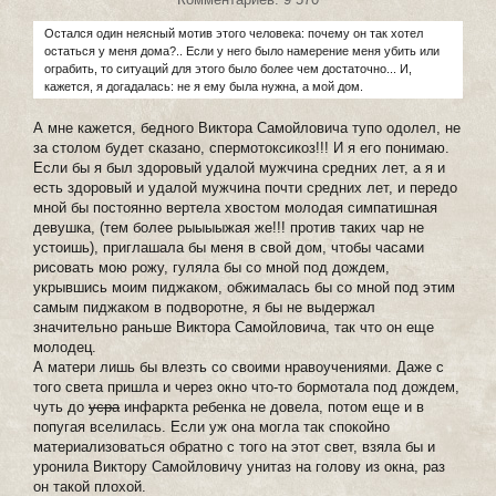
Остался один неясный мотив этого человека: почему он так хотел
остаться у меня дома?.. Если у него было намерение меня убить или
ограбить, то ситуаций для этого было более чем достаточно... И,
кажется, я догадалась: не я ему была нужна, а мой дом.
А мне кажется, бедного Виктора Самойловича тупо одолел, не
за столом будет сказано, спермотоксикоз!!! И я его понимаю.
Если бы я был здоровый удалой мужчина средних лет, а я и
есть здоровый и удалой мужчина почти средних лет, и передо
мной бы постоянно вертела хвостом молодая симпатишная
девушка, (тем более рыыыыжая же!!! против таких чар не
устоишь), приглашала бы меня в свой дом, чтобы часами
рисовать мою рожу, гуляла бы со мной под дождем,
укрывшись моим пиджаком, обжималась бы со мной под этим
самым пиджаком в подворотне, я бы не выдержал
значительно раньше Виктора Самойловича, так что он еще
молодец.
А матери лишь бы влезть со своими нравоучениями. Даже с
того света пришла и через окно что-то бормотала под дождем,
чуть до
усра
инфаркта ребенка не довела, потом еще и в
попугая вселилась. Если уж она могла так спокойно
материализоваться обратно с того на этот свет, взяла бы и
уронила Виктору Самойловичу унитаз на голову из окна, раз
он такой плохой.