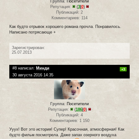
Группа
:
Посетители
Репутация:
(
3
|
0
)
Публикаций: 2
Комментариев: 114
Как будто отрывок хорошего романа прочла. Понравилось.
Написано потрясающе +
Зарегистрирован:
25.07.2013
#8 написал:
Минди
+3
30 августа 2016 14:35
Группа
:
Посетители
Репутация:
(
186
|
0
)
Публикаций: 4
Комментариев: 1 150
Ууух! Вот это история! Супер! Красочная, атмосферная! Как
будто фильм посмотрела. Даже запах озерного воздуха