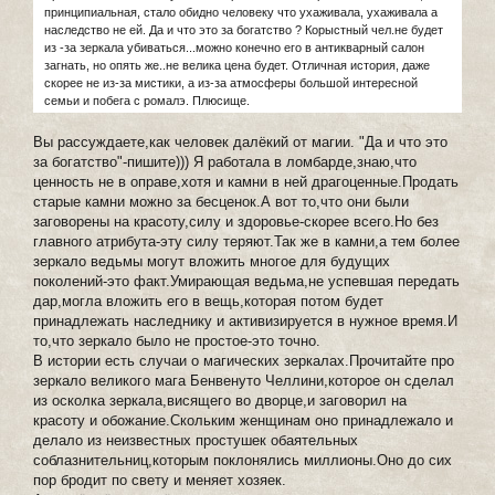
принципиальная, стало обидно человеку что ухаживала, ухаживала а
наследство не ей. Да и что это за богатство ? Корыстный чел.не будет
из -за зеркала убиваться...можно конечно его в антикварный салон
загнать, но опять же..не велика цена будет. Отличная история, даже
скорее не из-за мистики, а из-за атмосферы большой интересной
семьи и побега с ромалэ. Плюсище.
Вы рассуждаете,как человек далёкий от магии. "Да и что это
за богатство"-пишите))) Я работала в ломбарде,знаю,что
ценность не в оправе,хотя и камни в ней драгоценные.Продать
старые камни можно за бесценок.А вот то,что они были
заговорены на красоту,силу и здоровье-скорее всего.Но без
главного атрибута-эту силу теряют.Так же в камни,а тем более
зеркало ведьмы могут вложить многое для будущих
поколений-это факт.Умирающая ведьма,не успевшая передать
дар,могла вложить его в вещь,которая потом будет
принадлежать наследнику и активизируется в нужное время.И
то,что зеркало было не простое-это точно.
В истории есть случаи о магических зеркалах.Прочитайте про
зеркало великого мага Бенвенуто Челлини,которое он сделал
из осколка зеркала,висящего во дворце,и заговорил на
красоту и обожание.Скольким женщинам оно принадлежало и
делало из неизвестных простушек обаятельных
соблазнительниц,которым поклонялись миллионы.Оно до сих
пор бродит по свету и меняет хозяек.