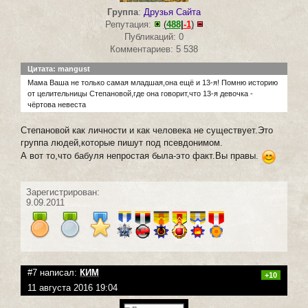
Группа
:
Друзья Сайта
Репутация:
(
488
|
-1
)
Публикаций: 0
Комментариев: 5 538
Цитата: mangust
Мама Ваша не только самая младшая,она ещё и 13-я! Помню историю
от целительницы Степановой,где она говорит,что 13-я девочка -
чёртова невеста
Степановой как личности и как человека не существует.Это
группа людей,которые пишут под псевдонимом.
А вот то,что бабуля непростая была-это факт.Вы правы.
Зарегистрирован:
9.09.2011
#7 написал:
КИМ
+10
11 августа 2016 19:04