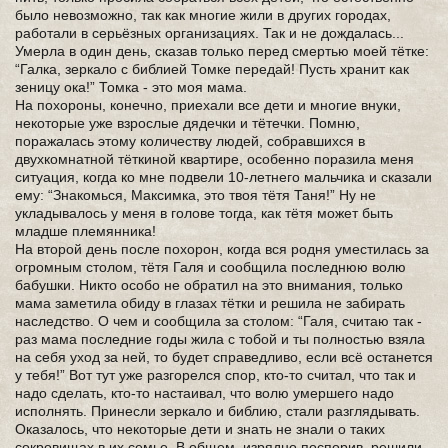
было невозможно, так как многие жили в других городах,
работали в серьёзных организациях. Так и не дождалась...
Умерла в один день, сказав только перед смертью моей тётке:
“Галка, зеркало с библией Томке передай! Пусть хранит как
зеницу ока!” Томка - это моя мама.
На похороны, конечно, приехали все дети и многие внуки,
некоторые уже взрослые дядечки и тётечки. Помню,
поражалась этому количеству людей, собравшихся в
двухкомнатной тёткиной квартире, особенно поразила меня
ситуация, когда ко мне подвели 10-летнего мальчика и сказали
ему: “Знакомься, Максимка, это твоя тётя Таня!” Ну не
укладывалось у меня в голове тогда, как тётя может быть
младше племянника!
На второй день после похорон, когда вся родня уместилась за
огромным столом, тётя Галя и сообщила последнюю волю
бабушки. Никто особо не обратил на это внимания, только
мама заметила обиду в глазах тётки и решила не забирать
наследство. О чем и сообщила за столом: “Галя, считаю так -
раз мама последние годы жила с тобой и ты полностью взяла
на себя уход за ней, то будет справедливо, если всё останется
у тебя!” Вот тут уже разгорелся спор, кто-то считал, что так и
надо сделать, кто-то настаивал, что волю умершего надо
исполнять. Принесли зеркало и библию, стали разглядывать.
Оказалось, что некоторые дети и знать не знали о таких
сокровищах в их семье. В общем, изрядно поспорив, решили,