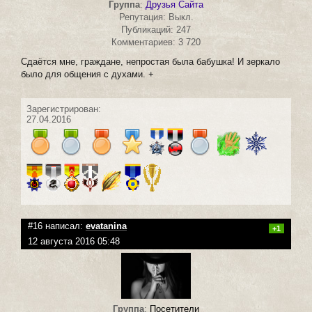
Группа
:
Друзья Сайта
Репутация: Выкл.
Публикаций: 247
Комментариев: 3 720
Сдаётся мне, граждане, непростая была бабушка! И зеркало
было для общения с духами. +
Зарегистрирован:
27.04.2016
#16 написал:
evatanina
+1
12 августа 2016 05:48
Группа
:
Посетители