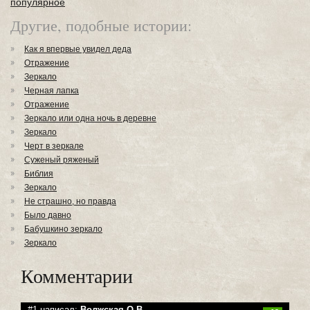
популярное
Другие, подобные истории:
Как я впервые увидел деда
Отражение
Зеркало
Черная лапка
Отражение
Зеркало или одна ночь в деревне
Зеркало
Черт в зеркале
Суженый ряженый
Библия
Зеркало
Не страшно, но правда
Было давно
Бабушкино зеркало
Зеркало
Комментарии
#1 написал:
Волжская О.В.