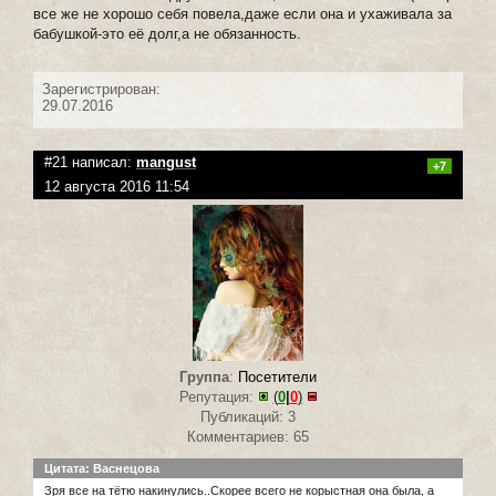
все же не хорошо себя повела,даже если она и ухаживала за
бабушкой-это её долг,а не обязанность.
Зарегистрирован:
29.07.2016
#21 написал:
mangust
+7
12 августа 2016 11:54
Группа
:
Посетители
Репутация:
(
0
|
0
)
Публикаций: 3
Комментариев: 65
Цитата: Васнецова
Зря все на тётю накинулись..Скорее всего не корыстная она была, а