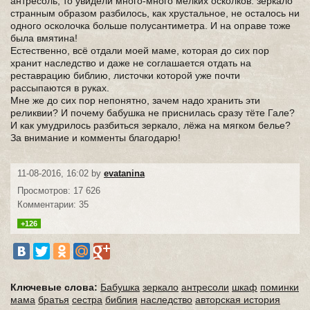
антресоль, то увидели много-много мелких осколков: зеркало
странным образом разбилось, как хрустальное, не осталось ни
одного осколочка больше полусантиметра. И на оправе тоже
была вмятина!
Естественно, всё отдали моей маме, которая до сих пор
хранит наследство и даже не соглашается отдать на
реставрацию библию, листочки которой уже почти
рассыпаются в руках.
Мне же до сих пор непонятно, зачем надо хранить эти
реликвии? И почему бабушка не приснилась сразу тёте Гале?
И как умудрилось разбиться зеркало, лёжа на мягком белье?
За внимание и комменты благодарю!
11-08-2016, 16:02 by
evatanina
Просмотров: 17 626
Комментарии: 35
+126
Ключевые слова:
Бабушка
зеркало
антресоли
шкаф
поминки
мама
братья
сестра
библия
наследство
авторская история