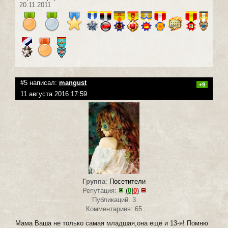
20.11.2011
#5 написал:
mangust
+9
11 августа 2016 17:59
Группа
:
Посетители
Репутация:
(
0
|
0
)
Публикаций: 3
Комментариев: 65
Мама Ваша не только самая младшая,она ещё и 13-я! Помню