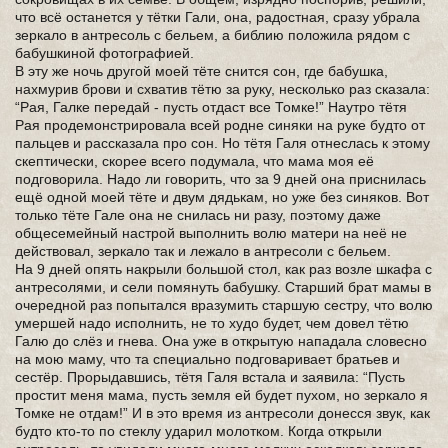
что всё останется у тётки Гали, она, радостная, сразу убрала
зеркало в антресоль с бельем, а библию положила рядом с
бабушкиной фотографией.
В эту же ночь другой моей тёте снится сон, где бабушка,
нахмурив брови и схватив тётю за руку, несколько раз сказала:
“Рая, Галке передай - пусть отдаст все Томке!” Наутро тётя
Рая продемонстрировала всей родне синяки на руке будто от
пальцев и рассказала про сон. Но тётя Галя отнеслась к этому
скептически, скорее всего подумала, что мама моя её
подговорила. Надо ли говорить, что за 9 дней она приснилась
ещё одной моей тёте и двум дядькам, но уже без синяков. Вот
только тёте Гале она не снилась ни разу, поэтому даже
общесемейный настрой выполнить волю матери на неё не
действовал, зеркало так и лежало в антресоли с бельем.
На 9 дней опять накрыли большой стол, как раз возле шкафа с
антресолями, и сели помянуть бабушку. Старший брат мамы в
очередной раз попытался вразумить старшую сестру, что волю
умершей надо исполнить, не то худо будет, чем довел тётю
Галю до слёз и гнева. Она уже в открытую нападала словесно
на мою маму, что та специально подговаривает братьев и
сестёр. Прорыдавшись, тётя Галя встала и заявила: “Пусть
простит меня мама, пусть земля ей будет пухом, но зеркало я
Томке не отдам!” И в это время из антресоли донесся звук, как
будто кто-то по стеклу ударил молотком. Когда открыли