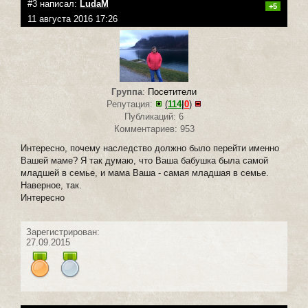
#3 написал:
LudaM
+5
11 августа 2016 17:26
Группа
:
Посетители
Репутация:
(
114
|
0
)
Публикаций: 6
Комментариев: 953
Интересно, почему наследство должно было перейти именно
Вашей маме? Я так думаю, что Ваша бабушка была самой
младшей в семье, и мама Ваша - самая младшая в семье.
Наверное, так.
Интересно
Зарегистрирован:
27.09.2015