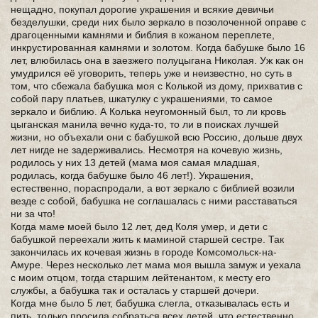
нещадно, покупал дорогие украшения и всякие девичьи
безделушки, среди них было зеркало в позолоченной оправе с
драгоценными камнями и библия в кожаном переплете,
инкрустированная камнями и золотом. Когда бабушке было 16
лет, влюбилась она в заезжего полуцыгана Николая. Уж как он
умудрился её уговорить, теперь уже и неизвестно, но суть в
том, что сбежала бабушка моя с Колькой из дому, прихватив с
собой пару платьев, шкатулку с украшениями, то самое
зеркало и библию. А Колька неугомонный был, то ли кровь
цыганская манила вечно куда-то, то ли в поисках лучшей
жизни, но объехали они с бабушкой всю Россию, дольше двух
лет нигде не задерживались. Несмотря на кочевую жизнь,
родилось у них 13 детей (мама моя самая младшая,
родилась, когда бабушке было 46 лет!). Украшения,
естественно, пораспродали, а вот зеркало с библией возили
везде с собой, бабушка не соглашалась с ними расставаться
ни за что!
Когда маме моей было 12 лет, дед Коля умер, и дети с
бабушкой переехали жить к маминой старшей сестре. Так
закончилась их кочевая жизнь в городе Комсомольск-на-
Амуре. Через несколько лет мама моя вышла замуж и уехала
с моим отцом, тогда старшим лейтенантом, к месту его
службы, а бабушка так и осталась у старшей дочери.
Когда мне было 5 лет, бабушка слегла, отказывалась есть и
пить, только просила собраться всех детей, что естественно