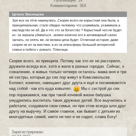
Публикаций: 19
Комментариев: 354
Цитата: Васнецова
Зря все на тётю накинулись..Скорее всего не корыстная она была, а
принципиальная, стало обидно человеку что ухаживала, ухаживала а
наследство не ей. Да и что это за богатство ? Корыстный чел.не будет
из -за зеркала убиваться...можно конечно его в антикварный салон
загнать, но опять же..не велика цена будет. Отличная история, даже
скорее не из-за мистики, а из-за атмосферы большой интересной
семьи и побега с ромалэ. Плюсище.
Скорее всего, из принципа. Потому как это их не рассорило,
дружили всегда все, хотя и жили в разных городах. Сейчас, к
сожалению, в живых только четверо осталось- мама моя и три
её сестры, которые до сих пор живут в Комсомольске.
Болеют, конечно, навещают друг друга и ещё и посмеиваются
над собой - как кто куда ковылял.
Мы с сестрой до сих
пор поражаемся, как при такой кочевой жизни бабушка
умудрились воспитать таких дружных детей. Все выучились и
работали, создавали свои семьи, но при этом всегда шли друг
другу на выручку. И самое главное, как бывает с детьми из
многодетных семей, никто не пил и не сидел, слава Богу!
Зарегистрирован: