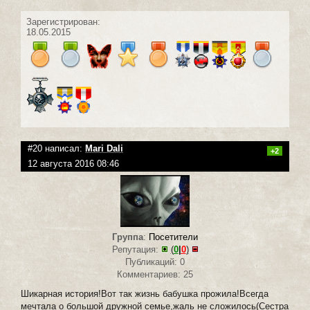
Зарегистрирован:
18.05.2015
#20 написал:
Mari Dali
+2
12 августа 2016 08:46
Группа
:
Посетители
Репутация:
(
0
|
0
)
Публикаций: 0
Комментариев: 25
Шикарная история!Вот так жизнь бабушка прожила!Всегда
мечтала о большой дружной семье,жаль не сложилось(Сестра