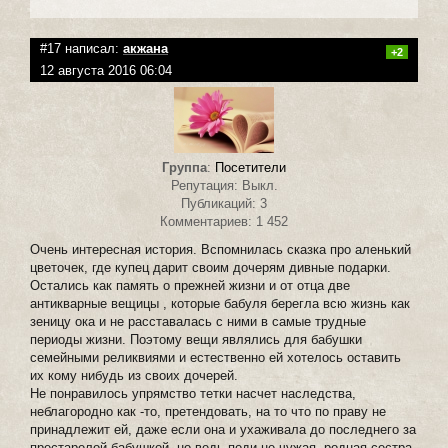
#17 написал:
акжана
+2
12 августа 2016 06:04
Группа
:
Посетители
Репутация: Выкл.
Публикаций: 3
Комментариев: 1 452
Очень интересная история. Вспомнилась сказка про аленький
цветочек, где купец дарит своим дочерям дивные подарки.
Остались как память о прежней жизни и от отца две
антикварные вещицы , которые бабуля берегла всю жизнь как
зеницу ока и не расставалась с ними в самые трудные
периоды жизни. Поэтому вещи являлись для бабушки
семейными реликвиями и естественно ей хотелось оставить
их кому нибудь из своих дочерей.
Не понравилось упрямство тетки насчет наследства,
неблагородно как -то, претендовать, на то что по праву не
принадлежит ей, даже если она и ухаживала до последнего за
престарелой бабушкой, но ведь поди не чужая, родная сестра