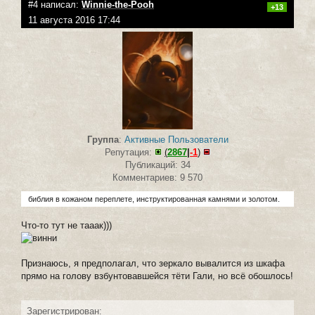
#4 написал:
Winnie-the-Pooh
+13
11 августа 2016 17:44
Группа
:
Активные Пользователи
Репутация:
(
2867
|
-1
)
Публикаций: 34
Комментариев: 9 570
библия в кожаном переплете, инструктированная камнями и золотом.
Что-то тут не тааак)))
Признаюсь, я предполагал, что зеркало вывалится из шкафа
прямо на голову взбунтовавшейся тёти Гали, но всё обошлось!
Зарегистрирован: