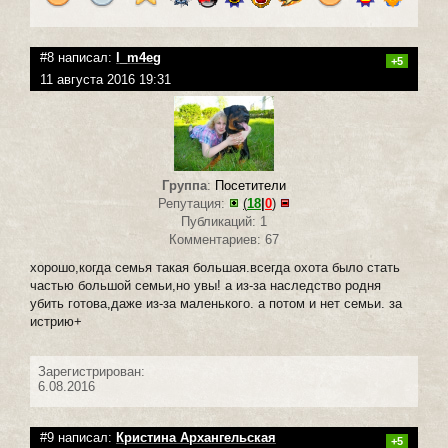
#8 написал:
l_m4eg
+5
11 августа 2016 19:31
Группа
:
Посетители
Репутация:
(
18
|
0
)
Публикаций: 1
Комментариев: 67
хорошо,когда семья такая большая.всегда охота было стать
частью большой семьи,но увы! а из-за наследство родня
убить готова,даже из-за маленького. а потом и нет семьи. за
истрию+
Зарегистрирован:
6.08.2016
#9 написал:
Кристина Архангельская
+5