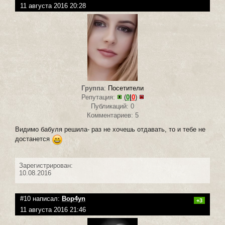
11 августа 2016 20:28
Группа
:
Посетители
Репутация:
(
0
|
0
)
Публикаций: 0
Комментариев: 5
Видимо бабуля решила- раз не хочешь отдавать, то и тебе не
достанется
Зарегистрирован:
10.08.2016
#10 написал:
Bop4yn
+3
11 августа 2016 21:46