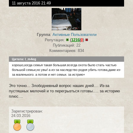
11 августа 2016 21:49
Группа
:
Активные Пользователи
Репутация:
(
1216
|
0
)
Публикаций: 22
Комментариев: 834
Цитата: l_m4eg
хорошо,когда семья такая большая.всегда охота было стать частью
большой семьи,но увы! а из-за наследство родня убить готова,даже из-
за маленького. а потом и нет семьи. за истрию+
Это точно... Злободневный вопрос наших дней.... Из-за
пустяшных мелочей и то перегрызться готовы..... за историю
плюс....
Зарегистрирован:
24.03.2016