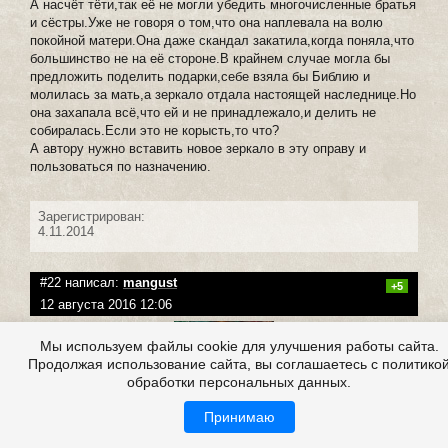
А насчёт тёти,так её не могли убедить многочисленные братья
и сёстры.Уже не говоря о том,что она наплевала на волю
покойной матери.Она даже скандал закатила,когда поняла,что
большинство не на её стороне.В крайнем случае могла бы
предложить поделить подарки,себе взяла бы Библию и
молилась за мать,а зеркало отдала настоящей наследнице.Но
она захапала всё,что ей и не принадлежало,и делить не
собиралась.Если это не корысть,то что?
А автору нужно вставить новое зеркало в эту оправу и
пользоваться по назначению.
Зарегистрирован:
4.11.2014
#22 написал:
mangust
+5
12 августа 2016 12:06
Мы используем файлы cookie для улучшения работы сайта.
Продолжая использование сайта, вы соглашаетесь с политико
обработки персональных данных.
Принимаю