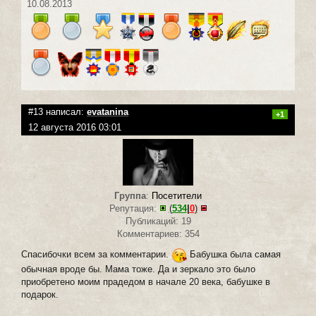
10.08.2013
#13 написал:
evatanina
+1
12 августа 2016 03:01
Группа
:
Посетители
Репутация:
(
534
|
0
)
Публикаций: 19
Комментариев: 354
Спасибочки всем за комментарии.
Бабушка была самая
обычная вроде бы. Мама тоже. Да и зеркало это было
приобретено моим прадедом в начале 20 века, бабушке в
подарок.