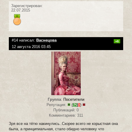
Зарегистрирован:
22.07.2015
#14 написал:
Васнецова
+6
12 августа 2016 03:45
Группа
:
Посетители
Репутация:
(
62
|
0
)
Публикаций: 0
Комментариев: 311
Зря все на тётю накинулись..Скорее всего не корыстная она
была, а принципиальная, стало обидно человеку что