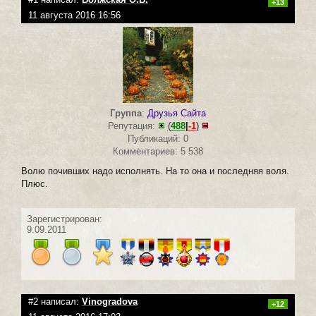
+13
11 августа 2016 16:56
Группа
:
Друзья Сайта
Репутация:
(
488
|
-1
)
Публикаций: 0
Комментариев: 5 538
Волю почивших надо исполнять. На то она и последняя воля.
Плюс.
Зарегистрирован:
9.09.2011
#2 написал:
Vinogradova
+12