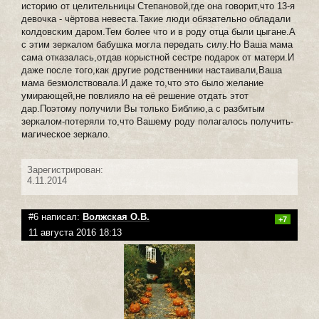
историю от целительницы Степановой,где она говорит,что 13-я
девочка - чёртова невеста.Такие люди обязательно обладали
колдовским даром.Тем более что и в роду отца были цыгане.А
с этим зеркалом бабушка могла передать силу.Но Ваша мама
сама отказалась,отдав корыстной сестре подарок от матери.И
даже после того,как другие родственники настаивали,Ваша
мама безмолствовала.И даже то,что это было желание
умирающей,не повлияло на её решение отдать этот
дар.Поэтому получили Вы только Библию,а с разбитым
зеркалом-потеряли то,что Вашему роду полагалось получить-
магическое зеркало.
Зарегистрирован:
4.11.2014
#6 написал:
Волжская О.В.
+7
11 августа 2016 18:13