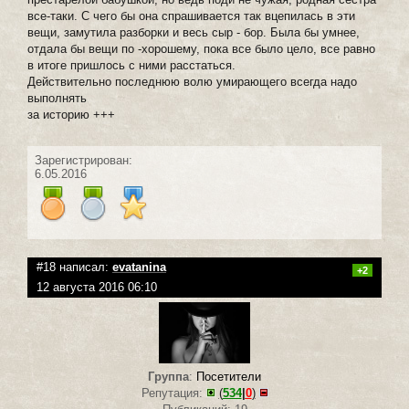
все-таки. С чего бы она спрашивается так вцепилась в эти
вещи, замутила разборки и весь сыр - бор. Была бы умнее,
отдала бы вещи по -хорошему, пока все было цело, все равно
в итоге пришлось с ними расстаться.
Действительно последнюю волю умирающего всегда надо
выполнять
за историю +++
Зарегистрирован:
6.05.2016
#18 написал:
evatanina
+2
12 августа 2016 06:10
Группа
:
Посетители
Репутация:
(
534
|
0
)