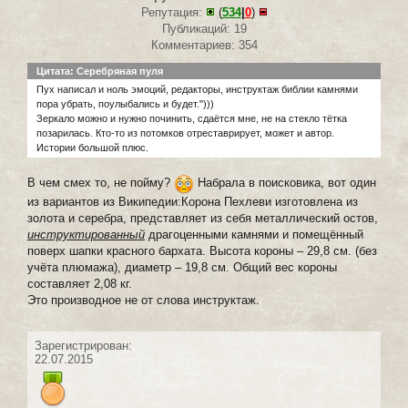
Репутация:
(
534
|
0
)
Публикаций: 19
Комментариев: 354
Цитата: Серебряная пуля
Пух написал и ноль эмоций, редакторы, инструктаж библии камнями
пора убрать, поулыбались и будет.")))
Зеркало можно и нужно починить, сдаётся мне, не на стекло тётка
позарилась. Кто-то из потомков отреставрирует, может и автор.
Истории большой плюс.
В чем смех то, не пойму?
Набрала в поисковика, вот один
из вариантов из Википедии:Корона Пехлеви изготовлена из
золота и серебра, представляет из себя металлический остов,
инструктированный
драгоценными камнями и помещённый
поверх шапки красного бархата. Высота короны – 29,8 см. (без
учёта плюмажа), диаметр – 19,8 см. Общий вес короны
составляет 2,08 кг.
Это производное не от слова инструктаж.
Зарегистрирован:
22.07.2015