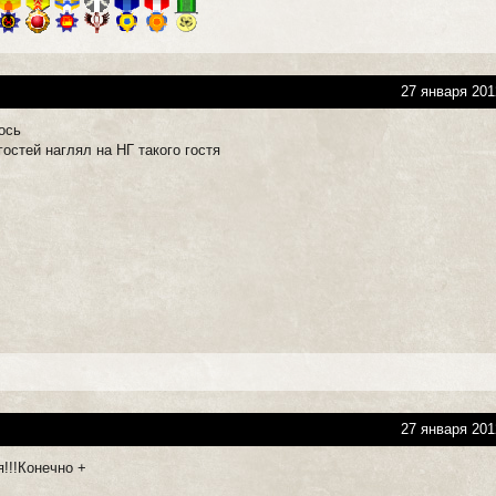
27 января 201
ось
гостей наглял на НГ такого гостя
27 января 201
!!!Конечно +