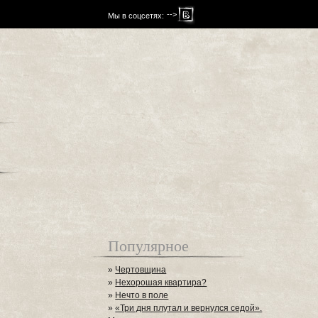
-->
Мы в соцсетях:
Популярное
»
Чертовщина
»
Нехорошая квартира?
»
Нечто в поле
»
«Три дня плутал и вернулся седой».