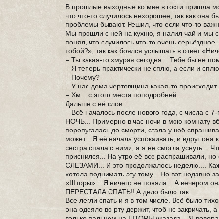
В прошлые выходные ко мне в гости пришла моя
что что-то случилось нехорошее, так как она б
проблемы бывают. Решил, что если что-то важн
Мы прошли с ней на кухню, я налил чай и мы ст
понял, что случилось что-то очень серьёздное.
тобой?», так как боялся услышать в ответ «Ни
– Ты какая-то хмурая сегодня... Тебе бы не по
– Я теперь практически не сплю, а если и сплю,
– Почему?
– У нас дома чертовщина какая-то происходит..
– Хм... с этого места поподробней.
Дальше с её слов:
– Всё началось после нового года, с числа с 7
НОЧЬ... Примерно в час ночи в мою комнату вб
перепугалась до смерти, стала у неё спрашиват
может... Я её начала успокаивать, и вдруг она 
сестра спала с ними, а я не смогла уснуть... Ч
приснился... На утро её все распрашивали, н
СЛЕЗАМИ... И это продолжалось неделю.... Ка
хотела поднимать эту тему... Но вот недавно 
«Шторы»... Я ничего не поняла... А вечером она
ПЕРЕСТАЛА СПАТЬ!! А дело было так:
Все легли спать и я в том числе. Всё было тихо.
она одеяло во рту держит, чтоб не закричать,
только пальцем на ШТОРЫ указала... Я поворач