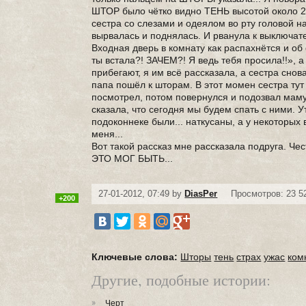
ШТОР было чётко видно ТЕНЬ высотой около 2–х
сестра со слезами и одеялом во рту головой на
вырвалась и поднялась. И рванула к выключат
Входная дверь в комнату как распахнётся и об 
ты встала?! ЗАЧЕМ?! Я ведь тебя просила!!», 
прибегают, я им всё рассказала, а сестра сно
папа пошёл к шторам. В этот момен сестра ту
посмотрел, потом повернулся и подозвал маму.
сказала, что сегодня мы будем спать с ними. У
подоконнеке были... наткусаны, а у некоторых
меня...
Вот такой рассказ мне рассказала подруга. Че
ЭТО МОГ БЫТЬ...
27-01-2012, 07:49 by
DiasPer
Просмотров: 23 5
+200
Ключевые слова:
Шторы
тень
страх
ужас
ком
Другие, подобные истории:
Черт