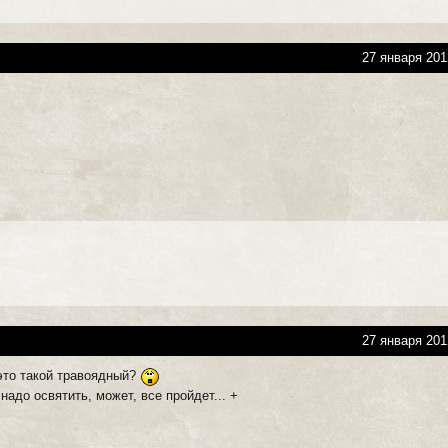
27 января 201
27 января 201
 это такой травоядный?
 надо освятить, может, все пройдет... +