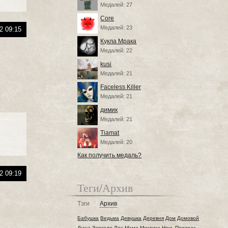
Медалей: 27
Core
Медалей: 23
2 09:15
Кукла Мрака
Медалей: 22
kusi
Медалей: 21
Faceless Killer
Медалей: 21
димик
Медалей: 21
Tiamat
Медалей: 20
Как получить медаль?
2 09:19
Теги/Архив
Тэги
Архив
Бабушка
Ведьма
Девушка
Деревня
Дом
Домовой
Душа
Зеркало
Лес
Мама
Мистика
Ночь
Призрак