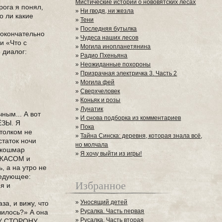
Мистические истории о нововятских лесах
рога я понял,
»
Ни гводя, ни жезла
о ли какие
»
Тени
»
Последняя бутылка
е окончательно
»
Чудеса наших лесов
и «Что с
»
Могила инопланетянина
 диалог:
»
Радио Пхеньяна
»
Неожиданные похороны
»
Призрачная электричка 3. Часть 2
»
Могила фей
»
Сверхчеловек
»
Коньяк и розы
»
Лунатик
чным... А вот
»
И снова подборка из комментариев
ЁЗЫ. Я
»
Пока
 толком не
»
Тайна Синска: деревня, которая знала всё,
статок ночи
но молчала
й кошмар
»
Я хочу выйти из игры!
 УЖАСОМ и
, а на утро не
ледующее:
Избранное
 я и
»
Уносящий детей
за, и вижу, что
»
Русалка. Часть первая
чилось?» А она
»
Русалка. Часть вторая
 ТУ СТОРОНУ