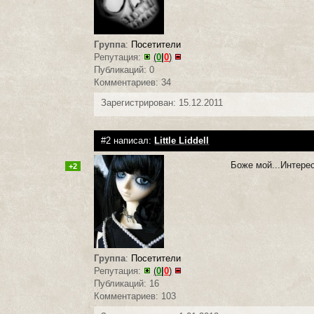
Группа
:
Посетители
Репутация:
(
0
|
0
)
Публикаций: 0
Комментариев: 34
Зарегистрирован: 15.12.2011
#2 написал:
Little Liddell
Боже мой...Интерес
+2
Группа
:
Посетители
Репутация:
(
0
|
0
)
Публикаций: 16
Комментариев: 103