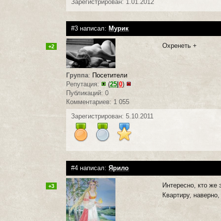
Зарегистрирован: 1.01.2012
#3 написал:
Мурик
Охренеть +
+2
Группа
:
Посетители
Репутация:
(
25
|
0
)
Публикаций: 0
Комментариев: 1 055
Зарегистрирован: 5.10.2011
#4 написал:
Ярило
Интересно, кто же
+3
Квартиру, наверно,