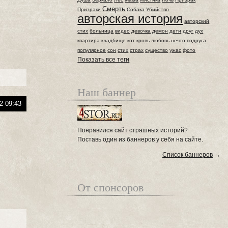
Смерть
Призраки
Собака
Убийство
авторская история
авторский
стих
больница
видео
девочка
демон
дети
друг
дух
квартира
кладбище
кот
кровь
любовь
нечто
подруга
популярное
сон
стих
страх
существо
ужас
фото
Показать все теги
Наш баннер
2 09:43
Понравился сайт страшных историй?
Поставь один из баннеров у себя на сайте.
Список баннеров
→
От спонсоров