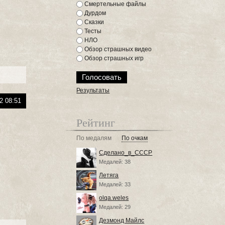
Смертельные файлы
Дурдом
Сказки
Тесты
НЛО
Обзор страшных видео
Обзор страшных игр
Результаты
2 08:51
Рейтинг
По медалям
По очкам
Сделано_в_СССР
Медалей: 38
Летяга
Медалей: 33
olqa.weles
Медалей: 29
Дезмонд Майлс