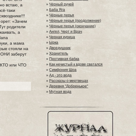
»
Чёрный ручей
но встаю, а
»
Баба Яга
всё-таки
»
Чёрные перья
квозднике!!!
»
Чёрные перья (продолжение)
а орет: «Зачем
»
Чёрные перья (окончание)
Тут родители
»
Ангел, Черт и Врач
каивать, а
»
Черная курица
Папа
»
Ырка
руки, а мама
»
Двоедушник
орые стояли на
»
Хранитель
о ОНИ заберут
»
Противная бабка
»
Как нечистый к вдове сватался
ю КТО или ЧТО
»
Симфония Шоа
»
Ад - это вода
»
Рассказы о мертвецах
»
Деревня "Добренькое"
»
Мутная вода