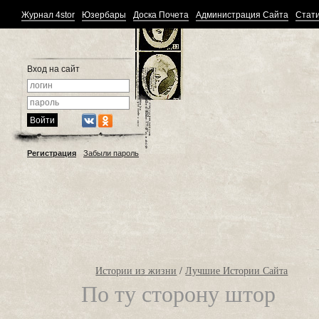
Журнал 4stor
Юзербары
Доска Почета
Администрация Сайта
Стати
Вход на сайт
Регистрация
Забыли пароль
Истории из жизни
/
Лучшие Истории Сайта
По ту сторону штор