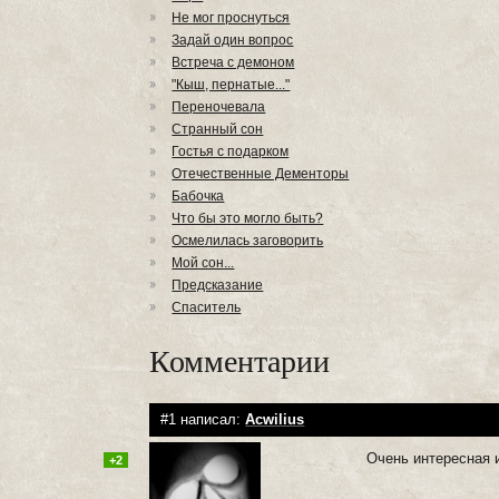
Не мог проснуться
Задай один вопрос
Встреча с демоном
"Кыш, пернатые..."
Переночевала
Странный сон
Гостья с подарком
Отечественные Дементоры
Бабочка
Что бы это могло быть?
Осмелилась заговорить
Мой сон...
Предсказание
Спаситель
Комментарии
#1 написал:
Acwilius
Очень интересная 
+2