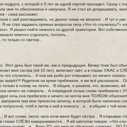
 подруга, с которой я 9 лет за одной партой просидел. Сразу с по
ыла чем-то обеспокоена и напугана. Я не стал её допрашивать, мал
ое - сама расскажет.
али с ней разговаривать, но диалог никак не вязался... И тут я уж
.. Я не стал задавать прямых вопросов типа «Что-то случилось?» ил
чего». Я решил пойти немного по другой траектории. Вот собственно
мешало немгого отдохнуть, поспать....
 то только со светом...
.
-го. Этот день был такой же, как и предыдущие. Вечер тоже был обы
егает моя сестра (ей 10 лет), включает свет, а в глазах УЖАС и СЛ
ь что случилось... А она как рыба рот открывает, но ничего сказать
как заорёт!!! Родители на крики прибежали, я им всё рассказала... О
то только в голову не лезло... В общем, я решила, что, возможно, е
о она ничего не говорила... А очередной ночью снова прибежала с
ждую ночь она прибегала и ничего не могла мне ТОЛКОМ объяснить
за завтраком она мне принесла записку, в которой было написано с
 попросила, чтоб я легла к ней в комнату... и... в общем с той ночи
.. И вот снова, около часа ночи меня будит сестра... Я открываю гла
 а в глазах СЛЁЗЫ наворачиваются... Я ей шёпотом говорю: «Что слу
иваю голову... и... Вижу ТО, что нельзя объяснить словами... ПО