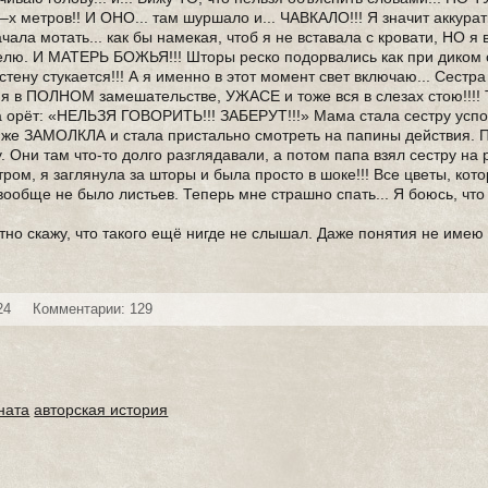
 метров!! И ОНО... там шуршало и... ЧАВКАЛО!!! Я значит аккурат
чала мотать... как бы намекая, чтоб я не вставала с кровати, НО я 
елю. И МАТЕРЬ БОЖЬЯ!!! Шторы реско подорвались как при диком с
стену стукается!!! А я именно в этот момент свет включаю... Сестр
а я в ПОЛНОМ замешательстве, УЖАСЕ и тоже вся в слезах стою!!!! 
ва орёт: «НЕЛЬЗЯ ГОВОРИТЬ!!! ЗАБЕРУТ!!!» Мама стала сестру успо
т же ЗАМОЛКЛА и стала пристально смотреть на папины действия. 
 Они там что-то долго разглядавали, а потом папа взял сестру на 
тром, я заглянула за шторы и была просто в шоке!!! Все цветы, кот
 вообще не было листьев. Теперь мне страшно спать... Я боюсь, чт
стно скажу, что такого ещё нигде не слышал. Даже понятия не име
24
Комментарии: 129
ната
авторская история