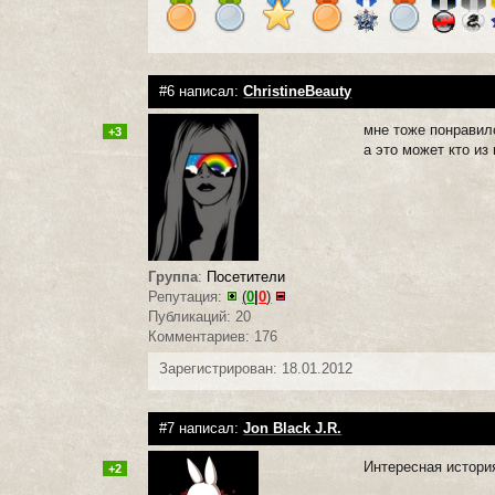
#6 написал:
ChristineBeauty
мне тоже понравил
+3
а это может кто из 
Группа
:
Посетители
Репутация:
(
0
|
0
)
Публикаций: 20
Комментариев: 176
Зарегистрирован: 18.01.2012
#7 написал:
Jon Black J.R.
Интересная история
+2