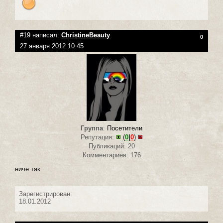
#19 написал:
ChristineBeauty
0
27 января 2012 10:45
Группа
:
Посетители
Репутация:
(
0
|
0
)
Публикаций: 20
Комментариев: 176
ниче так
Зарегистрирован:
18.01.2012