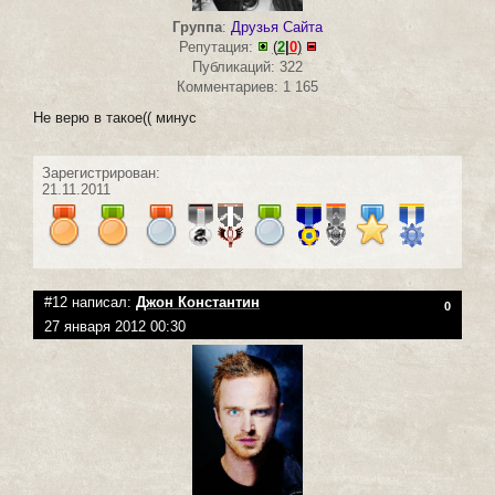
Группа
:
Друзья Сайта
Репутация:
(
2
|
0
)
Публикаций: 322
Комментариев: 1 165
Не верю в такое(( минус
Зарегистрирован:
21.11.2011
#12 написал:
Джон Константин
0
27 января 2012 00:30