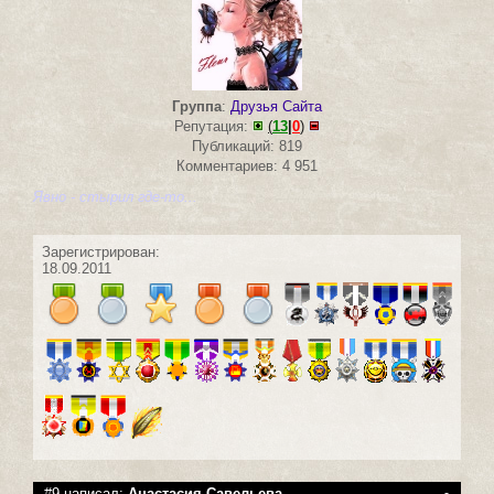
Группа
:
Друзья Сайта
Репутация:
(
13
|
0
)
Публикаций: 819
Комментариев: 4 951
Явно - стырил где-то...
Зарегистрирован:
18.09.2011
#9 написал:
Анастасия Савельева