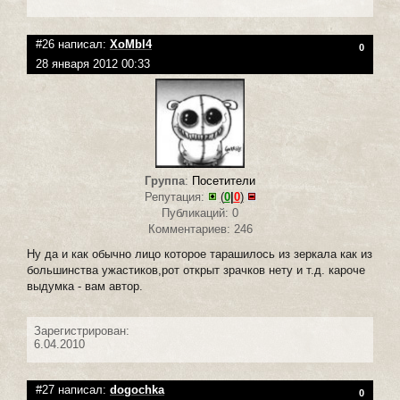
#26 написал:
XoMbl4
0
28 января 2012 00:33
Группа
:
Посетители
Репутация:
(
0
|
0
)
Публикаций: 0
Комментариев: 246
Ну да и как обычно лицо которое тарашилось из зеркала как из
большинства ужастиков,рот открыт зрачков нету и т.д. кароче
выдумка - вам автор.
Зарегистрирован:
6.04.2010
#27 написал:
dogochka
0