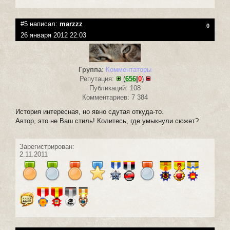
#5 написал:
marzzz
0
26 января 2012 22:03
Группа
:
Комментаторы
Репутация:
(
656
|
0
)
Публикаций: 108
Комментариев: 7 384
История интересная, но явно сдутая откуда-то.
Автор, это не Ваш стиль! Колитесь, где умыкнули сюжет?
Зарегистрирован:
2.11.2011