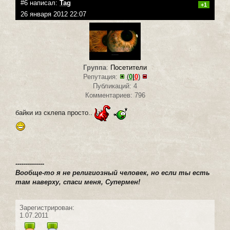
#6 написал:
Tag
+1
26 января 2012 22:07
Группа
:
Посетители
Репутация:
(
0
|
0
)
Публикаций: 4
Комментариев: 796
байки из склепа просто..
--------------
Вообще-то я не религиозный человек, но если ты есть
там наверху, спаси меня, Супермен!
Зарегистрирован:
1.07.2011