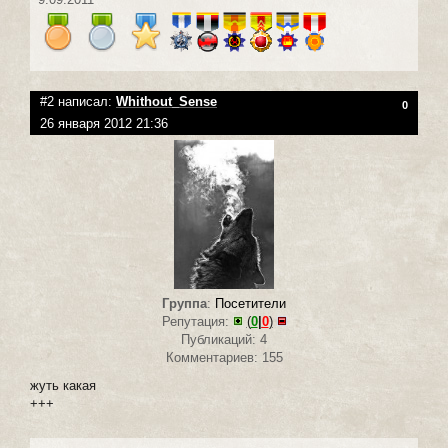
#2 написал:
Whithout_Sense
0
26 января 2012 21:36
Группа
:
Посетители
Репутация:
(
0
|
0
)
Публикаций: 4
Комментариев: 155
жуть какая
+++