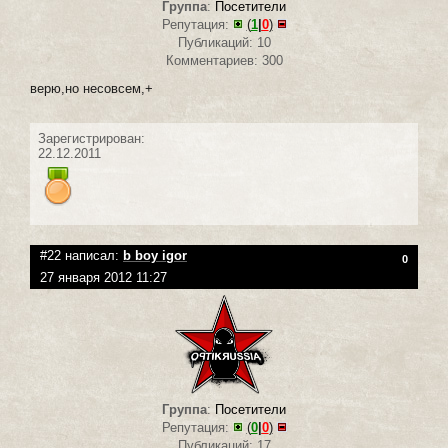
Группа
:
Посетители
Репутация:
(
1
|
0
)
Публикаций: 10
Комментариев: 300
верю,но несовсем,+
Зарегистрирован:
22.12.2011
#22 написал:
b boy igor
0
27 января 2012 11:27
Группа
:
Посетители
Репутация:
(
0
|
0
)
Публикаций: 17