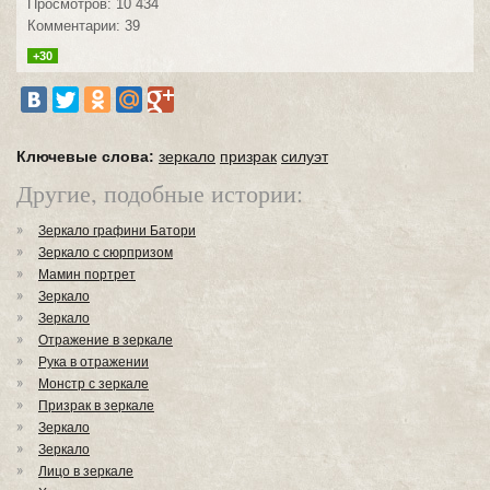
Просмотров: 10 434
Комментарии: 39
+30
Ключевые слова:
зеркало
призрак
силуэт
Другие, подобные истории:
Зеркало графини Батори
Зеркало с сюрпризом
Мамин портрет
Зеркало
Зеркало
Отражение в зеркале
Рука в отражении
Монстр с зеркале
Призрак в зеркале
Зеркало
Зеркало
Лицо в зеркале