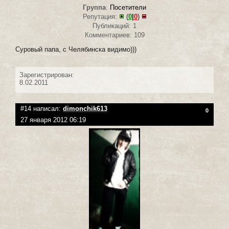
Группа
:
Посетители
Репутация:
(
0
|
0
)
Публикаций: 1
Комментариев: 109
Суровый папа, с Челябинска видимо)))
Зарегистрирован:
8.02.2011
#14 написал:
dimonchik613
0
27 января 2012 06:19