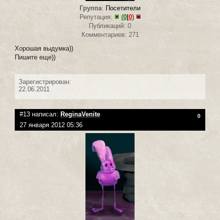
Группа
:
Посетители
Репутация:
(
0
|
0
)
Публикаций: 0
Комментариев: 271
Хорошая выдумка))
Пишите еще))
Зарегистрирован:
22.06.2011
#13 написал:
ReginaVenite
0
27 января 2012 05:36