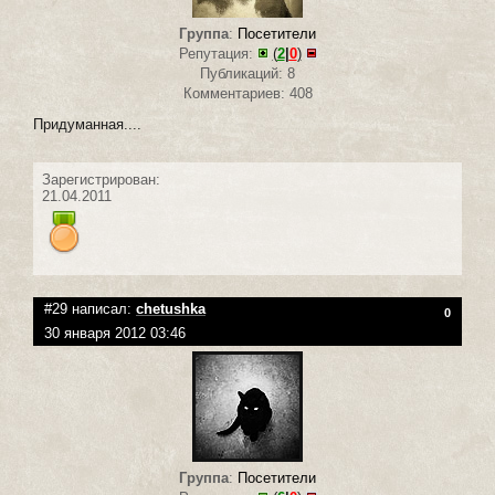
Группа
:
Посетители
Репутация:
(
2
|
0
)
Публикаций: 8
Комментариев: 408
Придуманная....
Зарегистрирован:
21.04.2011
#29 написал:
chetushka
0
30 января 2012 03:46
Группа
:
Посетители