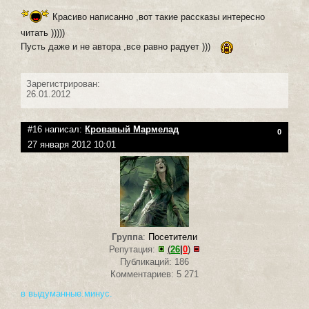
Красиво написанно ,вот такие рассказы интересно
читать )))))
Пусть даже и не автора ,все равно радует )))
Зарегистрирован:
26.01.2012
#16 написал:
Кровавый Мармелад
0
27 января 2012 10:01
Группа
:
Посетители
Репутация:
(
26
|
0
)
Публикаций: 186
Комментариев: 5 271
в выдуманные.минус.