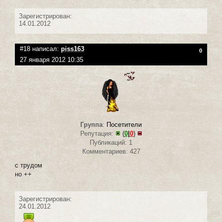
Зарегистрирован:
14.01.2012
#18 написал:
piss163
0
27 января 2012 10:35
Группа
:
Посетители
Репутация:
(
0
|
0
)
Публикаций: 1
Комментариев: 427
с трудом
но ++
Зарегистрирован:
24.01.2012