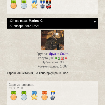
#24 написал:
Marina_G
0
27 января 2012 13:26
Группа
:
Друзья Сайта
Репутация:
(
1
|
0
)
Публикаций: 30
Комментариев: 1 697
страшная история, но явно приукрашенная..
Зарегистрирован:
11.03.2011