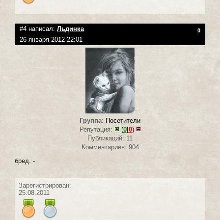
#4 написал:
Льдинка
0
26 января 2012 22:01
Группа
:
Посетители
Репутация:
(
0
|
0
)
Публикаций: 11
Комментариев: 904
бред. -
Зарегистрирован:
25.08.2011