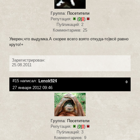
Группа
:
Посетители
Репутация:
(
0
|
0
)
Публикаций: 2
Комментариев: 25
Уверен,что выдумка.А скорее всего взято откуда-то)всё равно
круто!+
Зарегистрирован:
25.08.2011
#15 написал:
Lenok924
0
27 января 2012 09:46
Группа
:
Посетители
Репутация:
(
0
|
0
)
Публикаций: 3
Комментариев: 9