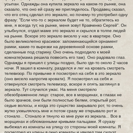
усыпан. Однажды она купила зеркало на каком-то рынке, она
сказало, что оно ей сразу же пригляделось. Продавец сказал,
что его отец сделал это зеркало, но почему-то употребил одну
фразу: "Если что-то с зеркалом будет не то, обратитесь ко
мне, я всегда тут, на рынке, меня зовут Кравченко Сергей". Он
улыбнулся, отдал маме это зеркало и скрылся в толпе людей
на рынке. Вскоре это зеркало висело у нас в квартире. Оно
было великолепно красивое: запоминающийся орнамент
рамки, какие-то вырезки на деревеянной основе рамки,
сделанные под старину. Оно очень подходило к моей
комнате(мама решила повесить его там). Оно радовало глаз.
Однажды я пришел с улицы поздно, было где-то около 2 часов
ночи. Я зашел в комнату, разделся и лег на кровать смотреть
телевизор. По привычке я посмотрел на себя в это зеркало
(оно висело напротив кровати). Я посмотрел на себя и
отвернулся смотреть телевизор, вскоре я опять заглянул в
зеркало. Тут случился ужас. На меня смотрело
обезображенное лицо: старое, все в морщинах, в глазах не
было зрачков, они были полностью белми, открытый рот,
седые волосы, и когда это существо закрывало рот, то очень
жутко ухмылялось мне и потом сразу же открывало рот и
стонало... Стонало и тянуло ко мне руки из зеркала... Все в
морщинах и обломанными кривыми пальцами. Я сруазу
выбежал из комнаты на улицу со стороны моей комнаты. Я
посмотрел из улицы в окно комнаты и увидел там силуэт,