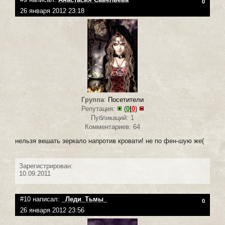
0
26 января 2012 23:18
Группа
:
Посетители
Репутация:
(
0
|
0
)
Публикаций: 1
Комментариев: 64
нельзя вешать зеркало напротив кровати! не по фен-шую же(
Зарегистрирован:
10.09.2011
#10 написал:
_Леди_Тьмы_
0
26 января 2012 23:56