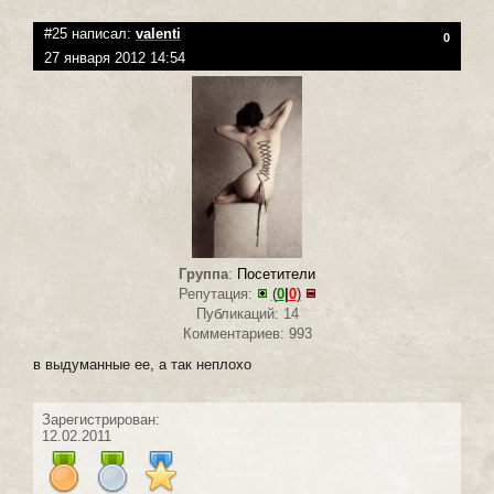
#25 написал:
valenti
0
27 января 2012 14:54
Группа
:
Посетители
Репутация:
(
0
|
0
)
Публикаций: 14
Комментариев: 993
в выдуманные ее, а так неплохо
Зарегистрирован:
12.02.2011