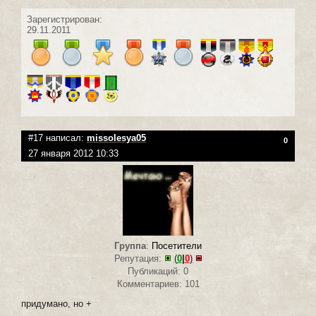
Зарегистрирован:
29.11.2011
#17 написал:
missolesya05
0
27 января 2012 10:33
Группа
:
Посетители
Репутация:
(
0
|
0
)
Публикаций: 0
Комментариев: 101
придумано, но +