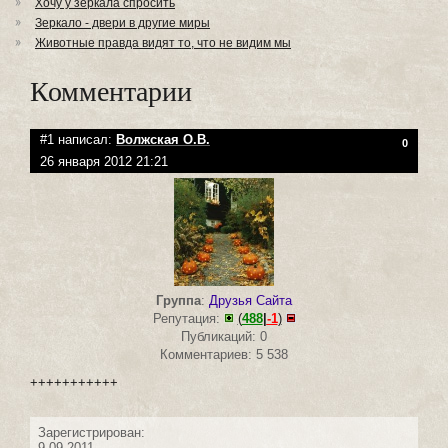
Хочу у зеркала спросить
Зеркало - двери в другие миры
Животные правда видят то, что не видим мы
Комментарии
#1 написал:
Волжская О.В.
0
26 января 2012 21:21
Группа
:
Друзья Сайта
Репутация:
(
488
|
-1
)
Публикаций: 0
Комментариев: 5 538
+++++++++++
Зарегистрирован:
9.09.2011