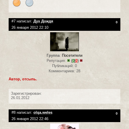
#7 написал:
Дух Дождя
0
26 января 2012 22:10
Группа
:
Посетители
Репутация:
(
0
|
0
)
Публикаций: 0
Комментариев: 28
Автор, отсыпь.
Зарегистрирован:
26.01.2012
#8 написал:
olqa.weles
0
26 января 2012 22:46