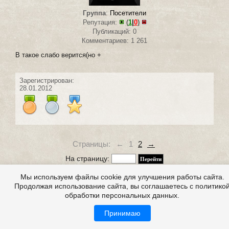
Группа
:
Посетители
Репутация:
(
1
|
0
)
Публикаций: 0
Комментариев: 1 261
В такое слабо верится(но +
Зарегистрирован:
28.01.2012
Страницы:
←
1
2
→
На страницу:
Посетители, находящиеся в группе
Гости
, не могут
Мы используем файлы cookie для улучшения работы сайта.
оставлять комментарии к данной публикации.
Продолжая использование сайта, вы соглашаетесь с политико
обработки персональных данных.
Принимаю