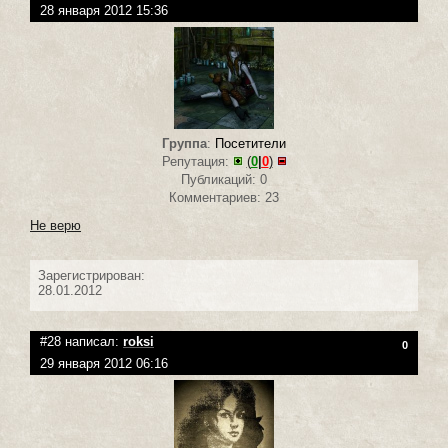
28 января 2012 15:36
Группа
:
Посетители
Репутация:
(
0
|
0
)
Публикаций: 0
Комментариев: 23
Не верю
Зарегистрирован:
28.01.2012
#28 написал:
roksi
0
29 января 2012 06:16