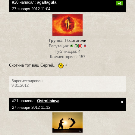
#20 написал:
agalfagula
+1
27 января 2012 11:04
Группа
:
Посетители
Репутация:
(
0
|
0
)
Публикаций: 4
Комментариев: 157
Скотина тот ваш Сергей...
+
Зарегистрирован:
9.01.2012
#21 написал:
Ostrolistaya
0
27 января 2012 11:12