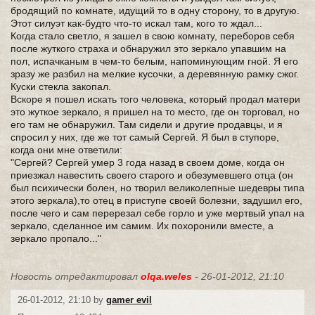
бродящий по комнате, идущий то в одну сторону, то в другую.
Этот силуэт как-будто что-то искал там, кого то ждал...
Когда стало светло, я зашел в свою комнату, переборов себя
после жуткого страха и обнаружил это зеркало упавшим на
пол, испачканым в чем-то белым, напоминующим гной. Я его
зразу же разбил на мелкие кусочки, а деревянную рамку сжог.
Куски стекла закопал.
Вскоре я пошел искать того человека, который продал матери
это жуткое зеркало, я пришел на то место, где он торговал, но
его там не обнаружил. Там сидели и другие продавцы, и я
спросил у них, где же тот самый Сергей. Я был в ступоре,
когда они мне ответили:
"Сергей? Сергей умер 3 года назад в своем доме, когда он
приезжал навестить своего старого и обезумевшего отца (он
был психически болен, но творил великолепные шедевры типа
этого зеркала),то отец в приступе своей болезни, задушил его,
после чего и сам перерезал себе горло и уже мертвый упал на
зеркало, сделанное им самим. Их похоронили вместе, а
зеркало пропало..."
Новость отредактировал
olqa.weles
- 26-01-2012, 21:10
26-01-2012, 21:10 by
gamer evil