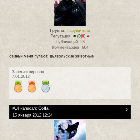
Группа
:
Нарушители
Репутация:
(
0
|
0
)
Публикаций: 28
Комментариев: 604
свиньи меня пугают, дьявольские животные
Зарегистрирован:
7.01.2012
#14 написал:
Colla
0
15 января 2012 12:24