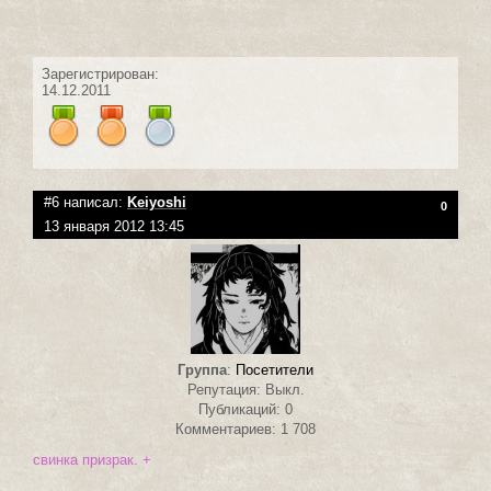
Зарегистрирован:
14.12.2011
#6 написал:
Keiyoshi
0
13 января 2012 13:45
Группа
:
Посетители
Репутация: Выкл.
Публикаций: 0
Комментариев: 1 708
свинка призрак. +