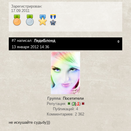
Зарегистрирован:
17.09.2011
#7 написал:
ЛедиБлонд
0
13 января 2012 14:36
Группа
:
Посетители
Репутация:
(
3
|
-1
)
Публикаций: 4
Комментариев: 2 362
не искушайте судьбу)))