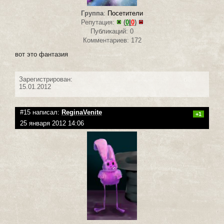
Группа
:
Посетители
Репутация:
(
0
|
0
)
Публикаций: 0
Комментариев: 172
вот это фантазия
Зарегистрирован:
15.01.2012
#15 написал:
ReginaVenite
+1
25 января 2012 14:06