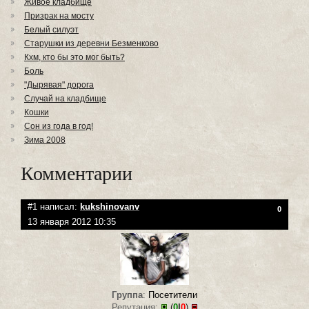
Живое кладбище
Призрак на мосту
Белый силуэт
Старушки из деревни Безменково
Кхм, кто бы это мог быть?
Боль
"Дырявая" дорога
Случай на кладбище
Кошки
Сон из года в год!
Зима 2008
Комментарии
#1 написал:
kukshinovanv
0
13 января 2012 10:35
Группа
:
Посетители
Репутация:
(
0
|
0
)