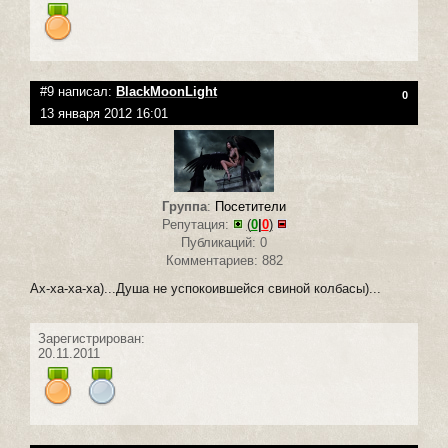
#9 написал:
BlackMoonLight
0
13 января 2012 16:01
Группа
:
Посетители
Репутация:
(
0
|
0
)
Публикаций: 0
Комментариев: 882
Ах-ха-ха-ха)...Душа не успокоившейся свиной колбасы)...
Зарегистрирован:
20.11.2011