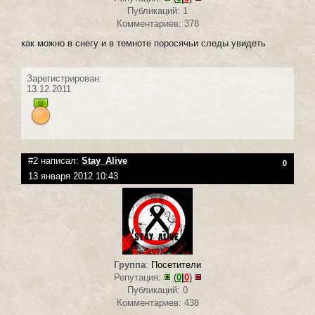
Публикаций: 1
Комментариев: 378
как можно в снегу и в темноте поросячьи следы увидеть
Зарегистрирован:
13.12.2011
#2 написал:
Stay_Alive
0
13 января 2012 10:43
Группа
:
Посетители
Репутация:
(
0
|
0
)
Публикаций: 0
Комментариев: 438