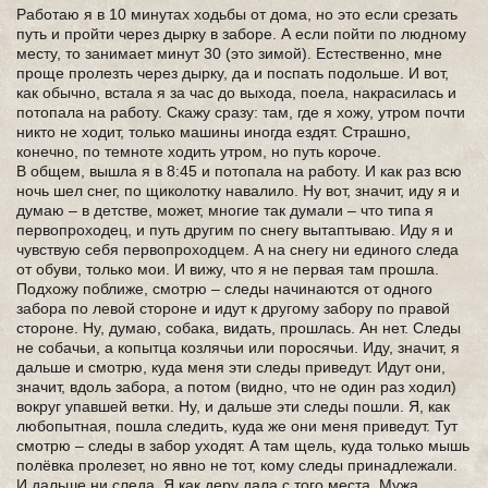
Работаю я в 10 минутах ходьбы от дома, но это если срезать
путь и пройти через дырку в заборе. А если пойти по людному
месту, то занимает минут 30 (это зимой). Естественно, мне
проще пролезть через дырку, да и поспать подольше. И вот,
как обычно, встала я за час до выхода, поела, накрасилась и
потопала на работу. Скажу сразу: там, где я хожу, утром почти
никто не ходит, только машины иногда ездят. Страшно,
конечно, по темноте ходить утром, но путь короче.
В общем, вышла я в 8:45 и потопала на работу. И как раз всю
ночь шел снег, по щиколотку навалило. Ну вот, значит, иду я и
думаю – в детстве, может, многие так думали – что типа я
первопроходец, и путь другим по снегу вытаптываю. Иду я и
чувствую себя первопроходцем. А на снегу ни единого следа
от обуви, только мои. И вижу, что я не первая там прошла.
Подхожу поближе, смотрю – следы начинаются от одного
забора по левой стороне и идут к другому забору по правой
стороне. Ну, думаю, собака, видать, прошлась. Ан нет. Следы
не собачьи, а копытца козлячьи или поросячьи. Иду, значит, я
дальше и смотрю, куда меня эти следы приведут. Идут они,
значит, вдоль забора, а потом (видно, что не один раз ходил)
вокруг упавшей ветки. Ну, и дальше эти следы пошли. Я, как
любопытная, пошла следить, куда же они меня приведут. Тут
смотрю – следы в забор уходят. А там щель, куда только мышь
полёвка пролезет, но явно не тот, кому следы принадлежали.
И дальше ни следа. Я как деру дала с того места. Мужа