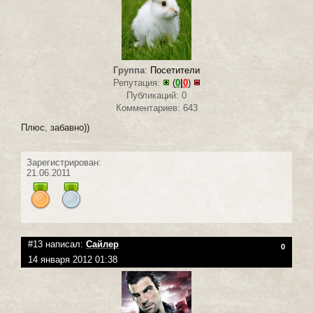
Группа
:
Посетители
Репутация:
(
0
|
0
)
Публикаций: 0
Комментариев: 643
Плюс, забавно))
Зарегистрирован:
21.06.2011
#13 написал:
Сайлер
0
14 января 2012 01:38