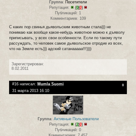
Группа
:
Посетители
Репутация:
(
0
|
0
)
Публикаций: 1
Комментариев: 109
С каких пор свинья дьявольским животным стала))) не
понимаю как вообще какое-нибудь животное можно к дъяволу
приписывать, у всех свои особенности. Если по такому пути
рассуждать, то человек самое дьявольское отродие из всех,
что на Земле есть))) адский сатанааааа!!!))))
Зарегистрирован:
8.02.2011
#16 написал:
Mumla Suomi
0
31 марта 2013 16:10
Группа
:
Активные Пользователи
Репутация:
(
2
|
0
)
Публикаций: 0
Комментариев: 7 457