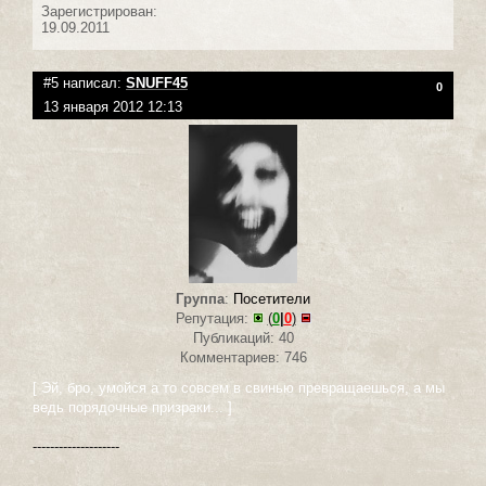
Зарегистрирован:
19.09.2011
#5 написал:
SNUFF45
0
13 января 2012 12:13
Группа
:
Посетители
Репутация:
(
0
|
0
)
Публикаций: 40
Комментариев: 746
[ Эй, бро, умойся а то совсем в свинью превращаешься, а мы
ведь порядочные призраки... ]
--------------------