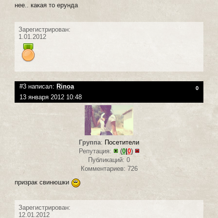
нее.. какая то ерунда
Зарегистрирован:
1.01.2012
#3 написал:
Rinoa
0
13 января 2012 10:48
Группа
:
Посетители
Репутация:
(
0
|
0
)
Публикаций: 0
Комментариев: 726
призрак свинюшки
Зарегистрирован:
12.01.2012