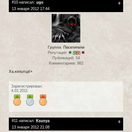
#10 написал:
ugo
0
13 января 2012 17:44
Группа
:
Посетители
Репутация:
(
0
|
0
)
Публикаций: 54
Комментариев: 982
Ха,копытца!+
Зарегистрирован:
4.01.2011
#11 написал:
Ksunya
0
13 января 2012 21:08