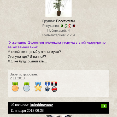
Группа
:
Посетители
Репутация:
(
0
|
0
)
Публикаций: 4
Комментариев: 2 254
"У женщины 2-хлетняя племяшка утонула в этой квартире по
ее косвенной вине"...
У какой женщины? у жены мужа?
Утонула где? В ванной?
ХЗ, не буду оценивать...
Зарегистрирован:
2.11.2010
#9 написал:
kukshinovanv
+1
11 января 2012 06:38