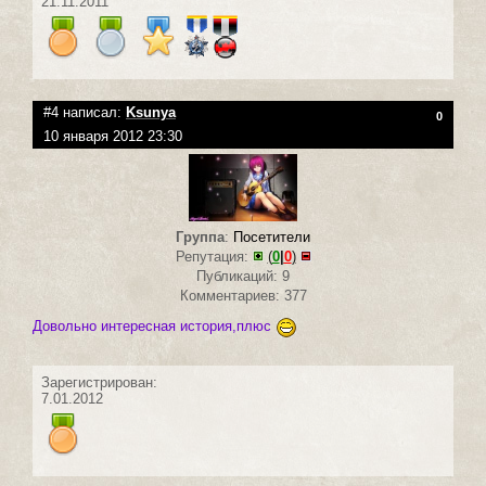
21.11.2011
#4 написал:
Ksunya
0
10 января 2012 23:30
Группа
:
Посетители
Репутация:
(
0
|
0
)
Публикаций: 9
Комментариев: 377
Довольно интересная история,плюс
Зарегистрирован:
7.01.2012