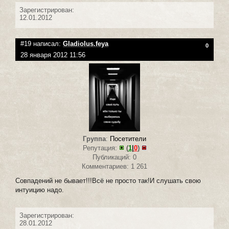
Зарегистрирован:
12.01.2012
#19 написал:
Gladiolus.feya
0
28 января 2012 11:56
Группа
:
Посетители
Репутация:
(
1
|
0
)
Публикаций: 0
Комментариев: 1 261
Совпадений не бывает!!!Всё не просто так!И слушать свою
интуицию надо.
Зарегистрирован:
28.01.2012