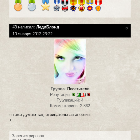
#3 написал:
ЛедиБлонд
0
10 января 2012 23:22
Группа
:
Посетители
Репутация:
(
3
|
-1
)
Публикаций: 4
Комментариев: 2 362
я тоже думаю так, отрицательная энергия.
+
Зарегистрирован: