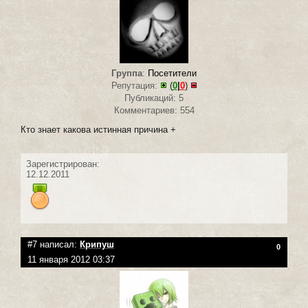
Группа
:
Посетители
Репутация:
(
0
|
0
)
Публикаций: 5
Комментариев: 554
Кто знает какова истинная причина +
Зарегистрирован:
12.12.2011
#7 написал:
Крипуш
0
11 января 2012 03:37