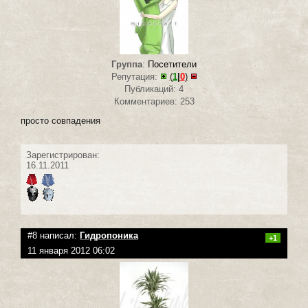
Группа
:
Посетители
Репутация:
(
1
|
0
)
Публикаций: 4
Комментариев: 253
просто совпадения
Зарегистрирован:
16.11.2011
#8 написал:
Гидропоника
+1
11 января 2012 06:02