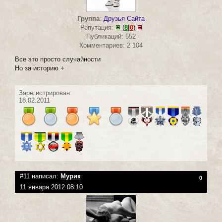
Группа
:
Друзья Сайта
Репутация:
(
8
|
0
)
Публикаций: 552
Комментариев: 2 104
Все это просто случайности
Но за историю +
Зарегистрирован:
18.02.2011
#11 написал:
Мурик
0
11 января 2012 08:10