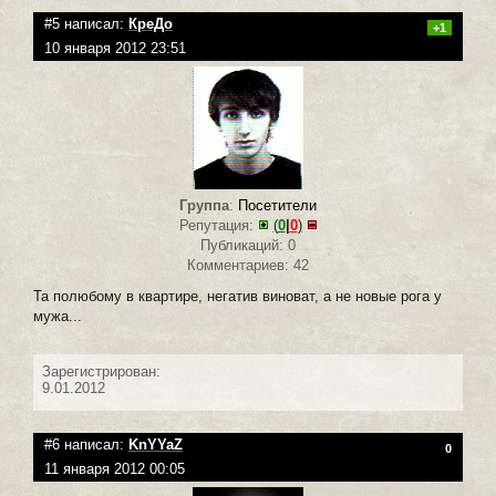
#5 написал:
КреДо
+1
10 января 2012 23:51
Группа
:
Посетители
Репутация:
(
0
|
0
)
Публикаций: 0
Комментариев: 42
Та полюбому в квартире, негатив виноват, а не новые рога у
мужа...
Зарегистрирован:
9.01.2012
#6 написал:
KnYYaZ
0
11 января 2012 00:05