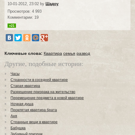
10-01-2012, 23:02 by
Шадоу
Просмотров: 4 993
Комментарии: 19
+21
Ключевые слова:
Квартира
семья
развод
Другие, подобные истории:
Часы
Странности в соседней квартире
Старая квартира
Разрешение призрака на жительство
Перемещение предмета в новой квартире
Ночная душа
Проклятая квартира брата
Аня
Странные вещи в квартире
Бабушка
Забавный призрак