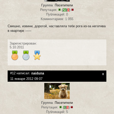
Группа
:
Посетители
Репутация:
(
25
|
0
)
Публикаций: 0
Комментариев: 1 055
Смешно, извини, дорогой, наставляла тебе рога из-за негатива
в квартире ------
Зарегистрирован:
5.10.2011
#12 написал:
naiduna
0
11 января 2012 09:07
Группа
:
Посетители
Репутация:
(
0
|
0
)
Публикаций: 5