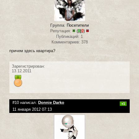
Группа
:
Посетители
Репутация:
(
0
|
0
)
Публикаций: 1
Комментариев: 378
причем здесь квартира?
Зарегистрирован:
13.12.2011
#10 написал:
Donnie Darko
+1
11 января 2012 07:13