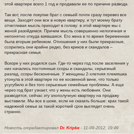
этой квартире всего 1 год и продавали ее по причине развода.
Так вот, после покупки брат с семьей почти сразу перевез все
вещи. Заходят они все в новую квартиру, и тут моему брату
отчетливая мысль приходит в голову: в этой квартире мы с
женой разойдемся. Причем мысль совершенно нелогичная и
непонятно откуда взявшаяся. Его жена в то время беременная
была вторым ребенком. Отношения у них были прекрасные,
ссорились они крайне редко, без криков и скандалов –
прекрасная семья.
Вскоре у них родился сын. Где-то через год после заселения у
них начались постоянные ссоры и скандалы, серьезный
разлад, ссоры бесконечные. У женщины 2-хлетняя племяшка
утонула в этой квартире по ее косвенной вине, что только
усугубило и без того серьезные семейные проблемы. А еще
через год брат узнает, что у жены есть любовник. Они
разводятся, сейчас эту злополучную квартиру на продажу
выставили. Мы все в шоке, если не сказать больше: крах такой
надежной семьи за такой короткий срок выглядит очень
странно.
Новость отредактировал
Dr. Kripke
- 11-09-2012, 19:49