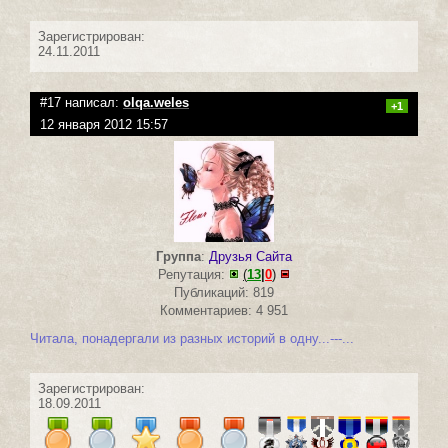
Зарегистрирован:
24.11.2011
#17 написал:
olqa.weles
+1
12 января 2012 15:57
Группа
:
Друзья Сайта
Репутация:
(
13
|
0
)
Публикаций: 819
Комментариев: 4 951
Читала, понадергали из разных историй в одну...---...
Зарегистрирован:
18.09.2011