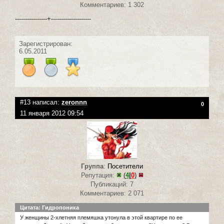
Комментариев: 1 302
----------------+--------------------
Зарегистрирован:
6.05.2011
#13 написал:
zeronnn
0
11 января 2012 09:54
Группа
:
Посетители
Репутация:
(
4
|
0
)
Публикаций: 7
Комментариев: 2 071
Цитата: Гидропоника
У женщины 2-хлетняя племяшка утонула в этой квартире по ее