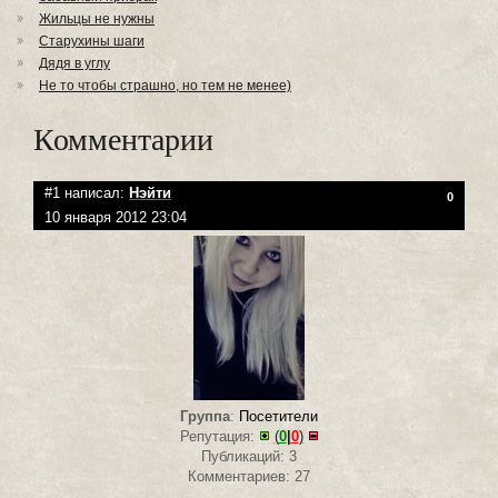
Жильцы не нужны
Старухины шаги
Дядя в углу
Не то чтобы страшно, но тем не менее)
Комментарии
#1 написал:
Нэйти
0
10 января 2012 23:04
Группа
:
Посетители
Репутация:
(
0
|
0
)
Публикаций: 3
Комментариев: 27