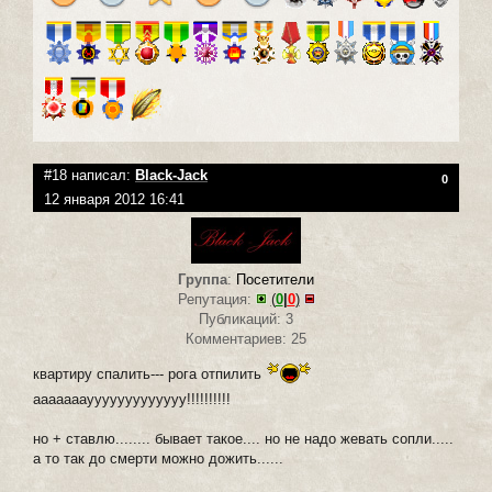
#18 написал:
Black-Jack
0
12 января 2012 16:41
Группа
:
Посетители
Репутация:
(
0
|
0
)
Публикаций: 3
Комментариев: 25
квартиру спалить--- рога отпилить
аааааааууууууууууууу!!!!!!!!!!
но + ставлю........ бывает такое.... но не надо жевать сопли.....
а то так до смерти можно дожить......