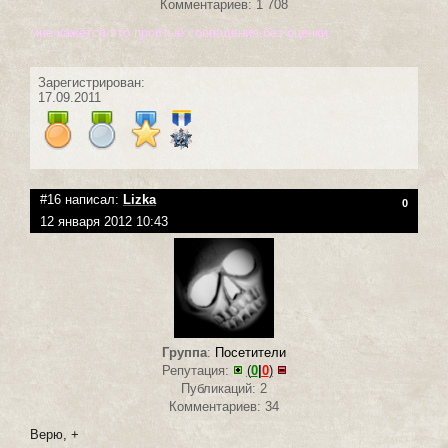
Комментариев: 1 708
мне кажется это простые совпадения,без оценки.
Зарегистрирован:
17.09.2011
#16 написал:
Lizka
0
12 января 2012 10:43
Группа
:
Посетители
Репутация:
(
0
|
0
)
Публикаций: 2
Комментариев: 34
Верю, +