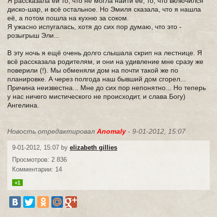
Я рассказала ей то, что не могла найти её, то, что включился
диско-шар, и всё остальное. Но Эмиля сказала, что я нашла
её, а потом пошла на кухню за соком.
Я ужасно испугалась, хотя до сих пор думаю, что это -
розыгрыш Эли...
В эту ночь я ещё очень долго слышала скрип на лестнице. Я
всё рассказала родителям, и они на удивление мне сразу же
поверили (!). Мы обменяли дом на почти такой же по
планировке. А через полгода наш бывший дом сгорел...
Причина неизвестна... Мне до сих пор непонятно... Но теперь
у нас ничего мистического не происходит, и слава Богу)
Ангелина.
Новость отредактировал
Anomaly
- 9-01-2012, 15:07
9-01-2012, 15:07 by
elizabeth gillies
Просмотров: 2 836
Комментарии: 14
+1