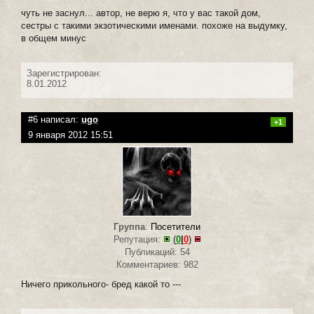
чуть не заснул... автор, не верю я, что у вас такой дом,
сестры с такими экзотическими именами. похоже на выдумку,
в общем минус
Зарегистрирован:
8.01.2012
#6 написал:
ugo
+1
9 января 2012 15:51
Группа
:
Посетители
Репутация:
(
0
|
0
)
Публикаций: 54
Комментариев: 982
Ничего прикольного- бред какой то ---