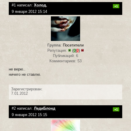
#1 написал:
Холод.
+1
9 января 2012 15:14
Группа
:
Посетители
Репутация:
(
0
|
0
)
Публикаций: 6
Комментариев: 53
не верю..
ничего не ставлю.
Зарегистрирован:
7.01.2012
#2 написал:
ЛедиБлонд
+1
9 января 2012 15:15