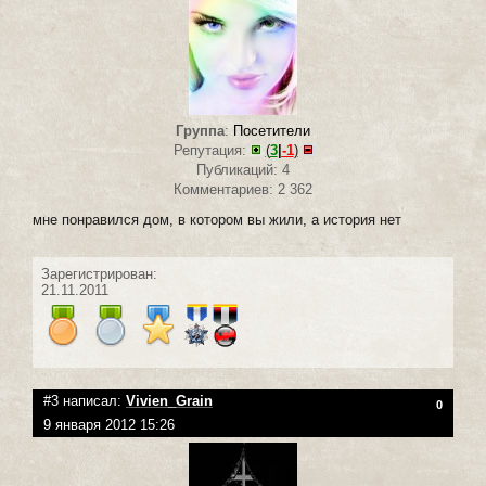
Группа
:
Посетители
Репутация:
(
3
|
-1
)
Публикаций: 4
Комментариев: 2 362
мне понравился дом, в котором вы жили, а история нет
Зарегистрирован:
21.11.2011
#3 написал:
Vivien_Grain
0
9 января 2012 15:26