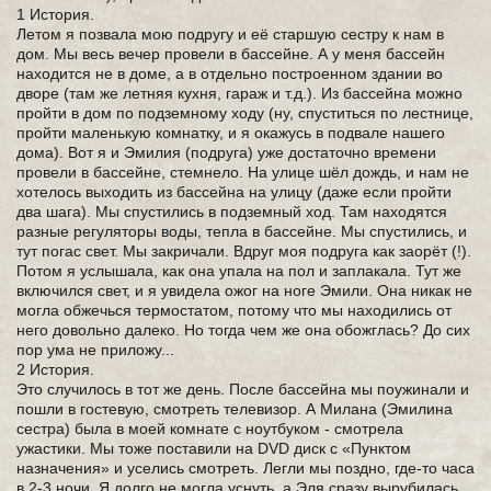
1 История.
Летом я позвала мою подругу и её старшую сестру к нам в
дом. Мы весь вечер провели в бассейне. А у меня бассейн
находится не в доме, а в отдельно построенном здании во
дворе (там же летняя кухня, гараж и т.д.). Из бассейна можно
пройти в дом по подземному ходу (ну, спуститься по лестнице,
пройти маленькую комнатку, и я окажусь в подвале нашего
дома). Вот я и Эмилия (подруга) уже достаточно времени
провели в бассейне, стемнело. На улице шёл дождь, и нам не
хотелось выходить из бассейна на улицу (даже если пройти
два шага). Мы спустились в подземный ход. Там находятся
разные регуляторы воды, тепла в бассейне. Мы спустились, и
тут погас свет. Мы закричали. Вдруг моя подруга как заорёт (!).
Потом я услышала, как она упала на пол и заплакала. Тут же
включился свет, и я увидела ожог на ноге Эмили. Она никак не
могла обжечься термостатом, потому что мы находились от
него довольно далеко. Но тогда чем же она обожглась? До сих
пор ума не приложу...
2 История.
Это случилось в тот же день. После бассейна мы поужинали и
пошли в гостевую, смотреть телевизор. А Милана (Эмилина
сестра) была в моей комнате с ноутбуком - смотрела
ужастики. Мы тоже поставили на DVD диск с «Пунктом
назначения» и уселись смотреть. Легли мы поздно, где-то часа
в 2-3 ночи. Я долго не могла уснуть, а Эля сразу вырубилась.