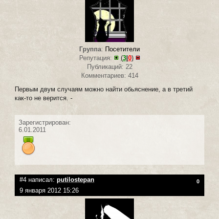
Группа
:
Посетители
Репутация:
(
3
|
0
)
Публикаций: 22
Комментариев: 414
Первым двум случаям можно найти обьяснение, а в третий
как-то не верится. -
Зарегистрирован:
6.01.2011
#4 написал:
putilostepan
0
9 января 2012 15:26