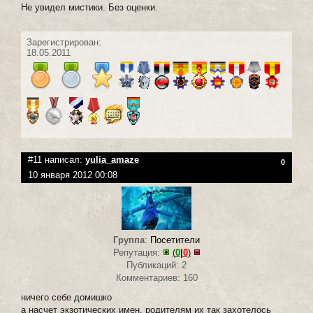
Не увидел мистики. Без оценки.
Зарегистрирован:
18.05.2011
#11 написал:
yulia_amaze
0
10 января 2012 00:08
Группа
:
Посетители
Репутация:
(
0
|
0
)
Публикаций: 2
Комментариев: 160
ничего себе домишко
а насчет экзотических имен, родителям их так захотелось