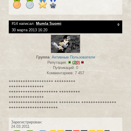
#14 написал:
Mumla Suomi
0
30 марта 2013 16:20
Группа
:
Активные Пользователи
Репутация:
(
2
|
0
)
Публикаций: 0
Комментариев: 7 457
+++++++++++++++++++ +++++++++
+++++++++++++++
+++++++++++++++++++++ +++++++++
+++++++++++++++
+++++++++++++++++++++ +++++++++ +++++++++++++++
+++++++++++++++++++++
Зарегистрирован:
24.03.2011