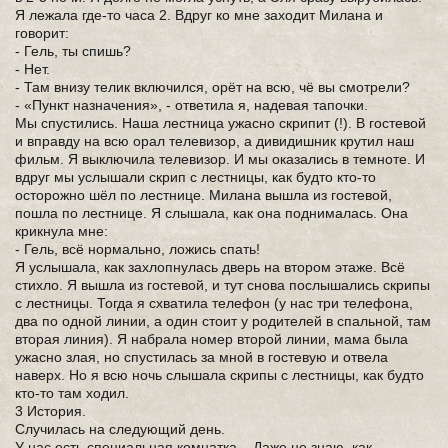
Я лежала где-то часа 2. Вдруг ко мне заходит Милана и
говорит:
- Гель, ты спишь?
- Нет.
- Там внизу телик включился, орёт на всю, чё вы смотрели?
- «Пункт назначения», - ответила я, надевая тапочки.
Мы спустились. Наша лестница ужасно скрипит (!). В гостевой
и вправду на всю орал телевизор, а дивидишник крутил наш
фильм. Я выключила телевизор. И мы оказались в темноте. И
вдруг мы услышали скрип с лестницы, как будто кто-то
осторожно шёл по лестнице. Милана вышла из гостевой,
пошла по лестнице. Я слышала, как она поднималась. Она
крикнула мне:
- Гель, всё нормально, ложись спать!
Я услышала, как захлопнулась дверь на втором этаже. Всё
стихло. Я вышла из гостевой, и тут снова послышались скрипы
с лестницы. Тогда я схватила телефон (у нас три телефона,
два по одной линии, а один стоит у родителей в спальной, там
вторая линия). Я набрала номер второй линии, мама была
ужасно злая, но спустилась за мной в гостевую и отвела
наверх. Но я всю ночь слышала скрипы с лестницы, как будто
кто-то там ходил.
3 История.
Случилась на следующий день.
У нас есть специальная комнатка... Даже не знаю, как