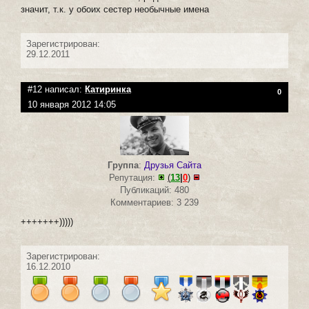
значит, т.к. у обоих сестер необычные имена
Зарегистрирован:
29.12.2011
#12 написал:
Катиринка
0
10 января 2012 14:05
Группа
:
Друзья Сайта
Репутация:
(
13
|
0
)
Публикаций: 480
Комментариев: 3 239
+++++++)))))
Зарегистрирован:
16.12.2010