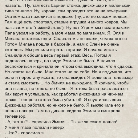
назвать... Ну, там есть барная стойка, диско-шар и маленький
типа танцпол. Ну, короче, там проходят все наши вечеринки.
Эта комната находится в подвале (ну, это не совсем подвал.
Там ещё есть спортзал, старые игрушки и много ковров. Мы
называем его "нижний этаж"). Ну вот. Утром мы позавтракали.
Папа уехал на работу, а моя мама по магазинам. Я, Эля и
Милана остались одни. Сначала мы не знали, чем заняться.
Потом Милана пошла в бассейн, а нам с Элей не очень
хотелось. Мы решили играть в прятки. Я начала искать.
Сначала я обошла весь первый этаж. Весь. Потом я
поднялась наверх, но нигде Эмили не было. Я начала
беспокоиться и кричала ей, чтобы она выходила, что я сдаюсь.
Но ответа не было. Мне стало не по себе. Но я подумала, что
если я перестану искать, то она выйдет. Я включила телевизор
и стала смотреть... Но Эмиля не выходила. Я кричала, чтобы
она вышла, но ответа не было...Я готова была расплакаться.
Как вдруг я услышала, как сработал диско-шар на нижнем
этаже. Теперь я готова была убить её! Я спустилась вниз.
Диско-шар работал, но никого не было. Я выключила его и
пошла наверх. Там на диване сидела Эмиля и смотрела
телевизор.
- А, это ты? - спросила Эмиля. - Ты же за соком пошла!
У меня глаза полезли наверх!
- Что? - спросила я.