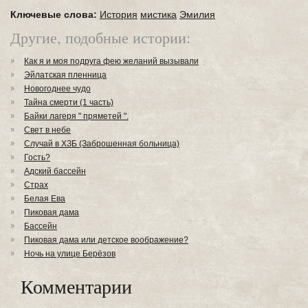
Ключевые слова:
История
мистика
Эмилия
Другие, подобные истории:
Как я и моя подруга фею желаний вызывали
Эйлатская пленница
Новогоднее чудо
Тайна смерти (1 часть)
Байки лагеря " пряметей ".
Свет в небе
Случай в ХЗБ (Заброшенная больница)
Гость?
Адский бассейн
Страх
Белая Ева
Пиковая дама
Бассейн
Пиковая дама или детское воображение?
Ночь на улице Берёзов
Комментарии