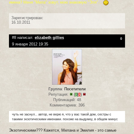
имена? Меня "Мила" зовут, мою знакомую "Эля"...
Зарегистрирован:
16.10.2011
#8 написал:
elizabeth gillies
0
9 января 2012 19:35
Группа
:
Посетители
Репутация:
(
0
|
0
)
Публикаций: 48
Комментариев: 396
чуть не заснул... автор, не верю я, что у вас такой дом, сестры с
такими экзотическими именами. похоже на выдумку, в общем минус
Экзотическими??? Кажется, Милана и Эмилия - это самые