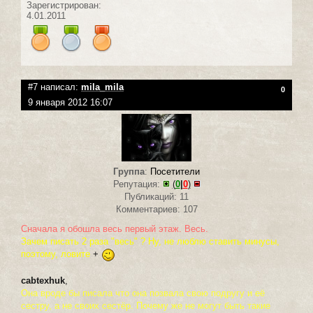
Зарегистрирован:
4.01.2011
#7 написал:
mila_mila
0
9 января 2012 16:07
Группа
:
Посетители
Репутация:
(
0
|
0
)
Публикаций: 11
Комментариев: 107
Сначала я обошла весь первый этаж. Весь.
Зачем писать 2 раза "весь" ? Ну, не люблю ставить минусы,
поэтому, ловите
+
cabtexhuk
,
Она вроде бы писала что она позвала свою подругу и её
сестру, а не своих сестёр. Почему же не могут быть такие