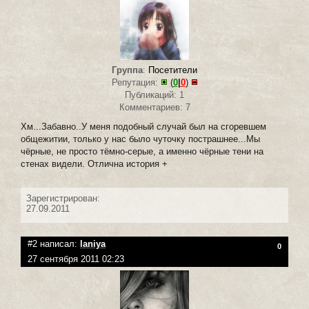
Группа
:
Посетители
Репутация:
(
0
|
0
)
Публикаций: 1
Комментариев: 7
Хм...Забавно..У меня подобный случай был на сгоревшем
общежитии, только у нас было чуточку пострашнее...Мы
чёрные, не просто тёмно-серые, а именно чёрные тени на
стенах видели. Отлична история +
Зарегистрирован:
27.09.2011
#2 написал:
laniya
0
27 сентября 2011 02:23