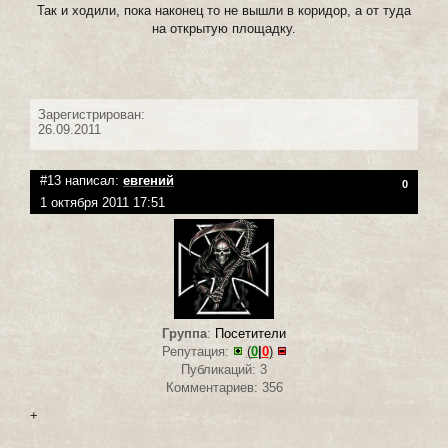
Так и ходили, пока наконец то не вышли в коридор, а от туда
на открытую площадку.
Зарегистрирован:
26.09.2011
#13 написал:
евгений
0
1 октября 2011 17:51
Группа
:
Посетители
Репутация:
(
0
|
0
)
Публикаций: 3
Комментариев: 356
+