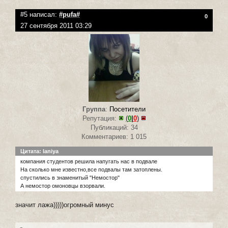
#5 написал:
#pufa#
0
27 сентября 2011 03:29
Группа
:
Посетители
Репутация:
(
0
|
0
)
Публикаций: 34
Комментариев: 1 015
Цитата: laniya
компания студентов решила напугать нас в подвале
На сколько мне известно,все подвалы там затоплены.
спустились в знаменитый "Немостор"
А немостор омоновцы взорвали.
значит лажа)))))огромный минус