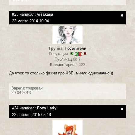
#23 написал:
visakasa
0
22 марта 2014 10:04
Группа
:
Посетители
Репутация:
(
0
|
0
)
Публикаций: 7
Комментариев: 122
Да чтож то столько фигни про ХЗБ, минус однозначно:))
Зарегистрирован:
29.04.2013
#24 написал:
Foxy Lady
0
22 апреля 2015 05:18