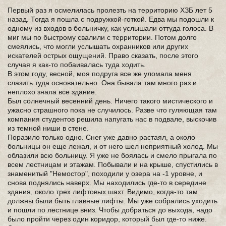
Первый раз я осмелилась пролезть на территорию ХЗБ лет 5
назад. Тогда я пошла с подружкой-готкой. Едва мы подошли к
одному из входов в больничку, как услышали оттуда голоса. В
миг мы по быстрому свалили с территории. Потом долго
смеялись, что могли услышать охранников или других
искателей острых ощущений. Право сказать, после этого
случая я как-то побаивалась туда ходить.
В этом году, весной, моя подруга все же уломала меня
слазить туда основательно. Она бывала там много раз и
неплохо знала все здание.
Был солнечный весенний день. Ничего такого мистического и
ужасно страшного пока не случилось. Разве что гуляющая там
компания студентов решила напугать нас в подвале, выскочив
из темной ниши в стене.
Поразило только одно. Снег уже давно растаял, а около
больницы он еще лежал, и от него шел неприятный холод. Мы
облазили всю больницу. Я уже не боялась и смело прыгала по
всем лестницам и этажам. Побывали и на крыше, спустились в
знаменитый "Немостор", походили у озера на -1 уровне, и
снова поднялись наверх. Mы находились где-то в середине
здания, oколо трех лифтовых шахт. Видимо, когда-то там
должны были быть главные лифты. Мы уже собрались уходить
и пошли по лестнице вниз. Чтобы добраться до выхода, надо
было пройти через один коридор, который был где-то ниже.