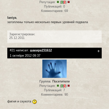
Репутация:
(
0
|
0
)
Публикаций: 0
Комментариев: 69
laniya
,
затоплены только несколько первых уровней подвала
Зарегистрирован:
25.12.2011
#21 написал:
шакира151612
0
1 октября 2012 09:37
Группа
:
Посетители
Репутация:
(
0
|
0
)
Публикаций: 7
Комментариев: 90
фигня и скукота