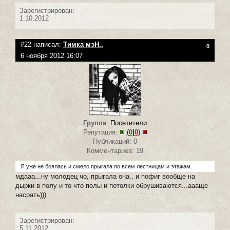
Зарегистрирован:
1.10.2012
#22 написал:
Тимка мэН..
0
6 ноября 2012 16:07
Группа
:
Посетители
Репутация:
(
0
|
0
)
Публикаций: 0
Комментариев: 19
Я уже не боялась и смело прыгала по всем лестницам и этажам.
мдааа...ну молодец чо, прыгала она.. и пофиг вообще на
дырки в полу и то что полы и потолки обрушиваются...аааще
насрать)))
Зарегистрирован:
5.11.2012