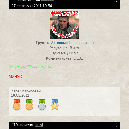
0
27 сентября 2011 10:54
Группа
:
Активные Пользователи
Репутация: Выкл.
Публикаций: 52
Комментариев: 1 131
Ох уж эта "Ховринка" !...
МИНУС
Зарегистрирован:
19.03.2011
#10 написал:
kusi
0