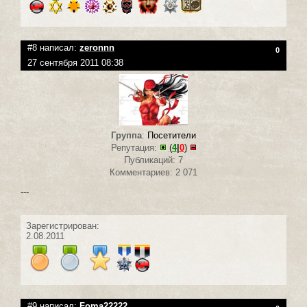
#8 написал:
zeronnn
0
27 сентября 2011 08:38
Группа
:
Посетители
Репутация:
(
4
|
0
)
Публикаций: 7
Комментариев: 2 071
---
Зарегистрирован:
2.08.2011
#9 написал:
Foma22222