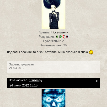
Группа
:
Посетители
Репутация:
(
0
|
0
)
Публикаций: 2
Комментариев: 36
подвалы вообще-то в хзб затоплены на сколько я знаю
Зарегистрирован:
21.03.2012
#19 написал:
Swompy
0
24 июня 2012 13:15