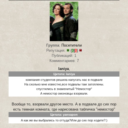
Группа
:
Посетители
Репутация:
(
0
|
0
)
Публикаций: 1
Комментариев: 7
laniya
,
Цитата: laniya
компания студентов решила напугать нас в подвале
На сколько мне известно,все подвалы там затоплены.
спустились в знаменитый "Немостор"
А немостор омоновцы взорвали.
Вообще то, взорвали другое место. А в подвале до сих пор
есть темная комната, где нарисована табличка "немостор"
Цитата: yanvapon
А как же вы выбрались то оттуда?Или до сих пор ходите?:)