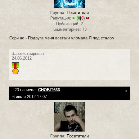
Группа
:
Посетители
Репутация:
(
0
|
0
)
Публикаций: 2
Комментариев: 73
Сори но - Подруга меня всетаки уломала Я под сталом
Зарегистрирован:
24.06.2012
#20 написал:
CHOBIT666
0
6 июля 2012 17:07
Группа
:
Посетители