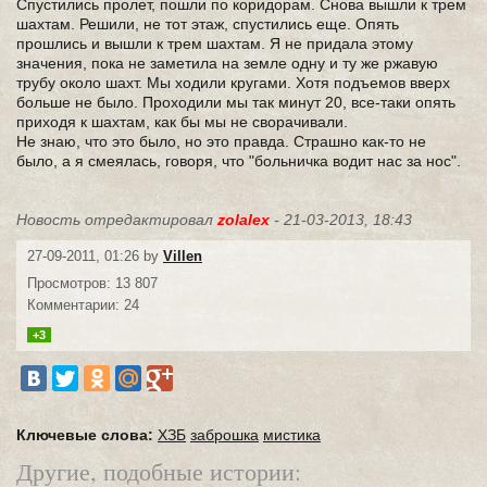
Спустились пролет, пошли по коридорам. Снова вышли к трем
шахтам. Решили, не тот этаж, спустились еще. Опять
прошлись и вышли к трем шахтам. Я не придала этому
значения, пока не заметила на земле одну и ту же ржавую
трубу около шахт. Мы ходили кругами. Хотя подъемов вверх
больше не было. Проходили мы так минут 20, все-таки опять
приходя к шахтам, как бы мы не сворачивали.
Не знаю, что это было, но это правда. Страшно как-то не
было, а я смеялась, говоря, что "больничка водит нас за нос".
Новость отредактировал
zolalex
- 21-03-2013, 18:43
27-09-2011, 01:26 by
Villen
Просмотров: 13 807
Комментарии: 24
+3
Ключевые слова:
ХЗБ
заброшка
мистика
Другие, подобные истории: