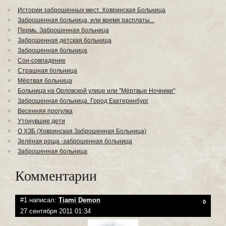
Истории заброшенных мест. Ховринская Больница
Заброшенная больница, или время расплаты...
Пермь. Заброшенная больница
Заброшенная детская больница
Заброшенная больница
Сон-совпадение
Страшная больница
Мёртвая больница
Больница на Орловской улице или "Мёртвые Ночники"
Заброшенная больница. Город Екатеринбург
Весенняя прогулка
Утонувшие дети
О ХЗБ (Ховринская Заброшенная Больница)
Зелёная роща -заброшенная больница
Заброшенная больница
Комментарии
#1 написал:
Tiami Demon
0
27 сентября 2011 01:34