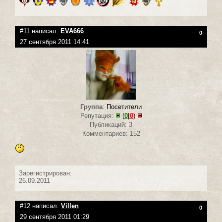
#11 написал:
EVA666
0
27 сентября 2011 14:41
Группа
:
Посетители
Репутация:
(
0
|
0
)
Публикаций: 3
Комментариев: 152
Зарегистрирован:
26.09.2011
#12 написал:
Villen
0
29 сентября 2011 01:29