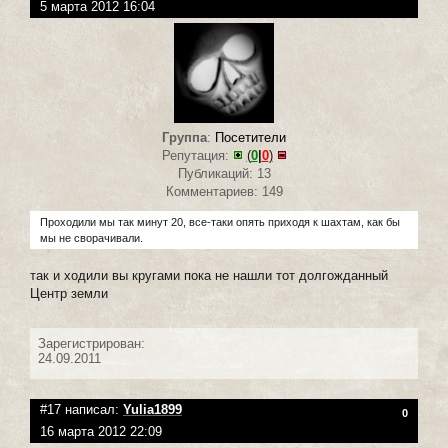
5 марта 2012 16:04
Группа
:
Посетители
Репутация:
(
0
|
0
)
Публикаций: 13
Комментариев: 149
Проходили мы так минут 20, все-таки опять приходя к шахтам, как бы
мы не сворачивали.
так и ходили вы кругами пока не нашли тот долгожданный
Центр земли
Зарегистрирован:
24.09.2011
#17 написал:
Yulia1899
0
16 марта 2012 22:09