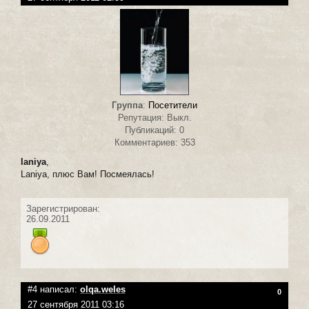
Группа
:
Посетители
Репутация: Выкл.
Публикаций: 0
Комментариев: 353
laniya
,
Laniya, плюс Вам! Посмеялась!
Зарегистрирован:
26.09.2011
#4 написал:
olqa.weles
0
27 сентября 2011 03:16