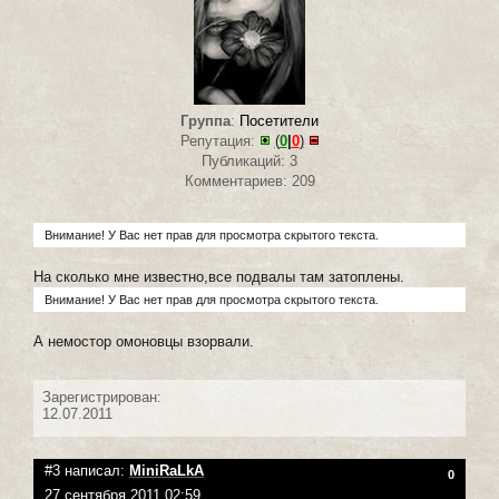
Группа
:
Посетители
Репутация:
(
0
|
0
)
Публикаций: 3
Комментариев: 209
Внимание! У Вас нет прав для просмотра скрытого текста.
На сколько мне известно,все подвалы там затоплены.
Внимание! У Вас нет прав для просмотра скрытого текста.
А немостор омоновцы взорвали.
Зарегистрирован:
12.07.2011
#3 написал:
MiniRaLkA
0
27 сентября 2011 02:59