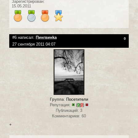
Зарегистрирован:
15.05.2011
#6 написал:
Пингвинka
0
27 сентября 2011 04:07
Группа
:
Посетители
Репутация:
(
0
|
0
)
Публикаций: 3
Комментариев: 60
+