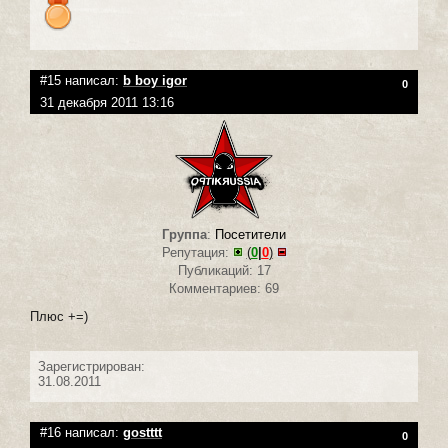
#15 написал:
b boy igor
0
31 декабря 2011 13:16
Группа
:
Посетители
Репутация:
(
0
|
0
)
Публикаций: 17
Комментариев: 69
Плюс +=)
Зарегистрирован:
31.08.2011
#16 написал:
gostttt
0