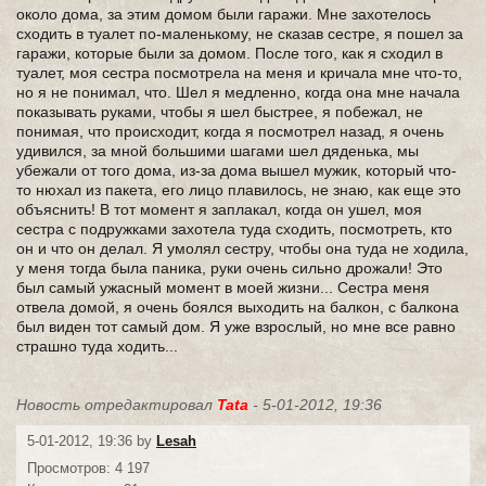
около дома, за этим домом были гаражи. Мне захотелось
сходить в туалет по-маленькому, не сказав сестре, я пошел за
гаражи, которые были за домом. После того, как я сходил в
туалет, моя сестра посмотрела на меня и кричала мне что-то,
но я не понимал, что. Шел я медленно, когда она мне начала
показывать руками, чтобы я шел быстрее, я побежал, не
понимая, что происходит, когда я посмотрел назад, я очень
удивился, за мной большими шагами шел дяденька, мы
убежали от того дома, из-за дома вышел мужик, который что-
то нюхал из пакета, его лицо плавилось, не знаю, как еще это
объяснить! В тот момент я заплакал, когда он ушел, моя
сестра с подружками захотела туда сходить, посмотреть, кто
он и что он делал. Я умолял сестру, чтобы она туда не ходила,
у меня тогда была паника, руки очень сильно дрожали! Это
был самый ужасный момент в моей жизни... Сестра меня
отвела домой, я очень боялся выходить на балкон, с балкона
был виден тот самый дом. Я уже взрослый, но мне все равно
страшно туда ходить...
Новость отредактировал
Tata
- 5-01-2012, 19:36
5-01-2012, 19:36 by
Lesah
Просмотров: 4 197