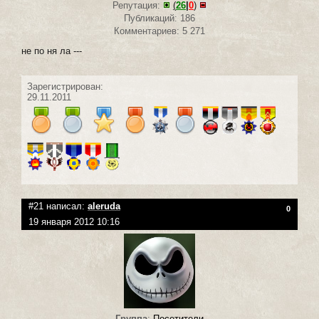
Репутация:
(
26
|
0
)
Публикаций: 186
Комментариев: 5 271
не по ня ла ---
Зарегистрирован:
29.11.2011
#21 написал:
aleruda
0
19 января 2012 10:16
Группа
:
Посетители