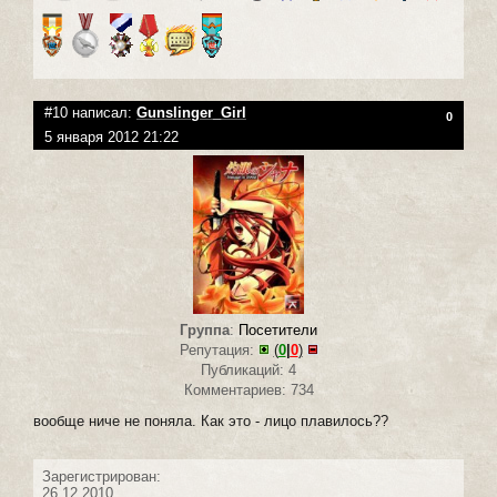
#10 написал:
Gunslinger_Girl
0
5 января 2012 21:22
Группа
:
Посетители
Репутация:
(
0
|
0
)
Публикаций: 4
Комментариев: 734
вообще ниче не поняла. Как это - лицо плавилось??
Зарегистрирован:
26.12.2010