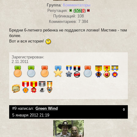
Группа
:
Комментаторы
Репутация:
(
656
|
0
)
Публикаций: 108
Комментариев: 7 384
Бредни 6-летнего ребенка не поддаются логике! Мистике - тем
более.
Вот и вся история!
Зарегистрирован:
2.11.2011
#9 написал:
Green Wind
0
5 января 2012 21:19