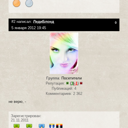
#2 написал:
ЛедиБлонд
0
5 января 2012 19:45
Группа
:
Посетители
Репутация:
(
3
|
-1
)
Публикаций: 4
Комментариев: 2 362
не верю, -
Зарегистрирован:
21.11.2011