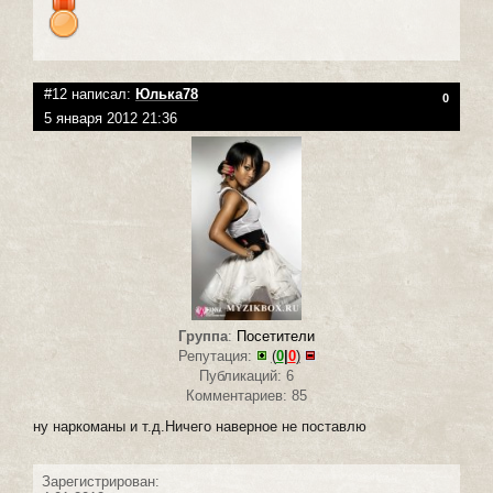
#12 написал:
Юлька78
0
5 января 2012 21:36
Группа
:
Посетители
Репутация:
(
0
|
0
)
Публикаций: 6
Комментариев: 85
ну наркоманы и т.д.Ничего наверное не поставлю
Зарегистрирован: