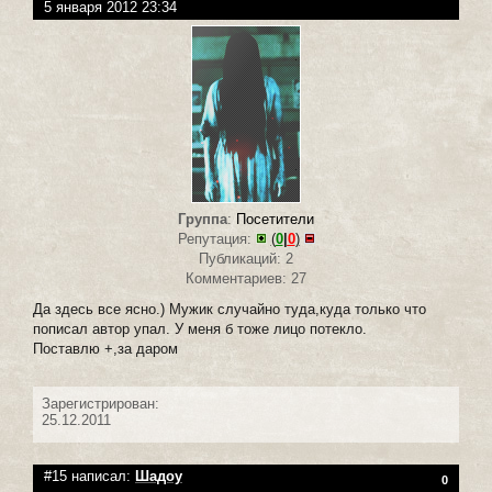
5 января 2012 23:34
Группа
:
Посетители
Репутация:
(
0
|
0
)
Публикаций: 2
Комментариев: 27
Да здесь все ясно.) Мужик случайно туда,куда только что
пописал автор упал. У меня б тоже лицо потекло.
Поставлю +,за даром
Зарегистрирован:
25.12.2011
#15 написал:
Шадоу
0