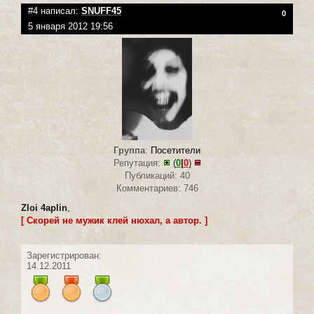
#4 написал:
SNUFF45
0
5 января 2012 19:56
Группа
:
Посетители
Репутация:
(
0
|
0
)
Публикаций: 40
Комментариев: 746
Zloi 4aplin
,
[ Скорей не мужик клей нюхал, а автор. ]
Зарегистрирован:
14.12.2011