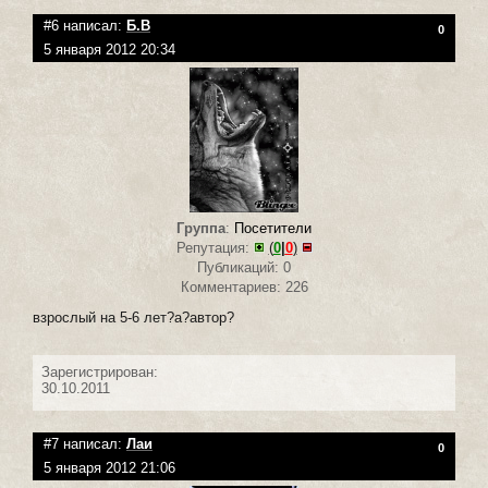
#6 написал:
Б.В
0
5 января 2012 20:34
Группа
:
Посетители
Репутация:
(
0
|
0
)
Публикаций: 0
Комментариев: 226
взрослый на 5-6 лет?а?автор?
Зарегистрирован:
30.10.2011
#7 написал:
Лаи
0
5 января 2012 21:06