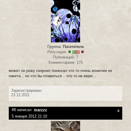
Группа
:
Посетители
Репутация:
(
0
|
0
)
Публикаций: 7
Комментариев: 175
может он рожу скорчил понюхал что то очень вонючее из
пакета... но что бы плавиться... что то не верю...
Зарегистрирован:
23.12.2011
#8 написал:
marzzz
0
5 января 2012 21:10