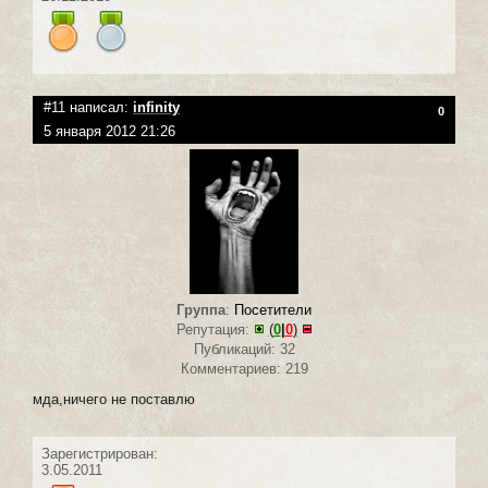
#11 написал:
infinity
0
5 января 2012 21:26
Группа
:
Посетители
Репутация:
(
0
|
0
)
Публикаций: 32
Комментариев: 219
мда,ничего не поставлю
Зарегистрирован:
3.05.2011