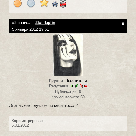
#3 написал:
Zloi 4aplin
0
5 января 2012 19:51
Группа
:
Посетители
Репутация:
(
0
|
0
)
Публикаций: 0
Комментариев: 59
Этот мужик случаем не клей нюхал?
Зарегистрирован:
5.01.2012