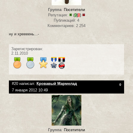
Группа
:
Посетители
Репутация:
(
0
|
0
)
Публикаций: 4
Комментариев: 2 254
ну и хреееень...-
Зарегистрирован:
2.11.2010
#20 написал:
Кровавый Мармелад
0
7 января 2012 10:49
Группа
:
Посетители