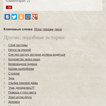
Комментарии: 21
-16
Ключевые слова:
Игра
гаражи
лицо
Другие, подобные истории:
Сбой системы
Нечто за спиной
Сон про сестру, которая должна родиться
Колдовство через пищу
Кровожадное чудище
Казаки разбойники
Стоянка
Тень
Улыбка пиковой дамы
"Ааа, догадалась?!"
Помощь с того света
Злая шутка друга
Деревня