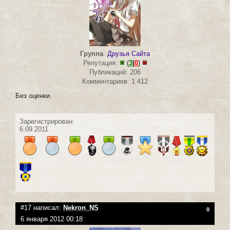
Группа
:
Друзья Сайта
Репутация:
(
3
|
0
)
Публикаций: 206
Комментариев: 1 412
Без оценки.
Зарегистрирован:
6.09.2011
#17 написал:
Nekron_NS
0
6 января 2012 00:18