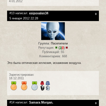
4.01.2012
#13 написал:
esipovalen34
0
5 января 2012 22:28
Группа
:
Посетители
Репутация:
(
1
|
0
)
Публикаций: 55
Комментариев: 668
Это была оптическая иллюзия, искажение воздуха.
Зарегистрирован:
18.12.2011
#14 написал:
Samara Morgan.
0