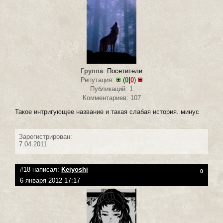
Группа
:
Посетители
Репутация:
(
0
|
0
)
Публикаций: 1
Комментариев: 107
Такое интригующее название и такая слабая история. минус
Зарегистрирован:
7.04.2011
#18 написал:
Keiyoshi
0
6 января 2012 17:17