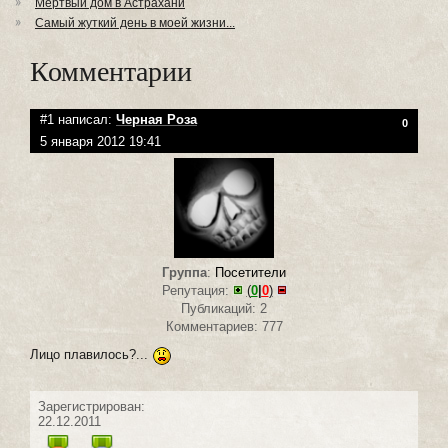
Мертвый дом в Астрахани
Самый жуткий день в моей жизни...
Комментарии
#1 написал:
Черная Роза
0
5 января 2012 19:41
Группа
:
Посетители
Репутация:
(
0
|
0
)
Публикаций: 2
Комментариев: 777
Лицо плавилось?...
Зарегистрирован:
22.12.2011