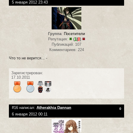
5 января 2012 23:43
Группа
:
Посетители
Репутация:
(
1
|
0
)
Публикаций: 107
Комментариев: 224
Что то не верится... -
Зарегистрирован:
17.10.2011
#16 написал:
Atherakhia Dannan
0
6 января 2012 00:11