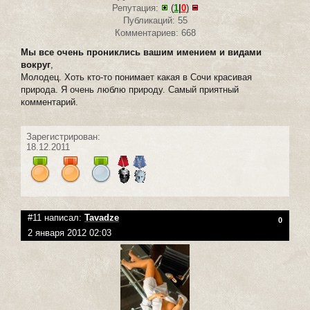
Репутация:
(
1
|
0
)
Публикаций: 55
Комментариев: 668
Мы все очень прониклись вашим имением и видами
вокруг
,
Молодец. Хоть кто-то понимает какая в Сочи красивая
природа. Я очень люблю природу. Самый приятный
комментарий.
Зарегистрирован:
18.12.2011
#11 написал:
Tavadze
0
2 января 2012 02:03