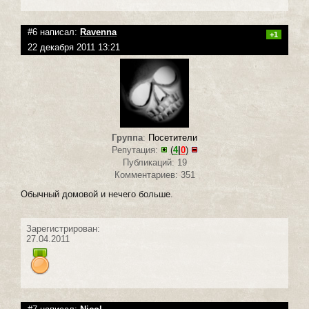
#6 написал:
Ravenna
+1
22 декабря 2011 13:21
Группа
:
Посетители
Репутация:
(
4
|
0
)
Публикаций: 19
Комментариев: 351
Обычный домовой и нечего больше.
Зарегистрирован:
27.04.2011