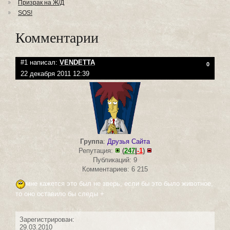
Призрак на Ж/Д
SOS!
Комментарии
#1 написал:
VENDETTA
0
22 декабря 2011 12:39
Группа
:
Друзья Сайта
Репутация:
(
247
|
-1
)
Публикаций: 9
Комментариев: 6 215
мне кажется это был не зверь, если бы это было животное,
то оно оставило бы следы +
Зарегистрирован:
29.03.2010