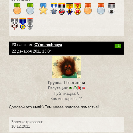
#3 написал:
CYmerechnaya
+1
22 декабря 2011 13:04
Группа
:
Посетители
Репутация:
(
0
|
0
)
Публикаций: 0
Комментариев: 11
Домовой это был!:) Тем более родовое поместье!
Зарегистрирован:
10.12.2011