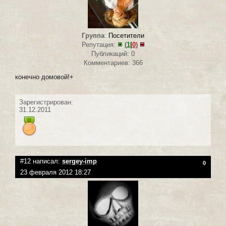
Группа
:
Посетители
Репутация:
(
1
|
0
)
Публикаций: 0
Комментариев: 366
конечно домовой!+
Зарегистрирован:
31.12.2011
#12 написал:
sergey-imp
0
23 февраля 2012 18:27