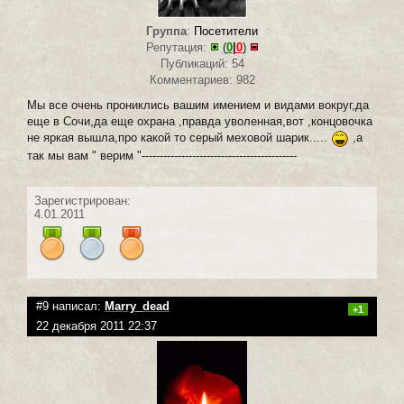
Группа
:
Посетители
Репутация:
(
0
|
0
)
Публикаций: 54
Комментариев: 982
Мы все очень прониклись вашим имением и видами вокруг,да
еще в Сочи,да еще охрана ,правда уволенная,вот ,концовочка
не яркая вышла,про какой то серый меховой шарик.....
,а
так мы вам " верим "-------------------------------------------
Зарегистрирован:
4.01.2011
#9 написал:
Marry_dead
+1
22 декабря 2011 22:37