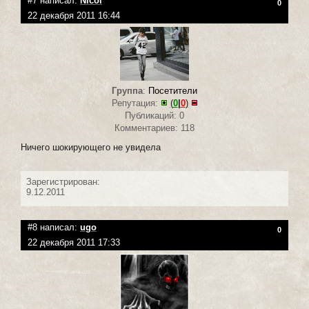
#7 написал:
Nicol
0
22 декабря 2011 16:44
Группа
:
Посетители
Репутация:
(
0
|
0
)
Публикаций: 0
Комментариев: 118
Ничего шокирующего не увидела
Зарегистрирован:
9.12.2011
#8 написал:
ugo
0
22 декабря 2011 17:33