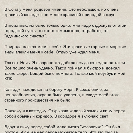
В Сочи у меня родовое имение. Это небольшой, но очень
красивый коттедж с не менее красивой природой вокруг.
В моих мыслях было только одно: мне надо отдохнуть от этой
городской суеты, от этого компьютера, от работы, от
"админского счастья".
Природа влекла меня к себе. Эти красивые горные и морские
виды влекли меня к себе. Отдых уже ждал меня.
Так вот. Ночь. Я с аэропорта добираюсь до коттеджа на такси.
Все пошло очень удачно. Такси поймал я быстро и доехал
также скоро. Вещей было немного. Только мой ноутбук и мой
КПК.
Коттедж находился на берегу моря. К сожалению, за
ненадобностью, охрана была уволена, и свидетелей этого
странного происшествия не было.
Подхожу я к коттеджу. Открываю кодовый замок и вижу перед
собой обычный коридор. В коридоре я включаю свет.
Вдруг я вижу перед собой маленького "человечка". Он был
ростом 50см и имел серое мохнатое тело. Что это был за