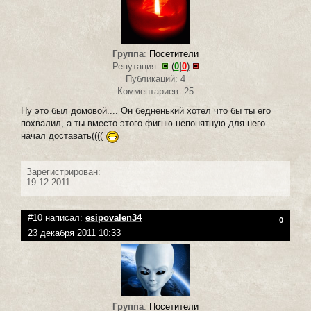
Группа
:
Посетители
Репутация:
(
0
|
0
)
Публикаций: 4
Комментариев: 25
Ну это был домовой.... Он бедненький хотел что бы ты его
похвалил, а ты вместо этого фигню непонятную для него
начал доставать((((
Зарегистрирован:
19.12.2011
#10 написал:
esipovalen34
0
23 декабря 2011 10:33
Группа
:
Посетители