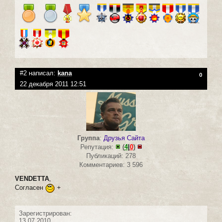
#2 написал:
kana
0
22 декабря 2011 12:51
Группа
:
Друзья Сайта
Репутация:
(
4
|
0
)
Публикаций: 278
Комментариев: 3 596
VENDETTA
,
Согласен
+
Зарегистрирован:
13.07.2010