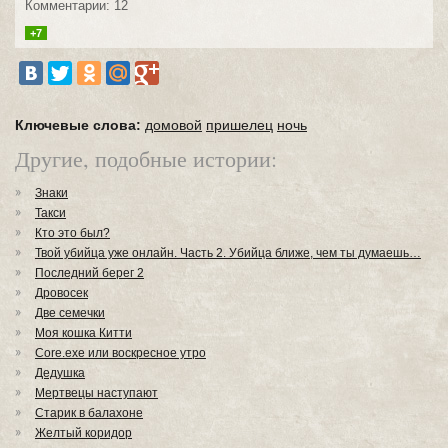
Комментарии: 12
+7
Ключевые слова:
домовой
пришелец
ночь
Другие, подобные истории:
Знаки
Такси
Кто это был?
Твой убийца уже онлайн. Часть 2. Убийца ближе, чем ты думаешь…
Последний берег 2
Дровосек
Две семечки
Моя кошка Китти
Core.exe или воскресное утро
Дедушка
Мертвецы наступают
Старик в балахоне
Желтый коридор