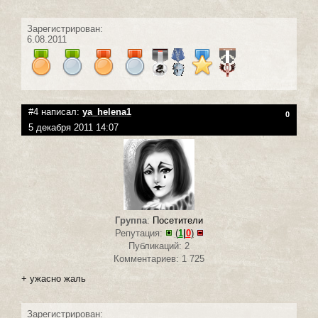
Зарегистрирован:
6.08.2011
#4 написал:
ya_helena1
0
5 декабря 2011 14:07
Группа
:
Посетители
Репутация:
(
1
|
0
)
Публикаций: 2
Комментариев: 1 725
+ ужасно жаль
Зарегистрирован: