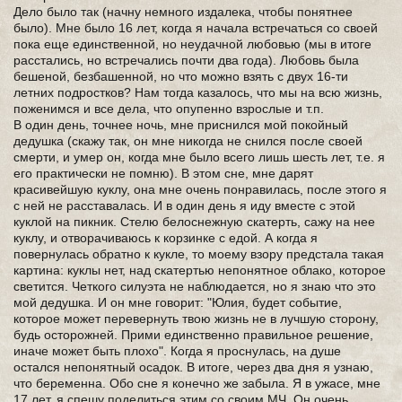
Дело было так (начну немного издалека, чтобы понятнее
было). Мне было 16 лет, когда я начала встречаться со своей
пока еще единственной, но неудачной любовью (мы в итоге
расстались, но встречались почти два года). Любовь была
бешеной, безбашенной, но что можно взять с двух 16-ти
летних подростков? Нам тогда казалось, что мы на всю жизнь,
поженимся и все дела, что опупенно взрослые и т.п.
В один день, точнее ночь, мне приснился мой покойный
дедушка (скажу так, он мне никогда не снился после своей
смерти, и умер он, когда мне было всего лишь шесть лет, т.е. я
его практически не помню). В этом сне, мне дарят
красивейшую куклу, она мне очень понравилась, после этого я
с ней не расставалась. И в один день я иду вместе с этой
куклой на пикник. Стелю белоснежную скатерть, сажу на нее
куклу, и отворачиваюсь к корзинке с едой. А когда я
повернулась обратно к кукле, то моему взору предстала такая
картина: куклы нет, над скатертью непонятное облако, которое
светится. Четкого силуэта не наблюдается, но я знаю что это
мой дедушка. И он мне говорит: "Юлия, будет событие,
которое может перевернуть твою жизнь не в лучшую сторону,
будь осторожней. Прими единственно правильное решение,
иначе может быть плохо". Когда я проснулась, на душе
остался непонятный осадок. В итоге, через два дня я узнаю,
что беременна. Обо сне я конечно же забыла. Я в ужасе, мне
17 лет, я спешу поделиться этим со своим МЧ. Он очень