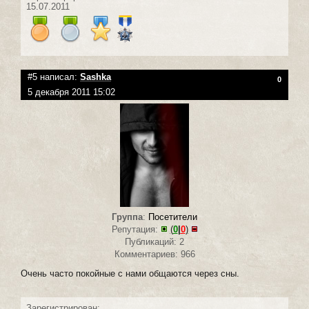
15.07.2011
#5 написал:
Sashka
0
5 декабря 2011 15:02
Группа
:
Посетители
Репутация:
(
0
|
0
)
Публикаций: 2
Комментариев: 966
Очень часто покойные с нами общаются через сны.
Зарегистрирован: