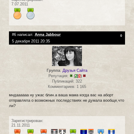
7.07.2011
#6 написал:
Anna Jabbour
0
5 декабря 2011 20:35
Группа
:
Друзья Сайта
Репутация:
(
2
|
0
)
Публикаций: 322
Комментариев: 1 165
мндаааааа ну ужас блин.а ваша мама когда вас на аборт
отправляла о возможных последствиях не думала вообще,что
ли?
Зарегистрирован:
21.11.2011