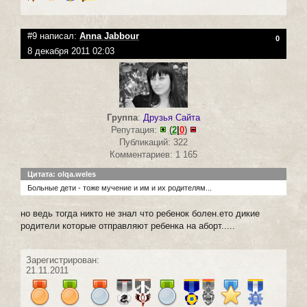
#9 написал:
Anna Jabbour
0
8 декабря 2011 02:03
Группа
:
Друзья Сайта
Репутация:
(
2
|
0
)
Публикаций: 322
Комментариев: 1 165
Цитата: olqa.weles
Больные дети - тоже мучение и им и их родителям...
но ведь тогда никто не знал что ребенок болен.ето дикие
родители которые отправляют ребенка на аборт.....
Зарегистрирован:
21.11.2011