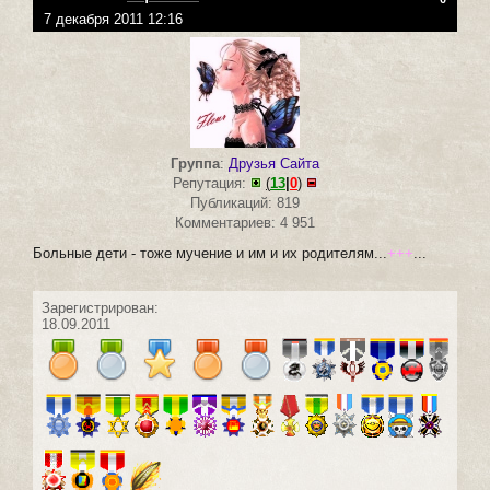
7 декабря 2011 12:16
Группа
:
Друзья Сайта
Репутация:
(
13
|
0
)
Публикаций: 819
Комментариев: 4 951
Больные дети - тоже мучение и им и их родителям...
+++
...
Зарегистрирован:
18.09.2011