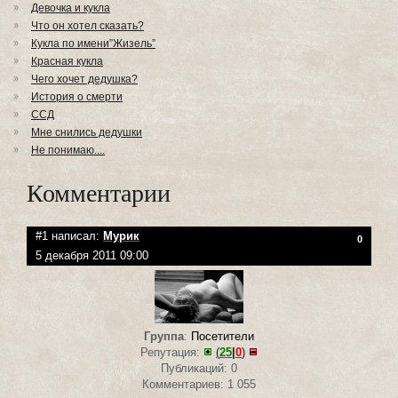
Девочка и кукла
Что он хотел сказать?
Кукла по имени”Жизель”
Красная кукла
Чего хочет дедушка?
История о смерти
ССД
Мне снились дедушки
Не понимаю....
Комментарии
#1 написал:
Мурик
0
5 декабря 2011 09:00
Группа
:
Посетители
Репутация:
(
25
|
0
)
Публикаций: 0
Комментариев: 1 055