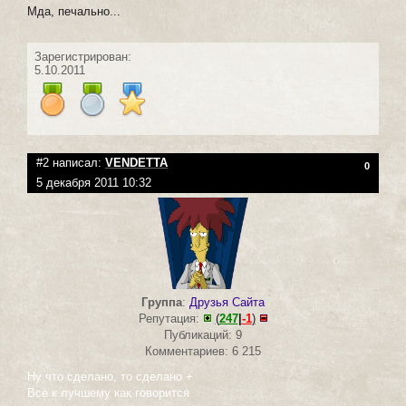
Мда, печально...
Зарегистрирован:
5.10.2011
#2 написал:
VENDETTA
0
5 декабря 2011 10:32
Группа
:
Друзья Сайта
Репутация:
(
247
|
-1
)
Публикаций: 9
Комментариев: 6 215
Ну что сделано, то сделано +
Все к лучшему как говорится