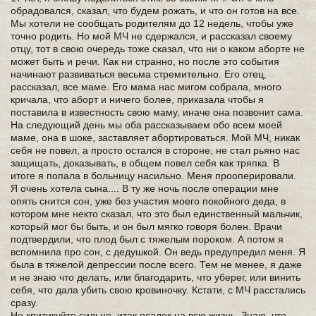
обрадовался, сказал, что будем рожать, и что он готов на все.
Мы хотели не сообщать родителям до 12 недель, чтобы уже
точно родить. Но мой МЧ не сдержался, и рассказал своему
отцу, тот в свою очередь тоже сказал, что ни о каком аборте не
может быть и речи. Как ни странно, но после это события
начинают развиваться весьма стремительно. Его отец,
рассказал, все маме. Его мама нас мигом собрала, много
кричала, что аборт и ничего более, приказала чтобы я
поставила в известность свою маму, иначе она позвонит сама.
На следующий день мы оба рассказываем обо всем моей
маме, она в шоке, заставляет абортироваться. Мой МЧ, никак
себя не повел, а просто остался в стороне, не стал рьяно нас
защищать, доказывать, в общем повел себя как тряпка. В
итоге я попала в больницу насильно. Меня прооперировали.
Я очень хотела сына.... В ту же ночь после операции мне
опять снится сон, уже без участия моего покойного деда, в
котором мне некто сказал, что это был единственный мальчик,
который мог бы быть, и он был мягко говоря болен. Врачи
подтвердили, что плод был с тяжелым пороком. А потом я
вспомнила про сон, с дедушкой. Он ведь предупредил меня. Я
была в тяжелой депрессии после всего. Тем не менее, я даже
и не знаю что делать, или благодарить, что уберег, или винить
себя, что дала убить свою кровиночку. Кстати, с МЧ расстались
сразу.
Не критикуйте сильно, итак осадок на всю жизнь. Знаю, что