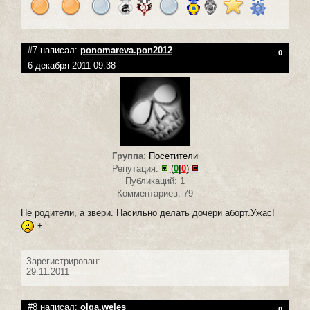
#7 написал:
ponomareva.pon2012
0
6 декабря 2011 09:38
Группа
:
Посетители
Репутация:
(
0
|
0
)
Публикаций: 1
Комментариев: 79
Не родители, а звери. Насильно делать дочери аборт.Ужас!
+
Зарегистрирован:
29.11.2011
#8 написал:
olqa.weles
0