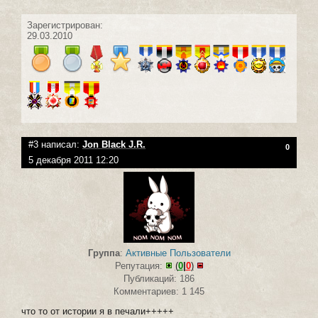
Зарегистрирован:
29.03.2010
#3 написал:
Jon Black J.R.
0
5 декабря 2011 12:20
Группа
:
Активные Пользователи
Репутация:
(
0
|
0
)
Публикаций: 186
Комментариев: 1 145
что то от истории я в печали+++++