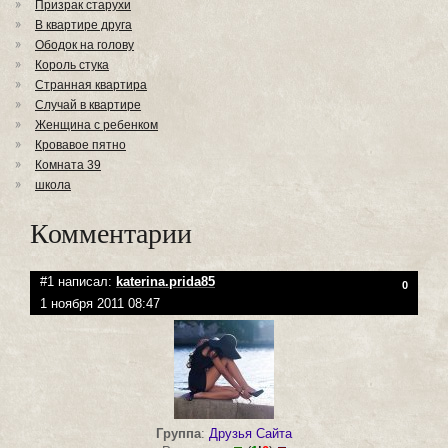
Призрак старухи
В квартире друга
Ободок на голову
Король стука
Странная квартира
Случай в квартире
Женщина с ребенком
Кровавое пятно
Комната 39
школа
Комментарии
#1 написал:
katerina.prida85
0
1 ноября 2011 08:47
Группа
:
Друзья Сайта