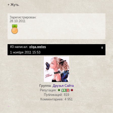
+ Жуть.
Зарегистрирован:
28.10.2011
#3 написал:
olqa.weles
0
1 ноября 2011 15:53
Группа
:
Друзья Сайта
Репутация:
(
13
|
0
)
Публикаций: 819
Комментариев: 4 951
+