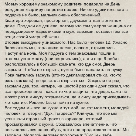
Моему хорошему знакомому родители подарили на День
рождения квартиру напротив них же. Ничего удивительного в
подарке не было, мальчик очень обеспеченный.
Квартира хорошая, просторная, двухкомнатная в элитном
доме. Продали ее дешево, потому что там умерла женщина от
передозировки наркотиками и муж, выезжая, оставил там все
вещи своей умершей жены.
Вторые выходные у знакомого. Нас было человек 12. Ужасно
баловались мы, горланили песни, словом, отрывались.
Наступила ночь. Моя подруга с тем знакомым пошли в
отдельную комнату (они встречались), а я и еще 9 ребят
расположились в большой комнате, кто где смог. Дверь
закрыли. Чтобы ее открыть, нужно было надавить на ручку.
Пока пытались заснуть (кто-то декламировал стихи, кто-то
ржал как конь), дверь стала открываться. Закрыли ее раз,
закрыли два, три, четыре, на шестой раз один друг сказал, что
все происходящее - какая-то чертовщина, что дверь сама не
может раз в минуту открываться, да и силу надо прикладывать
к открытию. Решено было пойти на кухню.
Вот сидим мы все на кухне и тут мой, на тот момент, молодой
человек, и говорит: "Дух, ты здесь?" Клянусь, что все мы
услышали страшный грохот в коридоре, который
просматривался с кухни. Создавалось впечатление, что
посыпалась вся наша обувь, хотя она продолжала стоять. Мы
заорали. Молодой человек продолжил: "Дух, мы тебе