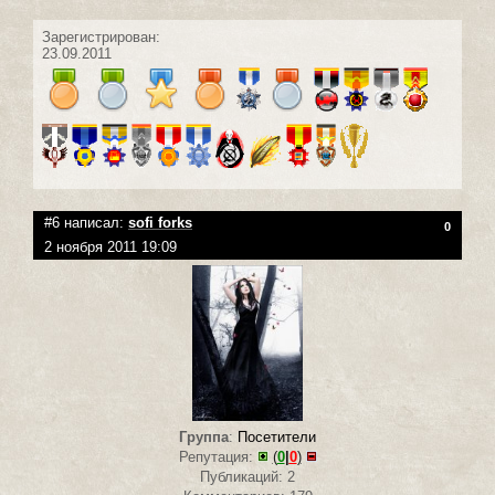
Зарегистрирован:
23.09.2011
#6 написал:
sofi forks
0
2 ноября 2011 19:09
Группа
:
Посетители
Репутация:
(
0
|
0
)
Публикаций: 2