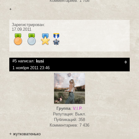
Комментариев: 1 708
+
Зарегистрирован:
17.09.2011
#5 написал:
kusi
0
1 ноября 2011 23:46
Группа
:
V.I.P.
Репутация: Выкл.
Публикаций: 358
Комментариев: 7 436
+ жутковатенько