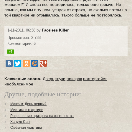
мешаем?" И снова все повторилось, только еще громче. Не
помню, как мы в ту ночь уснули от страха, но сколько потом на
той квартире ни отрывались, такого больше не повторялось.
1-11-2011, 06:38 by
Faceless Killer
Просмотров: 2 738
Комментарии: 6
+7
Ключевые слова:
Дверь
звуки
призрак
полтергейст
необъяснимое
Другие, подобные истории:
Максим. День первый
Мистика в квартире
Разрешение призрака на жительство
Хануко Сан
Съёмная квартира