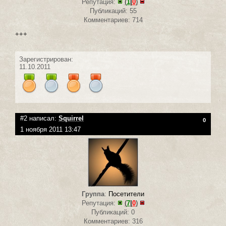
Репутация:
(
1
|
0
)
Публикаций: 55
Комментариев: 714
+++
Зарегистрирован:
11.10.2011
#2 написал:
Squirrel
0
1 ноября 2011 13:47
Группа
:
Посетители
Репутация:
(
7
|
0
)
Публикаций: 0
Комментариев: 316