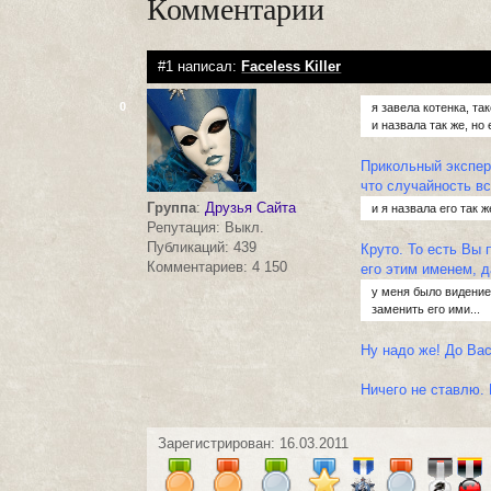
Комментарии
#1 написал:
Faceless Killer
0
я завела котенка, так
и назвала так же, но
Прикольный экспер
что случайность вс
Группа
:
Друзья Сайта
и я назвала его так ж
Репутация: Выкл.
Публикаций: 439
Круто. То есть Вы 
Комментариев: 4 150
его этим именем, 
у меня было видение,
заменить его ими...
Ну надо же! До Ва
Ничего не ставлю.
Зарегистрирован: 16.03.2011