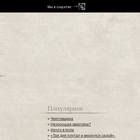
-->
Мы в соцсетях:
Популярное
»
Чертовщина
»
Нехорошая квартира?
»
Нечто в поле
»
«Три дня плутал и вернулся седой».