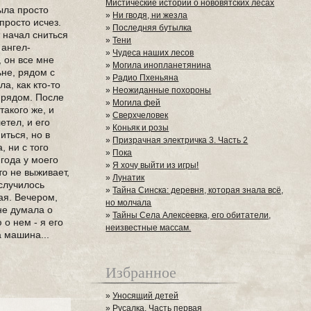
Мистические истории о нововятских лесах
была просто
»
Ни гводя, ни жезла
просто исчез.
»
Последняя бутылка
т начал сниться
»
Тени
 ангел-
»
Чудеса наших лесов
, он все мне
»
Могила инопланетянина
ьне, рядом с
»
Радио Пхеньяна
а, как кто-то
»
Неожиданные похороны
н рядом. После
»
Могила фей
такого же, и
»
Сверхчеловек
етел, и его
»
Коньяк и розы
иться, но в
»
Призрачная электричка 3. Часть 2
, ни с того
»
Пока
 года у моего
»
Я хочу выйти из игры!
то не выживает,
»
Лунатик
 случилось
»
Тайна Синска: деревня, которая знала всё,
ая. Вечером,
но молчала
не думала о
»
Тайны Села Алексеевка, его обитатели,
 о нем - я его
неизвестные массам.
а машина...
Избранное
»
Уносящий детей
»
Русалка. Часть первая