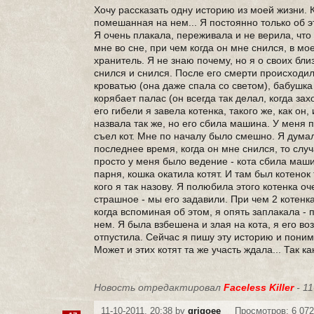
Хочу рассказать одну историю из моей жизни. К
помешанная на нем... Я постоянно только об эт
Я очень плакала, переживала и не верила, что
мне во сне, при чем когда он мне снился, в мо
хранитель. Я не знаю почему, но я о своих бли
снился и снился. После его смерти происходил
кроватью (она даже спала со светом), бабушка 
корябает палас (он всегда так делал, когда зах
его гибели я завела котенка, такого же, как он,
назвала так же, но его сбила машина. У меня п
съел кот. Мне по началу было смешно. Я думал
последнее время, когда он мне снился, то случ
просто у меня было ведение - кота сбила маши
парня, кошка окатила котят. И там был котенок 
кого я так назову. Я полюбила этого котенка о
страшное - мы его задавили. При чем 2 котенк
когда вспоминая об этом, я опять заплакала -
нем. Я была взбешена и злая на кота, я его во
отпустила. Сейчас я пишу эту историю и поним
Может и этих котят та же участь ждала... Так к
Новость отредактировал
Faceless Killer
- 11
11-10-2011, 20:38 by
grigoee
Просмотров: 6 07