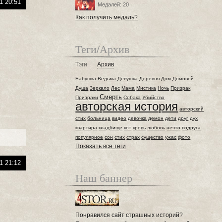
1 20:51
Медалей: 20
Как получить медаль?
Теги/Архив
Тэги
Архив
Бабушка
Ведьма
Девушка
Деревня
Дом
Домовой
Душа
Зеркало
Лес
Мама
Мистика
Ночь
Призрак
Смерть
Призраки
Собака
Убийство
авторская история
авторский
стих
больница
видео
девочка
демон
дети
друг
дух
квартира
кладбище
кот
кровь
любовь
нечто
подруга
популярное
сон
стих
страх
существо
ужас
фото
Показать все теги
1 21:12
Наш баннер
Понравился сайт страшных историй?