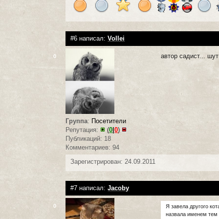
#6 написал:
Vollei
автор садист... шут
0
Группа
:
Посетители
Репутация:
(
0
|
0
)
Публикаций: 18
Комментариев: 94
Зарегистрирован: 24.09.2011
#7 написал:
Jacoby
0
Я завела другого кот
назвала именем тем 