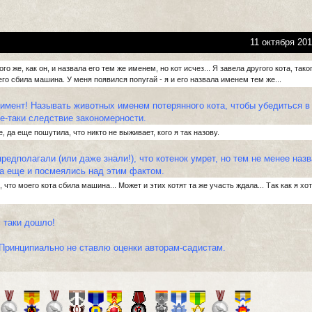
11 октября 201
ого же, как он, и назвала его тем же именем, но кот исчез... Я завела другого кота, тако
 его сбила машина. У меня появился попугай - я и его назвала именем тем же...
имент! Называть животных именем потерянного кота, чтобы убедиться в
е-таки следствие закономерности.
е, да еще пошутила, что никто не выживает, кого я так назову.
предполагали (или даже знали!), что котенок умрет, но тем не менее наз
да еще и посмеялись над этим фактом.
 что моего кота сбила машина... Может и этих котят та же участь ждала... Так как я хо
с таки дошло!
 Принципиально не ставлю оценки авторам-садистам.