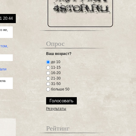
1 20:44
го же,
Опрос
 том,
Ваш возраст?
до 10
11-15
вали
16-20
21-30
тела
31-50
больше 50
Результаты
Рейтинг