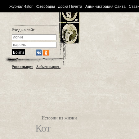
Журнал 4stor
Юзербары
Доска Почета
Администрация Сайта
Стати
Вход на сайт
Регистрация
Забыли пароль
Истории из жизни
Кот