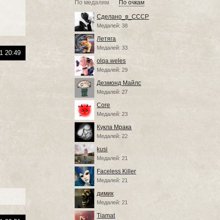
По медалям
По очкам
Сделано_в_СССР
Медалей: 38
Летяга
Медалей: 33
1 20:49
olqa.weles
Медалей: 29
Дезмонд Майлс
Медалей: 27
Core
Медалей: 23
Кукла Мрака
Медалей: 22
kusi
Медалей: 21
Faceless Killer
Медалей: 21
димик
Медалей: 21
Tiamat