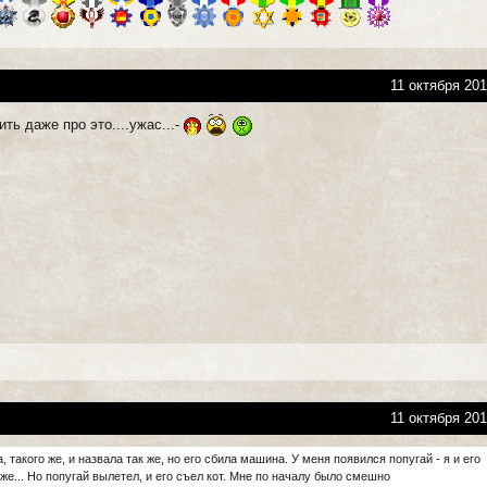
11 октября 201
ить даже про это....ужас...-
11 октября 201
а, такого же, и назвала так же, но его сбила машина. У меня появился попугай - я и его
же... Но попугай вылетел, и его съел кот. Мне по началу было смешно