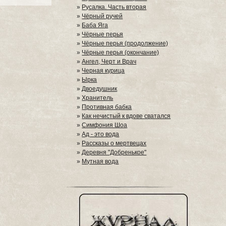
»
Русалка. Часть вторая
»
Чёрный ручей
»
Баба Яга
»
Чёрные перья
»
Чёрные перья (продолжение)
»
Чёрные перья (окончание)
»
Ангел, Черт и Врач
»
Черная курица
»
Ырка
»
Двоедушник
»
Хранитель
»
Противная бабка
»
Как нечистый к вдове сватался
»
Симфония Шоа
»
Ад - это вода
»
Рассказы о мертвецах
»
Деревня "Добренькое"
»
Мутная вода