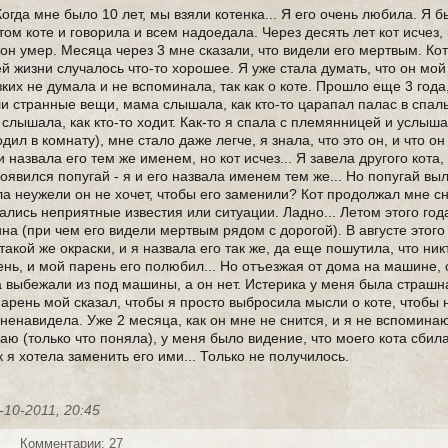
огда мне было 10 лет, мы взяли котенка... Я его очень любила. Я 
ом коте и говорила и всем надоедала. Через десять лет кот исчез, 
 он умер. Месяца через 3 мне сказали, что видели его мертвым. Ко
ей жизни случалось что-то хорошее. Я уже стала думать, что он мой
зких не думала и не вспоминала, так как о коте. Прошло еще 3 года
и странные вещи, мама слышала, как кто-то царапал палас в спал
слышала, как кто-то ходит. Как-то я спала с племянницей и услышал
одил в комнату), мне стало даже легче, я знала, что это он, и что о
 и назвала его тем же именем, но кот исчез... Я завела другого кота, 
оявился попугай - я и его назвала именем тем же... Но попугай выл
а неужели он не хочет, чтобы его заменили? Кот продолжал мне сн
ались неприятные известия или ситуации. Ладно... Летом этого года
на (при чем его видели мертвым рядом с дорогой). В августе этого
такой же окраски, и я назвала его так же, да еще пошутила, что ник
чень, и мой парень его полюбил... Но отъезжая от дома на машине,
а выбежали из под машины, а он нет. Истерика у меня была страшн
 парень мой сказал, чтобы я просто выбросила мысли о коте, чтобы 
зненавидела. Уже 2 месяца, как он мне не снится, и я не вспоминаю
аю (только что поняла), у меня было видение, что моего кота сбил
ак я хотела заменить его ими... Только не получилось.
-10-2011, 20:45
2
Комментарии: 27