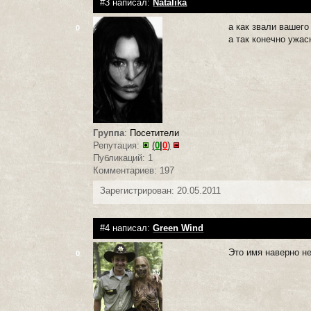
#3 написал:
Natalika
а как звали вашего
0
а так конечно ужа
Группа
:
Посетители
Репутация:
(
0
|
0
)
Публикаций: 1
Комментариев: 197
Зарегистрирован: 20.05.2011
#4 написал:
Green Wind
Это имя наверно не
0