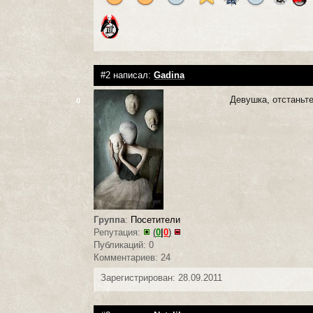
#2 написал:
Gadina
Девушка, отстаньте
0
Группа
:
Посетители
Репутация:
(
0
|
0
)
Публикаций: 0
Комментариев: 24
Зарегистрирован: 28.09.2011