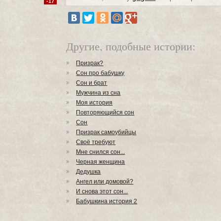
-17
Другие, подобные истории:
Призрак?
Сон про бабушку
Сон и брат
Мужчина из сна
Моя история
Повторяющийся сон
Сон
Призрак самоубийцы
Своё требуют
Мне снился сон...
Черная женщина
Дедушка
Ангел или домовой?
И снова этот сон...
Бабушкина история 2