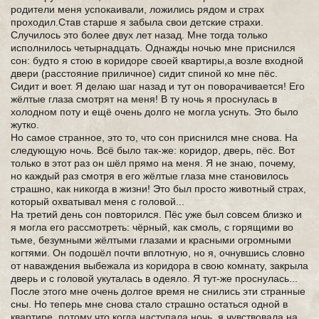
родители меня успокаивали, ложились рядом и страх
проходил.Став старше я забыла свои детские страхи.
Случилось это более двух лет назад. Мне тогда только
исполнилось четырнадцать. Однажды ночью мне приснился
сон: будто я стою в коридоре своей квартиры,а возле входной
двери (расстояние приличное) сидит спиной ко мне пёс.
Сидит и воет. Я делаю шаг назад и тут он поворачивается! Его
жёлтые глаза смотрят на меня! В ту ночь я проснулась в
холодном поту и ещё очень долго не могла уснуть. Это было
жутко.
Но самое странное, это то, что сон приснился мне снова. На
следующую ночь. Всё было так-же: коридор, дверь, пёс. Вот
только в этот раз он шёл прямо на меня. Я не знаю, почему,
но каждый раз смотря в его жёлтые глаза мне становилось
страшно, как никогда в жизни! Это был просто животный страх,
который охватывал меня с головой...
На третий день сон повторился. Пёс уже был совсем близко и
я могла его рассмотреть: чёрный, как смоль, с горящими во
тьме, безумными жёлтыми глазами и красными огромными
когтями. Он подошёл почти вплотную, но я, очнувшись словно
от наваждения выбежала из коридора в свою комнату, закрыла
дверь и с головой укуталась в одеяло. Я тут-же проснулась...
После этого мне очень долгое время не снились эти странные
сны. Но теперь мне снова стало страшно остаться одной в
квартире, потому что когда наступала ночь, я чувствовала на