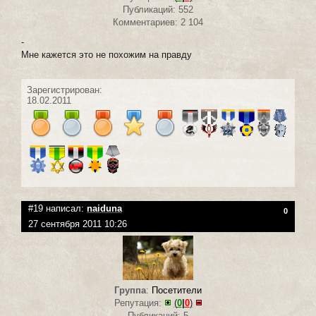
Публикаций: 552
Комментариев: 2 104
-
Мне кажется это не похожим на правду
Зарегистрирован:
18.02.2011
#19 написал:
naiduna
0
27 сентября 2011 10:26
Группа
:
Посетители
Репутация:
(
0
|
0
)
Публикаций: 5