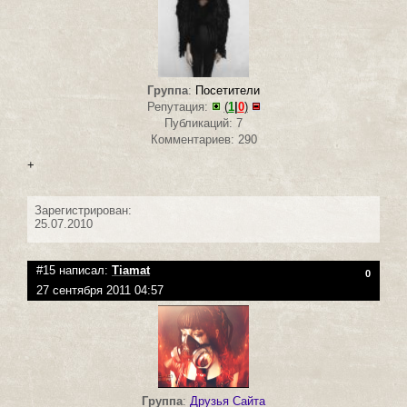
Группа
:
Посетители
Репутация:
(
1
|
0
)
Публикаций: 7
Комментариев: 290
+
Зарегистрирован:
25.07.2010
#15 написал:
Tiamat
0
27 сентября 2011 04:57
Группа
:
Друзья Сайта