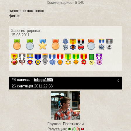
Комментариев: 6 140
ничего не поставлю
фигня
Зарегистрирован:
15.03.2011
#4 написал:
telega1985
0
26 сентября 2011 22:38
Группа
:
Посетители
Репутация:
(
0
|
0
)