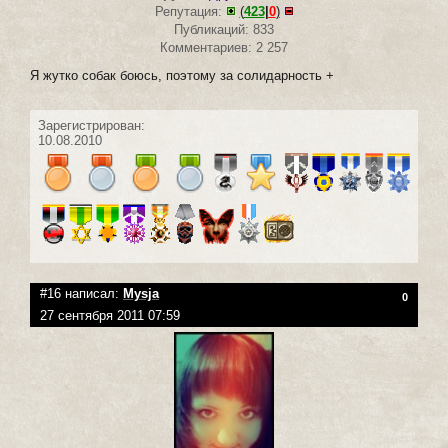
Репутация:
(
423
|
0
)
Публикаций: 833
Комментариев: 2 257
Я жутко собак боюсь, поэтому за солидарность +
Зарегистрирован:
10.08.2010
#16 написал:
Mysja
0
27 сентября 2011 07:59