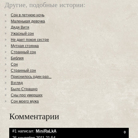
Другие, подобные истории:
Сон в летнюю ночь
Маленькая девочка
Дядя Витя
Ужасный сон
Не дает покоя сестре
Мутная стоянка
Странный сон
Библия
Сон
Странный сон
Приснилось один раз...
Взгляд
Было Страшно
Сны про умерших
Cон моего мужа
Комментарии
#1 написал:
MiniRaLkA
0
26 сентября 2011 21:54