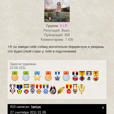
Группа
:
V.I.P.
Репутация: Выкл.
Публикаций: 358
Комментариев: 7 436
+А ты заведи себе собаку,желательно борцовскую,и увидишь
что будет.(твой страх у тебя в подсознании)
Зарегистрирован:
23.09.2011
#10 написал:
laniya
0
27 сентября 2011 01:09