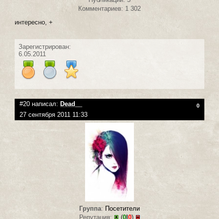
Комментариев: 1 302
интересно, +
Зарегистрирован:
6.05.2011
#20 написал:
Dead__
0
27 сентября 2011 11:33
Группа
:
Посетители
Репутация:
(
0
|
0
)