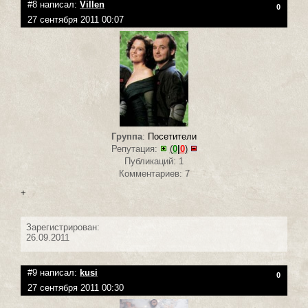
#8 написал:
Villen
0
27 сентября 2011 00:07
Группа
:
Посетители
Репутация:
(
0
|
0
)
Публикаций: 1
Комментариев: 7
+
Зарегистрирован:
26.09.2011
#9 написал:
kusi
0
27 сентября 2011 00:30