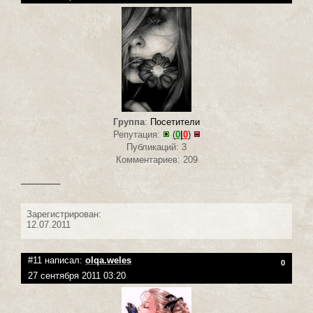
Группа
:
Посетители
Репутация:
(
0
|
0
)
Публикаций: 3
Комментариев: 209
________
Зарегистрирован:
12.07.2011
#11 написал:
olqa.weles
0
27 сентября 2011 03:20