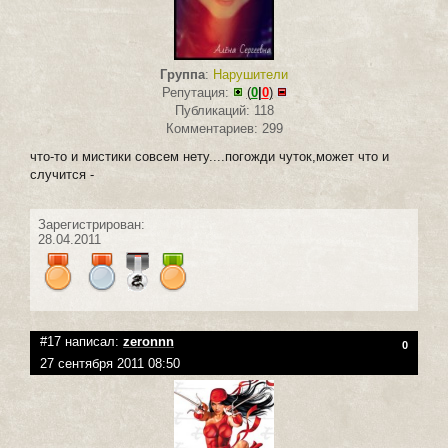
Группа
:
Нарушители
Репутация:
(
0
|
0
)
Публикаций: 118
Комментариев: 299
что-то и мистики совсем нету....погожди чуток,может что и
случится -
Зарегистрирован:
28.04.2011
#17 написал:
zeronnn
0
27 сентября 2011 08:50