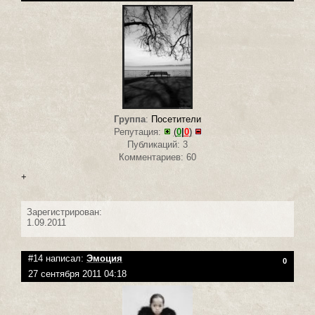
Группа
:
Посетители
Репутация:
(
0
|
0
)
Публикаций: 3
Комментариев: 60
+
Зарегистрирован:
1.09.2011
#14 написал:
Эмоция
0
27 сентября 2011 04:18