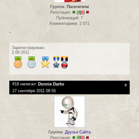
Группа
:
Посетители
Репутация:
(
4
|
0
)
Публикаций: 7
Комментариев: 2 071
-
Зарегистрирован:
2.08.2011
#18 написал:
Donnie Darko
0
27 сентября 2011 08:55
Группа
:
Друзья Сайта
Репутация:
(
8
|
0
)