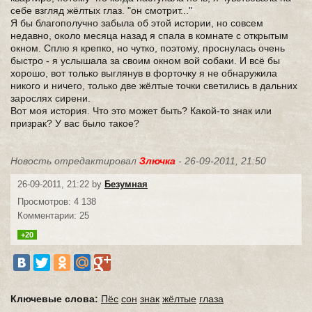
себе взгляд жёлтых глаз. "он смотрит..."
Я бы благополучно забыла об этой истории, но совсем
недавно, около месяца назад я спала в комнате с открытым
окном. Сплю я крепко, но чутко, поэтому, проснулась очень
быстро - я услышала за своим окном вой собаки. И всё бы
хорошо, вот только выглянув в форточку я не обнаружила
никого и ничего, только две жёлтые точки светились в дальних
зарослях сирени.
Вот моя история. Что это может быть? Какой-то знак или
призрак? У вас было такое?
Новость отредактировал
Злючка
- 26-09-2011, 21:50
26-09-2011, 21:22 by
Безумная
Просмотров: 4 138
Комментарии: 25
+20
Ключевые слова:
Пёс
сон
знак
жёлтые
глаза