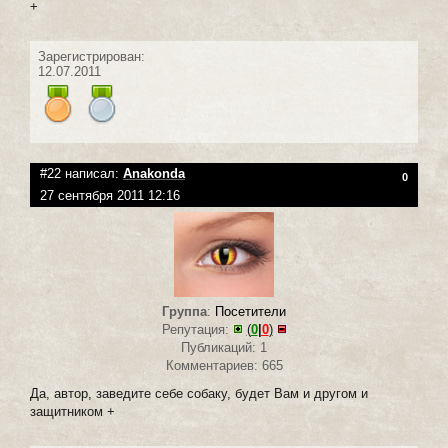
+
Зарегистрирован:
12.07.2011
#22 написал:
Anakonda
0
27 сентября 2011 12:16
Группа
:
Посетители
Репутация:
(
0
|
0
)
Публикаций: 1
Комментариев: 665
Да, автор, заведите себе собаку, будет Вам и другом и
защитником +