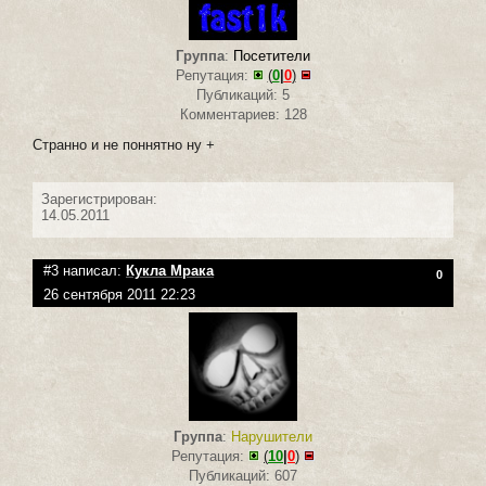
Группа
:
Посетители
Репутация:
(
0
|
0
)
Публикаций: 5
Комментариев: 128
Странно и не поннятно ну +
Зарегистрирован:
14.05.2011
#3 написал:
Кукла Мрака
0
26 сентября 2011 22:23
Группа
:
Нарушители
Репутация:
(
10
|
0
)
Публикаций: 607