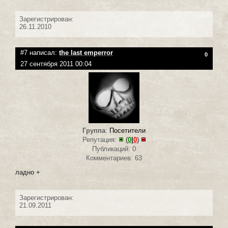
Зарегистрирован:
26.11.2010
#7 написал:
the last emperror
0
27 сентября 2011 00:04
Группа
:
Посетители
Репутация:
(
0
|
0
)
Публикаций: 0
Комментариев: 63
ладно +
Зарегистрирован:
21.09.2011