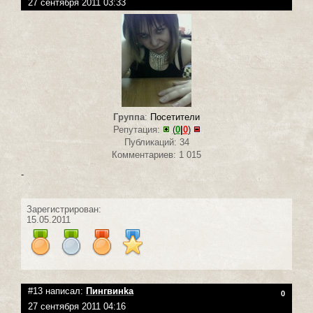
27 сентября 2011 03:33
Группа
:
Посетители
Репутация:
(
0
|
0
)
Публикаций: 34
Комментариев: 1 015
-
Зарегистрирован:
15.05.2011
#13 написал:
Пингвинka
0
27 сентября 2011 04:16