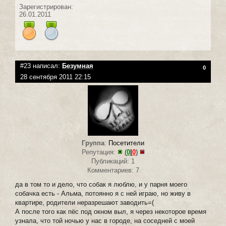
Зарегистрирован:
26.01.2011
#23 написал:
Безумная
0
28 сентября 2011 22:15
Группа
:
Посетители
Репутация:
(
0
|
0
)
Публикаций: 1
Комментариев: 7
да в том то и дело, что собак я люблю, и у парня моего
собачка есть - Альма, потоянно я с ней играю, но живу в
квартире, родители неразрешают заводить=(
А после того как пёс под окном выл, я через некоторое время
узнала, что той ночью у нас в городе, на соседней с моей