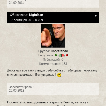
24.09.2011
#25 написал:
NightMan
0
27 сентября 2012 03:09
Группа
:
Посетители
Репутация:
(
0
|
0
)
Публикаций: 0
Комментариев: 133
Дорогуша все таки заведи себе собаку . Тебе сразу перестанут
сниться кошмары . Вот увидишь !
Зарегистрирован:
25.03.2012
Посетители, находящиеся в группе
Гости
, не могут