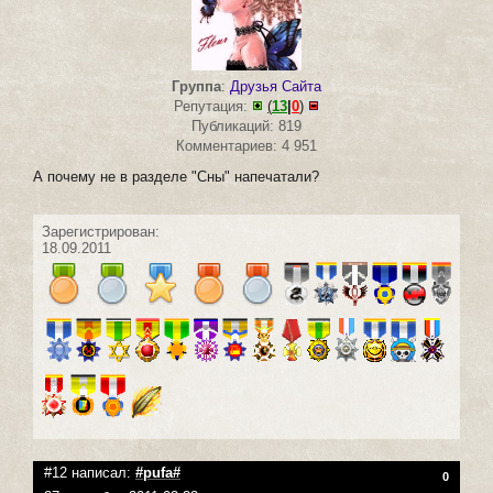
Группа
:
Друзья Сайта
Репутация:
(
13
|
0
)
Публикаций: 819
Комментариев: 4 951
А почему не в разделе "Сны" напечатали?
Зарегистрирован:
18.09.2011
#12 написал:
#pufa#
0