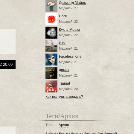
Дезмонд Майлс
Медалей: 27
Core
Медалей: 23
Кукла Мрака
Медалей: 22
kusi
Медалей: 21
Faceless Killer
Медалей: 21
2 20:09
димик
Медалей: 21
Tiamat
Медалей: 20
Как получить медаль?
Теги/Архив
Тэги
Архив
Бабушка
Ведьма
Девушка
Деревня
Дом
Домовой