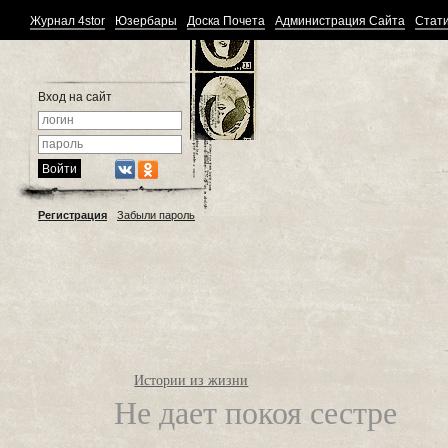
Журнал 4stor
Юзербары
Доска Почета
Администрация Сайта
Стати
Вход на сайт
Регистрация
Забыли пароль
Истории из жизни
Не дает покоя сестре