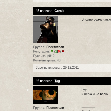
#5 написал:
Geralt
Вполне реальная,ж
0
Группа
:
Посетители
Репутация:
(
1
|
0
)
Публикаций: 2
Комментариев: 40
Зарегистрирован: 29.12.2011
#6 написал:
Tag
нуу..
0
и верю и не верю.
--------------
Группа
:
Посетители