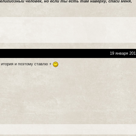
елигиозный человек, но если ты есть там наверху, спаси меня,
19 января 201
 итория и поэтому ставлю +