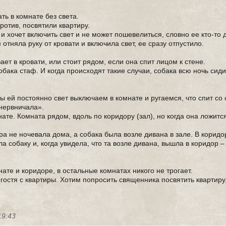
ть в комнате без света.
против, посвятили квартиру.
 и хочет включить свет и не может пошевелиться, словно ее кто-то 
м отняла руку от кровати и включила свет, ее сразу отпустило.
ает в кровати, или стоит рядом, если она спит лицом к стене.
обака стаф. И когда происходят такие случаи, собака всю ночь сиди
 мы ей постоянно свет выключаем в комнате и ругаемся, что спит со
нервничала».
те. Комната рядом, вдоль по коридору (зал), но когда она ложится
ра не ночевала дома, а собака была возле дивана в зале. В корид
а собаку и, когда увидела, что та возле дивана, вышла в коридор –
нате и коридоре, в остальные комнатах никого не трогает.
 гостя с квартиры. Хотим попросить священника посвятить квартиру
19:43