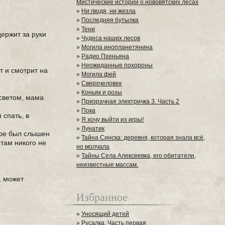
Мистические истории о нововятских лесах
»
Ни гводя, ни жезла
»
Последняя бутылка
»
Тени
держит за руки
»
Чудеса наших лесов
»
Могила инопланетянина
»
Радио Пхеньяна
»
Неожиданные похороны
т и смотрит на
»
Могила фей
»
Сверхчеловек
»
Коньяк и розы
 светом, мама
»
Призрачная электричка 3. Часть 2
»
Пока
 спать, в
»
Я хочу выйти из игры!
»
Лунатик
оре был слышен
»
Тайна Синска: деревня, которая знала всё,
 там никого не
но молчала
»
Тайны Села Алексеевка, его обитатели,
неизвестные массам.
, может
Избранное
»
Уносящий детей
»
Русалка. Часть первая