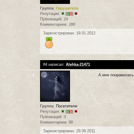
Группа
:
Нарушители
Репутация:
(
0
|
0
)
Публикаций: 24
Комментариев: 288
Зарегистрирован: 19.01.2012
#4 написал:
Alehka-21471
А мне понравилась
0
Группа
:
Посетители
Репутация:
(
0
|
0
)
Публикаций: 3
Комментариев: 88
Зарегистрирован: 28.09.2011