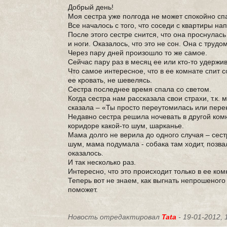
Добрый день!
Моя сестра уже полгода не может спокойно спа
Все началось с того, что соседи с квартиры на
После этого сестре снится, что она проснулась
и ноги. Оказалось, что это не сон. Она с трудо
Через пару дней произошло то же самое.
Сейчас пару раз в месяц ее или кто-то удержив
Что самое интересное, что в ее комнате спит с
ее кровать, не шевелясь.
Сестра последнее время спала со светом.
Когда сестра нам рассказала свои страхи, т.к.
сказала – «Ты просто переутомилась или пере
Недавно сестра решила ночевать в другой комна
коридоре какой-то шум, шарканье.
Мама долго не верила до одного случая – сест
шум, мама подумала - собака там ходит, позвал
оказалось.
И так несколько раз.
Интересно, что это происходит только в ее ком
Теперь вот не знаем, как выгнать непрошеного
поможет.
Новость отредактировал
Tata
- 19-01-2012, 