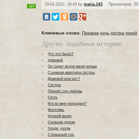
19-01-2012, 19:43 by
maria.143
Просмотров: 20
+27
Ключевые слова:
Призрак
ночь
сестра
покой
Другие, подобные истории:
Что это было?
домовой
Он сидит возле меня ночью
Съемная квартира сестры
Домовой или нет?
Сестра
Принёс сон любовь
Гость
Кто ко мне приходил?
Фантомы
Ночной визит
Сильная духом
Уходи, уходи
Страшный сон