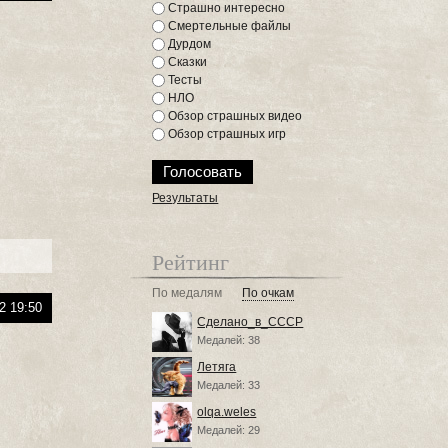
Страшно интересно
Смертельные файлы
Дурдом
Сказки
Тесты
НЛО
Обзор страшных видео
Обзор страшных игр
Результаты
Рейтинг
По медалям
По очкам
2 19:50
Сделано_в_СССР
Медалей: 38
Летяга
Медалей: 33
olqa.weles
Медалей: 29