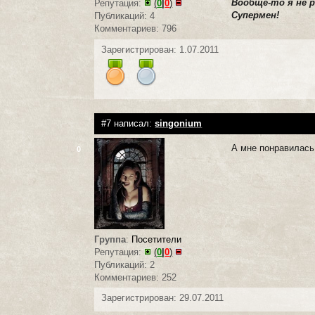
Вообще-то я не р
Репутация:
(
0
|
0
)
Супермен!
Публикаций: 4
Комментариев: 796
Зарегистрирован: 1.07.2011
#7 написал:
singonium
А мне понравилась
0
Группа
:
Посетители
Репутация:
(
0
|
0
)
Публикаций: 2
Комментариев: 252
Зарегистрирован: 29.07.2011