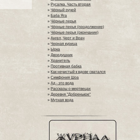
»
Русалка. Часть вторая
»
Чёрный ручей
»
Баба Яга
»
Чёрные перья
»
Чёрные перья (продолжение)
»
Чёрные перья (окончание)
»
Ангел, Черт и Врач
»
Черная курица
»
Ырка
»
Двоедушник
»
Хранитель
»
Противная бабка
»
Как нечистый к вдове сватался
»
Симфония Шоа
»
Ад - это вода
»
Рассказы о мертвецах
»
Деревня "Добренькое"
»
Мутная вода