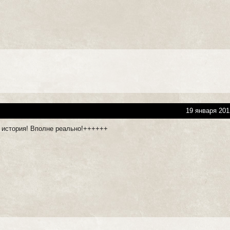
19 января 201
 история! Вполне реально!++++++