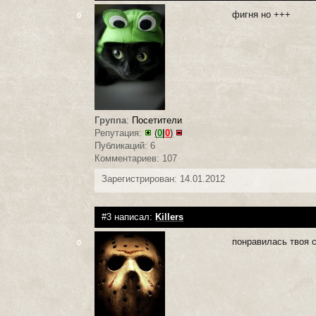
фигня но +++
0
Группа
:
Посетители
Репутация:
(
0
|
0
)
Публикаций: 6
Комментариев: 107
Зарегистрирован: 14.01.2012
#3 написал:
Killers
понравилась твоя 
0