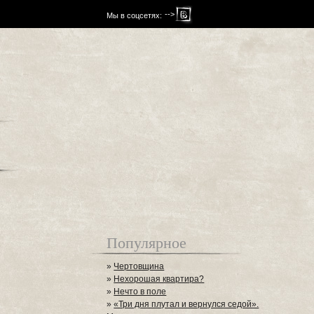
-->
Мы в соцсетях:
Популярное
»
Чертовщина
»
Нехорошая квартира?
»
Нечто в поле
»
«Три дня плутал и вернулся седой».