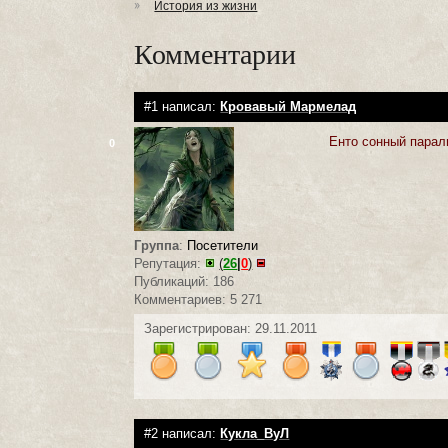
История из жизни
Комментарии
#1 написал:
Кровавый Мармелад
Енто сонный пара
0
Группа
:
Посетители
Репутация:
(
26
|
0
)
Публикаций: 186
Комментариев: 5 271
Зарегистрирован: 29.11.2011
#2 написал:
Кукла_ВуЛ