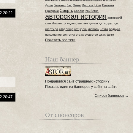
Душа
Зеркало
Лес
Мама
Мистика
Ночь
Призрак
Смерть
Призраки
Собака
Убийство
2 20:22
авторская история
авторский
стих
больница
видео
девочка
демон
дети
друг
дух
квартира
кладбище
кот
кровь
любовь
нечто
подруга
популярное
сон
стих
страх
существо
ужас
фото
Показать все теги
Наш баннер
Понравился сайт страшных историй?
Поставь один из баннеров у себя на сайте.
Список баннеров
→
2 20:47
От спонсоров