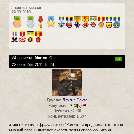
Зарегистрирован:
29.03.2010
#4 написал:
Marina_G
+1
22 сентября 2011 15:28
Группа
:
Друзья Сайта
Репутация:
(
1
|
0
)
Публикаций: 30
Комментариев: 1 697
а меня смутила фраза автора "Родители предполагают, что ее
бывший парень пытался сказать таким способом, что он