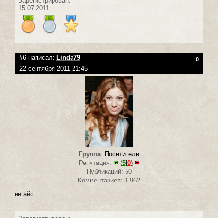
Зарегистрирован:
15.07.2011
#6 написал:
Linda79
0
22 сентября 2011 21:45
Группа
:
Посетители
Репутация:
(
5
|
0
)
Публикаций: 50
Комментариев: 1 962
не айс