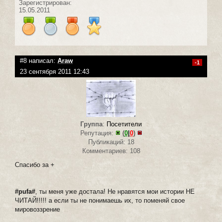
Зарегистрирован:
15.05.2011
#8 написал:
Araw
-1
23 сентября 2011 12:43
Группа
:
Посетители
Репутация:
(
0
|
0
)
Публикаций: 18
Комментариев: 108
Спасибо за +
#pufa#
, ты меня уже достала! Не нравятся мои истории НЕ
ЧИТАЙ!!!!! а если ты не понимаешь их, то поменяй свое
мировоззрение