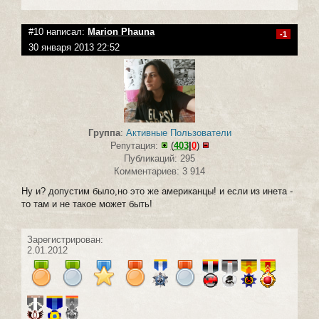
#10 написал:
Marion Phauna
-1
30 января 2013 22:52
Группа
:
Активные Пользователи
Репутация:
(
403
|
0
)
Публикаций: 295
Комментариев: 3 914
Ну и? допустим было,но это же американцы! и если из инета -
то там и не такое может быть!
Зарегистрирован:
2.01.2012