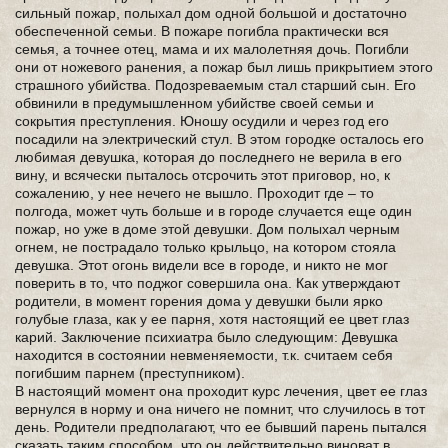
сильный пожар, полыхал дом одной большой и достаточно
обеспеченной семьи. В пожаре погибла практически вся
семья, а точнее отец, мама и их малолетняя дочь. Погибли
они от ножевого ранения, а пожар был лишь прикрытием этого
страшного убийства. Подозреваемым стал старший сын. Его
обвинили в предумышленном убийстве своей семьи и
сокрытия преступления. Юношу осудили и через год его
посадили на электрический стул. В этом городке осталось его
любимая девушка, которая до последнего не верила в его
вину, и всячески пыталось отсрочить этот приговор, но, к
сожалению, у нее нечего не вышло. Проходит где – то
полгода, может чуть больше и в городе случается еще один
пожар, но уже в доме этой девушки. Дом полыхал черным
огнем, не пострадало только крыльцо, на котором стояла
девушка. Этот огонь видели все в городе, и никто не мог
поверить в то, что поджог совершила она. Как утверждают
родители, в момент горения дома у девушки были ярко
голубые глаза, как у ее парня, хотя настоящий ее цвет глаз
карий. Заключение психиатра было следующим: Девушка
находится в состоянии невменяемости, т.к. считаем себя
погибшим парнем (преступником).
В настоящий момент она проходит курс лечения, цвет ее глаз
вернулся в норму и она ничего не помнит, что случилось в тот
день. Родители предполагают, что ее бывший парень пытался
сказать таким способом, что он действительно виноват в