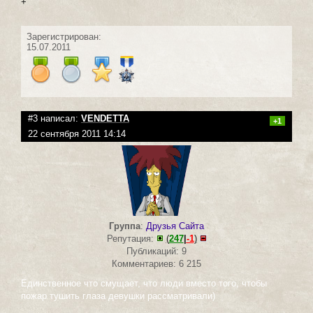
+
Зарегистрирован:
15.07.2011
#3 написал:
VENDETTA
+1
22 сентября 2011 14:14
Группа
:
Друзья Сайта
Репутация:
(
247
|
-1
)
Публикаций: 9
Комментариев: 6 215
Единственное что смущает, что люди вместо того, чтобы
пожар тушить глаза девушки рассматривали)