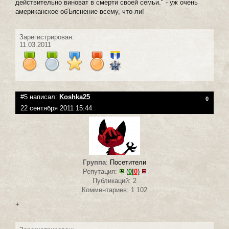
действительно виноват в смерти своей семьи." - уж очень
американское обЪяснение всему, что-ли!
Зарегистрирован:
11.03.2011
#5 написал:
Koshka25
0
22 сентября 2011 15:44
Группа
:
Посетители
Репутация:
(
0
|
0
)
Публикаций: 2
Комментариев: 1 102
+