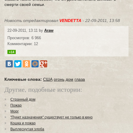
смерти своей семьи.
Новость отредактировал
VENDETTA
- 22-09-2011, 13:58
22-09-2011, 13:11 by
Araw
Просмотров: 6 966
Комментарии: 12
+14
Ключевые слова:
США
огонь
дом
глаза
Другие, подобные истории:
Странный дом
Пожар
Морг
"Пункт назначения" существует не только в кино
Кошка и пожар
Выплеснутая злоба