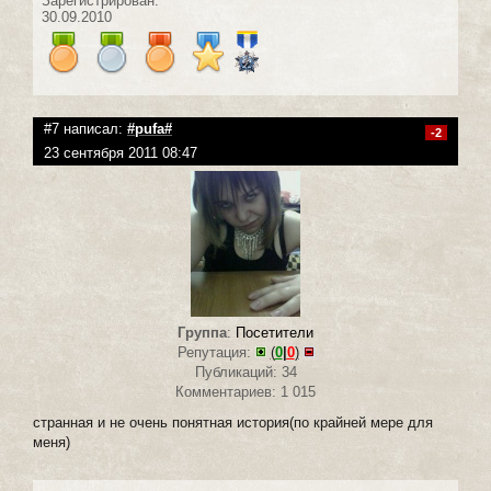
Зарегистрирован:
30.09.2010
#7 написал:
#pufa#
-2
23 сентября 2011 08:47
Группа
:
Посетители
Репутация:
(
0
|
0
)
Публикаций: 34
Комментариев: 1 015
странная и не очень понятная история(по крайней мере для
меня)