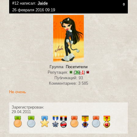
#12 написал:
Jaide
0
26 февраля 2016 09:19
Группа
:
Посетители
Репутация:
(
36
|
-1
)
Публикаций: 93
Комментариев: 3 585
Не очень
Зарегистрирован:
29.04.2011