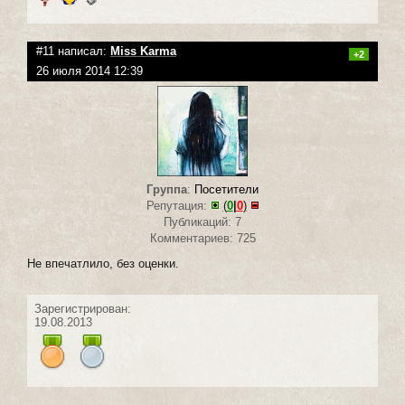
#11 написал:
Miss Karma
+2
26 июля 2014 12:39
Группа
:
Посетители
Репутация:
(
0
|
0
)
Публикаций: 7
Комментариев: 725
Не впечатлило, без оценки.
Зарегистрирован:
19.08.2013