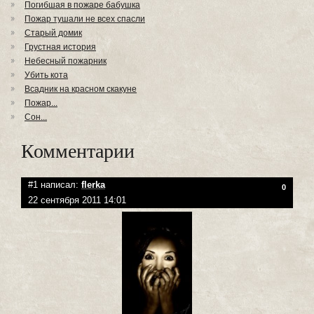
Погибшая в пожаре бабушка
Пожар тушали не всех спасли
Старый домик
Грустная история
Небесный пожарник
Убить кота
Всадник на красном скакуне
Пожар...
Сон...
Комментарии
#1 написал:
flerka
0
22 сентября 2011 14:01