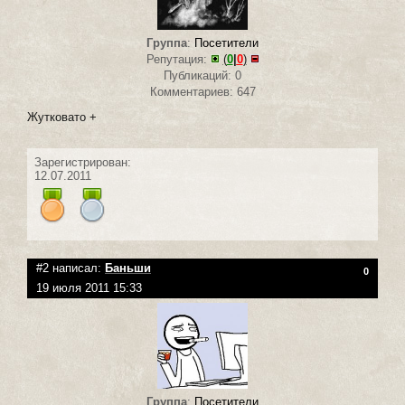
Группа
:
Посетители
Репутация:
(
0
|
0
)
Публикаций: 0
Комментариев: 647
Жутковато +
Зарегистрирован:
12.07.2011
#2 написал:
Баньши
0
19 июля 2011 15:33
Группа
:
Посетители