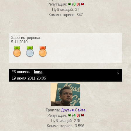
Репутация:
(
0
|
0
)
Публикаций: 37
Комментариев: 847
+
Зарегистрирован:
5.11.2010
#3 написал:
kana
0
19 июля 2011 23:05
Группа
:
Друзья Сайта
Репутация:
(
4
|
0
)
Публикаций: 278
Комментариев: 3 596