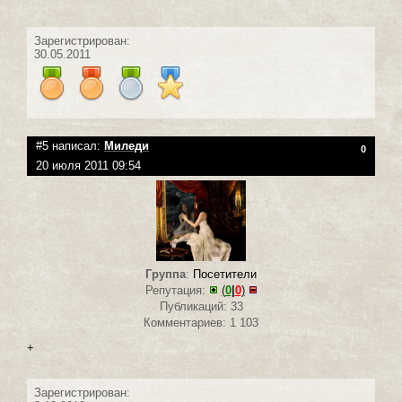
Зарегистрирован:
30.05.2011
#5 написал:
Миледи
0
20 июля 2011 09:54
Группа
:
Посетители
Репутация:
(
0
|
0
)
Публикаций: 33
Комментариев: 1 103
+
Зарегистрирован: