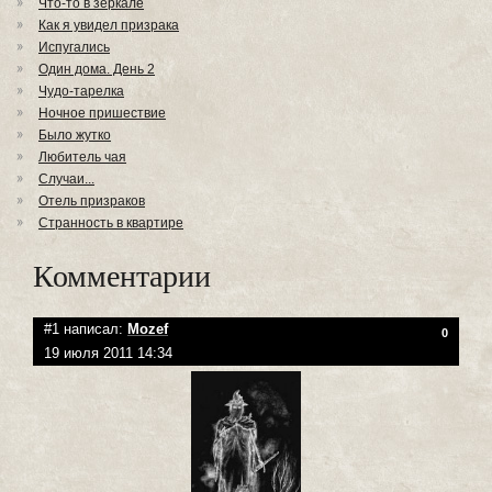
Что-то в зеркале
Как я увидел призрака
Испугались
Один дома. День 2
Чудо-тарелка
Ночное пришествие
Было жутко
Любитель чая
Случаи...
Отель призраков
Странность в квартире
Комментарии
#1 написал:
Mozef
0
19 июля 2011 14:34