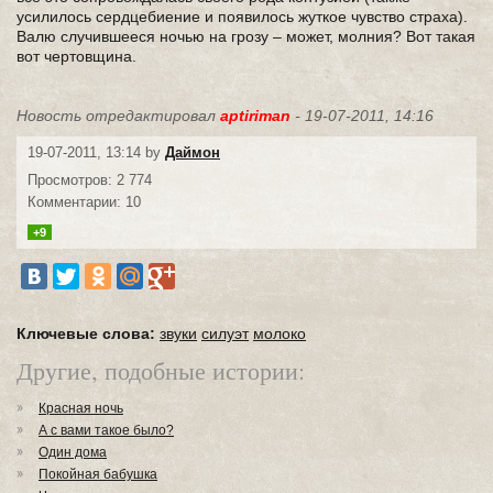
усилилось сердцебиение и появилось жуткое чувство страха).
Валю случившееся ночью на грозу – может, молния? Вот такая
вот чертовщина.
Новость отредактировал
aptiriman
- 19-07-2011, 14:16
19-07-2011, 13:14 by
Даймон
Просмотров: 2 774
Комментарии: 10
+9
Ключевые слова:
звуки
силуэт
молоко
Другие, подобные истории:
Красная ночь
А с вами такое было?
Один дома
Покойная бабушка