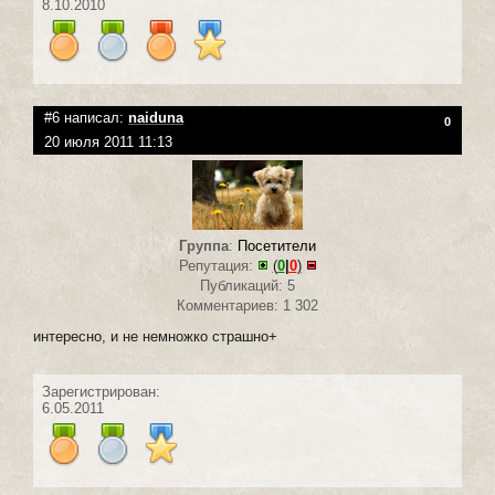
8.10.2010
#6 написал:
naiduna
0
20 июля 2011 11:13
Группа
:
Посетители
Репутация:
(
0
|
0
)
Публикаций: 5
Комментариев: 1 302
интересно, и не немножко страшно+
Зарегистрирован:
6.05.2011