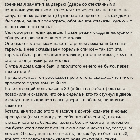
зрением я заметил за дверью (дверь со стеклянными
вставками узорчатыми, то есть четко через них не видно, но
силуэты легко различить) будто кто-то прошел. Так как дома я
был один, решил посмотреть, обошел все комнаты, кухню и т.
д., но никого не нашел.
Сел смотреть телик дальше. Позже решил сходить на кухню и
обнаружил разлитое на столе молоко.
Оно было в маленьком пакете, а рядом лежала небольшая
тарелка, в нее складываем горелые спички – так вот, эта
тарелка была ровно залита молоком, ни капли мимо, и чуть в
стороне еще лужица из молока.
С утра я дома один был, и пролитого нечего не было, пакет
там и стоял!
Пришла жена, я ей рассказал про это, она сказала, что ничего
пролитого с утра там не было.
На следующий день часов в 20 (я был на работе) она мне
позвонила и сказала, что она сидела и кто-то стукнул в дверь,
и силуэт опять прошел возле двери – в общем, непонятки
какие-то.
Кстати, дня три до этого я заснул в другой комнате и ночью
проснулся (сам не могу для себя это объяснить), открыл
глаза, и комната была вся залита белым светом, и потом он
как будто стал отдаляться, ушел в окно и исчез над соседним
домом. Я сразу попытался встать, но как будто был ватный,
все это сопровождалась своего рода контузией (также