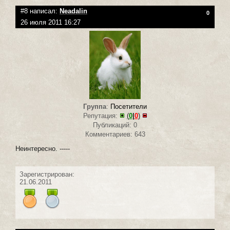
#8 написал:
Neadalin
0
26 июля 2011 16:27
Группа
:
Посетители
Репутация:
(
0
|
0
)
Публикаций: 0
Комментариев: 643
Неинтересно. -----
Зарегистрирован:
21.06.2011