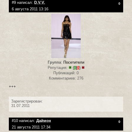
#9 написал:
D.V.V.
0
6 августа 2011 13:16
Группа
:
Посетители
Репутация:
(
0
|
0
)
Публикаций: 0
Комментариев: 276
+++
Зарегистрирован:
31.07.2011
#10 написал:
Даймон
0
21 августа 2011 17:34