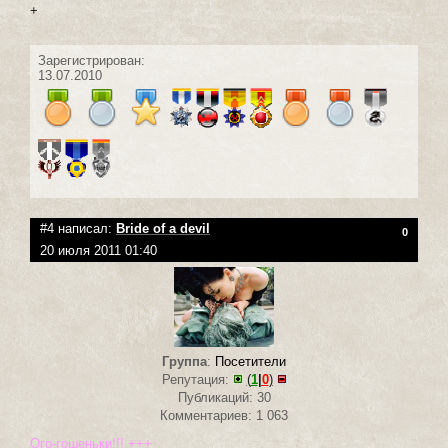
+
Зарегистрирован:
13.07.2010
#4 написал:
Bride of a devil
0
20 июля 2011 01:40
Группа
:
Посетители
Репутация:
(
1
|
0
)
Публикаций: 30
Комментариев: 1 063
Ого-гошеньки!!! +++