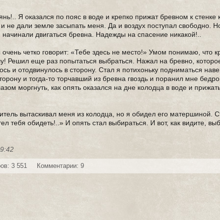
янь!.. Я оказался по пояс в воде и крепко прижат бревном к стенке 
 и не дали земле засыпать меня. Да и воздух поступал свободно. Н
 начинали двигаться бревна. Надежды на спасение никакой!..
ы очень четко говорит: «Тебе здесь не место!» Умом понимаю, что 
шу! Решил еще раз попытаться выбраться. Нажал на бревно, которо
ось и отодвинулось в сторону. Стал я потихоньку подниматься наве
сторону и тогда-то торчавший из бревна гвоздь и поранил мне бедро
лазом моргнуть, как опять оказался на дне колодца в воде и прижа
анитель вытаскивал меня из колодца, но я обидел его матершиной. С
л тебя обидеть!..» И опять стал выбираться. И вот, как видите, выб
09:42
ов: 3 551
Комментарии: 9