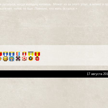
я ругаться, когда колодец копаешь. Может из за этого упал, а может и п
хотя нет, голос то был. Повезло, что жить остался +
17 августа 201