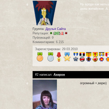
Ну вроде как нельз
0
дело житейское. А 
Группа
:
Друзья Сайта
Репутация:
(
247
|
-1
)
Публикаций: 9
Комментариев: 6 215
Зарегистрирован: 29.03.2010
#2 написал:
Ахерон
огромный +,верю)
0