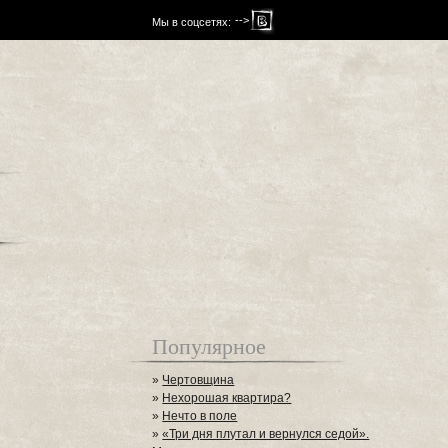
-->
Мы в соцсетях:
Популярное
»
Чертовщина
»
Нехорошая квартира?
»
Нечто в поле
»
«Три дня плутал и вернулся седой».