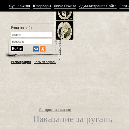
Журнал 4stor
Юзербары
Доска Почета
Администрация Сайта
Стати
Вход на сайт
Регистрация
Забыли пароль
Истории из жизни
Наказание за ругань