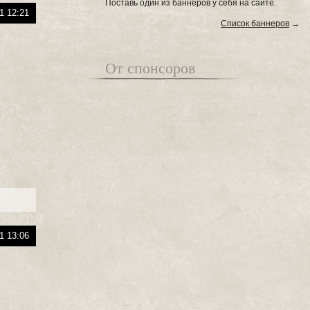
Поставь один из баннеров у себя на сайте.
1 12:21
Список баннеров
→
От спонсоров
1 13:06