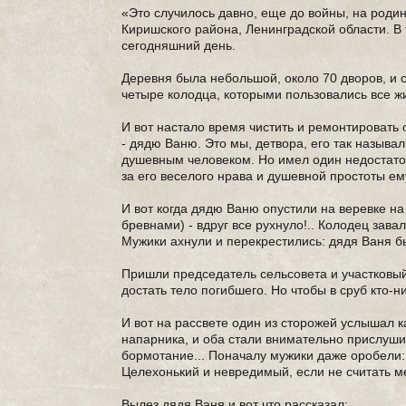
«Это случилось давно, еще до войны, на род
Киришского района, Ленинградской области. В 
сегодняшний день.
Деревня была небольшой, около 70 дворов, и 
четыре колодца, которыми пользовались все ж
И вот настало время чистить и ремонтировать
- дядю Ваню. Это мы, детвора, его так называ
душевным человеком. Но имел один недостаток
за его веселого нрава и душевной простоты е
И вот когда дядю Ваню опустили на веревке н
бревнами) - вдруг все рухнуло!.. Колодец зав
Мужики ахнули и перекрестились: дядя Ваня б
Пришли председатель сельсовета и участковый
достать тело погибшего. Но чтобы в сруб кто-н
И вот на рассвете один из сторожей услышал к
напарника, и оба стали внимательно прислуш
бормотание... Поначалу мужики даже оробели: н
Целехонький и невредимый, если не считать ме
Вылез дядя Ваня и вот что рассказал: