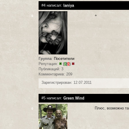
#4 написал:
laniya
+
0
Группа
:
Посетители
Репутация:
(
0
|
0
)
Публикаций: 3
Комментариев: 209
Зарегистрирован: 12.07.2011
#5 написал:
Green Wind
Плюс, возможно та
0