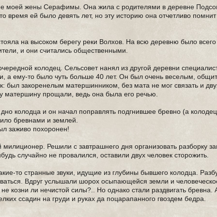
ине моей жены Серафимы. Она жила с родителями в деревне Подсо
то время ей было девять лет, но эту историю она отчетливо помнит
стояла на высоком берегу реки Волхов. На всю деревню было всего
ители, и они считались общественными.
 очередной колодец. Сельсовет нанял из другой деревни специалис
ли, а ему-то было чуть больше 40 лет. Он был очень веселым, общ
: был закоренелым матершинником, без мата не мог связать и двух
му матершину прощали, ведь она была его речью.
а дно колодца и он начал поправлять подгнившее бревно (а колоде
алило бревнами и землей.
ыл заживо похоронен!
 милиционер. Решили с завтрашнего дня организовать разборку за
ибудь случайно не провалился, оставили двух человек сторожить.
акие-то странные звуки, идущие из глубины бывшего колодца. Разб
иваться. Вдруг услышали шорох осыпающейся земли и человеческо
е козни ли нечистой силы?.. Но однако стали раздвигать бревна. А
лких ссадин на груди и руках да поцарапанного гвоздем бедра.