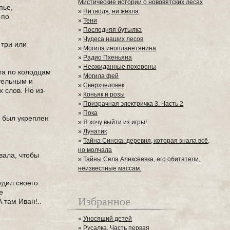
Мистические истории о нововятских лесах
пье,
»
Ни гводя, ни жезла
 по
»
Тени
»
Последняя бутылка
»
Чудеса наших лесов
 три или
»
Могила инопланетянина
»
Радио Пхеньяна
»
Неожиданные похороны
та по колодцам
»
Могила фей
ительным и
»
Сверхчеловек
 слов. Но из-
»
Коньяк и розы
»
Призрачная электричка 3. Часть 2
»
Пока
ц был укреплен
»
Я хочу выйти из игры!
»
Лунатик
»
Тайна Синска: деревня, которая знала всё,
но молчала
вала, чтобы
»
Тайны Села Алексеевка, его обитатели,
неизвестные массам.
удил своего
е
Избранное
 там Иван!..
»
Уносящий детей
»
Русалка. Часть первая