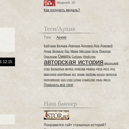
Медалей: 20
Как получить медаль?
Теги/Архив
Тэги
Архив
Бабушка
Ведьма
Девушка
Деревня
Дом
Домовой
Душа
Зеркало
Лес
Мама
Мистика
Ночь
Призрак
Смерть
Призраки
Собака
Убийство
авторская история
1 12:15
авторский
стих
больница
видео
девочка
демон
дети
друг
дух
квартира
кладбище
кот
кровь
любовь
нечто
подруга
популярное
сон
стих
страх
существо
ужас
фото
Показать все теги
Наш баннер
Понравился сайт страшных историй?