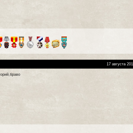
17 августа 201
торий,браво