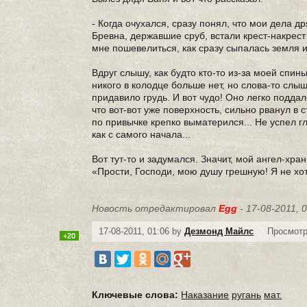
- Когда очухался, сразу понял, что мои дела др
Бревна, державшие сруб, встали крест-накрест
мне пошевелиться, как сразу сыпалась земля и
Вдруг слышу, как будто кто-то из-за моей спин
никого в колодце больше нет, но слова-то слы
придавило грудь. И вот чудо! Оно легко поддал
что вот-вот уже поверхность, сильно рванул в 
по привычке крепко выматерился... Не успел г
как с самого начала...
Вот тут-то и задумался. Значит, мой ангел-хр
«Прости, Господи, мою душу грешную! Я не хоте
Новость отредактировал
Egg
- 17-08-2011, 
17-08-2011, 01:06 by
Дезмонд Майлс
Просмотр
+20
Ключевые слова:
Наказание
ругань
мат.