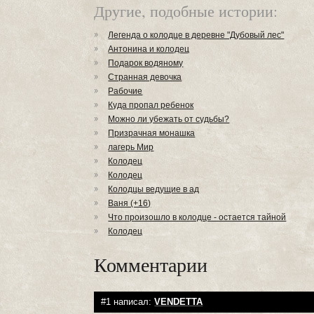
Другие, подобные истории:
Легенда о колодце в деревне "Дубовый лес"
Антонина и колодец
Подарок водяному
Странная девочка
Рабочие
Куда пропал ребенок
Можно ли убежать от судьбы?
Призрачная монашка
лагерь Мир
Колодец
Колодец
Колодцы ведущие в ад
Ваня (+16)
Что произошло в колодце - остается тайной
Колодец
Комментарии
#1 написал:
VENDETTA