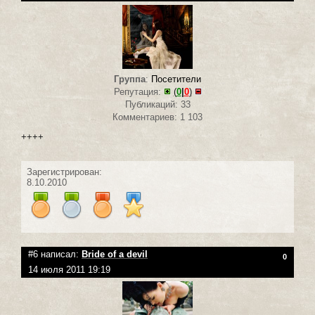
Группа
:
Посетители
Репутация:
(
0
|
0
)
Публикаций: 33
Комментариев: 1 103
++++
Зарегистрирован:
8.10.2010
#6 написал:
Bride of a devil
0
14 июля 2011 19:19