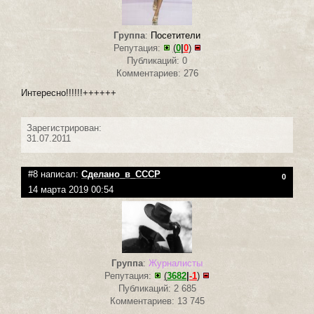
Группа
:
Посетители
Репутация:
(
0
|
0
)
Публикаций: 0
Комментариев: 276
Интересно!!!!!!++++++
Зарегистрирован:
31.07.2011
#8 написал:
Сделано_в_СССР
0
14 марта 2019 00:54
Группа
:
Журналисты
Репутация:
(
3682
|
-1
)
Публикаций: 2 685
Комментариев: 13 745