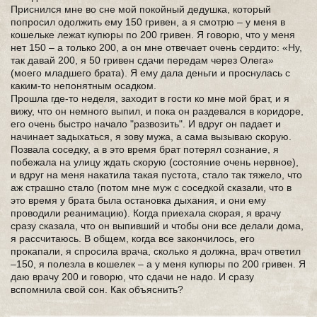
Приснился мне во сне мой покойный дедушка, который
попросил одолжить ему 150 гривен, а я смотрю – у меня в
кошельке лежат купюры по 200 гривен. Я говорю, что у меня
нет 150 – а только 200, а он мне отвечает очень сердито: «Ну,
так давай 200, я 50 гривен сдачи передам через Олега»
(моего младшего брата). Я ему дала деньги и проснулась с
каким-то непонятным осадком.
Прошла где-то неделя, заходит в гости ко мне мой брат, и я
вижу, что он немного выпил, и пока он раздевался в коридоре,
его очень быстро начало "развозить". И вдруг он падает и
начинает задыхаться, я зову мужа, а сама вызываю скорую.
Позвала соседку, а в это время брат потерял сознание, я
побежала на улицу ждать скорую (состояние очень нервное),
и вдруг на меня накатила такая пустота, стало так тяжело, что
аж страшно стало (потом мне муж с соседкой сказали, что в
это время у брата была остановка дыхания, и они ему
проводили реанимацию). Когда приехала скорая, я врачу
сразу сказала, что он выпивший и чтобы они все делали дома,
я рассчитаюсь. В общем, когда все закончилось, его
прокапали, я спросила врача, сколько я должна, врач ответил
–150, я полезла в кошелек – а у меня купюры по 200 гривен. Я
даю врачу 200 и говорю, что сдачи не надо. И сразу
вспомнила свой сон. Как объяснить?