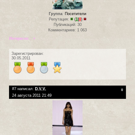
Группа
:
Посетители
Репутация:
(
1
|
0
)
Публикаций: 30
Комментариев: 1 063
Интересно... +
Зарегистрирован:
30.05.2011
#7 написал:
D.V.V.
0
24 августа 2011 21:49