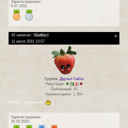
Зарегистрирован:
8.07.2011
#2 написал:
†Gothic†
0
11 июля 2011 13:57
Группа
:
Друзья Сайта
Репутация:
(
5
|
-1
)
Публикаций: 43
Комментариев: 1 364
Может, совпадение?
+
Зарегистрирован:
30.10.2010