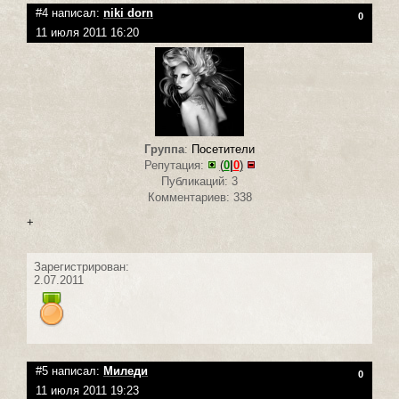
#4 написал:
niki dorn
0
11 июля 2011 16:20
Группа
:
Посетители
Репутация:
(
0
|
0
)
Публикаций: 3
Комментариев: 338
+
Зарегистрирован:
2.07.2011
#5 написал:
Миледи
0
11 июля 2011 19:23