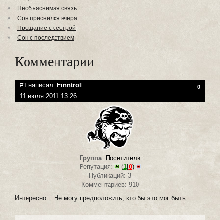
Необъяснимая связь
Сон приснился вчера
Прощание с сестрой
Сон с последствием
Комментарии
#1 написал:
Finntroll
0
11 июля 2011 13:26
Группа
:
Посетители
Репутация:
(
1
|
0
)
Публикаций: 3
Комментариев: 910
Интересно... Не могу предположить, кто бы это мог быть...