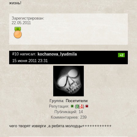
жизнь!
Зарегистрирован:
22.05.2011
#10 написал:
kochanova_lyudmila
+2
15 июня 2011 23:31
Группа
:
Посетители
Репутация:
(
0
|
-1
)
Публикаций: 14
Комментариев: 239
чего творят изверги ,а ребята молодцы++++++++++++