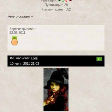
Репутация:
(
0
|
0
)
Публикаций: 28
Комментариев: 552
нечего сказать +
Зарегистрирован:
22.05.2011
#20 написал:
Lola
+1
19 июня 2011 21:03