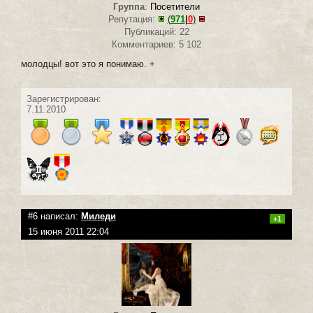
Группа
:
Посетители
Репутация:
(
971
|
0
)
Публикаций: 22
Комментариев: 5 102
молодцы! вот это я понимаю. +
Зарегистрирован:
7.11.2010
#6 написал:
Миледи
+1
15 июня 2011 22:04