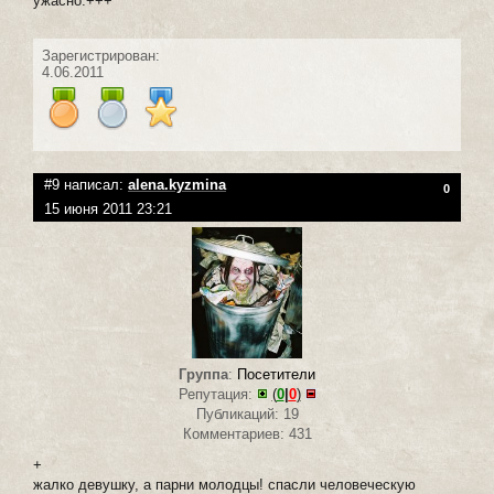
ужасно.+++
Зарегистрирован:
4.06.2011
#9 написал:
alena.kyzmina
0
15 июня 2011 23:21
Группа
:
Посетители
Репутация:
(
0
|
0
)
Публикаций: 19
Комментариев: 431
+
жалко девушку, а парни молодцы! спасли человеческую