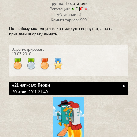
Группа
:
Посетители
Репутация:
(
1
|
0
)
Публикаций: 31
Комментариев: 969
По любому молодцы что хватило ума вернутся, а не на
привидения сразу думать. +
Зарегистрирован:
13.07.2010
#21 написал:
Перри
0
20 июня 2011 21:40