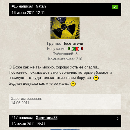
#16 написал:
Natan
+1
16 июня 2011 12:11
Группа
:
Посетители
Репутация:
(
0
|
0
)
Публикаций: 3
Комментариев: 210
О Боже как же так можно, хорошо хоть её спасли..
Постоянно показывают этих сволочей, которые убивают и
насилуют.. откуда только такие твари берутся.
Бедная девушка как мне ее жаль.
Зарегистрирован:
14.06.2011
#17 написал:
Germiona88
0
16 июня 2011 19:41