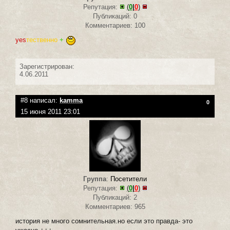
Репутация:
(
0
|
0
)
Публикаций: 0
Комментариев: 100
yes
тественно
+
Зарегистрирован:
4.06.2011
#8 написал:
kamma
0
15 июня 2011 23:01
Группа
:
Посетители
Репутация:
(
0
|
0
)
Публикаций: 2
Комментариев: 965
история не много сомнительная.но если это правда- это