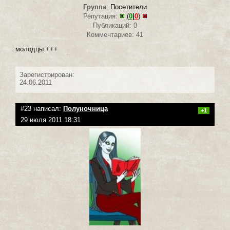
Группа
:
Посетители
Репутация:
(
0
|
0
)
Публикаций: 0
Комментариев: 41
молодцы +++
Зарегистрирован:
24.06.2011
#23 написал:
Полуночница
+1
29 июля 2011 18:31