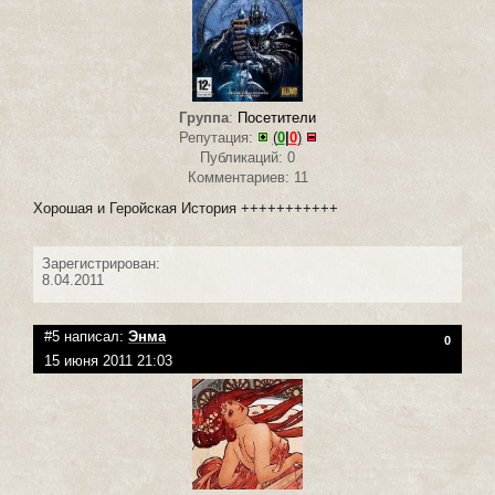
Группа
:
Посетители
Репутация:
(
0
|
0
)
Публикаций: 0
Комментариев: 11
Хорошая и Геройская История +++++++++++
Зарегистрирован:
8.04.2011
#5 написал:
Энма
0
15 июня 2011 21:03