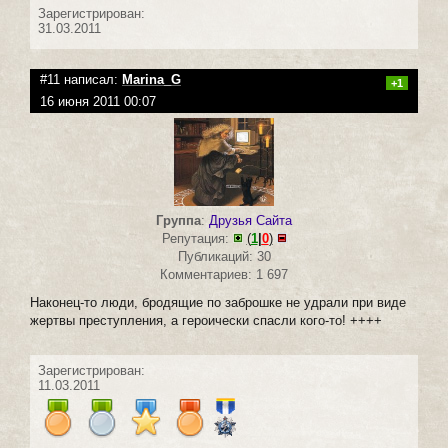
Зарегистрирован:
31.03.2011
#11 написал:
Marina_G
+1
16 июня 2011 00:07
Группа
:
Друзья Сайта
Репутация:
(
1
|
0
)
Публикаций: 30
Комментариев: 1 697
Наконец-то люди, бродящие по заброшке не удрали при виде
жертвы преступления, а героически спасли кого-то! ++++
Зарегистрирован:
11.03.2011