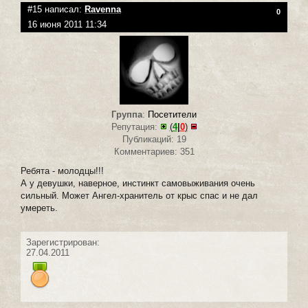
#15 написал:
Ravenna
0
16 июня 2011 11:34
Группа
:
Посетители
Репутация:
(
4
|
0
)
Публикаций: 19
Комментариев: 351
Ребята - молодцы!!!
А у девушки, наверное, инстинкт самовыживания очень
сильный. Может Ангел-хранитель от крыс спас и не дал
умереть.
Зарегистрирован:
27.04.2011