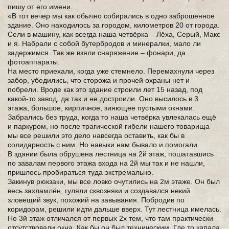
пишу от его имени.
«В тот вечер мы как обычно собирались в одно заброшенное
здание. Оно находилось за городом, километров 20 от города.
Сели в машину, как всегда наша четвёрка – Лёха, Серый, Макс
и я. Набрали с собой бутербродов и минералки, мало ли
задержимся. Так же взяли снаряжение – фонари, да
фотоаппараты.
На место приехали, когда уже стемнело. Перемахнули через
забор, убедились, что сторожа и прочей охраны нет и
побрели. Вроде как это здание строили лет 15 назад, под
какой-то завод, да так и не достроили. Оно высилось в 3
этажа, большое, кирпичное, зияющее пустыми окнами.
Забрались без труда, когда то наша четвёрка увлекалась ещё
и паркуром, но после трагической гибели нашего товарища
мы все решили это дело навсегда оставить, как бы в
солидарность с ним. Но навыки нам бывало и помогали.
В здании была обрушена лестница на 2й этаж, пошатавшись
по завалам первого этажа входа на 2й мы так и не нашли,
пришлось пробираться туда экстремально.
Закинув рюкзаки, мы все ловко очутились на 2м этаже. Он был
весь захламлён, гуляли сквозняки и создавался некий
зловещий звук, похожий на завывания. Побродив по
коридорам, решили идти дальше вверх. Тут лестница имелась.
Но 3й этаж отличался от первых 2х тем, что там практически
отсутствовали окна. Как бы он был техническим. Где то капала