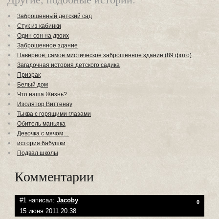
Заброшенный детский сад
Стук из кабинки
Один сон на двоих
Заброшенное здание
Наверное, самое мистическое заброшенное здание (89 фото)
Загадочная история детского садика
Призрак
Белый дом
Что наша Жизнь?
Изолятор Виттенау
Тыква с горящими глазами
Обитель маньяка
Девочка с мячом…
история бабушки
Подвал школы
Комментарии
#1 написал:
Jacoby
0
15 июня 2011 20:38