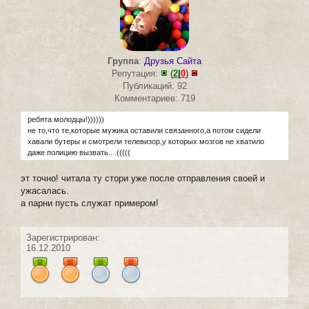
Группа
:
Друзья Сайта
Репутация:
(
2
|
0
)
Публикаций: 92
Комментариев: 719
ребята молодцы!))))))
не то,что те,которые мужика оставили связанного,а потом сидели
хавали бутеры и смотрели телевизор,у которых мозгов не хватило
даже полицию вызвать....(((((
эт точно! читала ту стори уже после отправления своей и
ужасалась.
а парни пусть служат примером!
Зарегистрирован:
16.12.2010