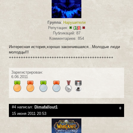
Группа
:
Нарушители
Репутация:
(
1
|
0
)
Публикаций: 87
Комментариев: 854
Интересная история,хорошо закончившаяся...Молодые люди
молодцы!!!
++++++++++++++++++++++++++++++++++++++++++++
Зарегистрирован:
6.06.2011
#4 написал:
Dimafallout1
0
15 июня 2011 20:53