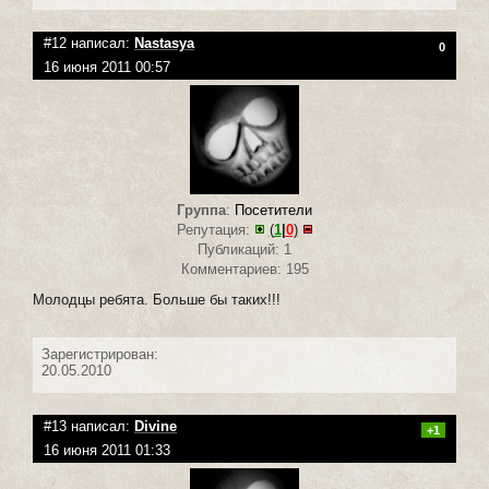
#12 написал:
Nastasya
0
16 июня 2011 00:57
Группа
:
Посетители
Репутация:
(
1
|
0
)
Публикаций: 1
Комментариев: 195
Молодцы ребята. Больше бы таких!!!
Зарегистрирован:
20.05.2010
#13 написал:
Divine
+1
16 июня 2011 01:33