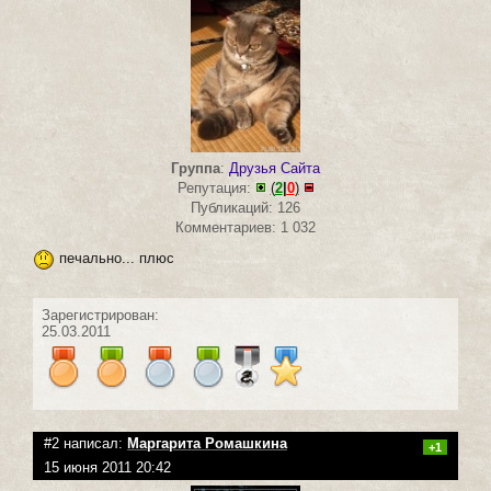
Группа
:
Друзья Сайта
Репутация:
(
2
|
0
)
Публикаций: 126
Комментариев: 1 032
печально... плюс
Зарегистрирован:
25.03.2011
#2 написал:
Маргарита Ромашкина
+1
15 июня 2011 20:42