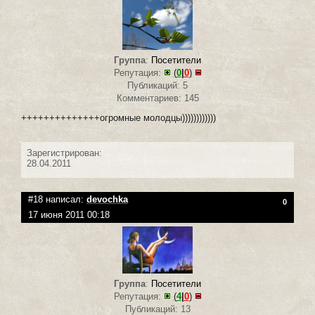
Группа
:
Посетители
Репутация:
(
0
|
0
)
Публикаций: 5
Комментариев: 145
++++++++++++++огромные молодцы))))))))))))
Зарегистрирован:
28.04.2011
#18 написал:
devochka
0
17 июня 2011 00:18
Группа
:
Посетители
Репутация:
(
4
|
0
)
Публикаций: 13