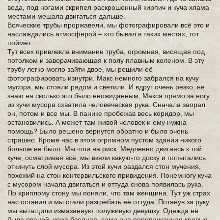
вода, под ногами скрипел раскрошенный кирпич и куча хлама
местами мешала двигаться дальше.
Всяческие трубы проржавели, мы фотографировали всё это и
наслаждались атмосферой – кто бывал в таких местах, тот
поймёт.
Тут всех привлекла внимание труба, огромная, висящая под
потолком и заворачивающая к полу плавным коленом. В эту
трубу легко могло зайти двое, мы решили её
фотографировать изнутри. Макс немного забрался на кучу
мусора, мы стояли рядом и светили. И вдруг очень резко, не
знаю на сколько это было неожиданным, Макса прямо за ногу
из кучи мусора схватила человеческая рука. Сначала заорал
он, потом и все мы. В панике пробежав весь коридор, мы
остановились. А может там живой человек и ему нужна
помощь? Было решено вернутся обратно и было очень
страшно. Кроме нас в этом огромном пустом здании никого
больше не было. Мы шли на риск. Медленно двигаясь к той
куче, осматривая всё, мы взяли какую-то доску и попытались
откинуть слой мусора. Из этой кучи раздался стон мучения,
похожий на стон кентервильского привидения. Понемногу куча
с мусором начала двигаться и оттуда снова появилась рука.
По хриплому стону мы поняли, что там женщина. Тут уж страх
нас оставил и мы стали разгребать её оттуда. Потянув за руку
мы вытащили измазанную полуживую девушку. Одежда её
была рваной, кожа бледная, сама она перепачканная кровью.