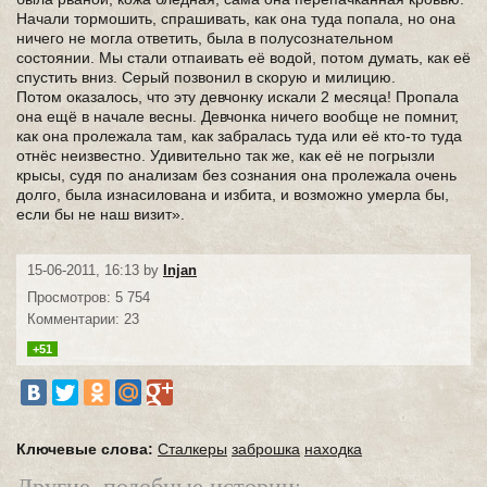
Начали тормошить, спрашивать, как она туда попала, но она
ничего не могла ответить, была в полусознательном
состоянии. Мы стали отпаивать её водой, потом думать, как её
спустить вниз. Серый позвонил в скорую и милицию.
Потом оказалось, что эту девчонку искали 2 месяца! Пропала
она ещё в начале весны. Девчонка ничего вообще не помнит,
как она пролежала там, как забралась туда или её кто-то туда
отнёс неизвестно. Удивительно так же, как её не погрызли
крысы, судя по анализам без сознания она пролежала очень
долго, была изнасилована и избита, и возможно умерла бы,
если бы не наш визит».
15-06-2011, 16:13 by
Injan
Просмотров: 5 754
Комментарии: 23
+51
Ключевые слова:
Сталкеры
заброшка
находка
Другие, подобные истории: