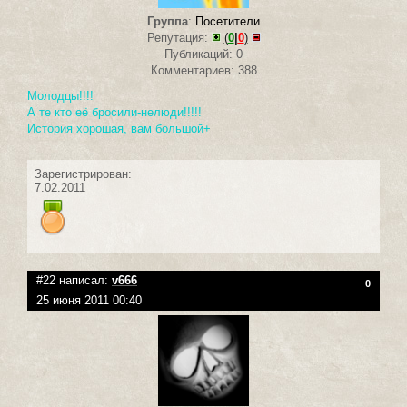
Группа
:
Посетители
Репутация:
(
0
|
0
)
Публикаций: 0
Комментариев: 388
Молодцы!!!!
А те кто её бросили-нелюди!!!!!
История хорошая, вам большой+
Зарегистрирован:
7.02.2011
#22 написал:
v666
0
25 июня 2011 00:40