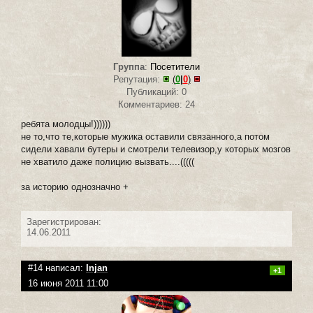
Группа
:
Посетители
Репутация:
(
0
|
0
)
Публикаций: 0
Комментариев: 24
ребята молодцы!))))))
не то,что те,которые мужика оставили связанного,а потом
сидели хавали бутеры и смотрели телевизор,у которых мозгов
не хватило даже полицию вызвать....(((((
за историю однозначно +
Зарегистрирован:
14.06.2011
#14 написал:
Injan
+1
16 июня 2011 11:00