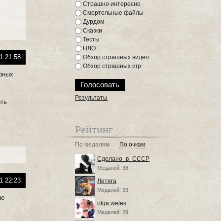
Страшно интересно
Смертельные файлы
Дурдом
Сказки
Тесты
НЛО
1 21:58
Обзор страшных видео
Обзор страшных игр
йоных
Результаты
ить
Рейтинг
По медалям
По очкам
Сделано_в_СССР
Медалей: 38
1 22:23
Летяга
Медалей: 33
ше
olqa.weles
Медалей: 29