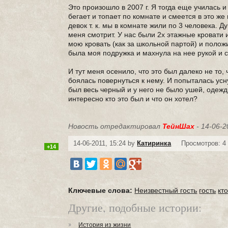
Это произошло в 2007 г. Я тогда еще училась и
бегает и топает по комнате и смеется в это же
девок т. к. мы в комнате жили по 3 человека. Д
меня смотрит. У нас были 2х этажные кровати и
мою кровать (как за школьной партой) и полож
была моя подружка и махнула на нее рукой и ск
И тут меня осенило, что это был далеко не то, 
боялась повернуться к нему. И попыталась усн
был весь черный и у него не было ушей, одежд
интересно кто это был и что он хотел?
Новость отредактировал
ТейнШах
- 14-06-2
14-06-2011, 15:24 by
Катиринка
Просмотров: 4
+14
Ключевые слова:
Неизвестный гость
гость
кто
Другие, подобные истории:
История из жизни