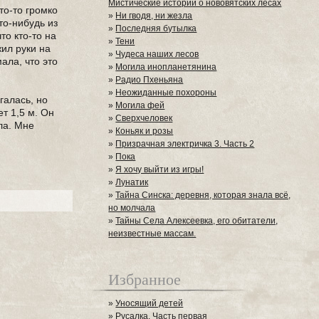
Мистические истории о нововятских лесах
то-то громко
»
Ни гводя, ни жезла
то-нибудь из
»
Последняя бутылка
то кто-то на
»
Тени
жил руки на
»
Чудеса наших лесов
ала, что это
»
Могила инопланетянина
»
Радио Пхеньяна
»
Неожиданные похороны
галась, но
»
Могила фей
т 1,5 м. Он
»
Сверхчеловек
ла. Мне
»
Коньяк и розы
»
Призрачная электричка 3. Часть 2
»
Пока
»
Я хочу выйти из игры!
»
Лунатик
»
Тайна Синска: деревня, которая знала всё,
но молчала
»
Тайны Села Алексеевка, его обитатели,
неизвестные массам.
Избранное
»
Уносящий детей
»
Русалка. Часть первая