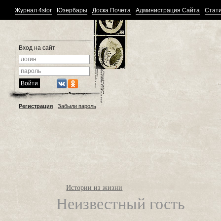
Журнал 4stor
Юзербары
Доска Почета
Администрация Сайта
Стати
Вход на сайт
Регистрация
Забыли пароль
Истории из жизни
Неизвестный гость