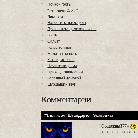
Ночной гость
"Не плачь, Оля..."
Домовой
Навестить приходила
Про нашего домового Феню
Гость
Силуэт
Голос во тьме
Молитва на ночь
Кот видит все...
Ночные видения
Приход привидения
Голодный домовой
Шуршащий звук
Комментарии
#1 написал:
Штандартен Экзорцист
Общажный??))
0
++++++++++++++