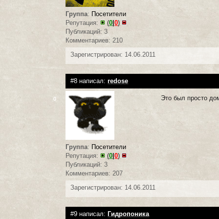
Группа
:
Посетители
Репутация:
(
0
|
0
)
Публикаций: 3
Комментариев: 210
Зарегистрирован: 14.06.2011
#8 написал:
redose
Это был просто дом
0
Группа
:
Посетители
Репутация:
(
0
|
0
)
Публикаций: 3
Комментариев: 207
Зарегистрирован: 14.06.2011
#9 написал:
Гидропоника