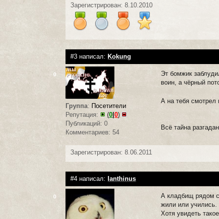
Зарегистрирован: 8.10.2010
#3 написал:
Kokung
Эт бомжик заблудил
0
воин, а чёрный пот
А на тебя смотрел
Группа
:
Посетители
Репутация:
(
0
|
0
)
Публикаций: 0
Всё тайна разгадан
Комментариев: 54
Зарегистрирован: 8.06.2011
#4 написал:
Ianthinus
А кладбищ рядом с
0
жили или учились.
Хотя увидеть такое