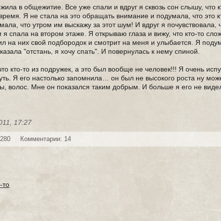
 жила в общежитие. Все уже спали и вдруг я сквозь сон слышу, что к
 время. Я не стала на это обращать внимание и подумала, что это к
умала, что утром им выскажу за этот шум! И вдруг я почувствовала, ч
 я спала на втором этаже. Я открываю глаза и вижу, что кто-то сло
ил на них свой подбородок и смотрит на меня и улыбается. Я подум
азала "отстань, я хочу спать". И повернулась к нему спиной.
что кто-то из подружек, а это был вообще не человек!!! Я очень испу
уть. Я его настолько запомнила… он был не высокого роста ну може
ы, волос. Мне он показался таким добрым. И больше я его не виде
011, 17:27
 280
Комментарии: 14
-то