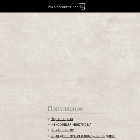
-->
Мы в соцсетях:
Популярное
»
Чертовщина
»
Нехорошая квартира?
»
Нечто в поле
»
«Три дня плутал и вернулся седой».