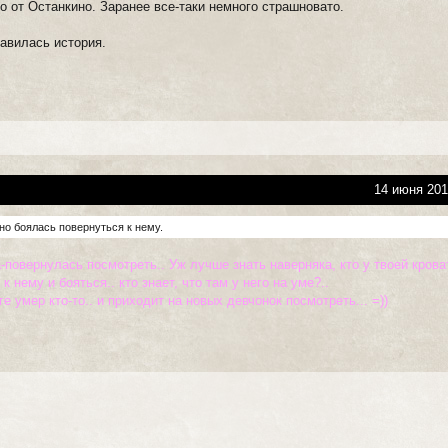
о от Останкино. Заранее все-таки немного страшновато.
авилась история.
14 июня 201
 но боялась повернуться к нему.
повернулась посмотреть.. Уж лучше знать наверняка, кто у твоей кроват
 нему и бояться.. кто знает, что там у него на уме?..
е умер кто-то.. и приходит на новых девчонок посмотреть... =))