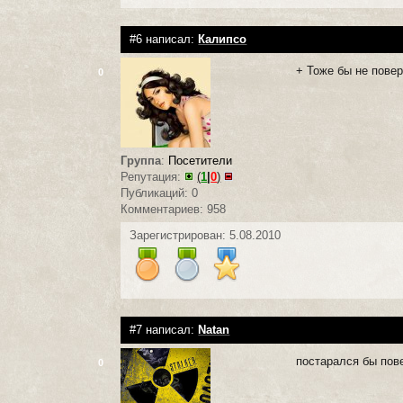
#6 написал:
Калипсо
+ Тоже бы не пове
0
Группа
:
Посетители
Репутация:
(
1
|
0
)
Публикаций: 0
Комментариев: 958
Зарегистрирован: 5.08.2010
#7 написал:
Natan
постарался бы пов
0