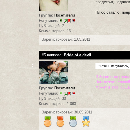
предстоит, недалек
Плюс ставлю, понр
Группа
:
Посетители
Репутация:
(
0
|
0
)
Публикаций: 2
Комментариев: 16
Зарегистрирован: 1.05.2011
#5 написал:
Bride of a devil
0
Я очень испугалась,
Я бы не выдержала-
Чем лежать спиной к
Может в этой общаг
Группа
:
Посетители
Репутация:
(
1
|
0
)
Публикаций: 30
Комментариев: 1 063
Зарегистрирован: 30.05.2011