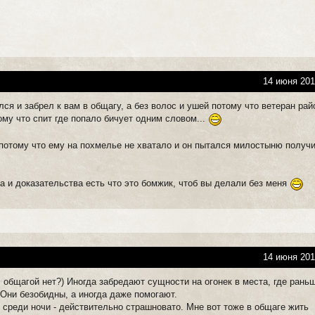
14 июня 201
ся и забрел к вам в общагу, а без волос и ушей потому что ветеран ра
ому что спит где попало бичует одним словом...
 потому что ему на похмелье не хватало и он пытался милостыню получ
а и доказательства есть что это бомжик, чтоб вы делали без меня
14 июня 201
 общагой нет?) Иногда забредают сущности на огонек в места, где рань
 Они безобидны, а иногда даже помогают.
 среди ночи - действительно страшновато. Мне вот тоже в общаге жить