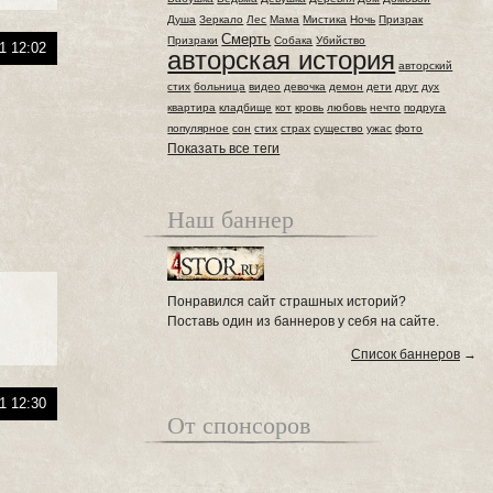
Душа
Зеркало
Лес
Мама
Мистика
Ночь
Призрак
Смерть
Призраки
Собака
Убийство
1 12:02
авторская история
авторский
стих
больница
видео
девочка
демон
дети
друг
дух
квартира
кладбище
кот
кровь
любовь
нечто
подруга
популярное
сон
стих
страх
существо
ужас
фото
Показать все теги
Наш баннер
Понравился сайт страшных историй?
Поставь один из баннеров у себя на сайте.
Список баннеров
→
1 12:30
От спонсоров