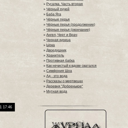
»
Русалка. Часть вторая
»
Чёрный ручей
»
Баба Яга
»
Чёрные перья
»
Чёрные перья (продолжение)
»
Чёрные перья (окончание)
»
Ангел, Черт и Врач
»
Черная курица
»
Ырка
»
Двоедушник
»
Хранитель
»
Противная бабка
»
Как нечистый к вдове сватался
»
Симфония Шоа
»
Ад - это вода
»
Рассказы о мертвецах
»
Деревня "Добренькое"
»
Мутная вода
1 17:46