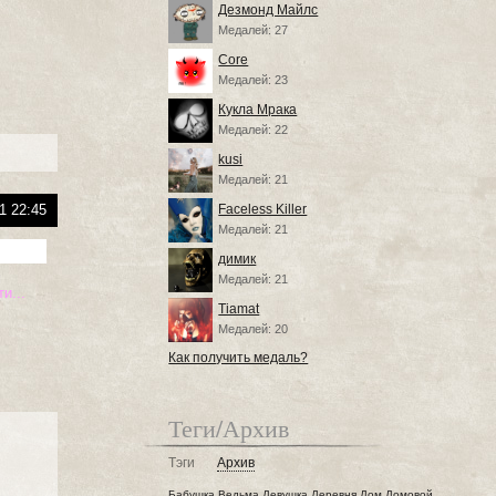
Дезмонд Майлс
Медалей: 27
Core
Медалей: 23
Кукла Мрака
Медалей: 22
kusi
Медалей: 21
1 22:45
Faceless Killer
Медалей: 21
димик
Медалей: 21
и...
Tiamat
Медалей: 20
Как получить медаль?
Теги/Архив
Тэги
Архив
Бабушка
Ведьма
Девушка
Деревня
Дом
Домовой