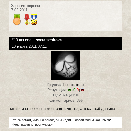
Зарегистрирован:
7.03.2011
#19 написал:
sveta.schitova
0
18 марта 2011 07:11
Группа
:
Посетители
Репутация:
(
0
|
0
)
Публикаций: 0
Комментариев: 856
читаю. а он не кончается, опять читаю, а текст всё дальше...
кто-то бегает, именно бегает, а не ходит. Первая моя мысль была:
«Ксю, наверно, вернулась»