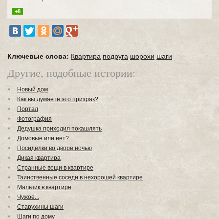
+8
Ключевые слова:
Квартира
подруга
шорохи
шаги
Другие, подобные истории:
Новый дом
Как вы думаете это призрак?
Портал
Фотография
Дедушка приходил покашлять
Домовые или нет?
Посиделки во дворе ночью
Дикая квартира
Странные вещи в квартире
Таинственные соседи в нехорошей квартире
Мальчик в квартире
Чужое...
Старухины шаги
Шаги по дому