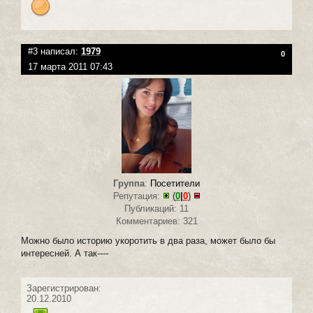
#3 написал:
1979
0
17 марта 2011 07:43
Группа
:
Посетители
Репутация:
(
0
|
0
)
Публикаций: 11
Комментариев: 321
Можно было историю укоротить в два раза, может было бы
интересней. А так----
Зарегистрирован:
20.12.2010