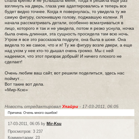
спала крепко и не услышала меня, тогда я решила еще раз
взглянуть на дверь, глаза уже адаптировались и теперь все
будет видно точнее. Когда я повернулась, то увидела ту же
самую фигуру, склонившую голову, поджавшую колени. Я
начала рассматривать детали, особенно всматриваться в
лицо, которого я так и не увидела, потом я резко уснула, ночка
была очень длинная, эта сущность просидела там всю ночь.
Утром я все это рассказала подруге, она была в шоке. Она
видела то же самое, что и я! Ту же фигуру возле двери, а еще
над ухом у нее кто-то дышал очень громко. Мы с ней
надеемся, что этот призрак добрый! И ничего плохого не
сделает!
Очень любим ваш сайт, вот решили поделиться, здесь нас
поймут…
Вот такие вот дела.
«Мир-Ксю»
Новость отредактировал
Улайри
- 17-03-2011, 06:05
Причина: Очень много ошибок!
17-03-2011, 06:05 by
Mir-Ksu
Просмотров: 3 237
Комментарии: 23