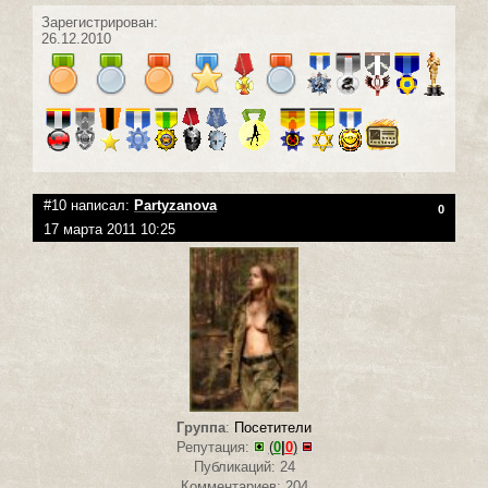
Зарегистрирован:
26.12.2010
#10 написал:
Partyzanova
0
17 марта 2011 10:25
Группа
:
Посетители
Репутация:
(
0
|
0
)
Публикаций: 24
Комментариев: 204