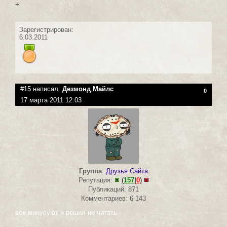
+
Зарегистрирован:
6.03.2011
#15 написал:
Дезмонд Майлс
0
17 марта 2011 12:03
Группа
:
Друзья Сайта
Репутация:
(
157
|
0
)
Публикаций: 871
Комментариев: 6 143
все минусуют и решил не читать -