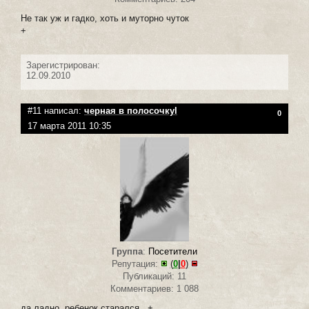
Не так уж и гадко, хоть и муторно чуток
+
Зарегистрирован:
12.09.2010
#11 написал:
черная в полосочкуl
0
17 марта 2011 10:35
Группа
:
Посетители
Репутация:
(
0
|
0
)
Публикаций: 11
Комментариев: 1 088
да ладно, ребенок старался...+