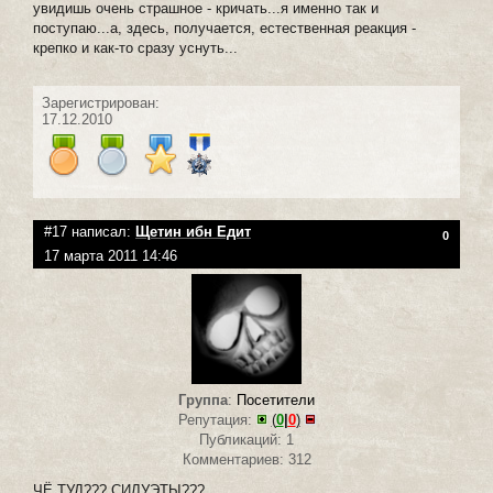
увидишь очень страшное - кричать...я именно так и
поступаю...а, здесь, получается, естественная реакция -
крепко и как-то сразу уснуть...
Зарегистрирован:
17.12.2010
#17 написал:
Щетин ибн Едит
0
17 марта 2011 14:46
Группа
:
Посетители
Репутация:
(
0
|
0
)
Публикаций: 1
Комментариев: 312
ЧЁ ТУД??? СИЛУЭТЫ???