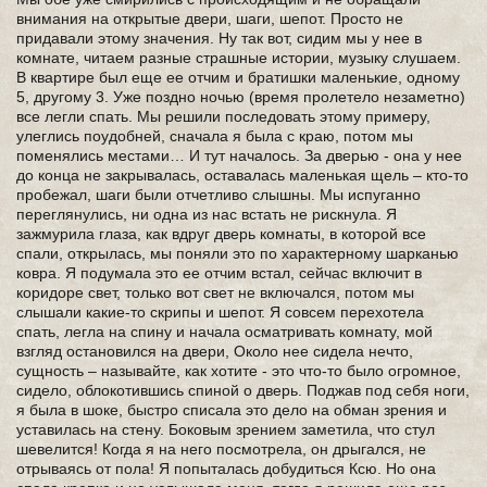
внимания на открытые двери, шаги, шепот. Просто не
придавали этому значения. Ну так вот, сидим мы у нее в
комнате, читаем разные страшные истории, музыку слушаем.
В квартире был еще ее отчим и братишки маленькие, одному
5, другому 3. Уже поздно ночью (время пролетело незаметно)
все легли спать. Мы решили последовать этому примеру,
улеглись поудобней, сначала я была с краю, потом мы
поменялись местами… И тут началось. За дверью - она у нее
до конца не закрывалась, оставалась маленькая щель – кто-то
пробежал, шаги были отчетливо слышны. Мы испуганно
переглянулись, ни одна из нас встать не рискнула. Я
зажмурила глаза, как вдруг дверь комнаты, в которой все
спали, открылась, мы поняли это по характерному шарканью
ковра. Я подумала это ее отчим встал, сейчас включит в
коридоре свет, только вот свет не включался, потом мы
слышали какие-то скрипы и шепот. Я совсем перехотела
спать, легла на спину и начала осматривать комнату, мой
взгляд остановился на двери, Около нее сидела нечто,
сущность – называйте, как хотите - это что-то было огромное,
сидело, облокотившись спиной о дверь. Поджав под себя ноги,
я была в шоке, быстро списала это дело на обман зрения и
уставилась на стену. Боковым зрением заметила, что стул
шевелится! Когда я на него посмотрела, он дрыгался, не
отрываясь от пола! Я попыталась добудиться Ксю. Но она