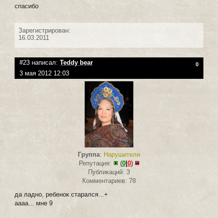
спасибо
Зарегистрирован:
16.03.2011
#23 написал:
Teddy bear
0
3 мая 2012 12:03
Группа
:
Нарушители
Репутация:
(
0
|
0
)
Публикаций: 3
Комментариев: 78
да ладно, ребенок старался...+
аааа... мне 9