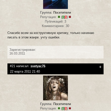
Группа
:
Посетители
Репутация:
(
0
|
0
)
Публикаций: 3
Комментариев: 30
Спасибо всем за коструктивную критику, только начинаю
писать в этом жанре. учту ошибки.
Зарегистрирован:
16.03.2011
#21 написал:
svetyac76
0
22 марта 2011 21:40
Группа
:
Посетители
Репутация:
(
0
|
0
)