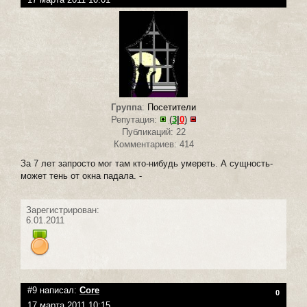
Группа
:
Посетители
Репутация:
(
3
|
0
)
Публикаций: 22
Комментариев: 414
За 7 лет запросто мог там кто-нибудь умереть. А сущность-
может тень от окна падала. -
Зарегистрирован:
6.01.2011
#9 написал:
Core
0
17 марта 2011 10:15