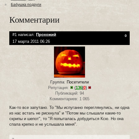
Бабушка подруги
Комментарии
#1 написал:
Прохожий
0
17 марта 2011 06:26
Группа
:
Посетители
Репутация:
(
136
|
0
)
Публикаций: 94
Комментариев: 1 065
Как-то все запутано. То "Мы испуганно переглянулись, ни одна
из нас встать не рискнула" и "Потом мы слышали какие-то
скрипы и шепот", то "Я попыталась добудиться Ксю. Но она
спала крепко и не услышала меня".