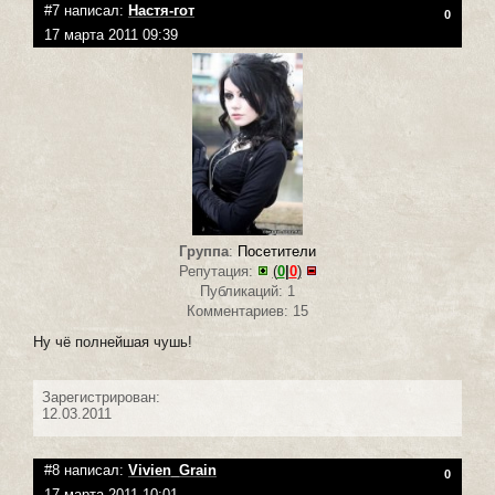
#7 написал:
Настя-гот
0
17 марта 2011 09:39
Группа
:
Посетители
Репутация:
(
0
|
0
)
Публикаций: 1
Комментариев: 15
Ну чё полнейшая чушь!
Зарегистрирован:
12.03.2011
#8 написал:
Vivien_Grain
0
17 марта 2011 10:01