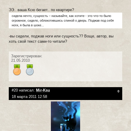
ЭЭ.. ваша Ксю бегает.. по квартире?
сидела нечто, сущность – называйте, как хотите - это что-то было
огромное, сидело, облокотившись спиной о дверь. Поджав под себя
ноги, я была в шоке...
-вы сидели, поджав ноги или сущность?? Воще, автор, вы
хоть свой текст сами-то читали?
Зарегистрирован:
21.05.2010
#20 написал:
Mir-Ksu
0
18 марта 2011 12:58