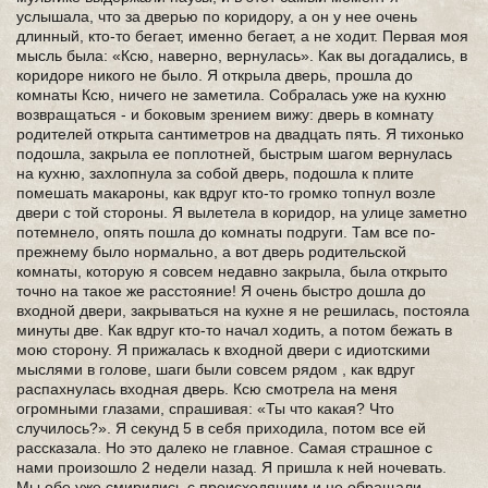
услышала, что за дверью по коридору, а он у нее очень
длинный, кто-то бегает, именно бегает, а не ходит. Первая моя
мысль была: «Ксю, наверно, вернулась». Как вы догадались, в
коридоре никого не было. Я открыла дверь, прошла до
комнаты Ксю, ничего не заметила. Собралась уже на кухню
возвращаться - и боковым зрением вижу: дверь в комнату
родителей открыта сантиметров на двадцать пять. Я тихонько
подошла, закрыла ее поплотней, быстрым шагом вернулась
на кухню, захлопнула за собой дверь, подошла к плите
помешать макароны, как вдруг кто-то громко топнул возле
двери с той стороны. Я вылетела в коридор, на улице заметно
потемнело, опять пошла до комнаты подруги. Там все по-
прежнему было нормально, а вот дверь родительской
комнаты, которую я совсем недавно закрыла, была открыто
точно на такое же расстояние! Я очень быстро дошла до
входной двери, закрываться на кухне я не решилась, постояла
минуты две. Как вдруг кто-то начал ходить, а потом бежать в
мою сторону. Я прижалась к входной двери с идиотскими
мыслями в голове, шаги были совсем рядом , как вдруг
распахнулась входная дверь. Ксю смотрела на меня
огромными глазами, спрашивая: «Ты что какая? Что
случилось?». Я секунд 5 в себя приходила, потом все ей
рассказала. Но это далеко не главное. Самая страшное с
нами произошло 2 недели назад. Я пришла к ней ночевать.
Мы обе уже смирились с происходящим и не обращали