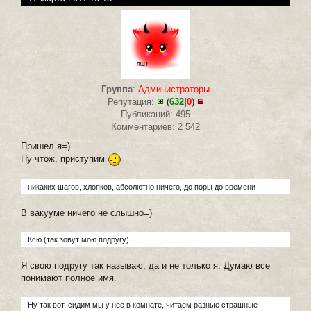
Группа
:
Администраторы
Репутация:
(
632
|
0
)
Публикаций: 495
Комментариев: 2 542
Пришел я=)
Ну чтож, приступим
никаких шагов, хлопков, абсолютно ничего, до поры до времени
В вакууме ничего не слышно=)
Ксю (так зовут мою подругу)
Я свою подругу так называю, да и не только я. Думаю все
понимают полное имя.
Ну так вот, сидим мы у нее в комнате, читаем разные страшные