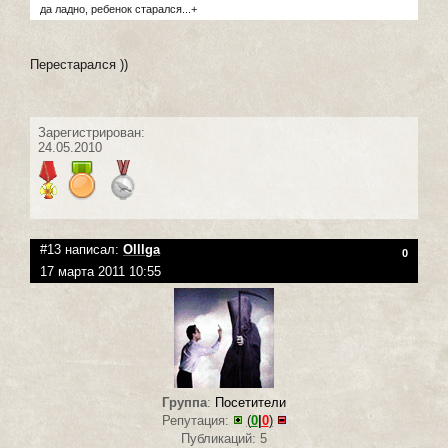
да ладно, ребенок старался...+
Перестарался ))
Зарегистрирован:
24.05.2010
#13 написал:
Olllga
0
17 марта 2011 10:55
Группа
:
Посетители
Репутация:
(
0
|
0
)
Публикаций: 5