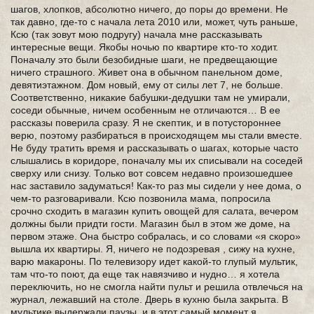
шагов, хлопков, абсолютно ничего, до поры до времени. Не
так давно, где-то с начала лета 2010 или, может, чуть раньше,
Ксю (так зовут мою подругу) начала мне рассказывать
интересные вещи. Якобы ночью по квартире кто-то ходит.
Поначалу это были безобидные шаги, не предвещающие
ничего страшного. Живет она в обычном панельном доме,
девятиэтажном. Дом новый, ему от силы лет 7, не больше.
Соответственно, никакие бабушки-дедушки там не умирали,
соседи обычные, ничем особенным не отличаются… В ее
рассказы поверила сразу. Я не скептик, и в потустороннее
верю, поэтому разбираться в происходящем мы стали вместе.
Не буду тратить время и рассказывать о шагах, которые часто
слышались в коридоре, поначалу мы их списывали на соседей
сверху или снизу. Только вот совсем недавно произошедшее
нас заставило задуматься! Как-то раз мы сидели у нее дома, о
чем-то разговаривали. Ксю позвонила мама, попросила
срочно сходить в магазин купить овощей для салата, вечером
должны были придти гости. Магазин был в этом же доме, на
первом этаже. Она быстро собралась, и со словами «я скоро»
вышла их квартиры. Я, ничего не подозревая , сижу на кухне,
варю макароны. По телевизору идет какой-то глупый мультик,
там что-то поют, да еще так навязчиво и нудно… я хотела
переключить, но не смогла найти пульт и решила отвлечься на
журнал, лежавший на столе. Дверь в кухню была закрыта. В
мультике выдержали паузы, и в этот самый момент я