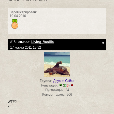
Зарегистрирован:
19.04.2010
#18 написал:
Living_Vanilla
0
17 марта 2011 19:32
Группа
:
Друзья Сайта
Репутация:
(
2
|
0
)
Публикаций: 24
Комментариев: 506
WTF?!
-