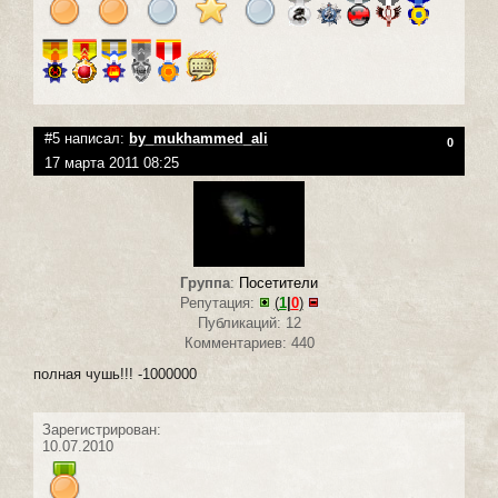
#5 написал:
by_mukhammed_ali
0
17 марта 2011 08:25
Группа
:
Посетители
Репутация:
(
1
|
0
)
Публикаций: 12
Комментариев: 440
полная чушь!!! -1000000
Зарегистрирован:
10.07.2010