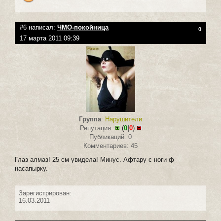
#6 написал:
ЧМО-покойница
0
17 марта 2011 09:39
Группа
:
Нарушители
Репутация:
(
0
|
0
)
Публикаций: 0
Комментариев: 45
Глаз алмаз! 25 см увидела! Минус. Афтару с ноги ф
насапырку.
Зарегистрирован:
16.03.2011