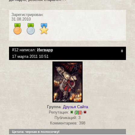
Зарегистрирован:
31.08.2010
#12 написал:
Ингварр
0
17 марта 2011 10:51
Группа
:
Друзья Сайта
Репутация:
(
0
|
0
)
Публикаций: 3
Комментариев: 398
Цитата: черная в полосочкуl