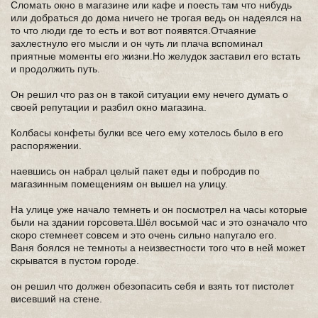
Сломать окно в магазине или кафе и поесть там что нибудь
или добраться до дома ничего не трогая ведь он надеялся на
то что люди где то есть и вот вот появятся.Отчаяние
захлестнуло его мысли и он чуть ли плача вспоминал
приятные моменты его жизни.Но желудок заставил его встать
и продолжить путь.
Он решил что раз он в такой ситуации ему нечего думать о
своей репутации и разбил окно магазина.
Колбасы конфеты булки все чего ему хотелось было в его
распоряжении.
наевшись он набрал целый пакет еды и побродив по
магазинным помещениям он вышел на улицу.
На улице уже начало темнеть и он посмотрел на часы которые
были на здании горсовета.Шёл восьмой час и это означало что
скоро стемнеет совсем и это очень сильно напугало его.
Ваня боялся не темноты а неизвестности того что в ней может
скрыватся в пустом городе.
он решил что должен обезопасить себя и взять тот пистолет
висевший на стене.