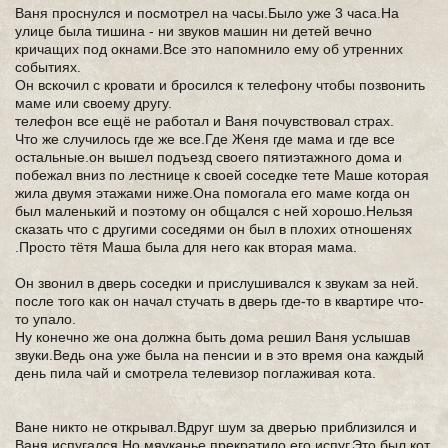
Ваня проснулся и посмотрел на часы.Было уже 3 часа.На
улице была тишина - ни звуков машин ни детей вечно
кричащих под окнами.Все это напомнило ему об утренних
событиях.
Он вскочил с кровати и бросился к телефону чтобы позвонить
маме или своему другу.
телефон все ещё не работал и Ваня почувствовал страх.
Что же случилось где же все.Где Женя где мама и где все
остальные.он вышел подъезд своего пятиэтажного дома и
побежал вниз по лестнице к своей соседке тете Маше которая
жила двумя этажами ниже.Она помогала его маме когда он
был маленький и поэтому он общался с ней хорошо.Нельзя
сказать что с другими соседями он был в плохих отношенях
.Просто тётя Маша была для него как вторая мама.
Он звонил в дверь соседки и прислушивался к звукам за ней.
после того как он начал стучать в дверь где-то в квартире что-
то упало.
Ну конечно же она должна быть дома решил Ваня услышав
звуки.Ведь она уже была на пенсии и в это время она каждый
день пила чай и смотрела телевизор поглаживая кота.
Ване никто не открывал.Вдруг шум за дверью приблизился и
Ваня испугался.Но мяуканье прекратило его испуг.Это был кот