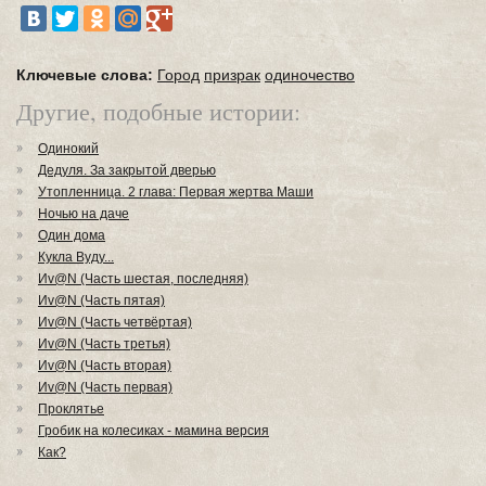
Ключевые слова:
Город
призрак
одиночество
Другие, подобные истории:
Одинокий
Дедуля. За закрытой дверью
Утопленница. 2 глава: Первая жертва Маши
Ночью на даче
Один дома
Кукла Вуду...
Иv@N (Часть шестая, последняя)
Иv@N (Часть пятая)
Иv@N (Часть четвёртая)
Иv@N (Часть третья)
Иv@N (Часть вторая)
Иv@N (Часть первая)
Проклятье
Гробик на колесиках - мамина версия
Как?