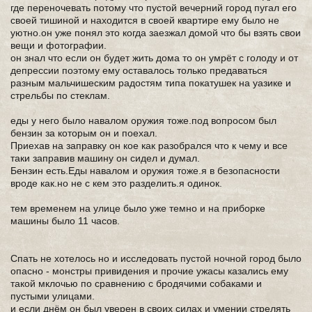
где переночевать потому что пустой вечерний город пугал его
своей тишиной и находится в своей квартире ему было не
уютно.он уже понял это когда заезжал домой что бы взять свои
вещи и фотографии.
он знал что если он будет жить дома то он умрёт с голоду и от
депрессии поэтому ему оставалось только предаваться
разным мальчишеским радостям типа покатушек на уазике и
стрельбы по стеклам.
еды у него было навалом оружия тоже.под вопросом был
бензин за которым он и поехал.
Приехав на заправку он кое как разобрался что к чему и все
таки заправив машину он сидел и думал.
Бензин есть.Еды навалом и оружия тоже.я в безопасности
вроде как.но не с кем это разделить.я одинок.
тем временем на улице было уже темно и на приборке
машины было 11 часов.
Спать не хотелось но и исследовать пустой ночной город было
опасно - монстры привидения и прочие ужасы казались ему
такой мклочью по сравнению с бродячими собаками и
пустыми улицами.
и если днём он был уверен в своих силах и умении стрелять