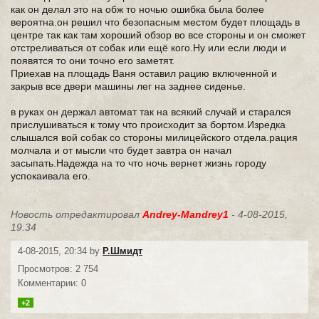
как он делал это на обж то ночью ошибка была более
вероятна.он решил что безопасным местом будет площадь в
центре так как там хороший обзор во все стороны и он сможет
отстреливаться от собак или ещё кого.Ну или если люди и
появятся то они точно его заметят.
Приехав на площадь Ваня оставил рацию включенной и
закрыв все двери машины лег на заднее сиденье.
в руках он держал автомат так на всякий случай и старался
прислушиваться к тому что происходит за бортом.Изредка
слышался вой собак со стороны милицейского отдела.рация
молчала и от мысли что будет завтра он начал
засыпать.Надежда на то что ночь вернет жизнь городу
успокаивала его.
Новость отредактировал
Andrey-Mandrey1
- 4-08-2015,
19:34
4-08-2015, 20:34 by
Р.Шмидт
Просмотров: 2 754
Комментарии: 0
+2