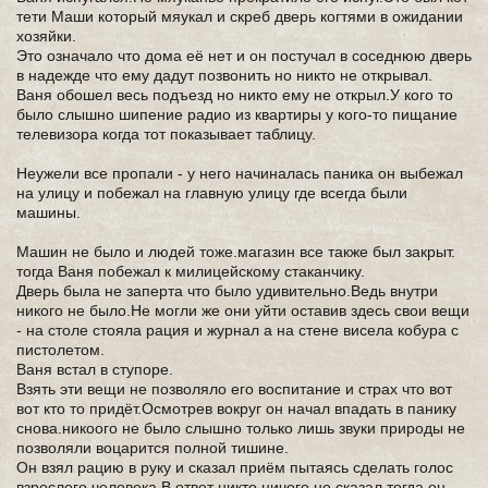
тети Маши который мяукал и скреб дверь когтями в ожидании
хозяйки.
Это означало что дома её нет и он постучал в соседнюю дверь
в надежде что ему дадут позвонить но никто не открывал.
Ваня обошел весь подъезд но никто ему не открыл.У кого то
было слышно шипение радио из квартиры у кого-то пищание
телевизора когда тот показывает таблицу.
Неужели все пропали - у него начиналась паника он выбежал
на улицу и побежал на главную улицу где всегда были
машины.
Машин не было и людей тоже.магазин все также был закрыт.
тогда Ваня побежал к милицейскому стаканчику.
Дверь была не заперта что было удивительно.Ведь внутри
никого не было.Не могли же они уйти оставив здесь свои вещи
- на столе стояла рация и журнал а на стене висела кобура с
пистолетом.
Ваня встал в ступоре.
Взять эти вещи не позволяло его воспитание и страх что вот
вот кто то придёт.Осмотрев вокруг он начал впадать в панику
снова.никоого не было слышно только лишь звуки природы не
позволяли воцарится полной тишине.
Он взял рацию в руку и сказал приём пытаясь сделать голос
взрослого человека.В ответ никто ничего не сказал.тогда он