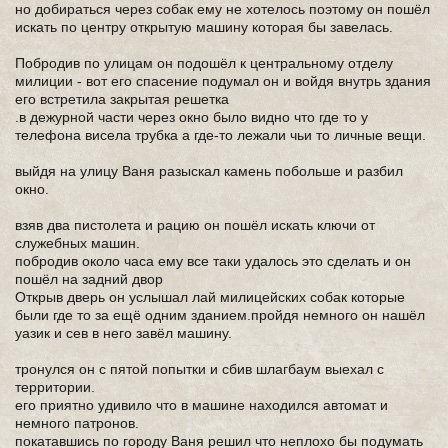
но добираться через собак ему не хотелось поэтому он пошёл
искать по центру открытую машину которая бы завелась.
Побродив по улицам он подошёл к центральному отделу
милиции - вот его спасение подумал он и войдя внутрь здания
его встретила закрытая решетка
.в дежурной части через окно было видно что где то у
телефона висела трубка а где-то лежали чьи то личные вещи.
выйдя на улицу Ваня разыскал камень побольше и разбил
окно.
взяв два пистолета и рацию он пошёл искать ключи от
служебных машин.
побродив около часа ему все таки удалось это сделать и он
пошёл на задний двор
Открыв дверь он услышал лай милицейских собак которые
были где то за ещё одним зданием.пройдя немного он нашёл
уазик и сев в него завёл машину.
тронулся он с пятой попытки и сбив шлагбаум выехал с
территории.
его приятно удивило что в машине находился автомат и
немного патронов.
покатавшись по городу Ваня решил что неплохо бы подумать