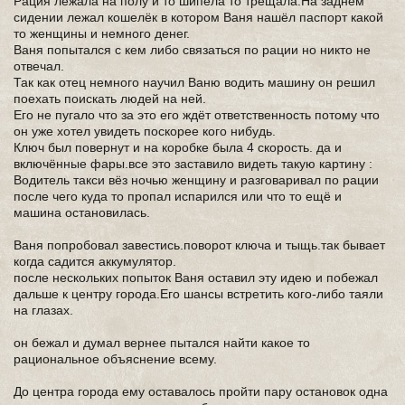
Рация лежала на полу и то шипела то трещала.На заднем
сидении лежал кошелёк в котором Ваня нашёл паспорт какой
то женщины и немного денег.
Ваня попытался с кем либо связаться по рации но никто не
отвечал.
Так как отец немного научил Ваню водить машину он решил
поехать поискать людей на ней.
Его не пугало что за это его ждёт ответственность потому что
он уже хотел увидеть поскорее кого нибудь.
Ключ был повернут и на коробке была 4 скорость. да и
включённые фары.все это заставило видеть такую картину :
Водитель такси вёз ночью женщину и разговаривал по рации
после чего куда то пропал испарился или что то ещё и
машина остановилась.
Ваня попробовал завестись.поворот ключа и тыщь.так бывает
когда садится аккумулятор.
после нескольких попыток Ваня оставил эту идею и побежал
дальше к центру города.Его шансы встретить кого-либо таяли
на глазах.
он бежал и думал вернее пытался найти какое то
рациональное объяснение всему.
До центра города ему оставалось пройти пару остановок одна