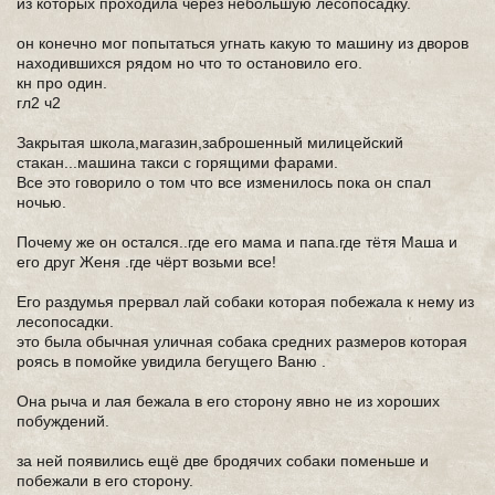
из которых проходила через небольшую лесопосадку.
он конечно мог попытаться угнать какую то машину из дворов
находившихся рядом но что то остановило его.
кн про один.
гл2 ч2
Закрытая школа,магазин,заброшенный милицейский
стакан...машина такси с горящими фарами.
Все это говорило о том что все изменилось пока он спал
ночью.
Почему же он остался..где его мама и папа.где тётя Маша и
его друг Женя .где чёрт возьми все!
Его раздумья прервал лай собаки которая побежала к нему из
лесопосадки.
это была обычная уличная собака средних размеров которая
роясь в помойке увидила бегущего Ваню .
Она рыча и лая бежала в его сторону явно не из хороших
побуждений.
за ней появились ещё две бродячих собаки поменьше и
побежали в его сторону.