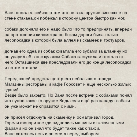
Ваня пожалел сейчас о том что не взял оружие висевшее на
стене стакана.он побежал в сторону центра быстро как мог.
собаки догоняли его и надо было что то предпринять. впереди
на протяжении километра по бокам дороги была только
лесопосадка в которой была аллея из скамеек и тротуаров.
догнав его одна из собак схватила его зубами за штанину но
он ударил её в нос кулаком.Собака заскулила и отстала от
него.Оставшиеся две преследовали его до конца лесопосадки
и потом отстали.
Перед ваней предстал центр его небольшого города.
Магазины,рестораны и кафе Горсовет и ещё несколько жилых
зданий.
Везде было закрыто. Но Ваня после встречи с собаками понял
что нужно какое то оружие.Ведь если ещё раз нападут собаки
он уже может не справится с ними.
он присел отдохнуть на скамейку и осматривал город.
Горели фонари кое где виднелись машины с включенными
фарами но он знал что будет также как с такси.
Ване хотелось есть и он стоял перед выбором.