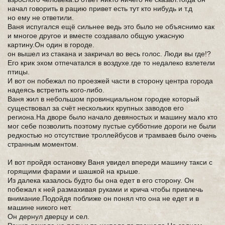
начал говорить в рацию привет есть тут кто нибудь и т.д
но ему не ответили.
Ваня испугался ещё сильнее ведь это было не объяснимо как
и многое другое и вместе создавало общую ужасную
картину.Он один в городе.
он вышел из стакана и закричал во весь голос. Люди вы где!?
Его крик эхом отпечатался в воздухе.где то недалеко взлетели
птицы.
И вот он побежал по проезжей части в сторону центра города
надеясь встретить кого-либо.
Ваня жил в небольшом провинциальном городке который
существовал за счёт нескольких крупных заводов его
региона.На дворе было начало девяностых и машину мало кто
мог себе позволить поэтому пустые субботние дороги не были
редкостью но отсутствие троллейбусов и трамваев было очень
странным моментом.
И вот пройдя остановку Ваня увидел впереди машину такси с
горящими фарами и шашкой на крыше.
Из далека казалось будто бы она едет в его сторону. Он
побежал к ней размахивая руками и крича чтобы привлечь
внимание.Подойдя поближе он понял что она не едет и в
машине никого нет.
Он дернул дверцу и сел.