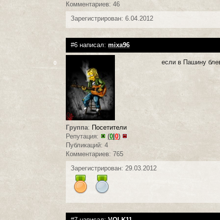
Комментариев: 46
Зарегистрирован: 6.04.2012
#6 написал:
mixa96
если в Пашину блев
0
Группа
:
Посетители
Репутация:
(
0
|
0
)
Публикаций: 4
Комментариев: 765
Зарегистрирован: 29.03.2012
#7 написал:
VOLK11