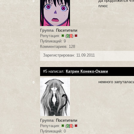
да продолжится чт
0
плюс
Группа
:
Посетители
Репутация:
(
0
|
0
)
Публикаций: 9
Комментариев: 128
Зарегистрирован: 11.09.2011
#5 написал:
Катрин Конеко-Оками
немного запуталась
0
Группа
:
Посетители
Репутация:
(
0
|
0
)
Публикаций: 0