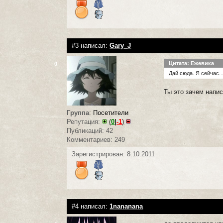
#3 написал:
Gary_J
Цитата: Ежевика
0
Дай сюда. Я сейчас..
Ты это зачем напи
Группа
:
Посетители
Репутация:
(
0
|
-1
)
Публикаций: 42
Комментариев: 249
Зарегистрирован: 8.10.2011
#4 написал:
1nananana