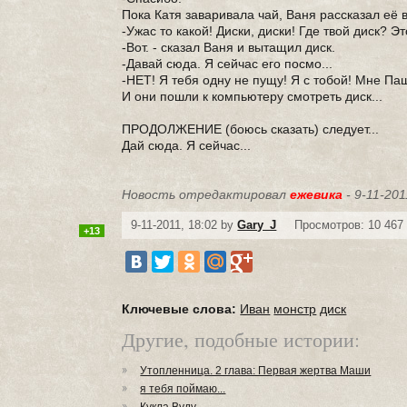
Пока Катя заваривала чай, Ваня рассказал её
-Ужас то какой! Диски, диски! Где твой диск? Э
-Вот. - сказал Ваня и вытащил диск.
-Давай сюда. Я сейчас его посмо...
-НЕТ! Я тебя одну не пущу! Я с тобой! Мне Па
И они пошли к компьютеру смотреть диск...
ПРОДОЛЖЕНИЕ (боюсь сказать) следует...
Дай сюда. Я сейчас...
Новость отредактировал
ежевика
- 9-11-201
9-11-2011, 18:02 by
Gary_J
Просмотров: 10 467
+13
Ключевые слова:
Иван
монстр
диск
Другие, подобные истории:
Утопленница. 2 глава: Первая жертва Маши
я тебя поймаю...