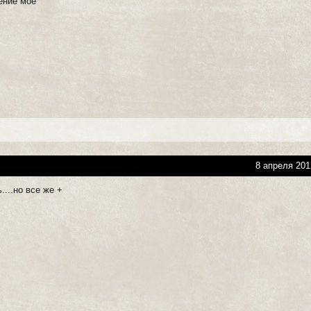
ение мое
8 апреля 201
....но все же +