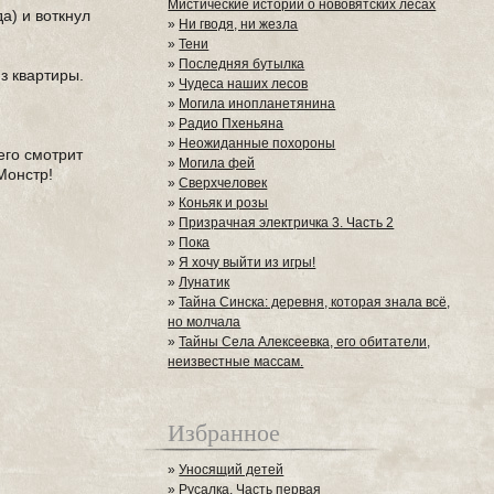
Мистические истории о нововятских лесах
а) и воткнул
»
Ни гводя, ни жезла
»
Тени
»
Последняя бутылка
з квартиры.
»
Чудеса наших лесов
»
Могила инопланетянина
»
Радио Пхеньяна
»
Неожиданные похороны
его смотрит
»
Могила фей
Монстр!
»
Сверхчеловек
»
Коньяк и розы
»
Призрачная электричка 3. Часть 2
»
Пока
»
Я хочу выйти из игры!
»
Лунатик
»
Тайна Синска: деревня, которая знала всё,
но молчала
»
Тайны Села Алексеевка, его обитатели,
неизвестные массам.
Избранное
»
Уносящий детей
»
Русалка. Часть первая