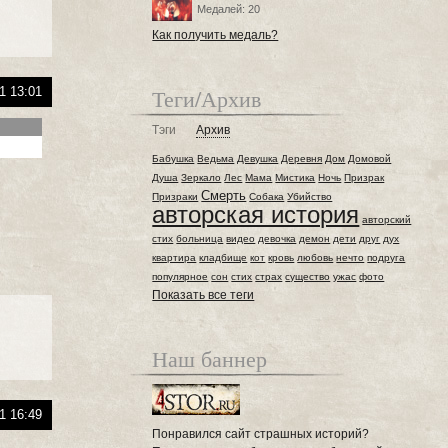
Медалей: 20
Как получить медаль?
1 13:01
Теги/Архив
Тэги
Архив
Бабушка
Ведьма
Девушка
Деревня
Дом
Домовой
Душа
Зеркало
Лес
Мама
Мистика
Ночь
Призрак
Смерть
Призраки
Собака
Убийство
авторская история
авторский
стих
больница
видео
девочка
демон
дети
друг
дух
квартира
кладбище
кот
кровь
любовь
нечто
подруга
популярное
сон
стих
страх
существо
ужас
фото
Показать все теги
Наш баннер
1 16:49
Понравился сайт страшных историй?