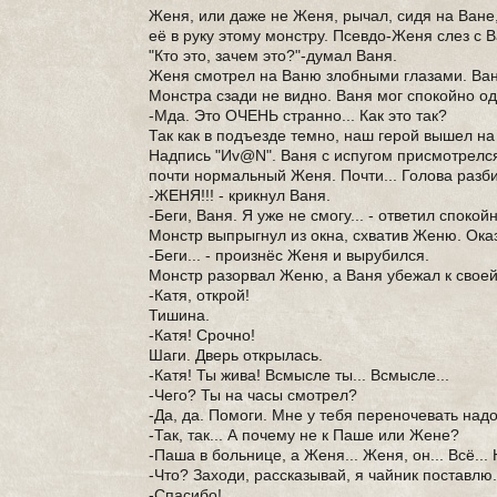
Женя, или даже не Женя, рычал, сидя на Ване,
её в руку этому монстру. Псевдо-Женя слез с В
"Кто это, зачем это?"-думал Ваня.
Женя смотрел на Ваню злобными глазами. Ваня 
Монстра сзади не видно. Ваня мог спокойно одет
-Мда. Это ОЧЕНЬ странно... Как это так?
Так как в подъезде темно, наш герой вышел на 
Надпись "Иv@N". Ваня с испугом присмотрелся н
почти нормальный Женя. Почти... Голова разбит
-ЖЕНЯ!!! - крикнул Ваня.
-Беги, Ваня. Я уже не смогу... - ответил споко
Монстр выпрыгнул из окна, схватив Женю. Оказ
-Беги... - произнёс Женя и вырубился.
Монстр разорвал Женю, а Ваня убежал к своей
-Катя, открой!
Тишина.
-Катя! Срочно!
Шаги. Дверь открылась.
-Катя! Ты жива! Всмысле ты... Всмысле...
-Чего? Ты на часы смотрел?
-Да, да. Помоги. Мне у тебя переночевать над
-Так, так... А почему не к Паше или Жене?
-Паша в больнице, а Женя... Женя, он... Всё... Н
-Что? Заходи, рассказывай, я чайник поставлю
-Спасибо!