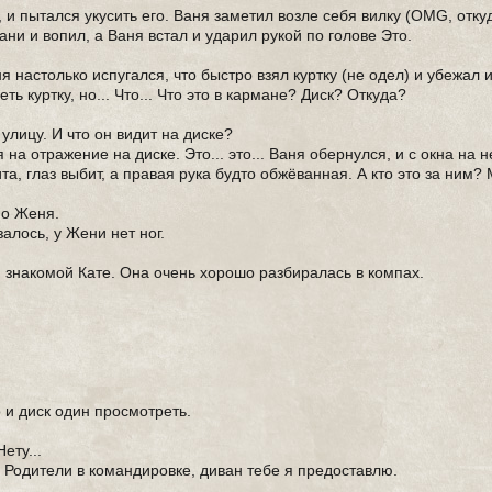
 и пытался укусить его. Ваня заметил возле себя вилку (OMG, откуд
ани и вопил, а Ваня встал и ударил рукой по голове Это.
настолько испугался, что быстро взял куртку (не одел) и убежал и
ь куртку, но... Что... Что это в кармане? Диск? Откуда?
улицу. И что он видит на диске?
а отражение на диске. Это... это... Ваня обернулся, и с окна на н
а, глаз выбит, а правая рука будто обжёванная. А кто это за ним? 
йно Женя.
алось, у Жени нет ног.
 знакомой Кате. Она очень хорошо разбиралась в компах.
о и диск один просмотреть.
ету...
. Родители в командировке, диван тебе я предоставлю.