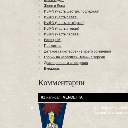
Кукла Вуду...
Женя и Лора
Иv@N (Часть шестая, последняя)
Иv@N (Часть пятая)
Иv@N (Часть четвёртая)
Иv@N (Часть вторая)
Иv@N (Часть первая)
Ваня (+16)
Проклятье
Детское стихотворение моего сочинения
Гробик на колесиках - мамина версия
Драгоценности из подвала
Вурдалак
Комментарии
#1 написал:
VENDETTA
XD медленно разви
0
Уж немного запутал