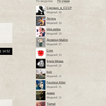
По медалям
По очкам
Сделано_в_СССР
Медалей: 38
Летяга
Медалей: 33
olqa.weles
Медалей: 29
Дезмонд Майлс
Медалей: 27
Core
1 14:52
Медалей: 23
Кукла Мрака
Медалей: 22
kusi
Медалей: 21
Faceless Killer
Медалей: 21
димик
Медалей: 21
Tiamat