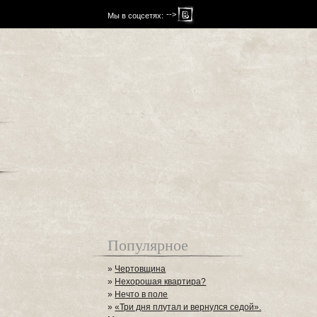
-->
Мы в соцсетях:
Популярное
»
Чертовщина
»
Нехорошая квартира?
»
Нечто в поле
»
«Три дня плутал и вернулся седой».