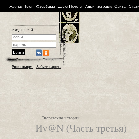
Журнал 4stor
Юзербары
Доска Почета
Администрация Сайта
Стати
Вход на сайт
Регистрация
Забыли пароль
Творческие истории
Иv@N (Часть третья)