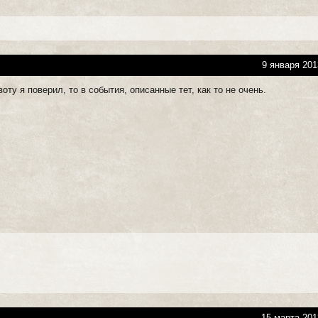
9 января 201
оту я поверил, то в события, описанные тет, как то не очень.
15 марта 201