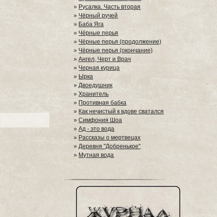
»
Русалка. Часть вторая
»
Чёрный ручей
»
Баба Яга
»
Чёрные перья
»
Чёрные перья (продолжение)
»
Чёрные перья (окончание)
»
Ангел, Черт и Врач
»
Черная курица
»
Ырка
»
Двоедушник
»
Хранитель
»
Противная бабка
»
Как нечистый к вдове сватался
»
Симфония Шоа
»
Ад - это вода
»
Рассказы о мертвецах
»
Деревня "Добренькое"
»
Мутная вода