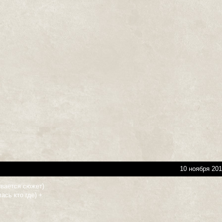
10 ноября 201
вается сюжет)
ась кто где) +