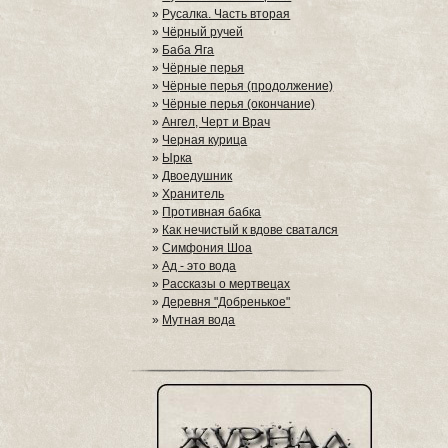
»
Русалка. Часть вторая
»
Чёрный ручей
»
Баба Яга
»
Чёрные перья
»
Чёрные перья (продолжение)
»
Чёрные перья (окончание)
»
Ангел, Черт и Врач
»
Черная курица
»
Ырка
»
Двоедушник
»
Хранитель
»
Противная бабка
»
Как нечистый к вдове сватался
»
Симфония Шоа
»
Ад - это вода
»
Рассказы о мертвецах
»
Деревня "Добренькое"
»
Мутная вода