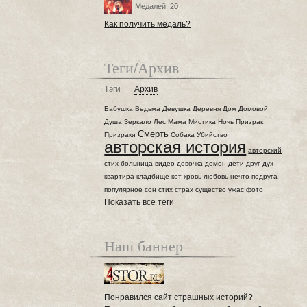
Медалей: 20
Как получить медаль?
Теги/Архив
Тэги
Архив
Бабушка
Ведьма
Девушка
Деревня
Дом
Домовой
Душа
Зеркало
Лес
Мама
Мистика
Ночь
Призрак
Смерть
Призраки
Собака
Убийство
авторская история
авторский
стих
больница
видео
девочка
демон
дети
друг
дух
квартира
кладбище
кот
кровь
любовь
нечто
подруга
популярное
сон
стих
страх
существо
ужас
фото
Показать все теги
Наш баннер
Понравился сайт страшных историй?