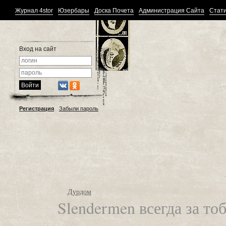
Журнал 4stor
Юзербары
Доска Почета
Администрация Сайта
Стати
Вход на сайт
Регистрация
Забыли пароль
Дурдом
Slendermen всегда за то