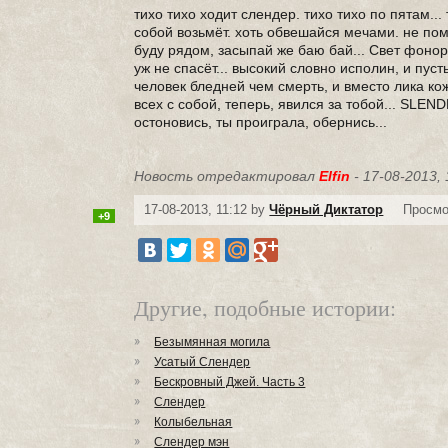
тихо тихо ходит слендер. тихо тихо по пятам...
собой возьмёт. хоть обвешайся мечами. не помо
буду рядом, засыпай же баю бай... Свет фоноря
уж не спасёт... высокий словно исполин, и пуст
человек бледней чем смерть, и вместо лика кожи
всех с собой, теперь, явился за тобой... SLE
остоновись, ты проиграла, обернись...
Новость отредактировал
Elfin
- 17-08-2013, 
17-08-2013, 11:12 by
Чёрный Диктатор
Просмо
+9
Другие, подобные истории:
Безымянная могила
Усатый Слендер
Бескровный Джей. Часть 3
Слендер
Колыбельная
Слендер мэн