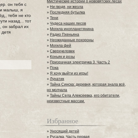
Мистические истории о нововятских лесах
ер. он тебя с
»
Ни гводя, ни жезла
пи малыш, я
»
Последняя бутылка
д,, тебя не кто
»
Тени
ути назад... тот
»
Чудеса наших лесов
, он забрал их
»
Могила инопланетянина
с детя
»
Радио Пхеньяна
»
Неожиданные похороны
»
Могила фей
»
Сверхчеловек
»
Коньяк и розы
»
Призрачная электричка 3. Часть 2
»
Пока
»
Я хочу выйти из игры!
»
Лунатик
»
Тайна Синска: деревня, которая знала всё,
но молчала
»
Тайны Села Алексеевка, его обитатели,
неизвестные массам.
Избранное
»
Уносящий детей
»
Русалка. Часть первая