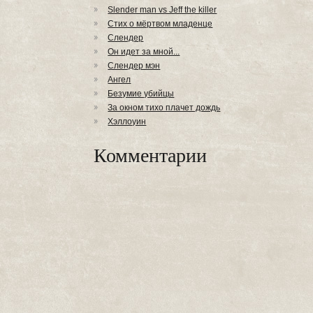
Slender man vs Jeff the killer
Стих о мёртвом младенце
Слендер
Он идет за мной...
Слендер мэн
Ангел
Безумие убийцы
За окном тихо плачет дождь
Хэллоуин
Комментарии