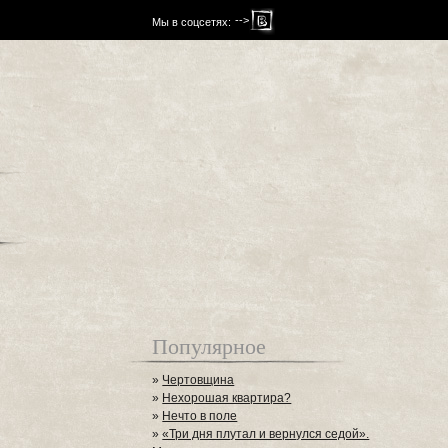
-->
Мы в соцсетях:
Популярное
»
Чертовщина
»
Нехорошая квартира?
»
Нечто в поле
»
«Три дня плутал и вернулся седой».