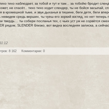
 тихо тихо наблюдает, за тобой и тут и там... за тобойю бродит сленд
жет, не спасёт... тихо тихо ходит слендер, ты не бойся засыпай, с
 в кромешной тьме, и звук дыханья в тишине, беги детя, беги вперё
ь невидем средь вершин, ты чуеш его зоркий взгляд, но нет теперь п
 твердь.... ты собери посланья тех, с чьих уст уж не сорвётся смех
NDER рядом, SLENDER близко, вот видна воследняя записка, а сейча
11:12
тров: 8 162
Комментарии: 0