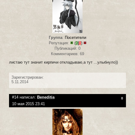
Группа
:
Посетители
Репутация:
(
0
|
0
)
Публикаций: 0
Комментариев: 69
листаю тут значит кирпичи откладываю,а тут ...улыбнуло))
Зарегистрирован:
5.11.2014
#14 написал:
Beneditia
0
10 мая 2015 23:41