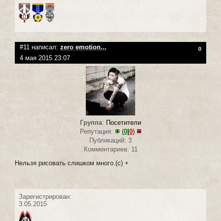
#11 написал:
zero emotion...
0
4 мая 2015 23:07
Группа
:
Посетители
Репутация:
(
0
|
0
)
Публикаций: 3
Комментариев: 11
Нельзя рисовать слишком много.(c) +
Зарегистрирован:
3.05.2015