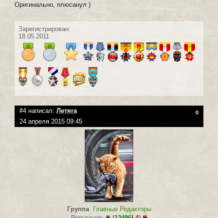
Оригинально, плюсанул )
Зарегистрирован:
18.05.2011
#4 написал:
Летяга
0
24 апреля 2015 09:45
Группа
:
Главные Редакторы
Репутация:
(
12496
|
-4
)