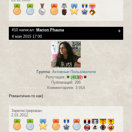
#10 написал:
Marion Phauna
0
4 мая 2015 17:00
Группа
:
Активные Пользователи
Репутация:
(
403
|
0
)
Публикаций: 295
Комментариев: 3 914
Романтично-то как)
Зарегистрирован:
2.01.2012