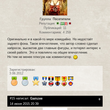
Группа
:
Посетители
Репутация:
(
11
|
0
)
Публикаций: 11
Комментариев: 4 259
Оригинально и в какой-то мере комедийно. Но недостаёт
заднего фона. Такое впечатление, что автор словно сделал
набросок, высветив две главные фигуры, и потерял интерес к
своей работе. Это и повлияло на общее впечатление.
Но тем не менее плюсую как комментатор.
Зарегистрирован:
3.06.2012
#15 написал:
Gamzee
0
14 июня 2015 20:39