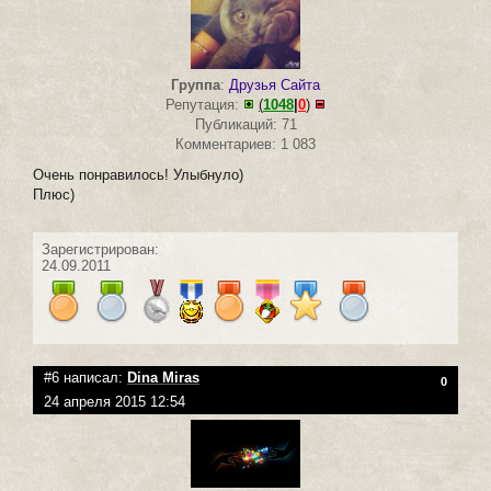
Группа
:
Друзья Сайта
Репутация:
(
1048
|
0
)
Публикаций: 71
Комментариев: 1 083
Очень понравилось! Улыбнуло)
Плюс)
Зарегистрирован:
24.09.2011
#6 написал:
Dina Miras
0
24 апреля 2015 12:54