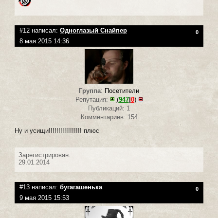
#12 написал:
Одноглазый Снайпер
0
8 мая 2015 14:36
Группа
:
Посетители
Репутация:
(
947
|
0
)
Публикаций: 1
Комментариев: 154
Ну и усищи!!!!!!!!!!!!!!!!! плюс
Зарегистрирован:
29.01.2014
#13 написал:
бугагашенька
0
9 мая 2015 15:53