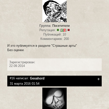
Группа
:
Посетители
Репутация:
(
1
|
0
)
Публикаций: 10
Комментариев: 200
И это публикуется в разделе "Страшные арты"
Без оценки.
Зарегистрирован:
22.09.2014
#16 написал:
Gexahord
0
31 марта 2016 01:54