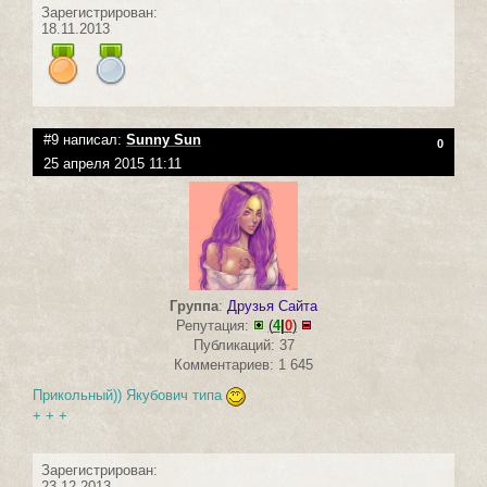
Зарегистрирован:
18.11.2013
#9 написал:
Sunny Sun
0
25 апреля 2015 11:11
Группа
:
Друзья Сайта
Репутация:
(
4
|
0
)
Публикаций: 37
Комментариев: 1 645
Прикольный)) Якубович типа
+ + +
Зарегистрирован:
23.12.2013