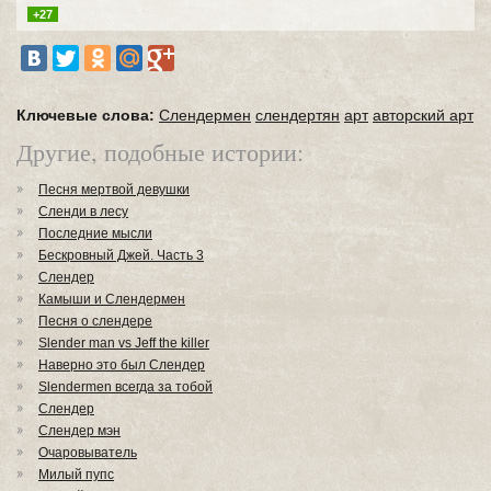
+27
Ключевые слова:
Слендермен
слендертян
арт
авторский арт
Другие, подобные истории:
Песня мертвой девушки
Сленди в лесу
Последние мысли
Бескровный Джей. Часть 3
Слендер
Камыши и Слендермен
Песня о слендере
Slender man vs Jeff the killer
Наверно это был Слендер
Slendermen всегда за тобой
Слендер
Слендер мэн
Очаровыватель
Милый пупс