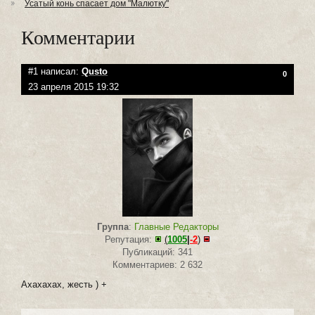
Усатый конь спасает дом "Малютку"
Комментарии
#1 написал:
Qusto
0
23 апреля 2015 19:32
Группа
:
Главные Редакторы
Репутация:
(
1005
|
-2
)
Публикаций: 341
Комментариев: 2 632
Ахахахах, жесть ) +