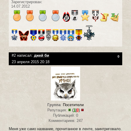
Зарегистрирован:
14.07.2012
#2 написал:
джей би
0
23 апреля 2015 20:18
Группа
:
Посетители
Репутация:
(
1
|
0
)
Публикаций: 0
Комментариев: 247
Меня уже само название, прочитанное в ленте, заинтриговало.