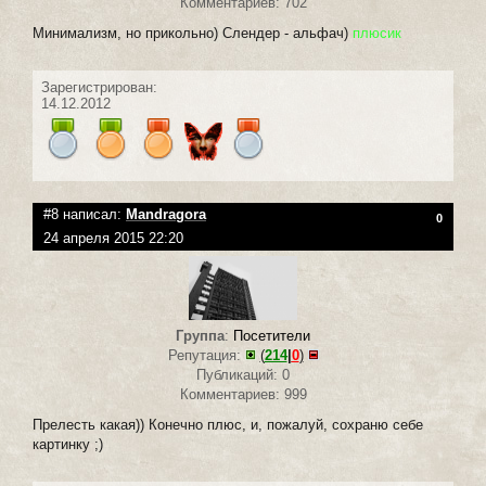
Комментариев: 702
Минимализм, но прикольно) Слендер - альфач)
плюсик
Зарегистрирован:
14.12.2012
#8 написал:
Mandragora
0
24 апреля 2015 22:20
Группа
:
Посетители
Репутация:
(
214
|
0
)
Публикаций: 0
Комментариев: 999
Прелесть какая)) Конечно плюс, и, пожалуй, сохраню себе
картинку ;)