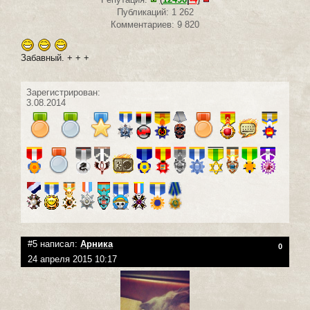
Публикаций: 1 262
Комментариев: 9 820
Забавный. + + +
Зарегистрирован:
3.08.2014
#5 написал:
Арника
0
24 апреля 2015 10:17