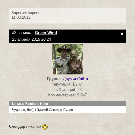
Зарегистрирован:
11.08.2012
#3 написал:
Green Wind
0
23 апреля 2015 20:24
Группа
:
Друзья Сайта
Репутация: Выкл.
Публикаций: 23
Комментариев: 9 047
Цитата: Faceless Killer
Чудесно, Док))) Эдакий Слендер-Пуаро
Слендер пикапер