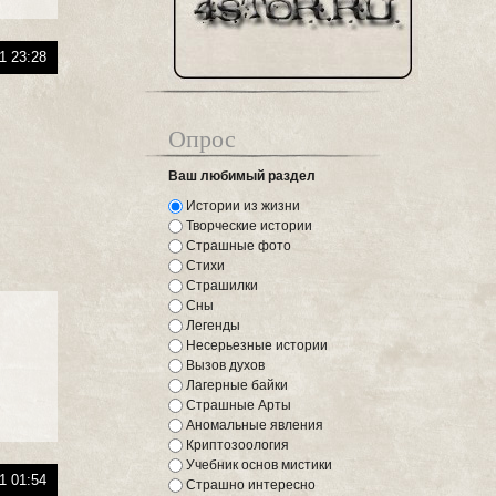
1 23:28
Опрос
Ваш любимый раздел
Истории из жизни
Творческие истории
Страшные фото
Стихи
Страшилки
Сны
Легенды
Несерьезные истории
Вызов духов
Лагерные байки
Страшные Арты
Аномальные явления
Криптозоология
Учебник основ мистики
1 01:54
Страшно интересно