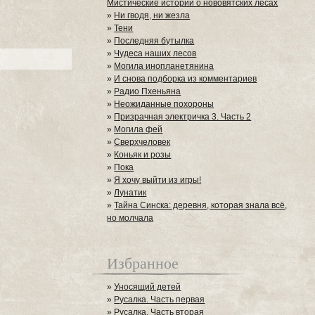
Мистические истории о нововятских лесах
»
Ни гводя, ни жезла
»
Тени
»
Последняя бутылка
»
Чудеса наших лесов
»
Могила инопланетянина
»
И снова подборка из комментариев
»
Радио Пхеньяна
»
Неожиданные похороны
»
Призрачная электричка 3. Часть 2
»
Могила фей
»
Сверхчеловек
»
Коньяк и розы
»
Пока
»
Я хочу выйти из игры!
»
Лунатик
»
Тайна Синска: деревня, которая знала всё,
но молчала
Избранное
»
Уносящий детей
»
Русалка. Часть первая
»
Русалка. Часть вторая