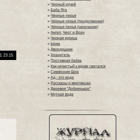
»
Чёрный ручей
»
Баба Яга
»
Чёрные перья
»
Чёрные перья (продолжение)
»
Чёрные перья (окончание)
»
Ангел, Черт и Врач
»
Черная курица
»
Ырка
»
Двоедушник
1 23:15
»
Хранитель
»
Противная бабка
»
Как нечистый к вдове сватался
»
Симфония Шоа
»
Ад - это вода
»
Рассказы о мертвецах
»
Деревня "Добренькое"
»
Мутная вода