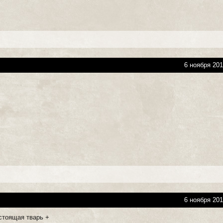
6 ноября 201
6 ноября 201
астоящая тварь +