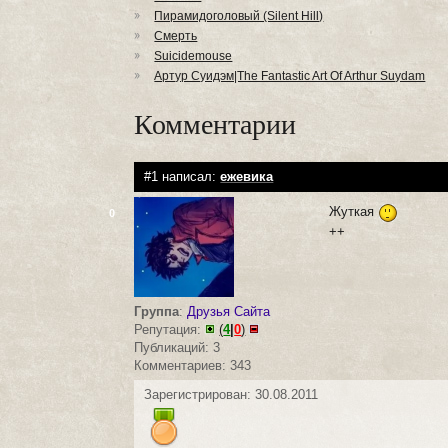
Пирамидоголовый (Silent Hill)
Смерть
Suicidemouse
Артур Суидэм|The Fantastic Art Of Arthur Suydam
Комментарии
#1 написал:
ежевика
Жуткая
0
++
Группа
:
Друзья Сайта
Репутация:
(
4
|
0
)
Публикаций: 3
Комментариев: 343
Зарегистрирован: 30.08.2011