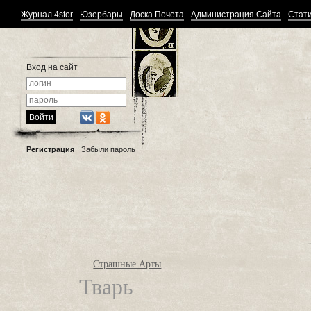
Журнал 4stor
Юзербары
Доска Почета
Администрация Сайта
Стати
Вход на сайт
Регистрация
Забыли пароль
Страшные Арты
Тварь