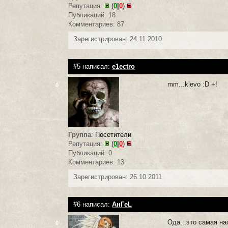
Репутация:
(
0
|
0
)
Публикаций: 18
Комментариев: 87
Зарегистрирован: 24.11.2010
#5 написал:
e1ectro
mm...klevo :D +!
0
Группа
:
Посетители
Репутация:
(
0
|
0
)
Публикаций: 0
Комментариев: 13
Зарегистрирован: 26.10.2011
#6 написал:
АнГeL
Ода...это самая н
0