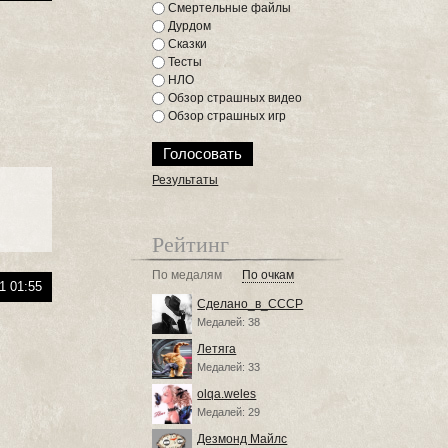
Смертельные файлы
Дурдом
Сказки
Тесты
НЛО
Обзор страшных видео
Обзор страшных игр
Результаты
Рейтинг
По медалям
По очкам
1 01:55
Сделано_в_СССР
Медалей: 38
Летяга
Медалей: 33
olqa.weles
Медалей: 29
Дезмонд Майлс