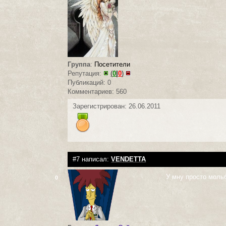
Группа
:
Посетители
Репутация:
(
0
|
0
)
Публикаций: 0
Комментариев: 560
Зарегистрирован: 26.06.2011
#7 написал:
VENDETTA
У мну просто мольб
0