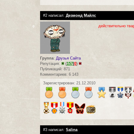
#2 написал:
Дезмонд Майлс
действительно тва
0
Группа
:
Друзья Сайта
Репутация:
(
157
|
0
)
Публикаций: 871
Комментариев: 6 143
Зарегистрирован: 21.12.2010
#3 написал:
Salina