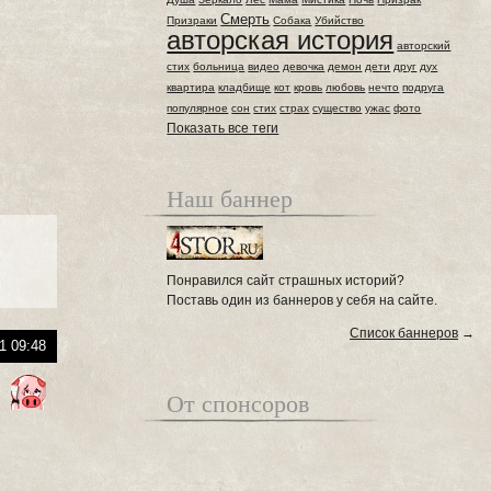
Смерть
Призраки
Собака
Убийство
авторская история
авторский
стих
больница
видео
девочка
демон
дети
друг
дух
квартира
кладбище
кот
кровь
любовь
нечто
подруга
популярное
сон
стих
страх
существо
ужас
фото
Показать все теги
Наш баннер
Понравился сайт страшных историй?
Поставь один из баннеров у себя на сайте.
Список баннеров
→
1 09:48
От спонсоров