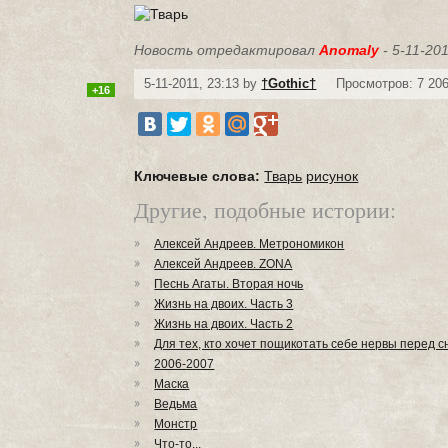
Новость отредактировал
Anomaly
- 5-11-201
5-11-2011, 23:13 by
†Gothic†
Просмотров: 7 20
+16
Ключевые слова:
Тварь
рисунок
Другие, подобные истории:
Алексей Андреев. Метрономикон
Алексей Андреев. ZONA
Песнь Агаты. Вторая ночь
Жизнь на двоих. Часть 3
Жизнь на двоих. Часть 2
Для тех, кто хочет пощикотать себе нервы перед 
2006-2007
Маска
Ведьма
Монстр
Что-то...