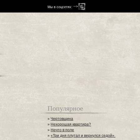
-->
Мы в соцсетях:
Популярное
»
Чертовщина
»
Нехорошая квартира?
»
Нечто в поле
»
«Три дня плутал и вернулся седой».