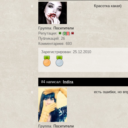
Красотка какая)
0
Группа
:
Посетители
Репутация:
(
0
|
0
)
Публикаций: 26
Комментариев: 693
Зарегистрирован: 25.12.2010
#4 написал:
Indira
есть ошибки, но вп
0
Группа
:
Посетители