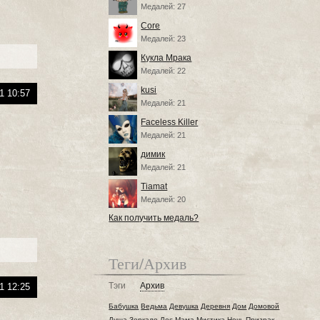
Медалей: 27
Core
Медалей: 23
Кукла Мрака
Медалей: 22
kusi
1 10:57
Медалей: 21
Faceless Killer
Медалей: 21
димик
Медалей: 21
Tiamat
Медалей: 20
Как получить медаль?
Теги/Архив
Тэги
Архив
1 12:25
Бабушка
Ведьма
Девушка
Деревня
Дом
Домовой
Душа
Зеркало
Лес
Мама
Мистика
Ночь
Призрак