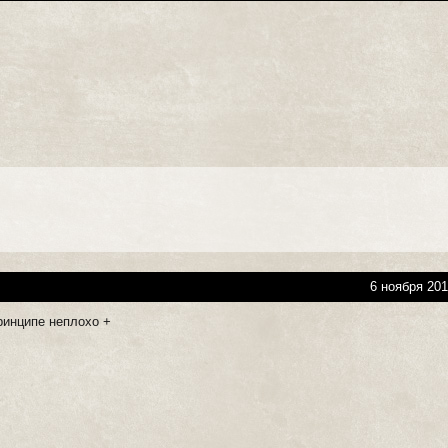
6 ноября 201
ринципе неплохо +