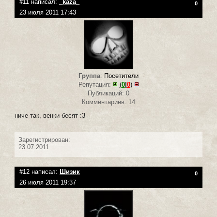
#11 написал:
_kaza_
0
23 июля 2011 17:43
Группа
:
Посетители
Репутация:
(
0
|
0
)
Публикаций: 0
Комментариев: 14
ниче так, венки бесят :3
Зарегистрирован:
23.07.2011
#12 написал:
Шизик
0
26 июля 2011 19:37