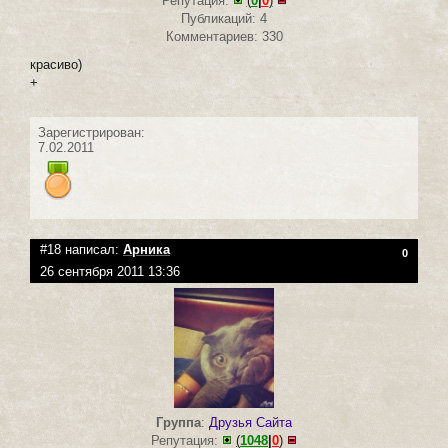
Репутация:
(
0
|
0
)
Публикаций: 4
Комментариев: 330
красиво)
+
Зарегистрирован:
7.02.2011
#18 написал:
Арника
0
26 сентября 2011 13:36
Группа
:
Друзья Сайта
Репутация:
(
1048
|
0
)