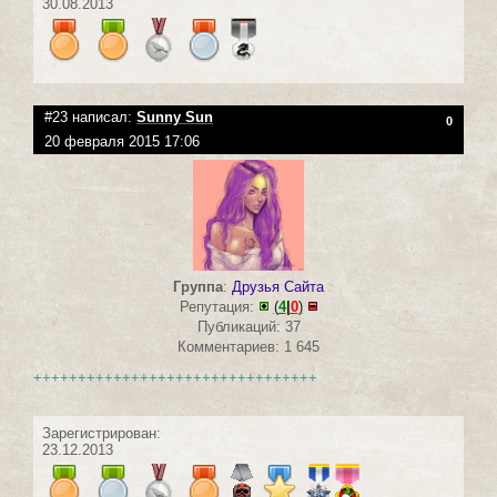
30.08.2013
#23 написал:
Sunny Sun
0
20 февраля 2015 17:06
Группа
:
Друзья Сайта
Репутация:
(
4
|
0
)
Публикаций: 37
Комментариев: 1 645
++++++++++++++++++++++++++++++++
Зарегистрирован:
23.12.2013