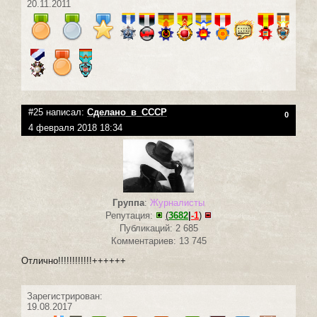
20.11.2011
#25 написал:
Сделано_в_СССР
0
4 февраля 2018 18:34
Группа
:
Журналисты
Репутация:
(
3682
|
-1
)
Публикаций: 2 685
Комментариев: 13 745
Отлично!!!!!!!!!!!!++++++
Зарегистрирован:
19.08.2017