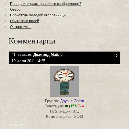
Правда или разыгравшиеся воображение?
Озеро
Проклятие молодой утопленницы
Обитатели полей
Остров кукол
Комментарии
#1 написал:
Дезмонд Майлс
0
19 июля 2011 14:25
Группа
:
Друзья Сайта
Репутация:
(
157
|
0
)
Публикаций: 871
Комментариев: 6 143
так се +