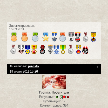
Зарегистрирован:
16.03.2011
#6 написал:
prrosto
0
19 июля 2011 15:26
Группа
:
Посетители
Репутация:
(
0
|
0
)
Публикаций: 12
Комментариев: 394