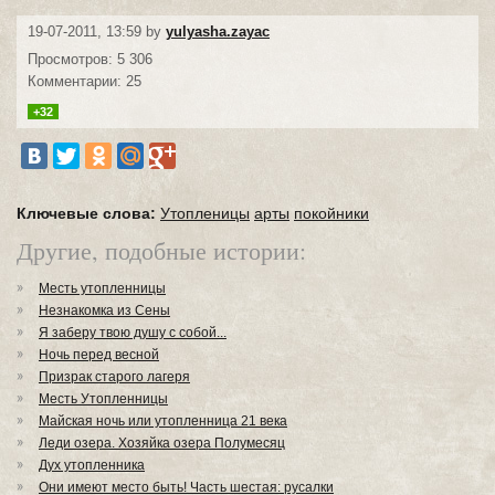
19-07-2011, 13:59 by
yulyasha.zayac
Просмотров: 5 306
Комментарии: 25
+32
Ключевые слова:
Утопленицы
арты
покойники
Другие, подобные истории:
Месть утопленницы
Незнакомка из Сены
Я заберу твою душу с собой...
Ночь перед весной
Призрак старого лагеря
Месть Утопленницы
Майская ночь или утопленница 21 века
Леди озера. Хозяйка озера Полумесяц
Дух утопленника
Они имеют место быть! Часть шестая: русалки