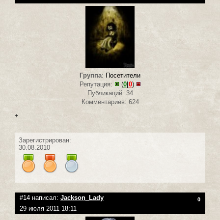
Группа
:
Посетители
Репутация:
(
0
|
0
)
Публикаций: 34
Комментариев: 624
+
Зарегистрирован:
30.08.2010
#14 написал:
Jackson_Lady
0
29 июля 2011 18:11