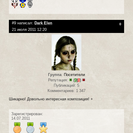
#9 написал:
Dark Elen
0
21 июля 2011 12:20
Группа
:
Посетители
Репутация:
(
0
|
0
)
Публикаций: 5
Комментариев: 1 347
Шикарно! Довольно интересная композиция! +
Зарегистрирован:
14.07.2011