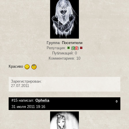
Группа
:
Посетители
Репутация:
(
0
|
0
)
Публикаций: 0
Комментариев: 10
Красиво
Зарегистрирован:
27.07.2011
#15 написал:
Ophelia
0
31 июля 2011 19:16