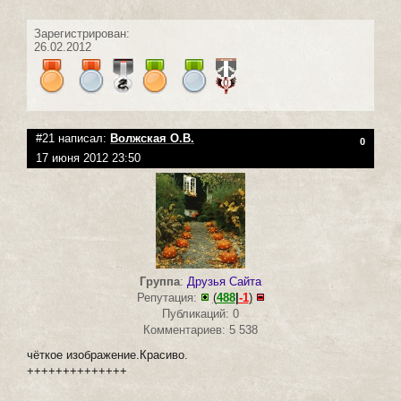
Зарегистрирован:
26.02.2012
#21 написал:
Волжская О.В.
0
17 июня 2012 23:50
Группа
:
Друзья Сайта
Репутация:
(
488
|
-1
)
Публикаций: 0
Комментариев: 5 538
чёткое изображение.Красиво.
++++++++++++++