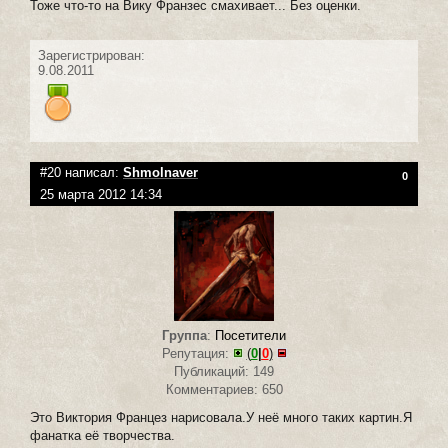
Тоже что-то на Вику Франзес смахивает... Без оценки.
Зарегистрирован:
9.08.2011
#20 написал:
Shmolnaver
0
25 марта 2012 14:34
Группа
:
Посетители
Репутация:
(
0
|
0
)
Публикаций: 149
Комментариев: 650
Это Виктория Францез нарисовала.У неё много таких картин.Я
фанатка её творчества.