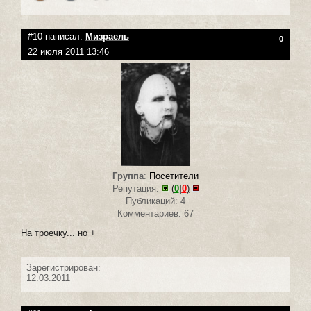
#10 написал:
Мизраель
0
22 июля 2011 13:46
Группа
:
Посетители
Репутация:
(
0
|
0
)
Публикаций: 4
Комментариев: 67
На троечку... но +
Зарегистрирован:
12.03.2011