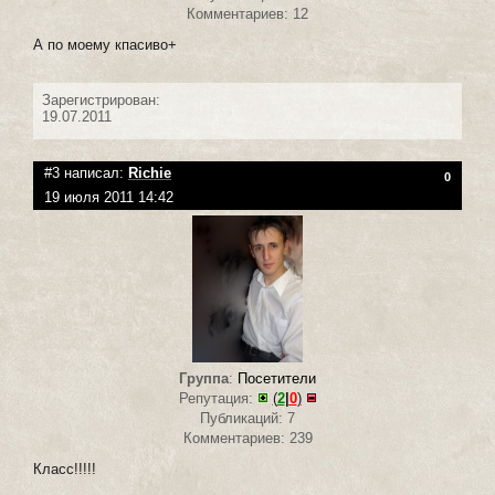
Комментариев: 12
А по моему кпасиво+
Зарегистрирован:
19.07.2011
#3 написал:
Richie
0
19 июля 2011 14:42
Группа
:
Посетители
Репутация:
(
2
|
0
)
Публикаций: 7
Комментариев: 239
Класс!!!!!