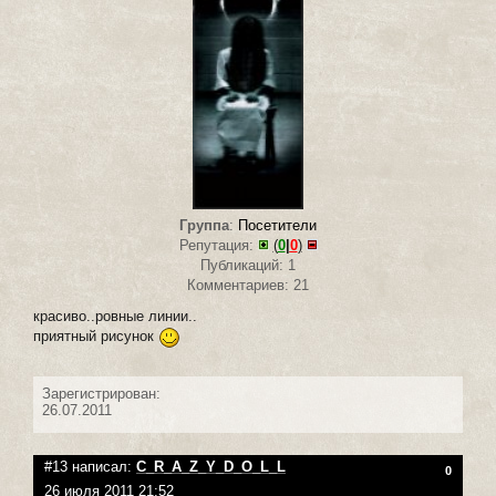
Группа
:
Посетители
Репутация:
(
0
|
0
)
Публикаций: 1
Комментариев: 21
красиво..ровные линии..
приятный рисунок
Зарегистрирован:
26.07.2011
#13 написал:
C_R_A_Z_Y_D_O_L_L
0
26 июля 2011 21:52