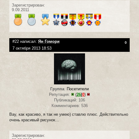
Зарегистрирован:
9.09.2011
#22 написал:
Ян Гомори
0
7 октября 2013 18:53
Группа
:
Посетители
Репутация:
(
26
|
0
)
Публикаций: 106
Комментариев: 536
Вау, как красиво, я так не умею) ставлю плюс. Действительно
очень красивый рисунок...
Зарегистрирован: