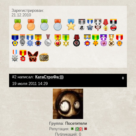
Зарегистрирован:
21.12.2010
#2 написал:
КатаСтроФа:)))
0
19 июля 2011 14:29
Группа
:
Посетители
Репутация:
(
0
|
0
)
Публикаций: 0