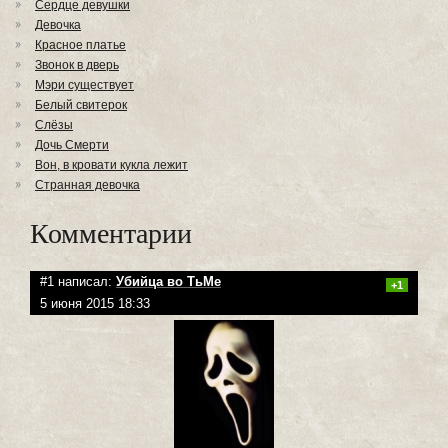
Сердце девушки
Девочка
Красное платье
Звонок в дверь
Мэри существует
Белый свитерок
Слёзы
Дочь Смерти
Вон, в кровати кукла лежит
Странная девочка
Комментарии
#1 написал:
Убийца во ТьМе
+1
5 июня 2015 18:33