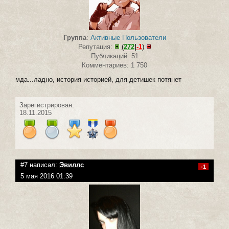
Группа
:
Активные Пользователи
Репутация:
(
272
|
-1
)
Публикаций: 51
Комментариев: 1 750
мда...ладно, история историей, для детишек потянет
Зарегистрирован:
18.11.2015
#7 написал:
Эвиллс
-1
5 мая 2016 01:39