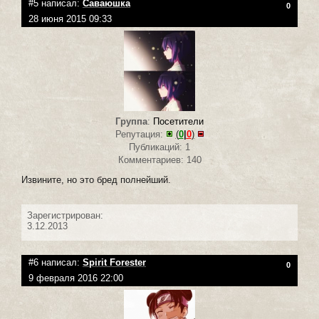
#5 написал:
Саваюшка
0
28 июня 2015 09:33
Группа
:
Посетители
Репутация:
(
0
|
0
)
Публикаций: 1
Комментариев: 140
Извините, но это бред полнейший.
Зарегистрирован:
3.12.2013
#6 написал:
Spirit Forester
0
9 февраля 2016 22:00