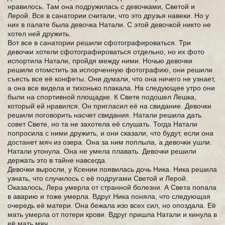
нравилось. Там она подружилась с девочками, Светой и
Лерой. Все в санатории считали, что это друзья навеки. Но у
них в палате была девочка Натали. С этой девочкой никто не
хотел ней дружить.
Вот все в санатории решили сфотографироваться. Три
девочки хотели сфотографироваться отдельно, но их фото
испортила Натали, пройдя между ними. Ночью девочки
решили отомстить за испорченную фотографию, они решили
съесть все её конфеты. Они думали, что она ничего не узнает,
а она все видела и тихонько плакала. На следующее утро они
были на спортивной площадке. К Свете подошел Лешка,
который ей нравился. Он пригласил её на свидание. Девочки
решили поговорить насчет свидания. Натали решила дать
совет Свете, но та не захотела её слушать. Тогда Натали
попросила с ними дружить, и они сказали, что будут, если она
достанет мяч из озера. Она за ним поплыла, а девочки ушли.
Натали утонула. Она не умела плавать. Девочки решили
держать это в тайне навсегда.
Девочки выросли, у Ксении появилась дочь Ника. Ника решила
узнать, что случилось с её подругами Светой и Лерой.
Оказалось, Лера умерла от странной болезни. А Света попала
в аварию и тоже умерла. Вдруг Ника поняла, что следующая
очередь её матери. Она бежала изо всех сил, но опоздала. Её
мать умерла от потери крови. Вдруг пришла Натали и кинула в
её мать мяч.