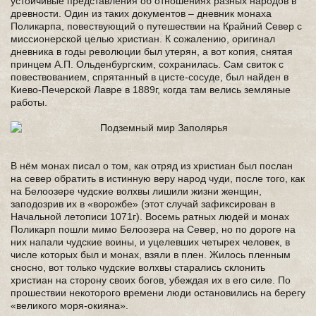
устойчивые представления об отношениях разных народов в
древности. Один из таких документов – дневник монаха
Поликарпа, повествующий о путешествии на Крайний Север с
миссионерской целью христиан. К сожалению, оригинал
дневника в годы революции был утерян, а вот копия, снятая
принцем А.П. Ольденбургским, сохранилась. Сам свиток с
повествованием, спрятанный в цисте-сосуде, был найден в
Киево-Печерской Лавре в 1889г, когда там велись земляные
работы.
В нём монах писал о том, как отряд из христиан был послан
на север обратить в истинную веру народ чуди, после того, как
на Белоозере чудские волхвы лишили жизни женщин,
заподозрив их в «ворожбе» (этот случай зафиксирован в
Начальной летописи 1071г). Восемь ратных людей и монах
Поликарп пошли мимо Белоозера на Север, но по дороге на
них напали чудские воины, и уцелевших четырех человек, в
числе которых был и монах, взяли в плен. Жилось пленным
сносно, вот только чудские волхвы старались склонить
христиан на сторону своих богов, убеждая их в его силе. По
прошествии некоторого времени люди остановились на берегу
«великого моря-окияна».