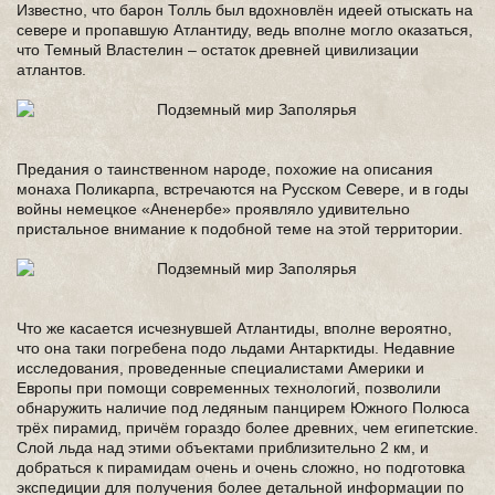
Известно, что барон Толль был вдохновлён идеей отыскать на
севере и пропавшую Атлантиду, ведь вполне могло оказаться,
что Темный Властелин – остаток древней цивилизации
атлантов.
Предания о таинственном народе, похожие на описания
монаха Поликарпа, встречаются на Русском Севере, и в годы
войны немецкое «Аненербе» проявляло удивительно
пристальное внимание к подобной теме на этой территории.
Что же касается исчезнувшей Атлантиды, вполне вероятно,
что она таки погребена подо льдами Антарктиды. Недавние
исследования, проведенные специалистами Америки и
Европы при помощи современных технологий, позволили
обнаружить наличие под ледяным панцирем Южного Полюса
трёх пирамид, причём гораздо более древних, чем египетские.
Слой льда над этими объектами приблизительно 2 км, и
добраться к пирамидам очень и очень сложно, но подготовка
экспедиции для получения более детальной информации по