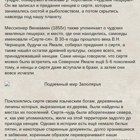
Он же записал и предания ненцев о сиртя, которые
занимались охотой и рыболовством, а потом скрылись
навсегда под нашу планету.
Мессионер Вениамин (1855г) также упоминает о чудских
земляных пещерах, и место, где они находились, самоеды
именовали «Сирте-ся». В 30-е годы прошлого века В.Н.
Чернецов, будучи на Ямале, собирал предания о сиртя, а
также нашёл остатки древней культуры, скорее всего, не
принадлежавшей ненцам. Сами ненцы говорили, что сиртя
можно было встретить на Северном Ямале ещё 5-6 поколений
тому, и ненцы и сиртя даже вступали в браки, а затем они
вовсе исчезли.
Поклонялись сиртя своим языческим богам, деревянные
личины которых, вырезанные из дерева, были найдены в
местах их поселений. Сиртя–чудь были аборигенами севера,
и, как уже упоминалось, жили на этой территории задолго до
прихода ненцев. Однако в истории есть ещё немало белых
пятен, и некоторые старинные документы, долго хранившиеся
в забвении, коренным образом переворачивают наши