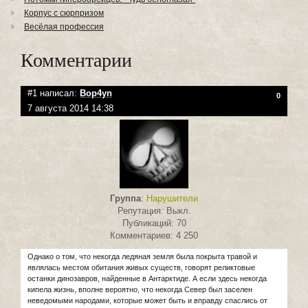
Корпус с сюрпризом
Весёлая профессия
Комментарии
#1 написал:
Bop4yn
0
7 августа 2014 14:38
Группа
:
Нарушители
Репутация: Выкл.
Публикаций: 70
Комментариев: 4 250
Однако о том, что некогда ледяная земля была покрыта травой и
являлась местом обитания живых существ, говорят реликтовые
останки динозавров, найденные в Антарктиде. А если здесь некогда
кипела жизнь, вполне вероятно, что некогда Север был заселен
неведомыми народами, которые может быть и вправду спаслись от