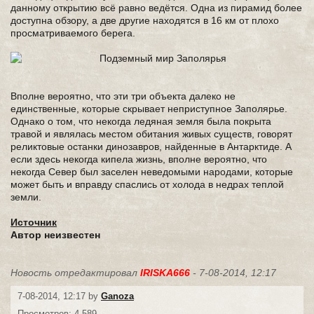
данному открытию всё равно ведётся. Одна из пирамид более
доступна обзору, а две другие находятся в 16 км от плохо
просматриваемого берега.
Вполне вероятно, что эти три объекта далеко не
единственные, которые скрывает неприступное Заполярье.
Однако о том, что некогда ледяная земля была покрыта
травой и являлась местом обитания живых существ, говорят
реликтовые останки динозавров, найденные в Антарктиде. А
если здесь некогда кипела жизнь, вполне вероятно, что
некогда Север был заселен неведомыми народами, которые
может быть и вправду спаслись от холода в недрах теплой
земли.
Источник
Автор неизвестен
Новость отредактировал
IRISKA666
- 7-08-2014, 12:17
7-08-2014, 12:17 by
Ganoza
Просмотров: 4 589