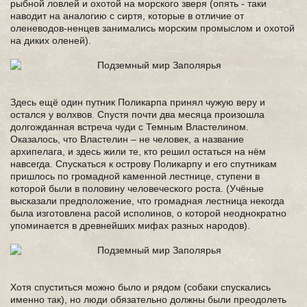
рыбной ловлей и охотой на морского зверя (опять - таки
наводит на аналогию с сиртя, которые в отличие от
оленеводов-ненцев занимались морским промыслом и охотой
на диких оленей).
Здесь ещё один путник Поликарпа принял чужую веру и
остался у волхвов. Спустя почти два месяца произошла
долгожданная встреча чуди с Темным Властелином.
Оказалось, что Властелин – не человек, а название
архипелага, и здесь жили те, кто решил остаться на нём
навсегда. Спускаться к острову Поликарпу и его спутникам
пришлось по громадной каменной лестнице, ступени в
которой были в половину человеческого роста. (Учёные
высказали предположение, что громадная лестница некогда
была изготовлена расой исполинов, о которой неоднократно
упоминается в древнейших мифах разных народов).
Хотя спуститься можно было и рядом (собаки спускались
именно так), но люди обязательно должны были преодолеть