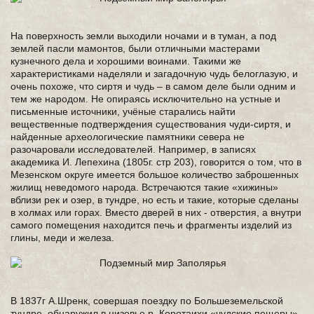
На поверхность земли выходили ночами и в туман, а под
землей пасли мамонтов, были отличными мастерами
кузнечного дела и хорошими воинами. Такими же
характеристиками наделяли и загадочную чудь белоглазую, и
очень похоже, что сиртя и чудь – в самом деле были одним и
тем же народом. Не опираясь исключительно на устные и
письменные источники, учёные старались найти
вещественные подтверждения существования чуди-сиртя, и
найденные археологические памятники севера не
разочаровали исследователей. Например, в записях
академика И. Лепехина (1805г. стр 203), говорится о том, что в
Мезенском округе имеется большое количество заброшенных
жилищ неведомого народа. Встречаются такие «хижины»
вблизи рек и озер, в тундре, но есть и такие, которые сделаны
в холмах или горах. Вместо дверей в них - отверстия, а внутри
самого помещения находится печь и фрагменты изделий из
глины, меди и железа.
В 1837г А.Шренк, совершая поездку по Большеземельской
тундре, обнаружил в низовье р. Коротаихи «чудские пещеры».