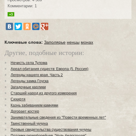
Комментарии: 1
+3
Ключевые слова:
Заполярье
ненцы
монах
Другие, подобные истории:
Нечисть села Тулома
Ареал обитания существ: Европа (5. Россия)
Легенды нашего края. Часть 2
Легенды замка Гоуска
Загадочные карлики
Старший народ из другого измерения
Сихиртя
Казнь забиванием камнями
Догорает костер
Занимательные сведения из "Повести временных лет"
Таинственный чучуна
Первые свидетельства существования чучуны
Потомки гиперборейцев. "Чудь белоглазая"