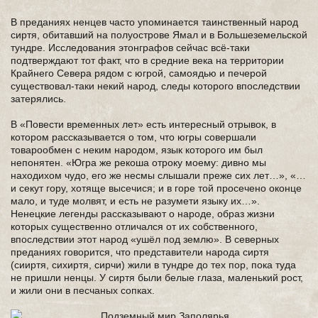
В преданиях ненцев часто упоминается таинственный народ
сиртя, обитавший на полуострове Ямал и в Большеземельской
тундре. Исследования этонграфов сейчас всё-таки
подтверждают тот факт, что в средние века на территории
Крайнего Севера рядом с югрой, самоядью и печерой
существовал-таки некий народ, следы которого впоследствии
затерялись.
В «Повести временных лет» есть интересный отрывок, в
котором рассказывается о том, что югры совершали
товарообмен с неким народом, язык которого им был
непонятен. «Югра же рекоша отроку моему: дивно мы
находихом чудо, его же несмы слышали преже сих лет…», «…
и секут гору, хотяще высечися; и в горе той просечено оконце
мало, и туде молвят, и есть не разумети языку их…».
Ненецкие легенды рассказывают о народе, образ жизни
которых существенно отличался от их собственного,
впоследствии этот народ «ушёл под землю». В северных
преданиях говорится, что представители народа сиртя
(сииртя, сихиртя, сирчи) жили в тундре до тех пор, пока туда
не пришли ненцы. У сиртя были белые глаза, маленький рост,
и жили они в песчаных сопках.