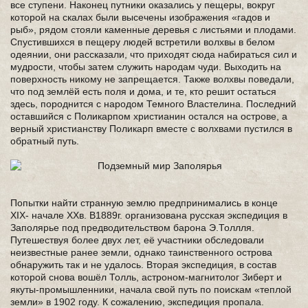
все ступени. Наконец путники оказались у пещеры, вокруг
которой на скалах были высечены изображения «гадов и
рыб», рядом стояли каменные деревья с листьями и плодами.
Спустившихся в пещеру людей встретили волхвы в белом
одеянии, они рассказали, что приходят сюда набираться сил и
мудрости, чтобы затем служить народам чуди. Выходить на
поверхность никому не запрещается. Также волхвы поведали,
что под землёй есть поля и дома, и те, кто решит остаться
здесь, породнится с народом Темного Властелина. Последний
оставшийся с Поликарпом христианин остался на острове, а
верный христианству Поликарп вместе с волхвами пустился в
обратный путь.
Попытки найти странную землю предпринимались в конце
XIX- начале XXв. В1889г. организована русская экспедиция в
Заполярье под предводительством барона Э.Толлля.
Путешествуя более двух лет, её участники обследовали
неизвестные ранее земли, однако таинственного острова
обнаружить так и не удалось. Вторая экспедиция, в состав
которой снова вошёл Толль, астроном-магнитолог Зиберт и
якуты-промышленники, начала свой путь по поискам «теплой
земли» в 1902 году. К сожалению, экспедиция пропала.