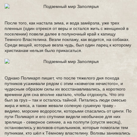
После того, как настала зима, и вода замёрзла, уже трех
пленных (один отрекся от веры и остался жить с женщиной в
поселении) повели далее в полуночный край к капищу
Темного Властелина. Везли поклажу, как водится, на собаках.
Среди вещей, которые везла чудь, был один ларец к которому
христианам нельзя было прикасаться.
Однако Поликарп пишет, что после тяжелого дня похода
путников усаживали рядом с этим «ковчегом нечистого», и
чудесным образом силы их восстанавливались, а короткого
времени для сна вполне хватало, чтобы отдохнуть. Что это
был за груз – так и осталось тайной. Питались люди смесью
жира и мяса, а также жевали соленую сушеную траву -
видимо, морские водоросли, которыми спасались от цинги. По
пути Поликарп и его спутники видели необычное для них
зрелище - северное сияние, а на полпути (спустя месяц),
остановились у волхвов-отшельников, которые помогали тем
путникам, кто шёл к Тёмному властелину. Волхвы занимались