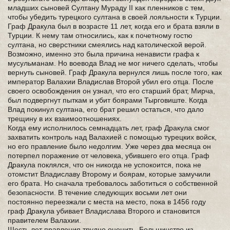
младших сыновей Султану Мураду II как пленников с тем,
чтобы убедить турецкого султана в своей лояльности к Турции.
Граф Дракула был в возрасте 11 лет, когда его и брата взяли в
Турции. К нему там относились, как к почетному гостю
султана, но сверстники смеялись над католической верой.
Возможно, именно это была причина ненависти графа к
мусульманам. Но воевода Влад не мог ничего сделать, чтобы
вернуть сыновей. Граф Дракула вернулся лишь после того, как
император Валахии Владислав Второй убил его отца. После
своего освобождения он узнал, что его старший брат, Мирча,
был подвергнут пыткам и убит боярами Тырговиште. Когда
Влад покинул султана, его брат решил остаться, что дало
трещину в их взаимоотношениях.
Когда ему исполнилось семнадцать лет, граф Дракула смог
захватить контроль над Валахией с помощью турецких войск,
но его правление было недолгим. Уже через два месяца он
потерпел поражение от человека, убившего его отца. Граф
Дракула поклялся, что он никогда не успокоится, пока не
отомстит Владиславу Второму и боярам, которые замучили
его брата. Но сначала требовалось заботиться о собственной
безопасности. В течение следующих восьми лет они
постоянно переезжали с места на место, пока в 1456 году
граф Дракула убивает Владислава Второго и становится
правителем Валахии.
Шесть лет правления трудно оценить. Большинство из