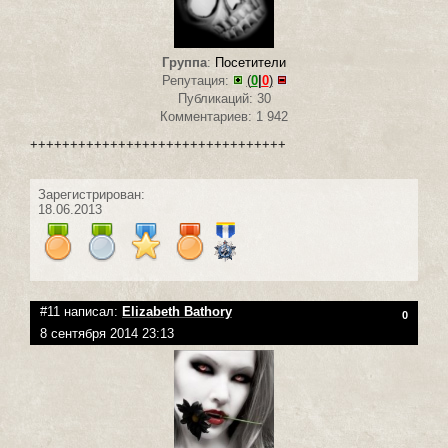
Группа
:
Посетители
Репутация:
(
0
|
0
)
Публикаций: 30
Комментариев: 1 942
++++++++++++++++++++++++++++++++
Зарегистрирован:
18.06.2013
#11 написал:
Elizabeth Bathory
0
8 сентября 2014 23:13