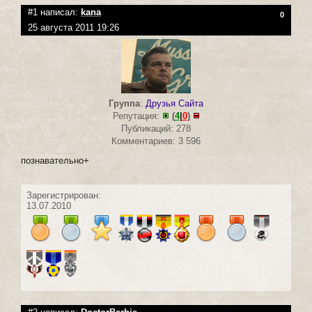
#1 написал:
kana
0
25 августа 2011 19:26
Группа
:
Друзья Сайта
Репутация:
(
4
|
0
)
Публикаций: 278
Комментариев: 3 596
познавательно+
Зарегистрирован:
13.07.2010