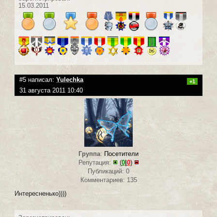
15.03.2011
#5 написал:
Yulechka
+1
31 августа 2011 10:40
Группа
:
Посетители
Репутация:
(
0
|
0
)
Публикаций: 0
Комментариев: 135
Интересненько))))