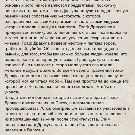
основных источников являются предвзятыми, поскольку
писались его врагами. Граф Дракула получил неоднозначную
оценку через собственную жестокость, с которой
расправлялся со своими врагами, а часто с теми людьми,
которые попали к нему в немилость. Граф Дракула сам
придумывал технику исполнения пыток, в том числе варки на
медленном огне, обжаривание, удушения, сокрытия жертв
живьем. Граф Дракула подверг жестоким пыткам воров,
грабителей, убийц. Обычно это делалось на площадях и
рынках, для того, чтобы как можно больше людей узнало, что
их ждет, если они переступят закон. Граф Дракула в этом
вопросе был на высоте и скоро мало у кого возникало
желание нарушить закон. Во время своего правления граф
Дракула поставил на рынке возле колодца золотую чашу, из
которой мог напиться любой. Там она простояла до конца его
правления. Не нашлось ни одного смельчака, чтобы ее
украсть.
Влад отомстил боярам, которые пытали его брата. Граф
Дракула пригласил их на Пасху, а потом заставил
промаршировать 70 километров. Он заставил их участвовать в
строительстве его новой крепости, и лишь несколько человек
из приглашенных выжили после строительства. Этим
поступком граф Дракула нагнал еще большего страха на
население Валахии.