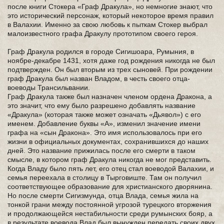
после книги Стокера «Граф Дракула», но немногие знают, что
это исторический персонаж, который некоторое время правил
в Валахии. Именно за свою любовь к пыткам Стокер выбрал
малоизвестного графа Дракулу прототипом своего героя.
Граф Дракула родился в городе Сигишоара, Румыния, в
ноябре-декабре 1431, хотя даже год рождения никогда не был
подтвержден. Он был вторым из трех сыновей. При рождении
граф Дракула был назван Владом, в честь своего отца-
воеводы Трансильвании.
Граф Дракула также был назначен членом ордена Дракона, а
это значит, что ему было разрешено добавлять название
«Дракула» (которая также может означать «Дьявол») с его
именем. Добавление буквы «А», изменил значение имени
графа на «сын Дракона». Это имя использовалось при его
жизни в официальных документах, сохранившихся до наших
дней. Это название прижилась после его смерти в таком
смысле, в котором граф Дракула никогда не мог представить.
Когда Владу было пять лет, его отец стал воеводой Валахии, и
семья переехала в столицу в Тырговиште. Там он получил
соответствующее образование для христианского дворянина.
Но после смерти Сигизмунда, отца Влада, семья жила на
тонкой грани между постоянной угрозой турецкого вторжения
и продолжающейся нестабильности среди румынских бояр, а
в результате воевода Влад был вынужден передать своих двух