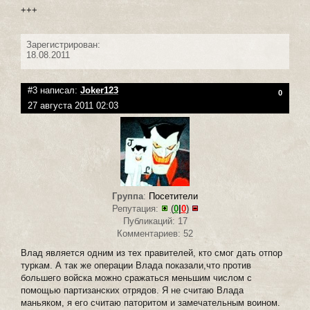
+++
Зарегистрирован:
18.08.2011
#3 написал:
Joker123
0
27 августа 2011 02:03
Группа
:
Посетители
Репутация:
(
0
|
0
)
Публикаций: 17
Комментариев: 52
Влад является одним из тех правителей, кто смог дать отпор
туркам. А так же операции Влада показали,что против
большего войска можно сражаться меньшим числом с
помощью партизанских отрядов. Я не считаю Влада
маньяком, я его считаю паторитом и замечательным воином.