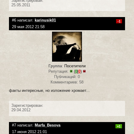
Зарегистрирован:
25.05.2011
#6 написал:
karinusik01
-1
29 мая 2012 21:58
Группа
:
Посетители
Репутация:
(
0
|
0
)
Публикаций: 0
Комментариев: 58
факты интересные, но изложение хромает...
Зарегистрирован:
29.04.2012
#7 написал:
Marfa_Besova
+1
17 июня 2012 21:01