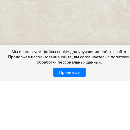
Мы используем файлы cookie для улучшения работы сайта.
Продолжая использование сайта, вы соглашаетесь с политико
обработки персональных данных.
Принимаю
Все это на сайте
Папка для бумаг Dr.koffer 21608-01-04
Как уже было сказано, вся продукция, выпускаемая под
брендом Dr.
Koffer
, производится из высококачественной
натуральной кожи. В процессе пошива сумки или
чемодана производитель уделяет внимание не только
выбору кожи, но также и ее выделке – многие виды кожи