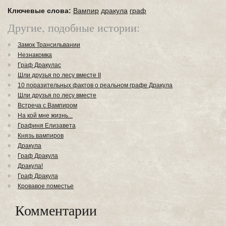
Ключевые слова:
Вампир
дракула
граф
Другие, подобные истории:
Замок Трансильвании
Незнакомка
Граф Дракулас
Шли друзья по лесу вместе II
10 поразительных фактов о реальном графе Дракула
Шли друзья по лесу вместе
Встреча с Вампиром
На кой мне жизнь...
Графиня Елизавета
Князь вампиров
Дракула
Граф Дракула
Дракула!
Граф Дракула
Кровавое поместье
Комментарии