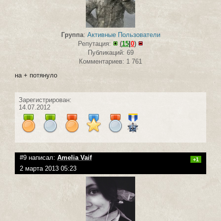
Группа
:
Активные Пользователи
Репутация:
(
15
|
0
)
Публикаций: 69
Комментариев: 1 761
на + потянуло
Зарегистрирован:
14.07.2012
#9 написал:
Amelia Vaif
+1
2 марта 2013 05:23