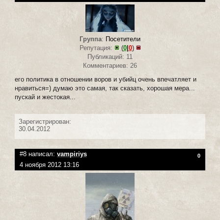
Группа
:
Посетители
Репутация:
(
0
|
0
)
Публикаций: 11
Комментариев: 26
его политика в отношении воров и убийц очень впечатляет и
нравиться=) думаю это самая, так сказать, хорошая мера...
пускай и жестокая...
Зарегистрирован:
30.04.2012
#8 написал:
vampiriys
0
4 ноября 2012 13:16