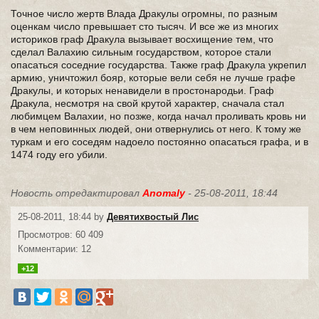
Точное число жертв Влада Дракулы огромны, по разным
оценкам число превышает сто тысяч. И все же из многих
историков граф Дракула вызывает восхищение тем, что
сделал Валахию сильным государством, которое стали
опасаться соседние государства. Также граф Дракула укрепил
армию, уничтожил бояр, которые вели себя не лучше графе
Дракулы, и которых ненавидели в простонародьи. Граф
Дракула, несмотря на свой крутой характер, сначала стал
любимцем Валахии, но позже, когда начал проливать кровь ни
в чем неповинных людей, они отвернулись от него. К тому же
туркам и его соседям надоело постоянно опасаться графа, и в
1474 году его убили.
Новость отредактировал
Anomaly
- 25-08-2011, 18:44
25-08-2011, 18:44 by
Девятихвостый Лис
Просмотров: 60 409
Комментарии: 12
+12