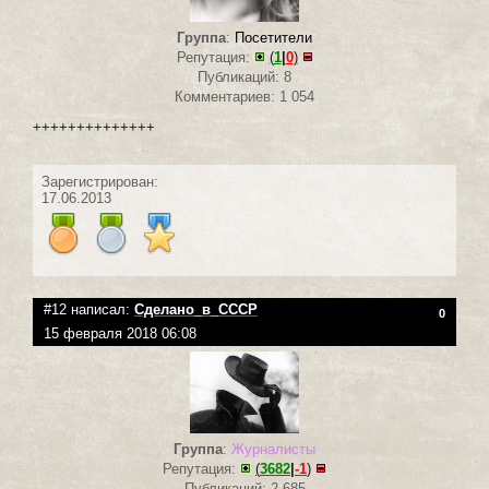
Группа
:
Посетители
Репутация:
(
1
|
0
)
Публикаций: 8
Комментариев: 1 054
++++++++++++++
Зарегистрирован:
17.06.2013
#12 написал:
Сделано_в_СССР
0
15 февраля 2018 06:08
Группа
:
Журналисты
Репутация:
(
3682
|
-1
)
Публикаций: 2 685