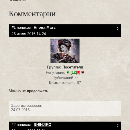
Комментарии
#1 написал:
Япона Мать
0
26 июля 2016 14:24
Группа
:
Посетители
Репутация:
(
12
|
0
)
Публикаций: 0
Комментариев: 87
Можно не продолжать...
Зарегистрирован:
24.07.2016
#2 написал:
SHINJIRO
0