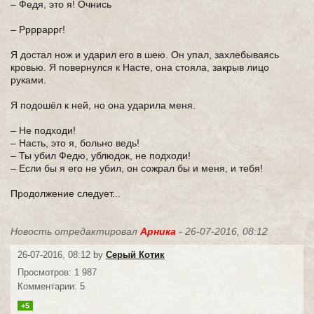
– Федя, это я! Очнись
– Рррраррг!
Я достал нож и ударил его в шею. Он упал, захлебываясь
кровью. Я повернулся к Насте, она стояла, закрыв лицо
руками.
Я подошёл к ней, но она ударила меня.
– Не подходи!
– Насть, это я, больно ведь!
– Ты убил Федю, ублюдок, не подходи!
– Если бы я его не убил, он сожрал бы и меня, и тебя!
Продолжение следует...
Новость отредактировал
Арника
- 26-07-2016, 08:12
26-07-2016, 08:12 by
Серый Котик
Просмотров: 1 987
Комментарии: 5
+5