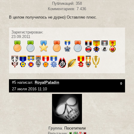
Публикаций: 358
Комментариев: 7 436
В целом получилось не дурно) Оставляю плюс.
Зарегистрирован:
23.09.2011
#5 написал:
RoyalPaladin
0
27 июля 2016 11:10
Группа
:
Посетители
Репутация:
(
6
|
-2
)