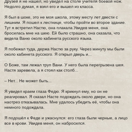
Друзей я не нашел, но увидел на столе учителя боевой нож.
Недолго думая, я взял его и вышел из класса.
Я был в шоке, это не моя школа, этому месту лет двести с
лишним. Я пошел к лестнице, чтобы пройти во второе здание.
Тут я встретил Настю, она плакала.Увидев меня, она
бросилась мне на шею. Ей было страшно, она сказала, что
видела Ваню около кабинета русского языка.
Я побежал туда, держа Настю за руку. Через минуту мы были
около кабинета русского. Я открыл дверь и...
О Боже, там лежал труп Вани. У него была перегрызена шея.
Настя заревела, а я стоял как столб...
– Нет... Не может быть...
Я увидел краем глаза Федю. Я крикнул ему, но он не
реагировал. Я сказал Насте подождать около двери, но она
наотрез отказывалась. Мне удалось убедить её, чтобы она
немного подождала.
Я подошёл к Феде и ужаснулся: его глаза были черные, а лицо
все в крови. Увидев меня, он набросился.