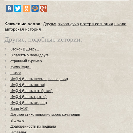
Ключевые слова:
Друзья
вызов духа
потеря сознания
школа
авторская история
Другие, подобные истории:
Звонок В Дверь...
В память о моем друге
странный скример
Кукла Вуду...
Школа
Иv@N (Часть шестая, последняя)
Иv@N (Часть пятая)
Иv@N (Часть четвёртая)
Иv@N (Часть третья)
Иv@N (Часть вторая)
Ваня (+16)
Детское стихотворение моего сочинения
В школе
Драгоценности из подвала
Вурдалак