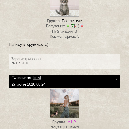
Группа
:
Посетители
Репутация:
(
7
|
-1
)
Публикаций: 8
Комментариев: 9
Напишу вторую часть)
Зарегистрирован:
26.07.2016
#4 написал:
kusi
0
27 июля 2016 00:24
Группа
:
V.I.P.
Репутация: Выкл.