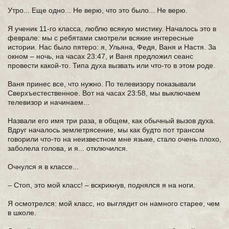
Утро... Еще одно... Не верю, что это было... Не верю.
Я ученик 11-го класса, люблю всякую мистику. Началось это в
феврале: мы с ребятами смотрели всякие интересные
истории. Нас было пятеро: я, Ульяна, Федя, Ваня и Настя. За
окном – ночь, на часах 23:47, и Ваня предложил сеанс
провести какой-то. Типа духа вызвать или что-то в этом роде.
Ваня принес все, что нужно. По телевизору показывали
Сверхъестественное. Вот на часах 23:58, мы выключаем
телевизор и начинаем...
Назвали его имя три раза, в общем, как обычный вызов духа.
Вдруг началось землетрясение, мы как будто пот трансом
говорили что-то на неизвестном мне языке, стало очень плохо,
заболела голова, и я... отключился.
Очнулся я в классе...
– Стоп, это мой класс! – вскрикнув, поднялся я на ноги.
Я осмотрелся: мой класс, но выглядит он намного старее, чем
в школе.