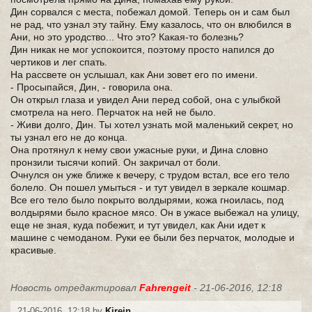
Дин сорвался с места, побежал домой. Теперь он и сам был
не рад, что узнал эту тайну. Ему казалось, что он влюбился в
Ани, но это уродство... Что это? Какая-то болезнь?
Дин никак не мог успокоится, поэтому просто напился до
чертиков и лег спать.
На рассвете он услышал, как Ани зовет его по имени.
- Просыпайся, Дин, - говорила она.
Он открыл глаза и увидел Ани перед собой, она с улыбкой
смотрела на него. Перчаток на ней не было.
- Живи долго, Дин. Ты хотел узнать мой маленький секрет, но
ты узнал его не до конца.
Она протянул к нему свои ужасные руки, и Дина словно
пронзили тысячи копий. Он закричал от боли.
Очнулся он уже ближе к вечеру, с трудом встал, все его тело
болело. Он пошел умыться - и тут увидел в зеркале кошмар.
Все его тело было покрыто волдырями, кожа гноилась, под
волдырями было красное мясо. Он в ужасе выбежал на улицу,
еще не зная, куда побежит, и тут увидел, как Ани идет к
машине с чемоданом. Руки ее были без перчаток, молодые и
красивые.
Новость отредактировал
Fahrengeit
- 21-06-2016, 12:18
21-06-2016, 12:18 by
Kirein