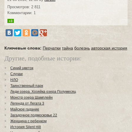
Просмотров: 2 811
Комментарии: 1
+3
Ключевые слова:
Перчатки
тайна
болезнь
авторская история
Другие, подобные истории:
Синий цветок
Случаи
НЛО
Таинственный парк
Леди озера. Хозяйка озера Полумесяц
Монстр озера Шамплейн
Легенда от Легата 3
Майское гадание
Загадочное подмосковье 22
Женщина с ребенком
История Silent Hill