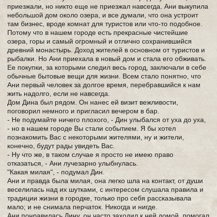
приезжали, но никто еще не приезжал навсегда. Ани выкупила
небольшой дом около озера, и все думали, что она устроит
там бизнес, вроде комнат для туристов или что-то подобное.
Потому что в нашем городе есть прекрасные чистейшие
озера, горы и самый огромный и отлично сохранившийся
древний монастырь. Доход жителей в основном от туристов и
рыбалки. Но Ани приехала в новый дом и стала его обживать.
Ее покупки, за которыми следил весь город, заключали в себе
обычные бытовые вещи для жизни. Всем стало понятно, что
Ани первый человек за долгое время, перебравшийся к нам
жить надолго, если не навсегда.
Дом Дина был рядом. Он нанес ей визит вежливости,
поговорил немного и пригласил вечером в бар.
- Не подумайте ничего плохого, - Дин улыбался от уха до уха,
- но в нашем городе Вы стали событием. Я бы хотел
познакомить Вас с некоторыми жителями, ну и жители,
конечно, будут рады увидеть Вас.
- Ну что же, в таком случае я просто не имею право
отказаться, - Ани лучезарно улыбнулась.
"Какая милая", - подумал Дин.
Ани и правда была милая, она легко шла на контакт, от души
веселилась над их шутками, с интересом слушала правила и
традиции жизни в городке, только про себя рассказывала
мало; и не снимала перчаток. Никогда и нигде.
Ани понравилась Дину, он часто заходил к ней домой, помогал