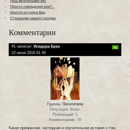
Наш веселенький лес
Просто совпадения или?...
Монстр из озера Ван
Страшилки нашего городка
Комментарии
#1 написал:
Исидора Брик
+1
22 июня 2016 01:39
Группа
:
Посетители
Репутация: Выкл.
Публикаций: 1
Комментариев: 79
Какая прекрасная, наглядная и поучительная история о том,