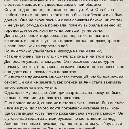
в бытовых вещах и с удовольствием с ней общался.
Спустя год он понял, что немного ревнует Ани. Она была
любезна с ним, но ровно так же она была любезна и с любым
другим. Она не сходилась ни с кем слишком близко, никто так
и не узнал, откуда она приехала, почему выбрала именно их
городок для себя, хотя никогда раньше тут не была.
Дина еще очень интересовали ее перчатки, он пытался
испачкать их, намекнуть, что жаркая погода, он даже, краснея
и запинаясь как-то спросил в лоб.
Но Ани только улыбалась и никогда не снимала их,
- Я к ним очень привыкла, - смеялась она, и на этом всё.
Дин решил узнать, в чем дело. Он несколько раз дежурил
ночью у ее окна, оставаясь незамеченным в тени деревьев, но
она даже спать ложилась в перчатках.
Он пытался придумать множество ситуаций, чтобы вызнать ее
секрет. Он сам не заметил, как слежка за Ани стала занимать
много времени в его жизни.
Однажды ему повезло. Ани пришвартовывала лодку, но было
сильное течение, и перчатка порвалась.
Она пошла домой, сняла их и стала искать новые. Дин онемел
- все ее руки до самого локтя покрывали ужасные язвы, кое-
где была видна кость, где-то кожа свисала вместе с мясом. Он
в ужасе наблюдал за этими руками, не мог отвести взгляд.
Ани нашла новые перчатки, надела их, а потом улыбнулась и
посмотрела прямо на Дина, помахав ему рукой.